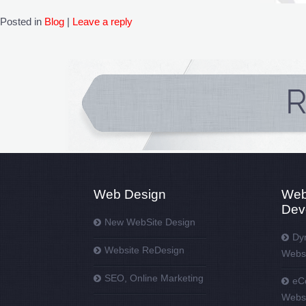
Posted in
Blog
|
Leave a reply
Web Design
We
Dev
New WebSite Design
Dy
Website ReDesign
Webs
SEO, Online Marketing
eC
Webs