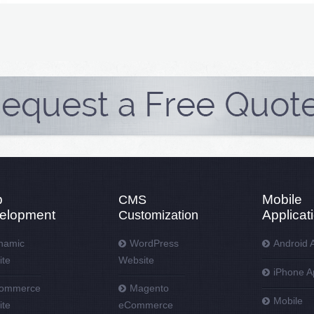
b
Mobile
CMS
elopment
Applicat
Customization
namic
WordPress
Android 
ite
Website
iPhone A
ommerce
Magento
Mobile
ite
eCommerce