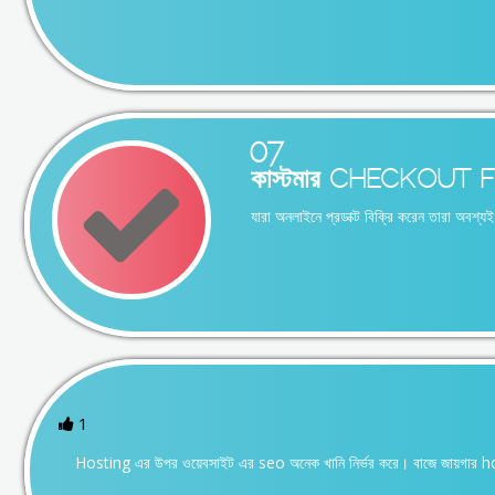
07
কাস্টমার CHECKOUT 
যারা অনলাইনে প্রডাক্ট বিক্রি করেন তারা অব
1
Hosting এর উপর ওয়েবসাইট এর seo অনেক খানি নির্ভর করে। বাজে জায়গার hos