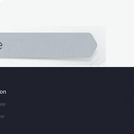
ion
App
pp