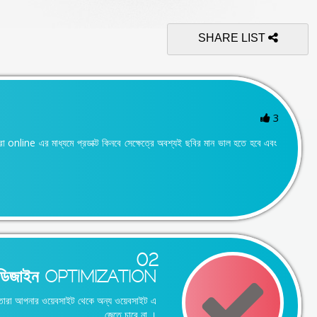
SHARE LIST
3
া online এর মাধ্যমে প্রডাক্ট কিনবে সেক্ষেত্রে অবশ্যই ছবির মান ভাল হতে হবে এবং
02
ডিজাইন OPTIMIZATION
ে তারা আপনার ওয়েবসাইট থেকে অন্য ওয়েবসাইট এ
জেতে চাবে না ।