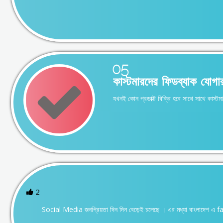
05
কাস্টমারদের ফিডব্যাক যোগা
যখনই কোন প্রডাক্ট বিক্রি হবে সাথে সাথে ক
2
Social Media জনপ্রিয়তা দিন দিন বেড়েই চলেছে । এর মধ্যা বাংলাদেশ এ 