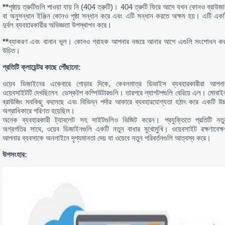
**
পৃষ্ঠায় ত্রুটিগুলি পাওয়া যায় নি (404 ত্রুটি)। 404 ত্রুটি ফিরে আসে যখন কোনও ব্রাউজা
বা অনুসন্ধান ইঞ্জিন কোনও পৃষ্ঠা সন্ধান করে এবং এটি সন্ধান করতে অক্ষম হয়। এটি একট
দুর্বল ব্যবহারকারীর অভিজ্ঞতা উপস্থাপন করে।
**
ব্যাকরণ এবং বানান ভুল। কোনও গ্রাহক আপনার নজরে আনার আগে এগুলি সংশোধন কর
উচিত।
প্রতিটি ক্লায়েন্টর কাছে পৌঁছানো:
ওয়েব ডিজাইনের একেবারে গোড়ার দিকে, কেবলমাত্র ডিভাইস ব্যবহারকারীরা আপনা
ওয়েবসাইটটি দেখছিলেন ডেস্কটপ কম্পিউটারগুলি। তারপরে ল্যাপটপগুলি বেরিয়ে এল। মোবাই
ব্রাউজিং সবকিছু বদলেছে এবং বিভিন্ন পর্দার আকারে ব্যবহারযোগ্যতা হঠাৎ করে একটি উচ্
অগ্রাধিকারে পরিণত হয়েছিল।
অনেক ব্যবহারকারী ট্যাবলেট সহ সাইটগুলিও ভিজিট করেন। প্রযুক্তিতে প্রতিটি নতু
অগ্রগতির সাথে, ওয়েব ডিজাইনগুলি একটি নতুন বাধার মুখোমুখি। ওয়েবসাইট রক্ষণাবেক্ষ
আপনার ব্যবসাকে অনলাইনে দৃশ্যমানতা দেয় যা ওয়েবে নতুন পরিবর্তনগুলি আত্বস্ব করে।
উপসংহার: