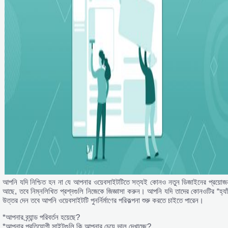
আপনি যদি নিশ্চিত হন না যে আপনার ওয়েবসাইটটিতে সত্যই কোনও নতুন ডিজাইনের প্রয়োজ
আছে, তবে নিম্নলিখিত প্রশ্নগুলি নিজেকে জিজ্ঞাসা করুন। আপনি যদি তাদের কোনওটির “হ্যাঁ
উত্তর দেন তবে আপনি ওয়েবসাইটটি পুনর্নির্মাণের পরিকল্পনা শুরু করতে চাইতে পারেন।
*আপনার ব্র্যান্ড পরিবর্তন হয়েছে?
*আপনার প্রতিযোগী সাইটগুলি কি আপনার চেয়ে ভাল দেখাচ্ছে?