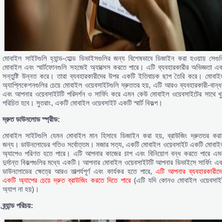
মোবাইল সাইটগুলি হ্যান্ড-হোল্ড ডিভাইসগুলির জন্য বিশেষভাবে ডিজাইন করা হওয়ায় সেগুল
মোবাইল এবং স্মার্টফোনগুলি সহজেই অ্যাক্সেস করতে পারে। এটি ব্যবহারকারীর অভিজ্ঞতা এব
সন্তুষ্টি উন্নত করে। তারা ব্যবহারকারীদের উপর একটি ইতিবাচক ছাপ তৈরি করে। মোবাই
অ্যাপ্লিকেশনগুলির চেয়ে মোবাইল ওয়েবসাইটগুলি দ্রুততর হয়, এটি আরও ব্যবহারকারী-বান্ধ
এবং আপনার ওয়েবসাইটটি পরিদর্শন ও সার্ফিং করে এমন কেউ মোবাইল ওয়েবসাইটের সাথে খু
পরিচিত হবে। সুতরাং, একটি মোবাইল ওয়েবসাইট একটি স্মার্ট বিকল্প।
দ্রুত ডাউনলোড স্প্রীড:
মোবাইল সাইটগুলি যেমন মোবাইল মান হিসাবে ডিজাইন করা হয়, ব্রাউজিং দ্রুততর করা
জন্য। ডাউনলোডের গতিও সর্বোত্তম। মজার সত্য, একটি মোবাইল ওয়েবসাইট একটি মোবাই
অ্যাপেও পরিণত হতে পারে। এটি আপনার কাজের চাপ এবং বিনিয়োগ বন্ধ করতে পারে এম
দুর্দান্ত বিকল্পগুলির মধ্যে একটি। আপনার মোবাইল ওয়েবসাইটটি আপনার ডিভাইসে সার্ফিং এব
ডাউনলোডের ক্ষেত্রে আরও তাত্পর্যপূর্ণ এবং কার্যকর হতে পারে,
এটি আপনার ব্যবহারকারীদে
একটি অ্যাপের চেয়ে দ্রুত ব্রাউজিং করতে দিতে পারে
(এটি যদি কোনও মোবাইল ওয়েবসাই
অ্যাপ না হয়)।
ব্র্যান্ড পরিচয়: