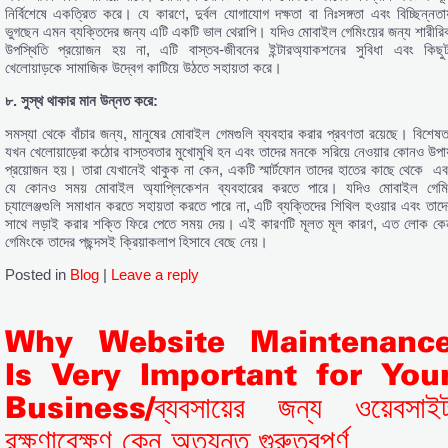
নির্বিশেষে একত্রিত করে। যে কারণে, দুর্বল যোগাযোগ দক্ষতা বা নিঃসঙ্গতা এবং বিচ্ছিন্নতায
ভুগছেন এমন ব্যক্তিদের জন্য এটি একটি ভাল থেরাপি। যদিও মোবাইল গেমিংয়ের জন্য শারীরি
উপস্থিতি প্রয়োজন হয় না, এটি বাস্তব-জীবনের ইন্টারঅ্যাকশনের সুবিধা এবং কিছুট
খেলোয়াড়কে সামাজিক উদ্বেগ কাটিয়ে উঠতে সহায়তা করে।
৮. সুস্থ থাকার মান উন্নত করে:
সমস্যা থেকে বাঁচার জন্য, মানুষের মোবাইল গেমগুলি ব্যবহার করার প্রবণতা রয়েছে। বিশেষত
যখন খেলোয়াড়েরা কঠোর বাস্তবতার মুখোমুখি হন এবং তাদের মনকে সরিয়ে নেওয়ার কোনও উপায
প্রয়োজন হয়। তারা যেখানেই থাকুক না কেন, একটি স্মার্টফোন তাদের হাতের কাছে থেকে এব
যে কোনও সময় মোবাইল অ্যাপ্লিকেশন ব্যবহারের করতে পারে। যদিও মোবাইল গেমি
চ্যালেঞ্জগুলি সমাধান করতে সহায়তা করতে পারে না, এটি ব্যক্তিদের শিথিল হওয়ার এবং তাদে
সাথে লড়াই করার শক্তি ফিরে পেতে সময় দেয়। এই কারণটি মূলত মূল কারণ, এত লোক কে
গেমিংকে তাদের পছন্দসই ক্রিয়াকলাপ হিসাবে বেছে নেয়।
Posted in
Blog
|
Leave a reply
Why Website Maintenanc
Is Very Important for You
Business/ব্যবসায়ের জন্য ওয়েবসাই
রক্ষণাবেক্ষণ কেন অত্যন্ত গুরুত্বপূর্ণ