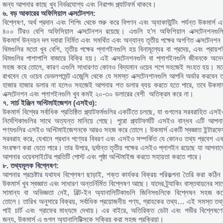
জন্য আপনার কাছে খুব নির্ভরযোগ্য এবং নিরাপদ প্ল্যাটফর্ম থাকবে।
৬. বড় আকারের অফিসিয়াল এক্সটেনশন:
বিশ্লেষণ, অর্থ প্রদান এবং শিপিং থেকে শুরু করে বিপণন এবং অ্যাকাউন্টিং পর্যন্ত উকমার্স এ
৪০০ টিরও বেশি অফিসিয়াল এক্সটেনশন রয়েছে। এগুলি হ’ল অফিশিয়াল এক্সটেনশনগুলি
উকমার্স উন্নয়ন দল দ্বারা নির্মিত এবং সমর্থিত এবং অন্যান্য তৃতীয় পক্ষের অগণিত এক্সটেনশন
থিমগুলির মতো খুব বেশি, তৃতীয় পক্ষের প্লাগইনগুলি হয় বিনামূল্যের বা প্রদেয়, এবং প্রায়শ
থিমগুলির পাশাপাশি বাজারে বিক্রি হয়। এই এক্সটেনশনগুলি বা প্লাগইনগুলি জীবনকে অনে
সহজ করে তোলে, কারণ এগুলি সাধারণত কোনও বিদ্যমান ওয়েব শপে সহজেই সংহত হয়। মন
রাখবেন যে ওয়েব ডেভলপমেন্ট এজেন্সি থেকে যে সমস্ত এক্সটেনশানগুলি আপনি অর্ডার করবেন ত
হাজার হাজার ডলার না হলেও সহজেই আপনার শত ডলার ব্যয় করতে হতে পারে, তবে উকমার্
এক্সটেনশন এবং প্লাগইনগুলি খুব কমই ২০-৩০ ডলারের বেশী অতিক্রম করে না।
৭. সার্চ ইঞ্জিন অপ্টিমাইজেশন (এসইও):
উকমার্স বিশ্বের সর্বাধিক প্রতিষ্ঠিত প্ল্যাটফর্মগুলির একটিতে চলছে, যা গুগলের সরবরাহিত এসই
নির্দেশিকাগুলির সাথে অত্যন্ত মানিয়ে গেছে। পুরো প্ল্যাটফর্মটি এসইও বান্ধব এটি আপনা
পণ্যগুলির এসইও অপ্টিমাইজেশনকে আরও সহজ করে তোলে। উকমার্স একটি স্বজ্ঞাত ইন্টারফে
সরবরাহ করে, যেখানে প্রধান পণ্যের বিবরণ এবং এসইও সম্পর্কিত যে কোনও তথ্য প্রবেশ এব
সংরক্ষণ করা যেতে পারে। তার উপরে, দুর্দান্ত তৃতীয় পক্ষের এসইও প্লাগইন রয়েছে যা আপনাক
আপনার ওয়েবসাইটের প্রতিটি পোস্ট এবং পৃষ্ঠা অপ্টিমাইজ করতে সহায়তা করতে পারে।
৮. তথ্যমূলক বিশ্লেষণ:
আপনার প্রচেষ্টার যথাযথ বিশ্লেষণ ছাড়াই, শক্ত কার্যকর বিক্রয় পরিকল্পনা তৈরি করা কঠিন
উকমার্স খুব স্বজ্ঞাত এবং সাধারণ অন্তর্নির্মিত বিশ্লেষণ আছে। যাদের ট্র্যাকিং বাস্তবায়নের সা
সামান্য বা অভিজ্ঞতা নেই, বিল্ট-ইন অ্যানালিটিকাগুলি জিনিসগুলিকে বিশ্লেষন সহজ কর
তোলে। তারিখ অনুসারে বিক্রয়, সর্বাধিক প্রয়োজনীয় পণ্য, গ্রাহকের তথ্য… এই সমস্ত তথ্
পাই চার্ট এবং গ্রাফের মাধ্যমে দেখায়। এর বাইরে, অতিরিক্ত ডেটা এবং গভীর বিশ্লেষণে
জন্য, উকমার্স এ গুগল অ্যানালিটিক্সকে সক্রিয় করা সহজ প্রক্রিয়া।