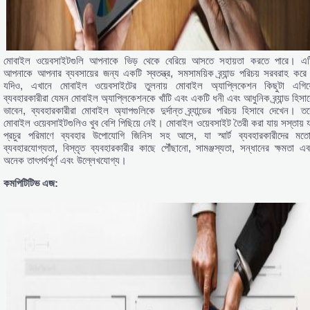
মোবাইল ওয়েবসাইটগুলি আপনাকে ভিড় থেকে বেরিয়ে আসতে সহায়তা করতে পারে। এট
আপনাকে আপনার ব্যবসায়ের জন্য একটি স্বতন্ত্র, সমসাময়িক ব্র্যান্ড পরিচয় সরবরাহ করে
যদিও, এখানে মোবাইল ওয়েবসাইটের তুলনায় মোবাইল অ্যাপ্লিকেশন কিছুটা এগিয়
ব্যবহারকারীরা যেমন মোবাইল অ্যাপ্লিকেশনকে খাঁটি এবং একটি ধনী এবং আধুনিক ব্র্যান্ড হিসাব
ভাবেন, ব্যবহারকারীরা মোবাইল অ্যাপগুলিকে দুর্দান্ত ব্র্যান্ডের পরিচয় হিসাবে দেখেন। তব
মোবাইল ওয়েবসাইটগুলিও খুব বেশি পিছিয়ে নেই। মোবাইল ওয়েবসাইট তৈরী করা যায় সস্তায় য
প্রচুর পরিমাণে ব্যবহার উপোযোগি জিনিস সহ আসে, যা স্মার্ট ব্যবহারকারীদের মতো
ব্যবহারযোগ্যতা, বিস্তৃত ব্যবহারকারীর কাছে পৌঁছানো, সামঞ্জস্যতা, সন্ধানের ক্ষমতা এব
অনেক তাৎপর্যপূর্ণ এবং উল্লেখযোগ্য।
কমপিটিটিভ এজ: