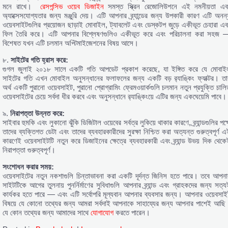
মনে রাখে।
রেসপন্সিভ ওয়েব ডিজাইন
সমস্ত স্ক্রিন রেজোলিউশনে এই নমনীয়তা এব
অ্যাক্সেসযোগ্যতার জন্য মঞ্জুরি দেয়। এটি আপনার ব্র্যান্ডের জন্য উপকারী কারণ এটি অনন্
ওয়েবসাইটগুলির প্রয়োজন ছাড়াই মোবাইল, ট্যাবলেট এবং ডেস্কটপ জুড়ে একীভূত চেহারা এব
ফিল তৈরি করে। এটি আপনার বিশ্লেষণগুলিও একীভূত করে এবং পরিচালনা করা সহজ 
বিশেষত যখন এটি চলমান অপ্টিমাইজেশনের বিষয় আসে।
৮.
সাইটের
গতি
হ্রাস
করে
:
গুগল জুলাই ২০১৮ সালে একটি গতি আপডেট প্রকাশ করেছে, যা ইঙ্গিত করে যে মোবাই
সাইটের গতি এখন মোবাইল অনুসন্ধানের ফলাফলের জন্য একটি বড় র‌্যাঙ্কিং ফ্যাক্টর। তা
অর্থ একটি পুরানো ওয়েবসাইট, পুরানো প্রোগ্রামিং ফ্রেমওয়ার্কগুলি চলমান নতুন প্রযুক্তি চাল
ওয়েবসাইটের চেয়ে সর্বদা ধীর করবে এবং অনুসন্ধানে র‌্যাঙ্কিংয়ে এটির জন্য একঘেয়েমি পাবে।
৯.
নিরাপত্তা
উন্নত
করে
:
সাইবার হুমকি এবং লুকানো ঝুঁকি ডিজিটাল ওয়েবের সর্বত্র লুকিয়ে থাকার কারণে, ব্র্যান্ডগুলির পক্
তাদের ব্যক্তিগত ডেটা এবং তাদের ব্যবহারকারীদের সুরক্ষা নিশ্চিত করা অত্যন্ত গুরুত্বপূর্ণ এ
কারণেই ওয়েবসাইটটি নতুন করে ডিজাইনের ক্ষেত্রে ব্যবহারকারী এবং ব্র্যান্ড উভয় দিক থেকে
নিরাপত্তা গুরুত্বপূর্ণ।
সংশোধন
করার
সময়
:
ওয়েবসাইটের নতুন নকশাগুলি চিন্তাভাবনা করা একটি দূর্দন্ত জিনিস হতে পারে। তবে আপনা
সাইটটিকে আগের তুলনায় পুনর্নির্মাণের সুবিধাগুলি আপনার ব্র্যান্ড এবং গ্রাহকদের জন্য সত্য
কার্যকর হতে পারে — এবং এটি সর্বোপরি মূল্যবান আপনার ব্যবসার জন্য। আপনার ওয়েবসাই
বিষয়ে যে কোনো তথ্যের জন্য আমরা সর্বদাই আপনাকে সাহায্যের জন্য আপনার পাশেই আছি
যে কোন তথ্যের জন্য আমাদের সাথে
যোগাযোগ
করতে পারেন।