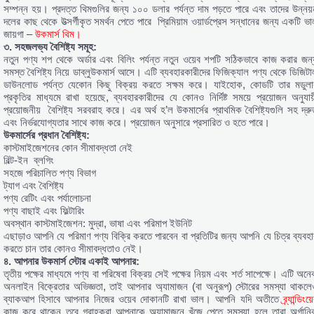
সম্পন্ন হয়। প্রদত্ত থিমগুলির জন্য ১০০ ডলার পর্যন্ত দাম পড়তে পারে এবং তাদের উন্নয়
দলের কাছ থেকে উত্সর্গীকৃত সমর্থন পেতে পারে প্রিমিয়াম ওয়ার্ডপ্রেস সন্ধানের জন্য একটি ভা
জায়গা –
উকমার্স থিম।
৩. সহজলভ্য বৈশিষ্ট্য সমূহ:
নতুন পণ্য শপ থেকে অর্ডার এবং বিলিং পর্যন্ত নতুন ওয়েব শপটি সঠিকভাবে কাজ করার জন্
সমস্ত বৈশিষ্ট্য নিয়ে ডাব্লুউকমার্স আসে। এটি ব্যবহারকারীদের ফিজিক্যাল পণ্য থেকে ডিজিটা
ডাউনলোড পর্যন্ত যেকোন কিছু বিক্রয় করতে সক্ষম করে। যাইহোক, কোডটি তার মডুলা
প্রকৃতির মাধ্যমে রাখা হয়েছে, ব্যবহারকারীদের যে কোনও নির্দিষ্ট সময়ে প্রয়োজন অনুযায়
প্রয়োজনীয় বৈশিষ্ট্য সরবরাহ করে। এর অর্থ হ’ল উকমার্সের প্রাথমিক বৈশিষ্ট্যগুলি সহ দ্রু
এবং নির্ভরযোগ্যতার সাথে কাজ করে। প্রয়োজন অনুসারে প্রসারিত ও হতে পারে।
উকমার্সের প্রধান বৈশিষ্ট্য:
কাস্টমাইজেশনের কোন সীমাবদ্ধতা নেই
বিল্ট-ইন ব্লগিং
সহজে পরিচালিত পণ্য বিভাগ
ট্যাগ এবং বৈশিষ্ট্য
পণ্য রেটিং এবং পর্যালোচনা
পণ্য বাছাই এবং ফিল্টারিং
অবস্থান কাস্টমাইজেশন: মুদ্রা, ভাষা এবং পরিমাপ ইউনিট
এছাড়াও আপনি যে পরিমাণ পণ্য বিক্রি করতে পারবেন বা প্রতিটির জন্য আপনি যে চিত্র ব্যবহা
করতে চান তার কোনও সীমাবদ্ধতাও নেই।
৪. আপনার উকমার্স স্টোর একাই আপনার:
তৃতীয় পক্ষের মাধ্যমে পণ্য বা পরিষেবা বিক্রয় সেই পক্ষের নিয়ম এবং শর্ত সাপেক্ষে। এটি অন
অনলাইন বিক্রেতার অভিজ্ঞতা, তাই আপনার অ্যামাজন (বা অনুরূপ) স্টোরের সমস্যা থাকলে
ব্যাকআপ হিসাবে আপনার নিজের ওয়েব দোকানটি রাখা ভাল। আপনি যদি অতীতে
ব্র্যান্ডিংয়
কাজ করে থাকেন তবে গ্রাহকরা আপনাকে অ্যামাজনে খুঁজে পেতে সমস্যা হলে তারা অর্গানি