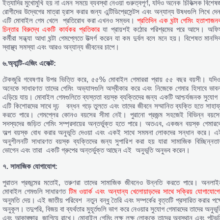
ইত্যাদির মুখোমুখি হয় না এমন সময়ে ব্যবস্থা নেওয়া গুরুত্বপূর্ণ, যদিও অনেক চিকিত্সক বিশেষজ
রোগীদের উদ্বেগের মাত্রা হ্রাস করার জন্য এন্টিডিপ্রেসেন্টস এবং অন্যান্য উষধগুলি লিখে দেন
এটি মোবাইল গেম খেলে প্রতিরোধ করা এখনও সম্ভব।
প্রতিদিন এক ঘন্টা গেমিং হতাশাজন
চিন্তার বিরুদ্ধে একটি কার্যকর প্রতিকার
যা প্রায়শই কঠোর পরিশ্রমের পরে আসে। অফি
কর্মীরা সন্ধ্যা আধা ঘন্টা গেমপ্লেতে উত্সর্গ করেন যা কম দুর্বল বলে মনে হয়। বিশেষত মানসি
স্বাস্থ্য সমস্যা এবং আরও অন্যান্য জীবনের চাপে।
৬.অ্যান্টি-এজিং এফেক্ট:
টেকজুরি গবেষণার উপর ভিত্তি করে, ৫৫% মোবাইল গেমাররা প্রায় ৫৫ বছর বয়সী। যদিও
অনেকে সাধারণত তাদের গেমিং অভ্যাসগুলি অস্বীকার করে এবং নিজেকে গেমার হিসাবে ভাবন
এড়িয়ে যায়। মোবাইল গেমগুলিতে ব্যস্ততা বয়স্ক ব্যক্তিদের জন্য একটি আশ্চর্যজনক সুযোগ
এটি কিশোরদের সাথে দৃঢ় বন্ধন গড়ে তুলতে এবং তাদের জীবনে সম্মানিত ব্যক্তি হতে সাহায্
করতে পারে। গেমপ্লের কোনও বয়সের সীমা নেই। পুরানো প্রজন্ম সহজেই বিভিন্ন বয়সে
সদস্যদের জড়িত গেমিং সম্প্রদায়ের অন্তর্ভুক্ত হতে পারে। অতএব, একজন বয়স্ক গেমারক
অল্প বয়স্ক বোধ করার অনুভূতি দেওয়া এবং একই সাথে সমমনা লোকদের সন্ধান করে। এ
অনুশীলনটি সাধারণত বয়স্ক ব্যক্তিদের জন্য সুপারিশ করা হয় যারা সামাজিক বিচ্ছিন্নতায
ভোগেন এবং তারা একটি গ্রুপের অন্তর্ভুক্ত আছেন এই অনুভূতি অনুভব করেন।
৭. সামাজিক যোগাযোগ:
পুরাতন প্রজন্মের মতোই, তরুণরা তাদের সামাজিক জীবনেও উন্নতি করতে পারে। অনলাই
মোবাইল গেমগুলি সাধারণত
টিম ওয়ার্ক এবং অন্যান্য খেলোয়াড়দের সাথে সক্রিয় যোগাযোগে
অনুমতি দেয়। এই জাতীয় পরিবেশ নতুন বন্ধু তৈরি এবং সম্পর্কের বৃত্তটি প্রসারিত করার পক্ষ
অনুকূল। তদুপরি, বিজয় বা ব্যর্থতার মুহূর্তগুলি ভাগ করে নেওয়ার সুযোগ গেমারদের তাদের অনুভূ
এবং আকাঙ্ক্ষার জাগিয়ে রাখে। মোবাইল গেমিং লক্ষ লক্ষ লোককে তাদের অবস্থান এবং পটভূম