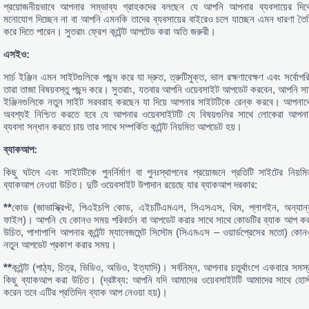
প্রয়োজনীয়ভাবে আপনার সম্ভাব্য গ্রাহকদের বলছেন যে আপনি আপনার ব্যবসায়ের দিক
মনোযোগ দিচ্ছেন না বা আপনি এমনকি তাদের ব্যবসায়ের বাইরেও চলে যাচ্ছেন এমন ধারণা তৈর
করে দিতে পারেন। সুতরাং ফ্রেশ কন্টেন্ট আপটেড করা অতি জরুরী।
এসইও:
সার্চ ইঞ্জিন এমন সাইটগুলিকে পছন্দ করে যা দ্রুত, ত্রুটিমুক্ত, ভাল রক্ষণাবেক্ষণ এবং সর্বোপর
তারা তাজা বিষয়বস্তু পছন্দ করে। সুতরাং, যতবার আপনি ওয়েবসাইট আপডেট করবেন, আপনি সার্
ইঞ্জিনগুলিকে নতুন সাইট সরবরাহ করছেন যা দিয়ে আপনার সাইটটিকে রেন্ক করবে। আপনাক
অবশ্যই নিশ্চিত করতে হবে যে আপনার ওয়েবসাইটটি যে বিষয়গুলির সাথে লোকেরা আপনা
ব্যবসা সন্ধান করতে চায় তার সাথে সম্পর্কিত কন্টেন্ট নিয়মিত আপডেট হয়।
ব্যাকআপ:
কিছু ঘটলে এবং সাইটটিকে পুনর্নির্মাণ বা পুনঃস্থাপনের প্রয়োজনে প্রতিটি সাইটের নিয়মি
ব্যাকআপ নেওয়া উচিত। দুটি ওয়েবসাইট উপাদান রয়েছে যার ব্যাকআপ দরকার:
**
কোড (জাভাস্ক্রিপ্ট, পিএইচপি কোড, এইচটিএমএল, সিএসএস, থিম, প্লাগইন, অন্যান্
ফাইল)। আপনি যে কোনও সময় পরিবর্তন বা আপডেট করার সাথে সাথে কোডটির ব্যাক আপ কর
উচিত, পাশাপাশি আপনার কন্টেন্ট ম্যানেজমেন্ট সিস্টেম (সিএমএস – ওয়ার্ডপ্রেসের মতো) কোন
নতুন আপডেট প্রকাশ করার সময়।
**
কন্টেন্ট (পাঠ্য, চিত্র, ভিডিও, অডিও, ইত্যাদি)। সর্বনিম্ন, আপনার চতুর্থাংশে একবারে সমস্
কিছু ব্যাকআপ করা উচিত। (দ্রষ্টব্য: আপনি যদি আমাদের ওয়েবসাইটটি আমাদের সাথে হোস্
করেন তবে এটির প্রতিদিন ব্যাক আপ নেওয়া হয়)।