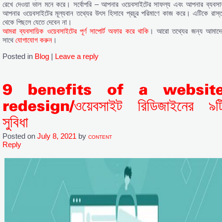
রেখে দেওয়া ভাল মনে করে। সর্বোপরি – আপনার ওয়েবসাইটের সাফল্য এবং আপনার ব্যবসায
আপনার ওয়েবসাইটের মূল্যবান তথ্যের উৎস হিসাবে প্রচুর পরিমাণে কাজ করে। এটিকে রাস্ত
থেকে পিছলে যেতে দেবেন না।
আমরা ব্যবসায়িক ওয়েবসাইটের পূর্ণ সাপোর্ট অফার করে থাকি
। আরো তথ্যের জন্য আমাদে
সাথে
যোগাযোগ করুন
।
Posted in
Blog
|
Leave a reply
9 benefits of a websit
redesign/ওয়েবসাইট রিডিজাইনের ৯ট
সুবিধা
Posted on
July 8, 2021
by
CONTENT
Reply