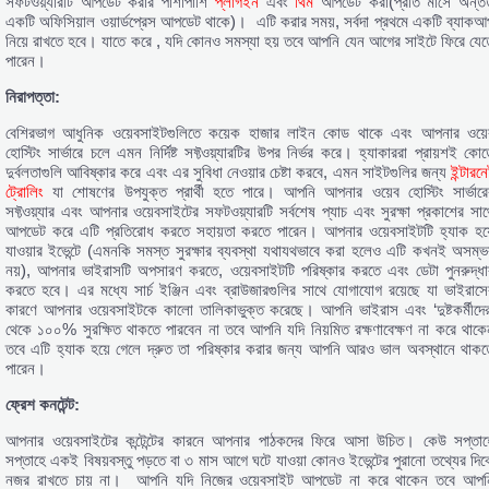
সফটওয়্যারটি আপডেট করার পাশাপাশি
প্লাগইন
এবং
থিম
আপডেট করা(প্রতি মাসে অন্ত
একটি অফিসিয়াল ওয়ার্ডপ্রেস আপডেট থাকে)। এটি করার সময়, সর্বদা প্রথমে একটি ব্যাকআ
নিয়ে রাখতে হবে। যাতে করে , যদি কোনও সমস্যা হয় তবে আপনি যেন আগের সাইটে ফিরে যেত
পারেন।
নিরাপত্তা:
বেশিরভাগ আধুনিক ওয়েবসাইটগুলিতে কয়েক হাজার লাইন কোড থাকে এবং আপনার ওয়ে
হোস্টিং সার্ভারে চলে এমন নির্দিষ্ট সফ্টওয়্যারটির উপর নির্ভর করে। হ্যাকাররা প্রায়শই কোড
দুর্বলতাগুলি আবিষ্কার করে এবং এর সুবিধা নেওয়ার চেষ্টা করবে, এমন সাইটগুলির জন্য
ইন্টারন
ট্রোলিং
যা শোষণের উপযুক্ত প্রার্থী হতে পারে। আপনি আপনার ওয়েব হোস্টিং সার্ভারে
সফ্টওয়্যার এবং আপনার ওয়েবসাইটের সফটওয়্যারটি সর্বশেষ প্যাচ এবং সুরক্ষা প্রকাশের সাথ
আপডেট করে এটি প্রতিরোধ করতে সহায়তা করতে পারেন। আপনার ওয়েবসাইটটি হ্যাক হয়
যাওয়ার ইভেন্টে (এমনকি সমস্ত সুরক্ষার ব্যবস্থা যথাযথভাবে করা হলেও এটি কখনই অসম্ভ
নয়), আপনার ভাইরাসটি অপসারণ করতে, ওয়েবসাইটটি পরিষ্কার করতে এবং ডেটা পুনরুদ্ধা
করতে হবে। এর মধ্যে সার্চ ইঞ্জিন এবং ব্রাউজারগুলির সাথে যোগাযোগ রয়েছে যা ভাইরাসে
কারণে আপনার ওয়েবসাইটকে কালো তালিকাভুক্ত করেছে। আপনি ভাইরাস এবং ‘দুষ্টকর্মীদের
থেকে ১০০% সুরক্ষিত থাকতে পারবেন না তবে আপনি যদি নিয়মিত রক্ষণাবেক্ষণ না করে থাকে
তবে এটি হ্যাক হয়ে গেলে দ্রুত তা পরিষ্কার করার জন্য আপনি আরও ভাল অবস্থানে থাকত
পারেন।
ফ্রেশ কনটেন্ট:
আপনার ওয়েবসাইটের কন্টেন্টের কারনে আপনার পাঠকদের ফিরে আসা উচিত। কেউ সপ্তাহ
সপ্তাহে একই বিষয়বস্তু পড়তে বা ৩ মাস আগে ঘটে যাওয়া কোনও ইভেন্টের পুরানো তথ্যের দিক
নজর রাখতে চায় না। আপনি যদি নিজের ওয়েবসাইট আপডেট না করে থাকেন তবে আপন