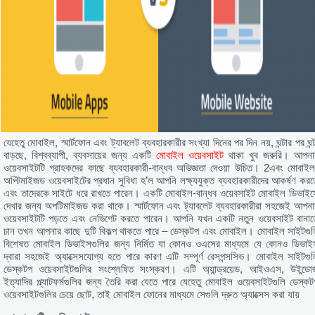
যেহেতু মোবাইল, স্মার্টফোন এবং ট্যাবলেট ব্যবহারকারীর সংখ্যা দিনের পর দিন নয়, ঘন্টার পর ঘন্
বাড়ছে, বিশ্বব্যাপী, ব্যবসায়ের জন্য একটি
মোবাইল ওয়েবসাইট
থাকা খুব জরুরি। আপনা
ওয়েবসাইটটি গ্রাহকদের কাছে ব্যবহারকারী-বান্ধব অভিজ্ঞতা দেওয়া উচিত। 2এবং মোবাইল
অপ্টিমাইজড ওয়েবসাইটের প্রধান সুবিধা হ’ল আপনি লক্ষ্যযুক্ত ব্যবহারকারীদের আকর্ষণ করত
এবং তাদেরকে সাইটে ধরে রাখতে পারেন। একটি মোবাইল-বান্ধব ওয়েবসাইট মোবাইল ডিভাইস
দেখার জন্য অপটিমাইজড করা থাকে। স্মার্টফোন এবং ট্যাবলেট ব্যবহারকারীরা সহজেই আপনা
ওয়েবসাইটটি পড়তে এবং নেভিগেট করতে পারেন। আপনি যখন একটি নতুন ওয়েবসাইট বানাত
চান তখন আপনার কাছে দুটি বিকল্প থাকতে পারে – ডেস্কটপ এবং মোবাইল। মোবাইল সাইটগুল
বিশেষত মোবাইল ডিভাইসগুলির জন্য নির্মিত যা কোনও ওএসের মাধ্যমে যে কোনও ডিভাই
দ্বারা সহজেই অ্যাক্সেসযোগ্য হতে পারে কারণ এটি সম্পূর্ণ রেসপন্সসিভ। মোবাইল সাইটগুল
ডেস্কটপ ওয়েবসাইটগুলির সংশ্লেষিত সংস্করণ। এটি অ্যান্ড্রয়েড, আইওএস, উইন্ডো
ইত্যাদির প্ল্যাটফর্মগুলির জন্য তৈরি করা যেতে পারে যেহেতু মোবাইল ওয়েবসাইটগুলি ডেস্কট
ওয়েবসাইটগুলির চেয়ে ছোট, তাই মোবাইল ফোনের মাধ্যমে সেগুলি দ্রুত অ্যাক্সেস করা যায়