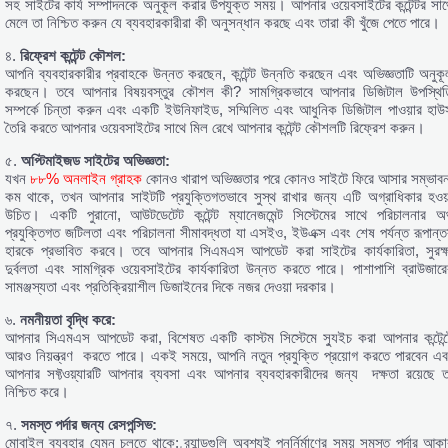
সহ সাইটের কার্য সম্পাদনকে অনুকূল করার উপযুক্ত সময়। আপনার ওয়েবসাইটের কন্টেন্টর সাথ
মেলে তা নিশ্চিত করুন যে ব্যবহারকারীরা কী অনুসন্ধান করছে এবং তারা কী খুঁজে পেতে পারে।
৪.
রিফ্রেশ
কন্টেন্ট
কৌশল
:
আপনি ব্যবহারকারীর প্রবাহকে উন্নত করছেন, কন্টেন্ট উন্নতি করছেন এবং অভিজ্ঞতাটি অনুকূ
করছেন। তবে আপনার বিষয়বস্তুর কৌশল কী? সামগ্রিকভাবে আপনার ডিজিটাল উপস্থিত
সম্পর্কে চিন্তা করুন এবং একটি ইউনিফাইড, সম্মিলিত এবং আধুনিক ডিজিটাল পাওয়ার হাউ
তৈরি করতে আপনার ওয়েবসাইটের সাথে মিল রেখে আপনার কন্টেন্ট কৌশলটি রিফ্রেশ করুন।
৫.
অপ্টিমাইজড
সাইটের
অভিজ্ঞতা
:
যখন
৮৮% অনলাইন গ্রাহক
কোনও খারাপ অভিজ্ঞতার পরে কোনও সাইটে ফিরে আসার সম্ভাবন
কম থাকে, তখন আপনার সাইটটি প্রযুক্তিগতভাবে সুস্থ রাখার জন্য এটি অগ্রাধিকার হওয়
উচিত। একটি পুরানো, আউটডেটেট কন্টেন্ট ম্যানেজমেন্ট সিস্টেমের সাথে পরিচালনার অর্
প্রযুক্তিগত জটিলতা এবং পরিচালনা সীমাবদ্ধতা যা এসইও, ইউএক্স এবং শেষ পর্যন্ত রূপান্ত
হারকে প্রভাবিত করবে। তবে আপনার সিএমএস আপডেট করা সাইটের কার্যকারিতা, সুরক্ষ
দুর্বলতা এবং সামগ্রিক ওয়েবসাইটের কার্যকারিতা উন্নত করতে পারে। পাশাপাশি ব্রাউজারে
সামঞ্জস্যতা এবং প্রতিক্রিয়াশীল ডিজাইনের দিকে নজর দেওয়া দরকার।
৬.
নমনীয়তা
বৃদ্ধি
করে
:
আপনার সিএমএস আপডেট করা, বিশেষত একটি কাস্টম সিস্টেমে স্যুইচ করা আপনার কন্টেন্ট
আরও নিয়ন্ত্রণ করতে পারে। একই সময়ে, আপনি নতুন প্রযুক্তি প্রয়োগ করতে পারবেন এব
আপনার সফ্টওয়্যারটি আপনার ব্যবসা এবং আপনার ব্যবহারকারীদের জন্য দক্ষতা রয়েছে ত
নিশ্চিত করে।
৭.
সমস্ত
পর্দার
জন্য
রেসপন্সিভ
:
মোবাইল ব্যবহার যেমন চলতে থাকে; ব্র্যান্ডগুলি অবশ্যই পুনর্নির্মাণের সময় সমস্ত পর্দার আকা