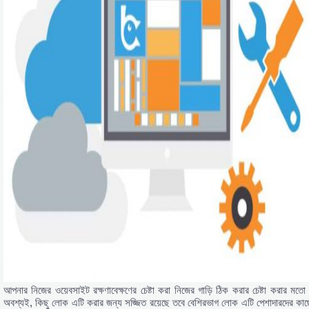
আপনার নিজের ওয়েবসাইট রক্ষণাবেক্ষণের চেষ্টা করা নিজের গাড়ি ঠিক করার চেষ্টা করার মতো
অবশ্যই, কিছু লোক এটি করার জন্য সজ্জিত রয়েছে তবে বেশিরভাগ লোক এটি পেশাদারদের কাছ