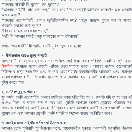
*আপনার সাইটটি কি পুরানো এবং পুরানো?
*আপনার সাইটটি লোড হতে কিছুটা সময় নেয়? *ওয়েবসাইট অভিজ্ঞতা ডেস্কটপ এবং মোবাই
অভাব আছে?
*আপনার ওয়েবসাইটটি এখনও প্রতিক্রিয়াশীল নয়? *নতুন সরঞ্জাম যুক্ত করা বা সাধার
পরিবর্তন করা কি মাথা ব্যথা?
*বিক্রয় বা রূপান্তর হ্রাস পাচ্ছে?
*এটি কি আপনার সাইটে তথ্য সন্ধানের জন্য কষ্টসাধ্য?
এখানে ওয়েবসাইট রিডিজাইনের ৯টি সুবিধা তুলে ধরা হলো:
১.
দীর্ঘমেয়াদে
আরও
মূল্য
সাশ্রয়ী
:
স্বল্পমেয়াদী বা ব্যান্ড-সহায়তা সমাধানগুলিতে অর্থ খরচ করার পরিবর্তে একটি সম্পূর্ণ পুনরা
ডিজাইন
আপনাকে প্রথম থেকেই এটিকে পেতে সাহায্য করবে। আপনার বর্তমান ওয়েবসাইটট
নিরীক্ষণের জন্য সময় নিন এবং আপনার ওয়েবসাইটের ব্যবহারকারীর অভিজ্ঞতা এবং সামগ্রি
ব্যবহারযোগ্যতার উন্নতি করার সুযোগগুলি অনুসন্ধান করুন। এটি করা রূপান্তর এবং আয
বৃদ্ধি করতে পারে।
২.
সমন্বিত
ব্র্যান্ড
পরিচয়
:
খুব কমই একটি ওয়েবসাইট একজন ব্যক্তির দ্বারা পরিচালিত হয়। এমনকি যদি তা হয় তবে এট
এখনও বিরল যে কয়েক মাস বা বছর ধরে প্রতিটি আপডেট আপনার ব্র্যান্ডের পরিচয়ের সাথ
সামঞ্জস্য রেখেছিল। একটি ওয়েবসাইট পুনরায় নকশা আপনাকে একটি পদক্ষেপ আগেই নেওয়া
সুযোগ দেয় এবং আপনার ব্র্যান্ডটি একটি সম্মিলিত পদক্ষেপ রাখছে তা নিশ্চিত করে।
৩.
এসইও
এবং
সাইটের
কর্মক্ষমতা
উন্নত
করে
:
আপনার ব্র্যান্ড পরিচয়টি পুনর্বিবেচনার মতো, ওয়েবসাইটের পুনরায় নকশাগুলি প্রাসঙ্গিক কীওয়ার