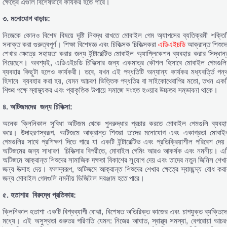
ক্ষেত্রে এগুলি বিশেষভাবে কার্যকর হতে পারে।
৩. মনোযোগ বাড়ায়:
নিজেকে কোনও বিশেষ বিষয়ে দৃষ্টি নিবদ্ধ রাখতে মোবাইল গেম অ্যাপসের ব্যতিক্রমী শক্তিট
সনাক্ত করা গুরুত্বপূর্ণ। শিক্ষা বিশেষজ্ঞ এবং চিকিত্সক চিকিত্সকরা
এডিএইচডি
আক্রান্ত শিশুদে
শেখার ক্ষেত্রে সহায়তা করার জন্য ইন্টারেক্টিভ মোবাইল অ্যাপ্লিকেশন ব্যবহার করার সিদ্ধান্
নিয়েছেন। অবশ্যই, এডিএইচডি চিকিত্সার জন্য একমাত্র কৌশল হিসাবে মোবাইল গেমগুলি
ব্যবহার কিছুটা হলেও কার্যকরী। তবে, যখন এই পদ্ধতিটি অন্যান্য কার্যকর মধ্যবর্ত্তি পন্থ
হিসাবে ব্যবহার করা হয়, যেমন আচরণ ভিত্তিক পদ্ধতির বা সাইকোথেরাপির মতো, তখন একট
শিশুর পক্ষে স্বাস্থ্যকর এবং প্রাকৃতিক উপায়ে সমাজে সংহত হওয়ার উচ্চতর সম্ভাবনা থাকে।
৪.
অটিজমদের
জন্য
চিকিত্সা:
অনেক ক্লিনিকাল সুবিধা অটিজম থেকে পুনরুদ্ধার প্রচার করতে মোবাইল গেমগুলি ব্যবহা
করে। উদাহরণস্বরূপ, অটিজমে আক্রান্ত শিশুরা তাদের মনোযোগ এবং একাগ্রতা মোবাই
গেমগুলির সাথে প্রশিক্ষণ দিতে পারে যা একটি ইন্টারেক্টিভ এবং প্রতিক্রিয়াশীল পরিবেশ দেয়
অটিজমের জন্য সাধারণ চিকিত্সার বিপরীতে, মোবাইল গেমিং আরও আকর্ষক এবং নমনীয়। এট
অটিজমে আক্রান্ত শিশুদের সামাজিক দক্ষতা বিকাশের সুযোগ দেয় এবং তাদের নতুন জিনিস শেখা
জন্য উত্সাহ দেয়। ফলস্বরূপ, অটিজমে আক্রান্ত শিশুদের শেখার ক্ষেত্রে স্বাচ্ছন্দ্য বোধ করা
জন্য মোবাইল গেমগুলি নমনীয় ডিজিটাল সরঞ্জাম হতে পারে।
৫.
হতাশার
বিরুদ্ধে
প্রতিকার:
ক্লিনিকাল হতাশা একটি বিশ্বব্যাপী বোঝা, বিশেষত অতিরিক্ত কাজের এবং চাপযুক্ত ব্যক্তিদে
মধ্যে। এই অসুস্থতা গুরুতর পরিণতি যেমন: নিজের আঘাত, স্বাস্থ্য সমস্যা, বেপরোয়া আচর