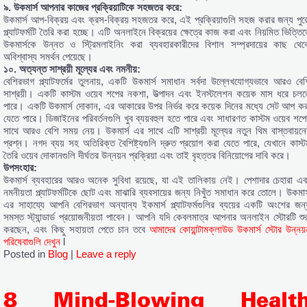
৯. উকমার্স আপনার কাজের প্রক্রিয়াটিকে সহজতর করে:
উকমার্স আপ-বিক্রয় এবং ক্রস-বিক্রয় সহজতর করে, এই প্রক্রিয়াগুলি সহজ করার জন্য পুর
প্ল্যাটফর্মটি তৈরি করা হচ্ছে। এটি অনলাইনে বিক্রয়ের ক্ষেত্রে কাজ করা এবং নিয়মিত ভিত্তিত
উকমার্সকে উন্নত ও স্ট্রিমলাইনিং করা ব্যবহারকারীদের বিশাল সম্প্রদায়ের কাছ থেক
অবিশ্বাস্য সমর্থন পেয়েছে।
১০. অত্যন্ত সাশ্রয়ী মূল্যের এবং নমনীয়:
বেশিরভাগ প্ল্যাটফর্মের তুলনায়, একটি উকমার্স সমাধান সর্বদা উল্লেখযোগ্যভাবে আরও বেশ
সাশ্রয়ী। একটি কাস্টম ওয়েব শপের নকশা, উত্পাদন এবং ইনস্টলেশন কয়েক মাস ধরে চলত
পারে। একটি উকমার্স দোকান, এর আকারের উপর নির্ভর করে কয়েক দিনের মধ্যে সেট আপ কর
যেতে পারে। ডিজাইনের পরিবর্তনগুলি খুব ব্যয়বহুল হতে পারে এবং সাধারণত কাস্টম ওয়েব শপে
সাথে আরও বেশি সময় নেয়। উকমার্স এর সাথে এটি সাশ্রয়ী মূল্যের নতুন থিম বাস্তবায়নে
প্রশ্ন। নগদ ব্যয় সহ অতিরিক্ত বৈশিষ্ট্যগুলি দ্রুত প্রয়োগ করা যেতে পারে, যেখানে কাস্ট
তৈরি ওয়েব দোকানগুলি দীর্ঘতর উন্নয়ন প্রক্রিয়া এবং তাই বৃহত্তর বিনিয়োগের দাবি করে।
উপসংহার:
উকমার্স ব্যবহারের আরও অনেক সুবিধা রয়েছে, যা এই তালিকায় নেই। পেশাদার চেহারা এব
নমনীয়তা প্ল্যাটফর্মটিকে ছোট এবং মাঝারি ব্যবসায়ের জন্য নিখুঁত সমাধান করে তোলে। উকমার্
এর সাহায্যে আপনি বেশিরভাগ অন্যান্য ইকমার্স প্ল্যাটফর্মগুলির ব্যয়ের একটি অংশের জন্
সমস্ত স্ট্যান্ডার্ড প্রয়োজনীয়তা পাবেন। আপনি যদি কেবলমাত্র আপনার অনলাইন স্টোরটি শুর
করছেন, এবং কিছু সহায়তা পেতে চান তবে
আমাদের কোয়ান্টামক্লাউড উকমার্স স্টোর উন্নয়
পরিষেবাগুলি দেখুন
l
Posted in
Blog
|
Leave a reply
8 Mind-Blowing Healt