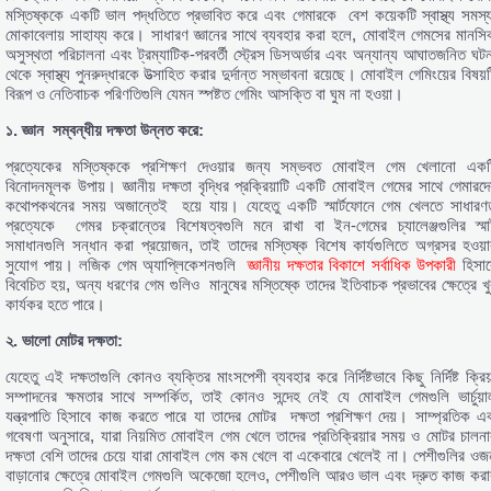
মস্তিষ্ককে একটি ভাল পদ্ধতিতে প্রভাবিত করে এবং গেমারকে বেশ কয়েকটি স্বাস্থ্য সমস্য
মোকাবেলায় সাহায্য করে। সাধারণ জ্ঞানের সাথে ব্যবহার করা হলে, মোবাইল গেমসের মানসি
অসুস্থতা পরিচালনা এবং ট্রম্যাটিক-পরবর্তী স্ট্রেস ডিসঅর্ডার এবং অন্যান্য আঘাতজনিত ঘটন
থেকে স্বাস্থ্য পুনরুদ্ধারকে উত্সাহিত করার দুর্দান্ত সম্ভাবনা রয়েছে। মোবাইল গেমিংয়ের বিষয়
বিরূপ ও নেতিবাচক পরিণতিগুলি যেমন স্পষ্টত গেমিং আসক্তি বা ঘুম না হওয়া।
১.
জ্ঞান
সম্বন্ধীয়
দক্ষতা
উন্নত
করে:
প্রত্যেকের মস্তিষ্ককে প্রশিক্ষণ দেওয়ার জন্য সম্ভবত মোবাইল গেম খেলানো একট
বিনোদনমূলক উপায়। জ্ঞানীয় দক্ষতা বৃদ্ধির প্রক্রিয়াটি একটি মোবাইল গেমের সাথে গেমারদে
কথোপকথনের সময় অজান্তেই হয়ে যায়। যেহেতু একটি স্মার্টফোনে গেম খেলতে সাধারণ
প্রত্যেকে গেমর চক্রান্তের বিশেষত্বগুলি মনে রাখা বা ইন-গেমের চ্যালেঞ্জগুলির স্মার্
সমাধানগুলি সন্ধান করা প্রয়োজন, তাই তাদের মস্তিষ্ক বিশেষ কার্যগুলিতে অগ্রসর হওয়া
সুযোগ পায়। লজিক গেম অ্যাপ্লিকেশনগুলি
জ্ঞানীয় দক্ষতার বিকাশে সর্বাধিক উপকারী
হিসাব
বিবেচিত হয়, অন্য ধরণের গেম গুলিও মানুষের মস্তিষ্কে তাদের ইতিবাচক প্রভাবের ক্ষেত্রে খু
কার্যকর হতে পারে।
২.
ভালো
মোটর
দক্ষতা:
যেহেতু এই দক্ষতাগুলি কোনও ব্যক্তির মাংসপেশী ব্যবহার করে নির্দিষ্টভাবে কিছু নির্দিষ্ট ক্রিয
সম্পাদনের ক্ষমতার সাথে সম্পর্কিত, তাই কোনও সন্দেহ নেই যে মোবাইল গেমগুলি ভার্চুয়া
যন্ত্রপাতি হিসাবে কাজ করতে পারে যা তাদের মোটর দক্ষতা প্রশিক্ষণ দেয়। সাম্প্রতিক এ
গবেষণা অনুসারে, যারা নিয়মিত মোবাইল গেম খেলে তাদের প্রতিক্রিয়ার সময় ও মোটর চালনা
দক্ষতা বেশি তাদের চেয়ে যারা মোবাইল গেম কম খেলে বা একেবারে খেলেই না। পেশীগুলির ওজ
বাড়ানোর ক্ষেত্রে মোবাইল গেমগুলি অকেজো হলেও, পেশীগুলি আরও ভাল এবং দ্রুত কাজ করা