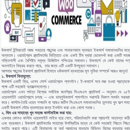
উকমার্স ইন্টারনেটে আজ সবচেয়ে পছন্দের এবং সাধারণভাবে ব্যবহৃত ইকমার্স সমাধানগুলির মধ্য
অন্যতম। ওয়ার্ডপ্রেস প্ল্যাটফর্মের ভিত্তিতে এবং একই টিম দ্বারা ডেভেলপ্ট করা একটি সহজ
শক্তিশালী এবং বৈশিষ্ট্য সমৃদ্ধ ডিজিটাল শপিংয়ের সমাধান। উকমার্সে যে কেউ তাদের পণ্
অনলাইনে বিক্রয় করতে পারে, তার জন্য এটি একটি উপযুক্ত সমাধান।
আপনার পছন্দের ইকমার্স প্ল্যাটফর্ম হিসাবে ওউকমার্স ব্যবহারের মূল সুবিধা সম্পর্কে আরও জানুন!
১. উকমার্স বিনামূল্যে:
উকমার্স একটি ফ্রি, ওপেন সোর্স ওয়ার্ডপ্রেস প্লাগইন। ই-কমার্সে সবে শুরু হওয়া প্রত্যেকে
পক্ষে এটি সহজেই অ্যাক্সেসযোগ্য।
ওয়ার্ডপ্রেস এখন পর্যন্ত বিশ্বের সর্বাধিক জনপ্রিয় সিএমএস প্ল্যাটফর্ম – অনুমান যে ২৫
ওয়েবসাইট ওয়ার্ডপ্রেসে চলছে – এবং ডাব্লুউকমার্স প্লাগইনে সরাসরি বিকাশ সমর্থন সরবরা
করে। কাস্টম-তৈরি ওয়েব শপগুলি বা আরও জটিল সিএমএস সমাধানগুলির তুলনায় খুব অল্প সময়
একটি উকমার্স স্টোর ব্যবসায়ের জন্য ইনস্টল করা এবং খোলা সহজ।
২. থিম এর সাহায্যে খুব সহজে কাস্টমাইজ করা যায়:
একবার কোনও কাস্টম ওয়েবসাইট লাইভ হয়ে গেলে, পরিবর্তনগুলি করা প্রায়শই অত্যন্ত কঠি
এবং ব্যয়বহুল। উকমার্স প্ল্যাটফর্মের সাহায্যে উপস্থিতির মধ্যে যে কেউ সহজেই পিছনে পিছন
স্যুইচ করতে পারে। এটি বিনামূল্যে বা অর্থ প্রদানের মাধ্যমে বিভিন্ন থিমের ব্যবহার দ্বার