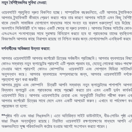
নতুন বৈশিষ্ট্যগুলির সুবিধা নেওয়া:
ওয়েবসাইট প্রযুক্তি দ্রুত বিকশিত হচ্ছে। সাম্প্রতিক বছরগুলিতে, এটি আপনার ট্র্যাফিকক
আপনার ট্র্যাফিকটি কীভাবে প্রেরণ করতে পারে তার কারণে আপনার সাইটে এমন কিছু বৈশিষ্ট্
থাকে যেগুলি সামাজিক যোগাযোগ মাধ্যমের সাথে সংহত হয় ক্রমশ গুরুত্বপূর্ণ হয়ে উঠেছে
অনলাইন সিকিউরিটি হ’ল আরও একটি ক্ষেত্র যা দ্রুত চলমান। আপনার নিজের সাইটের কোন
এসএসএল শংসাপত্রের সাথে সুরক্ষায় বিনিয়োগ করতে হবে যা গ্রাহকদের তাদের ব্যক্তিগ
বিবরণগুলি আপনার কাছে নিরাপদে রয়েছে তা নিশ্চিত করার জন্য যোগাযোগগুলি এনক্রিপ্ট করবে
দর্শনার্থীদের অভিজ্ঞতা উন্নত করতে:
আপনার ওয়েবসাইটটি আপনার কর্পোরেট চিত্রের সর্বজনীন প্রতিচ্ছবি। আপনার ব্যবসায়ের বিষয়
কোনও সম্ভাব্য নতুন ক্লায়েন্টের প্রায়শই এটি প্রথম প্রভাব হয়, যেহেতু লোকেরা আরও পদক্ষে
নেওয়ার আগে প্রায়শই কোনও কোম্পানির ওয়েবসাইট এবং সোশ্যাল মিডিয়া সাইটগুল
অনুসন্ধান করে। আপনার ব্যবসায়ের সম্প্রসারণের জন্য, আপনার ওয়েবসাইটটি দর্শকে
প্রত্যাশা পূরণ করা জরুরী!
আপনার ব্র্যান্ড এবং কোম্পানি চিত্রটি আপনি সম্ভাব্য নতুন ক্লায়েন্টদের পাশাপাশি আপনা
বিদ্যমান ক্লায়েন্ট এবং গ্রাহকদের কাছে প্রজেক্ট করতে চান এমন একটি দুর্বল কার্যকর
ওয়েবসাইট দিয়ে। আপনার ওয়েবসাইটের চেহারা এবং অনুভূতিটি নিয়মিত পরীক্ষা করুন এব
আপনার কর্পোরেট চিত্রের সাথে মেলে এমন একটি আপডেট করুন। এখানে যা পর্যবেক্ষণ কর
প্রয়োজন তা হলো:
**
পৃষ্ঠার গতি এবং ভাঙা লিঙ্কগুলি। এতে অতিরিক্ত সাইট ডাউনটাইম, ধীর-লোডিং পৃষ্ঠা এব
ভাঙা লিঙ্ক অন্তর্ভুক্ত রয়েছে। নিয়মিত ওয়েবসাইট রক্ষণাবেক্ষণের মাধ্যমে আপনি এ
অঞ্চলগুলিতে সূক্ষ্ম পরিবর্তনগুলি কঠোর হওয়ার আগেই সংশোধন করতে পারেন।