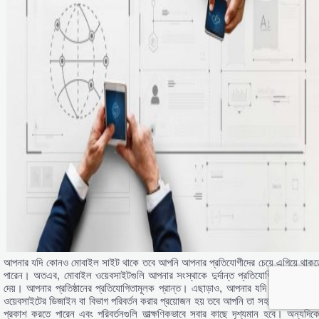
আপনার যদি কোনও মোবাইল সাইট থাকে তবে আপনি আপনার প্রতিযোগীদের চেয়ে এগিয়ে থাকত
পারেন। অতএব, মোবাইল ওয়েবসাইটগুলি আপনার সংস্থাকে দুর্দান্ত প্রতিযোগিতামূলক প্রান্
দেয়। আপনার প্রতিষ্ঠানের প্রতিযোগিতামূলক প্রান্ত। এছাড়াও, আপনার যদি নিজের মোবাই
ওয়েবসাইটের ডিজাইন বা বিভাগ পরিবর্তন করার প্রয়োজন হয় তবে আপনি তা সহজেই করতে এব
প্রকাশ করতে পারেন এবং পরিবর্তনগুলি তাত্ক্ষণিকভাবে সবার কাছে দৃশ্যমান হবে। অন্যদিকে