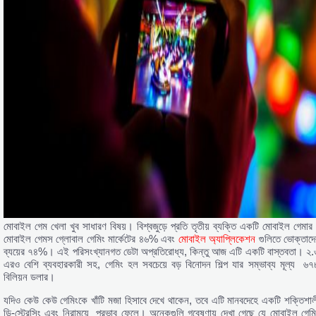
মোবাইল গেম খেলা খুব সাধারণ বিষয়। বিশ্বজুড়ে প্রতি তৃতীয় ব্যক্তি একটি মোবাইল গেমার
মোবাইল গেমস গ্লোবাল গেমিং মার্কেটের ৪৬% এবং
মোবাইল অ্যাপ্লিকেশন
গুলিতে ভোক্তাদে
ব্যয়ের ৭৪%। এই পরিসংখ্যানগত ডেটা অপ্রতিরোধ্য, কিন্তু আজ এটি একটি বাস্তবতা। ২.
এরও বেশি ব্যবহারকারী সহ, গেমিং হল সবচেয়ে বড় বিনোদন শিল্প যার সম্ভাব্য মূল্য ৬৭
বিলিয়ন ডলার।
যদিও কেউ কেউ গেমিংকে খাঁটি মজা হিসাবে দেখে থাকেন, তবে এটি মানবদেহে একটি শক্তিশাল
ডি-স্ট্রেসিং এবং নিরাময়ে প্রভাব ফেলে। অনেকগুলি গবেষণায় দেখা গেছে যে মোবাইল গেমি