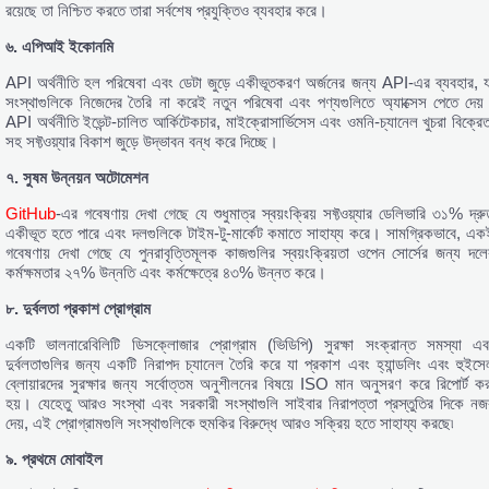
রয়েছে তা নিশ্চিত করতে তারা সর্বশেষ প্রযুক্তিও ব্যবহার করে।
৬.
এপিআই
ইকোনমি
API অর্থনীতি হল পরিষেবা এবং ডেটা জুড়ে একীভূতকরণ অর্জনের জন্য API-এর ব্যবহার, য
সংস্থাগুলিকে নিজেদের তৈরি না করেই নতুন পরিষেবা এবং পণ্যগুলিতে অ্যাক্সেস পেতে দেয়
API অর্থনীতি ইভেন্ট-চালিত আর্কিটেকচার, মাইক্রোসার্ভিসেস এবং ওমনি-চ্যানেল খুচরা বিক্রেত
সহ সফ্টওয়্যার বিকাশ জুড়ে উদ্ভাবন বন্ধ করে দিচ্ছে।
৭.
সুষম
উন্নয়ন
অটোমেশন
GitHub
-এর গবেষণায় দেখা গেছে যে শুধুমাত্র স্বয়ংক্রিয় সফ্টওয়্যার ডেলিভারি ৩১% দ্রু
একীভূত হতে পারে এবং দলগুলিকে টাইম-টু-মার্কেট কমাতে সাহায্য করে। সামগ্রিকভাবে, এক
গবেষণায় দেখা গেছে যে পুনরাবৃত্তিমূলক কাজগুলির স্বয়ংক্রিয়তা ওপেন সোর্সের জন্য দলে
কর্মক্ষমতার ২৭% উন্নতি এবং কর্মক্ষেত্রে ৪৩% উন্নত করে।
৮.
দুর্বলতা
প্রকাশ
প্রোগ্রাম
একটি ভালনারেবিলিটি ডিসক্লোজার প্রোগ্রাম (ভিডিপি) সুরক্ষা সংক্রান্ত সমস্যা এব
দুর্বলতাগুলির জন্য একটি নিরাপদ চ্যানেল তৈরি করে যা প্রকাশ এবং হ্যান্ডলিং এবং হুইসে
ব্লোয়ারদের সুরক্ষার জন্য সর্বোত্তম অনুশীলনের বিষয়ে ISO মান অনুসরণ করে রিপোর্ট কর
হয়। যেহেতু আরও সংস্থা এবং সরকারী সংস্থাগুলি সাইবার নিরাপত্তা প্রস্তুতির দিকে নজ
দেয়, এই প্রোগ্রামগুলি সংস্থাগুলিকে হুমকির বিরুদ্ধে আরও সক্রিয় হতে সাহায্য করছে৷
৯.
প্রথমে
মোবাইল