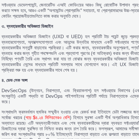
সফ্টওয়্যার ডেভেলপমেন্টে, জেনারেটিভ এআই কোডিংয়ের আরও কিছু রোবোটিক উপাদান গ্রহ
করতে সক্ষম হবে, আরও একটি “অগমেন্টেড প্রোগ্রামিং” সহায়তা, যা প্রোগ্রামারদের উচ্চ-স্তরে
কোডিং প্রয়োজনীয়তাগুলিতে কাজ করার অনুমতি দেবে।
৩.
ব্যবহারকারীর
অভিজ্ঞতা
ডিজাইন
ব্যবহারকারীর অভিজ্ঞতা ডিজাইন (UXD বা UED) হল প্রতিটি টাচ পয়েন্ট জুড়ে প্রদত্
ব্যবহারযোগ্যতা, অ্যাক্সেসযোগ্যতা এবং আনন্দের উন্নতির মাধ্যমে একটি সফ্টওয়্যার পণ্যে
ব্যবহারকারীর সন্তুষ্টি বাড়ানোর প্রক্রিয়া। এটি করার জন্য, ব্যবহারকারীর অনুপ্রেরণা, পণ্য
ব্যবহার করার জন্য গৃহীত পদক্ষেপগুলি এবং প্রত্যাশা পূরণের (বা অতিক্রম) করার জন্য কীভাব
নির্বিঘ্নে পণ্যটি তৈরি এবং স্থাপন করা যায় তা বোঝার জন্য ব্যবহারকারীর অভিজ্ঞতা ডিজাই
ব্যবহারকারীর লেন্সের মাধ্যমে প্রতিটি সমস্যার সাথে যোগাযোগ করে। এই UX ডিজাই
প্রক্রিয়া শুরু হয় এবং ব্যবহারকারীর সাথে শেষ হয়।
৪.
ডেভ
সেক
অপ্স
DevSecOps (উন্নয়ন, নিরাপত্তা, এবং ক্রিয়াকলাপ) হল সফ্টওয়্যার বিকাশের (এব
সংস্কৃতি) একটি পদ্ধতি যা DevOps পাইপলাইনের প্রতিটি পর্যায়ে নিরাপত্তাকে এম্বে
করে।
সংস্থাগুলি ক্রমবর্ধমান হুমকির সম্মুখীন হওয়ায় এবং রেকর্ড করা ইতিহাসে ডেটা লঙ্ঘনের জন্
সর্বোচ্চ খরচের (
গড়ে $৪.২৪ মিলিয়নেরও বেশি
) হিসাবে সুরক্ষা একটি শীর্ষ অগ্রাধিকার হিসাব
অব্যাহত রয়েছে৷ এটি অভ্যন্তরীণভাবে এবং শেষ ব্যবহারকারীদের দ্বারা ব্যবহৃত সফ্টওয়্যারট
ডিজাইনের দ্বারা সুরক্ষিত তা নিশ্চিত করার জন্য চাপ তৈরি করে। ফলস্বরূপ, আমাদের সমীক্ষায
জরিপ করা সংস্থাগুলির প্রায় ৮০% ইতিমধ্যেই নিরাপত্তা বাড়াতে এবং তত্পরতা বাড়াতে তাদে