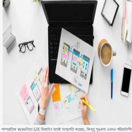
সাম্প্রতিক বছরগুলিতে UX ডিজাইন যথেষ্ট অগ্রগতি করেছে, কিন্তু শৃঙ্খলা এখনও পরিবর্তনশী