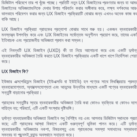
ডিজিটাল পরিবেশে তার পা খুঁজে পাচ্ছে। প্রতিটি নতুন UX ডিজাইনের প্রবণতার জন্য যা আমর
ডিজাইনের অভিজ্ঞতাগুলিকে দেখার উপায় পরিবর্তন করার অঙ্গীকার করে, লক্ষ্য দর্শকদের আর
ভালভাবে পরিবেশন করার জন্য UX ডিজাইন প্রক্রিয়াটি বোঝার জন্য এখনও অনেক কাজ কর
বাকি আছে।
UX ডিজাইন প্রক্রিয়া গ্রাহকের প্রত্যাশা বোঝার সাথে শুরু হয়। একজন ব্যবহারকারী
মনস্তত্ত্ব উপলব্ধি করে এবং UX ডিজাইনের সর্বোত্তম অনুশীলন প্রয়োগ করে, তাদের একট
ইতিবাচক এবং প্রয়োজনীয় অভিজ্ঞতা প্রদান করা সম্ভব।
এই নিবন্ধটি UX ডিজাইন (UXD) কী তা নিয়ে আলোচনা করে এবং একটি দুর্দান্
ব্যবহারকারীর অভিজ্ঞতা তৈরি করতে UX ডিজাইন প্রক্রিয়ার একটি ধাপে ধাপে নির্দেশিকা শেয়া
করে।
UX ডিজাইন কি?
ইউজার এক্সপেরিয়েন্স ডিজাইন (ইউএক্সডি বা ইউইডি) হল পণ্যের সাথে মিথস্ক্রিয়ায় প্রদত্
ব্যবহারযোগ্যতা, অ্যাক্সেসযোগ্যতা এবং আনন্দের উন্নতির মাধ্যমে একটি পণ্যের ব্যবহারকারী
সন্তুষ্টি বাড়ানোর প্রক্রিয়া।
গ্রাহকের সন্তুষ্টির স্তরে ব্যবহারকারীর অভিজ্ঞতা তৈরি করা কোনও ব্যক্তির বা কোনও দলে
দায়িত্ব নয়; পরিবর্তে, এটি একটি সংস্থার দৃষ্টিভঙ্গি।
দুর্দান্ত ব্যবহারকারীর অভিজ্ঞতা ডিজাইন শুধু বৈশিষ্ট্য নয় এবং আপনার ডিজিটাল স্থানকে প্রচ
করে; এটি গ্রাহকের আস্থা বিকাশে একটি গুরুত্বপূর্ণ ভূমিকা পালন করে। এটি দুর্দান্
ব্যবহারকারীর অভিজ্ঞতার নকশা, বিষয়বস্তু এবং গ্রাহকদের সমস্যা সমাধানের সম্ভাবনা
সমন্বয় যা পছন্দসই ব্র্যান্ড অবস্থানে সহায়তা করে।