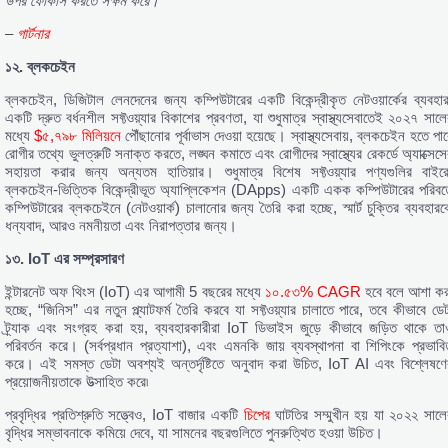
উপর
ফোকাস
করতে
সক্ষম
করে।”
–
গার্টনার
১২.
ব্লকচেইন
ব্লকচেইন, ডিজিটাল লেনদেনের জন্য কম্পিউটারের একটি বিকেন্দ্রীকৃত নেটওয়ার্কের ব্যবহার
একটি দ্রুত বর্ধনশীল সফ্টওয়্যার বিকাশের প্রবণতা, যা শুধুমাত্র স্বাস্থ্যসেবাতেই ২০২৭ সালে
মধ্যে
$৫,৭৯৮ মিলিয়নে
পৌঁছানোর পূর্বাভাস দেওয়া হয়েছে। স্বাস্থ্যসেবায়, ব্লকচেইন হতে পা
রোগীর তথ্যে ভুলত্রুটি সনাক্ত করতে, লঙ্ঘন কমাতে এবং রোগীদের স্বাস্থ্যের রেকর্ডে অ্যাক্সেস
সহায়তা করার জন্য অন্যতম হাতিয়ার। শুধুমাত্র বিশেষ সফ্টওয়্যার পণ্যগুলির বাইরে
ব্লকচেইন-ভিত্তিক বিকেন্দ্রীভূত অ্যাপ্লিকেশন (DApps) একটি একক কম্পিউটারের পরিবর্ত
কম্পিউটারের ব্লকচেইনে (নেটওয়ার্ক) চালানোর জন্য তৈরি করা হচ্ছে, স্মার্ট চুক্তির ব্যবহারক
ধন্যবাদ, আরও নমনীয়তা এবং নিরাপত্তার জন্য।
১৩. IoT
এর
সম্প্রসারণ
ইন্টারনেট অফ থিংস (IoT) এর আগামী 5 বছরের মধ্যে
১০.৫৩% CAGR
হবে বলে আশা কর
হচ্ছে, “জিনিস” এর নতুন প্ল্যাটফর্ম তৈরি করবে যা সফ্টওয়্যার চালাতে পারে, তবে কীভাবে ডেট
ট্র্যাক এবং সংগ্রহ করা হয়, ব্যবহারকারীরা IoT ডিভাইস জুড়ে কীভাবে জড়িত থাকে তা
পরিবর্তন করে। (সর্বপ্রধান প্রত্যাশা), এবং এমনকি জায় ব্যবস্থাপনা বা শিপিংকে প্রভাবি
করে। এই সমস্ত ডেটা অবশ্যই অন্তর্দৃষ্টিতে অনুবাদ করা উচিত, IoT AI এবং বিশ্লেষণে
প্রয়োজনীয়তাকে উত্সাহিত করে৷
প্রবৃদ্ধির প্রতিশ্রুতি সত্ত্বেও, IoT বাজার একটি
চিপের
ঘাটতির সম্মুখীন হয় যা ২০২২ সালে
বৃদ্ধির সম্ভাবনাকে কমিয়ে দেবে, যা সামনের বছরগুলিতে পুনরুত্থিত হওয়া উচিত।