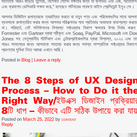
ঘাটতিকে আরও বাড়িয়ে তুলেছে, বিশেষত সোর্সিং দক্ষতার জন্য যা ক্লাউড এবং এজ, অটোমেশ
এবং ক্রমাগত ডেলিভারি সক্ষম করে,” বলেছেন গার্টনারের গবেষণা ভাইস প্রেসিডেন্ট ইনুও গেং।
আপনার ডিজিটাল রূপান্তরকে ত্বরান্বিত করতে বা নতুন পণ্য এবং পরিষেবাগুলির সাথে আপনা
ব্যবসাকে রূপান্তরিত করার জন্য আপনার পরিকল্পনার পথে প্রতিভার অভাবকে বাধাগ্রস্ত করবে
না। পরিবর্তে, নেট সলিউশনের বিশ্বস্ত সফ্টওয়্যার বিকাশ ক্ষমতার উপর নির্ভর করুন
Forrester এবং Gartner দ্বারা স্বীকৃত এবং Soaq, PayPal, Microsoft এবং Do
Jones সহ নেতৃস্থানীয় স্টার্টআপ এবং এন্টারপ্রাইজগুলির দ্বারা বিশ্বস্ত, ২০২২ এবং তা
পরেও সাফল্যের জন্য আপনাকে সাহায্য করার জন্য সমস্ত সাম্প্রতিক সফ্টওয়্যার বিকাশে
প্রবণতার সুবিধা নিতে আমরা এখানে আছি।
Posted in
Blog
|
Leave a reply
The 8 Steps of UX Desig
Process – How to Do it th
Right Way/ইউএক্স ডিজাইন প্রক্রিয়া
8টি ধাপ – কীভাবে এটি সঠিক উপায়ে করা যায
Posted on
March 25, 2022
by
CONTENT
Reply