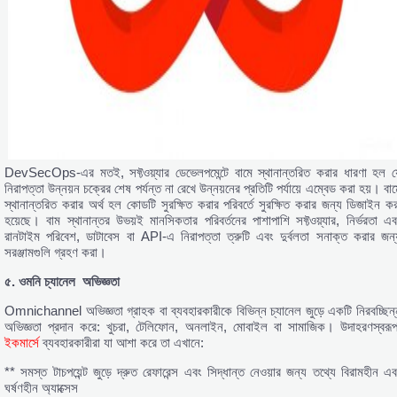
DevSecOps-এর মতই, সফ্টওয়্যার ডেভেলপমেন্টে বামে স্থানান্তরিত করার ধারণা হল য
নিরাপত্তা উন্নয়ন চক্রের শেষ পর্যন্ত না রেখে উন্নয়নের প্রতিটি পর্যায়ে এম্বেড করা হয়। বা
স্থানান্তরিত করার অর্থ হল কোডটি সুরক্ষিত করার পরিবর্তে সুরক্ষিত করার জন্য ডিজাইন কর
হয়েছে। বাম স্থানান্তর উভয়ই মানসিকতার পরিবর্তনের পাশাপাশি সফ্টওয়্যার, নির্ভরতা এব
রানটাইম পরিবেশ, ডাটাবেস বা API-এ নিরাপত্তা ত্রুটি এবং দুর্বলতা সনাক্ত করার জন্
সরঞ্জামগুলি গ্রহণ করা।
৫.
ওমনি
চ্যানেল
অভিজ্ঞতা
Omnichannel অভিজ্ঞতা গ্রাহক বা ব্যবহারকারীকে বিভিন্ন চ্যানেল জুড়ে একটি নিরবচ্ছিন্
অভিজ্ঞতা প্রদান করে: খুচরা, টেলিফোন, অনলাইন, মোবাইল বা সামাজিক। উদাহরণস্বরূপ
ইকমার্সে
ব্যবহারকারীরা যা আশা করে তা এখানে:
** সমস্ত টাচপয়েন্ট জুড়ে দ্রুত রেফারেন্স এবং সিদ্ধান্ত নেওয়ার জন্য তথ্যে বিরামহীন এব
ঘর্ষণহীন অ্যাক্সেস