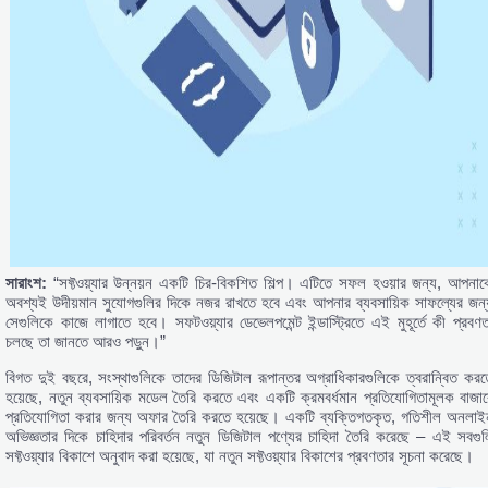
সারাংশ:
“সফ্টওয়্যার উন্নয়ন একটি চির-বিকশিত শিল্প। এটিতে সফল হওয়ার জন্য, আপনাক
অবশ্যই উদীয়মান সুযোগগুলির দিকে নজর রাখতে হবে এবং আপনার ব্যবসায়িক সাফল্যের জন্
সেগুলিকে কাজে লাগাতে হবে। সফটওয়্যার ডেভেলপমেন্ট ইন্ডাস্ট্রিতে এই মুহূর্তে কী প্রবণত
চলছে তা জানতে আরও পড়ুন।”
বিগত দুই বছরে, সংস্থাগুলিকে তাদের ডিজিটাল রূপান্তর অগ্রাধিকারগুলিকে ত্বরান্বিত করত
হয়েছে, নতুন ব্যবসায়িক মডেল তৈরি করতে এবং একটি ক্রমবর্ধমান প্রতিযোগিতামূলক বাজার
প্রতিযোগিতা করার জন্য অফার তৈরি করতে হয়েছে। একটি ব্যক্তিগতকৃত, গতিশীল অনলাই
অভিজ্ঞতার দিকে চাহিদার পরিবর্তন নতুন ডিজিটাল পণ্যের চাহিদা তৈরি করেছে – এই সবগুল
সফ্টওয়্যার বিকাশে অনুবাদ করা হয়েছে, যা নতুন সফ্টওয়্যার বিকাশের প্রবণতার সূচনা করেছে।