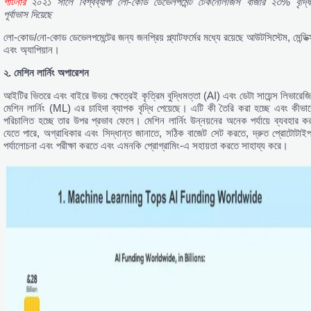
গার্টনার
২০২১
সালে
বিশ্বব্যাপী
লো-
কোড
ডেভেলপমেন্ট
টেকনোলজিস
বাজার
২৩%
বৃদ্ধ
পূর্বাভাস
দিয়েছে
লো-কোড/নো-কোড ডেভেলপমেন্টের জন্য জনপ্রিয় প্ল্যাটফর্মের মধ্যে রয়েছে আউটসিস্টেম, মেন্ডিক
এবং অ্যাপিয়ান।
২.
মেশিন
লার্নিং
অপারেশন
আইটির ভিতরে এবং বাইরে উভয় ক্ষেত্রেই কৃত্রিম বুদ্ধিমত্তা (AI) এবং ডেটা সায়েন্স লিভারেজি
মেশিন লার্নিং (ML) এর চাহিদা ব্যাপক বৃদ্ধি পেয়েছে। এটি কী তৈরি করা হচ্ছে এবং কীভাব
পরিচালিত হচ্ছে তার উপর প্রভাব ফেলে। মেশিন লার্নিং উন্নয়নের অনেক পর্যায়ে ব্যবহার কর
যেতে পারে, অগ্রাধিকার এবং সিদ্ধান্ত জানাতে, সঠিক বাজেট সেট করতে, দ্রুত প্রোটোটাইপ
পর্যালোচনা এবং পরীক্ষা করতে এবং এমনকি প্রোগ্রামিং-এ সহায়তা করতে সাহায্য করে।