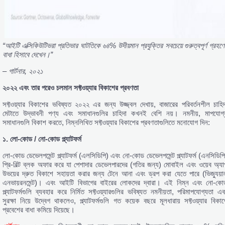
“
আইটি
এক্সিকিউটিভরা
প্রতিভার
ঘাটতিকে
৬৪%
উদীয়মান
প্রযুক্তির
সবচেয়ে
গুরুত্বপূর্ণ
গ্রহণে
বাধা
হিসাবে
দেখেন।”
–
গার্টনার,
২০২১
২০২২
এবং
তার
পরেও
চলমান
সফ্টওয়্যার
বিকাশের
প্রবণতা
সফ্টওয়্যার বিকাশের ভবিষ্যত ২০২২ এর জন্য উজ্জ্বল দেখায়, বাজারের পরিবর্তনশীল চাহিদ
মেটাতে উদ্ভাবনী পণ্য এবং সমাধানগুলির চাহিদা কখনই বেশি নয়। নমনীয়, মাপযোগ্
সমাধানগুলি বিকাশ করতে, নিম্নলিখিত সফ্টওয়্যার বিকাশের প্রবণতাগুলিতে মনোযোগ দিন:
১.
লো-
কোড /
নো-
কোড
প্ল্যাটফর্ম
লো-কোড ডেভেলপমেন্ট প্ল্যাটফর্ম (এলসিডিপি) এবং নো-কোড ডেভেলপমেন্ট প্ল্যাটফর্ম (এনসিডিপি
প্রি-বিল্ট ব্লক অফার করে যা পেশাদার ডেভেলপারদের (গতির জন্য) মোবাইল এবং ওয়েব অ্যা
উভয়ের দ্রুত বিকাশে সহায়তা করার জন্য টেনে আনা এবং ড্রপ করা যেতে পারে (ভিজ্যুয়া
এনভায়রনমেন্ট)। এবং আইটি বিভাগের বাইরের লোকদের দ্বারা। এই নিম্ন এবং নো-কো
প্ল্যাটফর্মগুলি ব্যবহার করে নির্মিত সফ্টওয়্যারগুলির ভবিষ্যত নমনীয়তা, পরিমাপযোগ্যতা এব
সুরক্ষা নিয়ে উদ্বেগ থাকলেও, প্ল্যাটফর্মগুলি গত কয়েক বছরে মূলধারায় সফ্টওয়্যার বিকাশ
প্রবেশের বাধা কমিয়ে দিয়েছে।