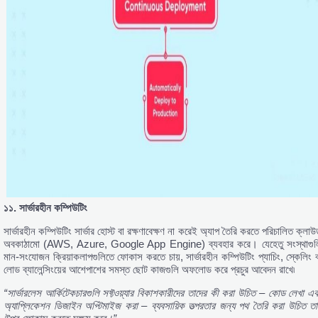
১১.
সার্ভারহীন
কম্পিউটিং
সার্ভারহীন কম্পিউটিং সার্ভার হোস্ট বা রক্ষণাবেক্ষণ না করেই অ্যাপ তৈরি করতে পরিচালিত ক্লা
অবকাঠামো (AWS, Azure, Google App Engine) ব্যবহার করে। যেহেতু সংস্থাগুল
মান-সংযোজন ক্রিয়াকলাপগুলিতে ফোকাস করতে চায়, সার্ভারহীন কম্পিউটিং প্যাচিং, স্কেলিং ব
লোড ব্যালেন্সিংয়ের আশেপাশের সমস্ত ছোট কাজগুলি অফলোড করে প্রচুর আবেদন রাখে৷
“
সার্ভারলেস
আর্কিটেকচারগুলি
সফ্টওয়্যার
বিকাশকারীদের
তাদের
কী
করা
উচিত –
কোড
লেখা
এব
অ্যাপ্লিকেশন
ডিজাইন
অপ্টিমাইজ
করা –
ব্যবসায়িক
তত্পরতার
জন্য
পথ
তৈরি
করা
উচিত
তা