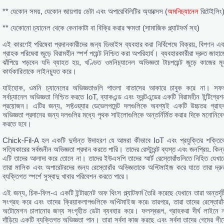
** যেকোন সময়, যেকোন জায়গায় ডেটা এবং অপারেবিলিটির অ্যাক্সেস (
অমনিচ্যানেল
রিটেইলিং
** যেকোনো চ্যানেল থেকে কেনাকাটা বা বিক্রি করার ক্ষমতা (সামাজিক প্ল্যাটফর্ম সহ)
এই কারণেই পরিষেবা প্রদানকারীদের জন্য ডিভাইস ব্যবহার করা নির্বিশেষে বিক্রয়, বিপণন এব
গ্রাহক পরিষেবা জুড়ে বিরামহীন স্পর্শ পয়েন্ট নিশ্চিত করা অপরিহার্য। ব্যবহারকারীরা দ্রুত জাহা
ঝাঁপিয়ে পড়বেন যদি ব্যাহত হয়, খণ্ডিত ওমনিচ্যানেল অভিজ্ঞতা টাচপয়েন্ট জুড়ে কাজের মূ
কার্যকারিতাকে লাইনচ্যুত করে।
যাইহোক, ওমনি চ্যানেলের অভিজ্ঞতাগুলি পাতলা বাতাসের আকারে চাবুক করে না। সফ
সর্বচ্যানেল অভিজ্ঞতা নিশ্চিত করতে IoT, ব্যাকএন্ড এবং ফ্রন্টএন্ডের একটি বিরামহীন ইন্টিগ্রে
প্রয়োজন। এটির জন্য, সফ্টওয়্যার ডেভেলপমেন্ট দলগুলিকে অবশ্যই একটি উচ্চতর গ্রাহ
অভিজ্ঞতা প্রদানের জন্য দলগুলির মধ্যে পৃথক সাইলোগুলিকে অন্তর্নির্মিত করার দিকে মনোনিবে
করতে হবে।
Chick-Fil-A হল একটি দুর্দান্ত উদাহরণ যে আমরা কীভাবে IoT এবং প্রযুক্তির শক্তিক
সত্যিকারের সর্বজনীন অভিজ্ঞতা প্রদান করতে পারি। তাদের রেস্টুরেন্ট ব্যস্ত এবং জনপ্রিয়. কিন্
এটি তাদের আলাদা করে তোলে না। তাদের ইউএসপি তাদের স্মার্ট রেস্তোরাঁগুলিতে নিহিত যেখান
তারা মালিক এবং অপারেটরদের জন্য রেস্তোরাঁর অভিজ্ঞতাকে অপ্টিমাইজ করে যাতে তারা দ্রু
ব্যক্তিগত স্পর্শে সুস্বাদু খাবার পরিবেশন করতে পারে।
এই জন্য, চিক-ফিল-এ একটি ইন্টারনেট অফ থিংস প্ল্যাটফর্ম তৈরি করেছে যেখানে তারা অন্তর্দৃষ্ট
সংগ্রহ করে এবং তাদের ক্রিয়াকলাপগুলিকে অপ্টিমাইজ করে৷ তারপরে, তারা তাদের রেস্তোরাঁয
অটোমেশন চালানোর জন্য সংগৃহীত ডেটা ব্যবহার করে। ফলস্বরূপ, গ্রাহকরা দীর্ঘ লাইনে ন
দাঁড়িয়ে একটি ব্যক্তিগত অভিজ্ঞতা পান। তারা সর্বদা কাজ করছে এবং সর্বদা তাদের গেমের শীর্ষ