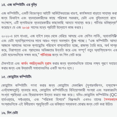
১৪.
এজ
কম্পিউটিং
এর
বৃদ্ধি
এজ কম্পিউটিং, একটি বিতরণকৃত আইটি আর্কিটেকচারের ধারণা, কার্যক্ষমতা বাড়াতে সাহায্য করা
জন্য ডিভাইস এবং ব্যবহারকারীদের কাছে পরিষেবা সরবরাহ, ডেটা এবং বুদ্ধিমত্তা রাখে
সংক্ষেপে, এটি ক্লাউডকে ব্যবহারকারীর কাছাকাছি আনতে সাহায্য করে। গার্টনার ভবিষ্যদ্বাণ
করেছেন যে এজ
২০২৫
সালের মধ্যে প্রতিটি উদ্যোগে কাজ করবে।
২০২২-এ চলে যাওয়া, এজ হাইপ চক্র থেকে বেরিয়ে আসছে এবং মেশিন লার্নিং, অ্যানালিটিক্
এবং ডেটা অ্যাগ্রিগেশনের সাথে আরও শক্ত অবস্থান খুঁজে পাচ্ছে। “এজ কম্পিউটিং আসল
আজকে আমাদের অনেক ক্লায়েন্টের পরিবেশে বাস্তবায়িত হচ্ছে, রাজস্ব তৈরি করে, অর্থ সাশ্রয
করে, নিরাপত্তা এবং গ্রাহকের অভিজ্ঞতার উন্নতি করে এবং সম্পূর্ণ নতুন অ্যাপ্লিকেশন এব
ডেটা মডেলগুলিকে সক্ষম করে,”
গার্টনারের
জন্য বব গিল নোট করে৷
টেকসইতা এবং
কার্বন পদচিহ্নগুলি হ্রাস
করার জন্য ব্যবসাগুলিকে তাদের লক্ষ্য পূরণে সহায়ত
করার জন্য এজ উদ্ভাবনী সমাধানগুলির একটি অংশও হবে।
১৫.
কোয়ান্টাম
কম্পিউটিং
কোয়ান্টাম কম্পিউটিং গণনা করার জন্য কোয়ান্টাম মেকানিক্স (সুপারপজিশন, হস্তক্ষেপ
এনট্যাঙ্গলমেন্ট) ব্যবহার করে, কোয়ান্টাম কম্পিউটিংয়ে বিনিয়োগকারী সংস্থা এবং সরকারগুলি
সংখ্যা প্রক্রিয়া এবং ক্রিয়াকলাপ উন্নত করতে শুরু করে। যদিও কোয়ান্টাম কম্পিউটার (QC
হার্ডওয়্যার, সফ্টওয়্যার, এবং “পরিষেবা হিসাবে” বিকল্পগুলি এখনও তাদের
শৈশবকাল
সংস্থাগুলিকে এই উদীয়মান প্রযুক্তিটি এর ভবিষ্যত সম্ভাবনা বোঝার জন্য নোট করা উচিত৷
১৬.
বিগ
ডেটা