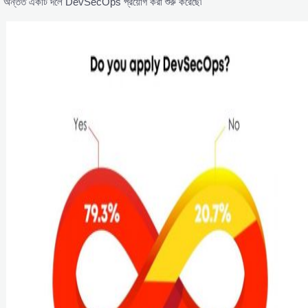
অন্তত একটি দলে DevSecOps প্রয়োগ করা শুরু করেছে৷