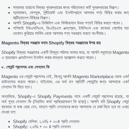
সম্ভাব্য হারানো বিক্রয় পুনরুদ্ধারের জন্য পরিত্যক্ত কার্ট পুনরুদ্ধারের বিকল্প।
অ্যামাজন, ফেসবুক, পিন্টারেস্ট এবং ইনস্টাগ্রামে আপনার পণ্য বিক্রি করার জন্
মাল্টিচ্যানেল বিক্রির বিকল্প।
আপনি Shopify-এ ডিজিটাল এবং ফিজিক্যাল উভয় পণ্যই বিক্রি করতে পারেন।
শপিফাই ইউএসপিএস, ডিএইচএল এক্সপ্রেস, ইউপিএস এবং কানাডা পোস্টের সাথ
যেকোন কুরিয়ার সার্ভিস থেকে আপনার পণ্য সরবরাহ করতে অংশীদার।
Magento
বিক্রয়
সরঞ্জাম
বনাম Shopify
বিক্রয়
সরঞ্জামের
উপর
রায়
Shopify বিক্রয় সরঞ্জামের একটি বিস্তৃত পরিসর অফার করে, যা আপনি শুধুমাত্র Magento
এ ব্যয়বহুল এক্সটেনশন ইনস্টল করার মাধ্যমে অ্যাক্সেস করতে পারেন।
৮.
পেমেন্ট
প্রসেসর
এবং
লেনদেন
ফি
Magento এর পেমেন্ট প্রসেসর নেই, কিন্তু আপনি Magento Marketplace থেকে একট
ডাউনলোড করতে পারেন। যাইহোক, এর অর্থ হল প্রতিটি পেমেন্টের জন্য আপনাকে একট
লেনদেন ফি দিতে হবে।
অন্যদিকে, Shopify-এ Shopify Payments নামে একটি পেমেন্ট প্রসেসর রয়েছে, যা
অর্থ শূন্য লেনদেন ফি (নিয়মিত কার্ড প্রক্রিয়াকরণ ফি ছাড়া)। আপনি যদি Shopify পেমেন্
ব্যবহার না করা বেছে নেন, তাহলে প্রতি লেনদেনের জন্য আপনাকে যে চার্জ দিতে হবে তা এখান
দেওয়া হল:
Shopify বেসিক: ২.৯% + ৩০¢ প্রতি লেনদেন
Shopify: ২.৬% + ৩০ ¢ প্রতি লেনদেন