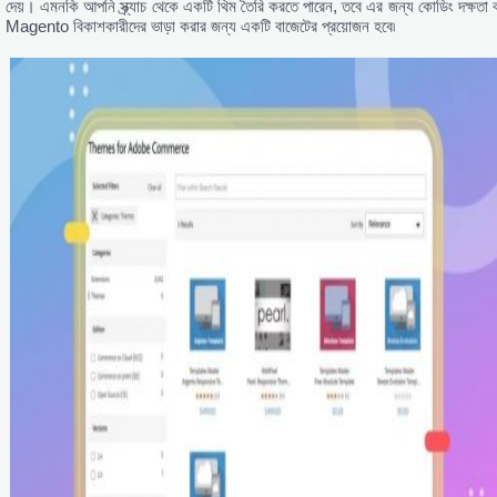
দেয়। এমনকি আপনি স্ক্র্যাচ থেকে একটি থিম তৈরি করতে পারেন, তবে এর জন্য কোডিং দক্ষতা ব
Magento বিকাশকারীদের ভাড়া করার জন্য একটি বাজেটের প্রয়োজন হবে৷