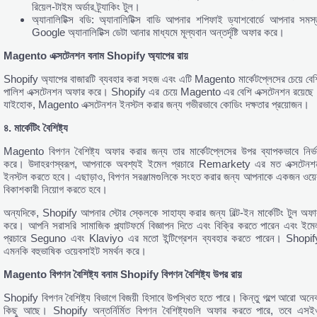
রিয়েল-টাইম অর্ডার ট্র্যাকিং টুল।
অ্যানালিটিক্স বডি: অ্যানালিটিক্স বাডি আপনার শপিফাই ড্যাশবোর্ডে আপনার সমস্
Google অ্যানালিটিক্স ডেটা আনার মাধ্যমে মূল্যবান অন্তর্দৃষ্টি অফার করে।
Magento
এক্সটেনশন
বনাম Shopify
অ্যাপের
রায়
Shopify অ্যাপের বাজারটি ব্যবহার করা সহজ এবং এটি Magento মার্কেটপ্লেসের চেয়ে বেশ
পালিশ এক্সটেনশন অফার করে। Shopify এর চেয়ে Magento এর বেশি এক্সটেনশন রয়েছে
যাইহোক, Magento এক্সটেনশন ইনস্টল করার জন্য গভীরভাবে কোডিং দক্ষতার প্রয়োজন।
৪.
মার্কেটিং
বৈশিষ্ট্য
Magento বিপণন বৈশিষ্ট্য অফার করার জন্য তার মার্কেটপ্লেসের উপর ব্যাপকভাবে নির্ভ
করে। উদাহরণস্বরূপ, আপনাকে অবশ্যই ইমেল প্রচারে Remarkety এর মত এক্সটেনশ
ইনস্টল করতে হবে। এছাড়াও, বিপণন সরঞ্জামগুলিকে সংহত করার জন্য আপনাকে একজন ওয়ে
বিকাশকারী নিয়োগ করতে হবে।
অন্যদিকে, Shopify আপনার স্টোর স্কেলকে সাহায্য করার জন্য বিল্ট-ইন মার্কেটিং টুল অফা
করে। আপনি সরাসরি সামাজিক প্ল্যাটফর্মে বিজ্ঞাপন দিতে এবং বিক্রি করতে পারেন এবং ইমে
প্রচারে Seguno এবং Klaviyo এর মতো ইন্টিগ্রেশন ব্যবহার করতে পারেন। Shopif
এমনকি বহুভাষিক ওয়েবসাইট সমর্থন করে।
Magento
বিপণন
বৈশিষ্ট্য
বনাম Shopify
বিপণন
বৈশিষ্ট্য
উপর
রায়
Shopify বিপণন বৈশিষ্ট্য বিভাগে বিজয়ী হিসাবে উপস্থিত হতে পারে। কিন্তু গল্পে আরো অনে
কিছু আছে। Shopify অন্তর্নির্মিত বিপণন বৈশিষ্ট্যগুলি অফার করতে পারে, তবে এসই