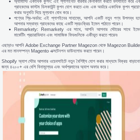
অ্যামাস্টি একাধিক কুপন: এই প্লাগইনটি বারবার কেনাকাটা করতে উৎসাহিত করে এব
গ্রাহকদের কাস্টম ডিসকাউন্ট কুপন যোগ করতে এবং এক অর্ডারে একাধিক কুপন প্রয়ো
করার অনুমতি দিয়ে মূল্যবান বোধ করে।
পণ্যের প্রি-অর্ডার: এই প্লাগইনের সাহায্যে, আপনি একটি নতুন পণ্য উপলব্ধ হল
আপনার সম্ভাব্য গ্রাহকদের কাছে একটি স্বয়ংক্রিয় ইমেল পাঠাতে পারেন।
Remarkety: Remarkety এর সাথে, আপনি আপনার স্টোরের সাথে ইমে
মার্কেটিং প্রচারাভিযান এবং সামাজিক ফিডগুলিকে একীভূত করতে পারেন৷
এছাড়াও আপনি Adobe Exchange Partner Magezon থেকে Magezon Builde
এর মত মানসম্পন্ন Magento এক্সটেনশন ডাউনলোড করতে পারেন।
Shopify অ্যাপ স্টোর আপনার ওয়েবসাইটে নতুন বৈশিষ্ট্য যোগ করার মাধ্যমে বিক্রয় বাড়ানো
জন্য ৪২০০+ এর বেশি বিনামূল্যের এবং অর্থপ্রদানের অ্যাপ অফার করে।