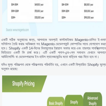
একটি সঠিক অনুমানের জন্য, আপনাকে অবশ্যই কাস্টমাইজড Magento-চালিত ই-কমার্
সলিউশন তৈরি করার অভিজ্ঞতা সহ Magento ডেভেলপমেন্ট কোম্পানির সাথে যোগাযোগ করত
হবে। Shopify একটি 14-দিনের বিনামূল্যের ট্রায়াল অফার করে এবং তারপরে সাবস্ক্রিপশনে
ভিত্তিতে একটি ফি চার্জ করে। এটি একটি প্লাগ-এন্ড-প্লে সমাধান যেখানে আপনাক
আউটসোর্সিং বা ডেভেলপারদের ইন-হাউস ম্যানেজমেন্টের মতো বাহ্যিক খরচ দিতে হবে না।
যদিও মূল্য পরিকল্পনা থেকে পরিকল্পনায় পরিবর্তিত হয়, এখানে একটি বিস্তারিত Shopify মূল্যে
অনুমান রয়েছে: