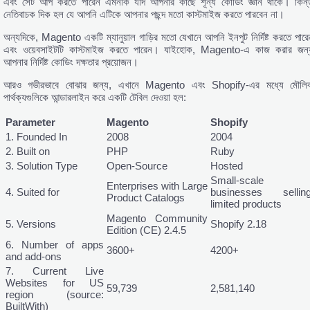
এবং সেট আপ করতে পারেন এমনকি যদি আপনার কাছে শূন্য কোডিং জ্ঞান থাকে। কিন্ত
নেতিবাচক দিক হল যে আপনি এটিকে আপনার পছন্দ মতো কাস্টমাইজ করতে পারবেন না।
অন্যদিকে, Magento একটি ম্যানুয়াল গাড়ির মতো যেখানে আপনি ইনপুট নির্দিষ্ট করতে পারে
এবং ওয়েবসাইটটি কাস্টমাইজ করতে পারেন। যাইহোক, Magento-এ কাজ করার জন্
আপনার নির্দিষ্ট কোডিং দক্ষতার প্রয়োজন।
আরও গভীরভাবে বোঝার জন্য, এখানে Magento এবং Shopify-এর মধ্যে মৌলি
পার্থক্যগুলিকে আন্ডারলাইন করে একটি টেবিল দেওয়া হল:
Parameter
Magento
Shopify
1. Founded In
2008
2004
2. Built on
PHP
Ruby
3. Solution Type
Open-Source
Hosted
Small-scale
Enterprises with Large
4. Suited for
businesses sellin
Product Catalogs
limited products
Magento Community
5. Versions
Shopify 2.18
Edition (CE) 2.4.5
6. Number of apps
3600+
4200+
and add-ons
7. Current Live
Websites for US
59,739
2,581,140
region (source:
BuiltWith)