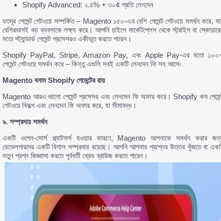
Shopify Advanced: ২.৪% + ৩০¢ প্রতি লেনদেন
যতদূর পেমেন্ট গেটওয়ে সম্পর্কিত – Magento ১৫০-এর বেশি পেমেন্ট গেটওয়ে সমর্থন করে, যা
বেশিরভাগই বড় ব্যবসাকে লক্ষ্য করে। আপনি চাইলে মার্কেটপ্লেস থেকে স্ট্রাইপ বা স্কোয়ারে
মতো স্ট্যান্ডার্ড পেমেন্ট প্রসেসরও একীভূত করতে পারেন।
Shopify PayPal, Stripe, Amazon Pay, এবং Apple Pay-এর মতো ১০০
পেমেন্ট গেটওয়ে সমর্থন করে – কিন্তু এগুলি সবই একটি লেনদেন ফি সহ আসে৷
Magento
বনাম Shopify
পেমেন্টের
রায়
Magento আরও ভালো পেমেন্ট প্রসেসর এবং লেনদেন ফি অফার করে। Shopify কম পেমেন্
গেটওয়ে বিকল্প এবং লেনদেন ফি অফার করে, যা সীমাবদ্ধ।
৯.
সম্প্রদায়
সমর্থন
একটি ওপেন-সোর্স প্ল্যাটফর্ম হওয়ার কারণে, Magento আপনাকে সমর্থন করার জন্
ডেভেলপারদের একটি বিশাল সম্প্রদায় রয়েছে। আপনি আপনার প্রশ্নের উত্তর খুঁজতে বা একট
নতুন প্রশ্ন জিজ্ঞাসা করতে পূর্ববর্তী থ্রেড ব্রাউজ করতে পারেন।