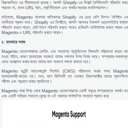
বিকল্পগুলিতে এর সীমাবদ্ধতা রয়েছে। আপনি Shopify-এর ডিফল্ট বৈশিষ্ট্যগুলি পরিবর্তন করত
পারবেন না, যেমন URL গঠন, শ্রেণিবিন্যাস এবং সার্ভার-স্তরের কনফিগারেশন।
যাইহোক, Magento ব্যবসার মালিকদের Shopify এর চেয়ে বেশি বিপণন বৈশিষ্ট্য এব
নমনীয়তা প্রদান করে। Shopify এর বিপরীতে, আপনি আপনার ইকমার্স ওয়েবসাইটের কাঠাম
পরিবর্তন করতে পারেন, মেটা ট্যাগ পরিবর্তন করতে পারেন, ছবিগুলি অপ্টিমাইজ করতে পারেন এব
Magento-এ URL পরিবর্তন করতে পারেন।
৫.
ব্যবহারে
সহজ
Magento ডেভেলপারদের কোডিং এবং অন্যান্য প্রযুক্তিগত দিকগুলি পরিচালনা করতে ভা
হওয়া উচিত, কারণ ব্যবহারের সহজতা তাদের দক্ষতার উপর নির্ভর করে। সম্প্রদায়-অবদানকৃ
কোড অ্যাক্সেস করার জন্য তাদের ভাল গবেষণা দক্ষতা থাকতে হবে।
Magento কন্টেন্ট ম্যানেজমেন্ট সিস্টেম (CMS) পরিচালনা করার সময় Magent
ব্যবহারকারী-বান্ধব নয়। তবে, ভাল জিনিসটি হল একজন বিকাশকারীর তাদের সৃজনশীলত
পরীক্ষা এবং প্রয়োগ করার স্বাধীনতা।
Magento সারা বিশ্ব থেকে Magento ডেভেলপারদের একটি সমৃদ্ধ সম্প্রদায়কে সমর্থন কর
এবং একটি সক্রিয় সহায়তা কেন্দ্র যা এই আকারে সার্বক্ষণিক সহায়তা প্রদান করে