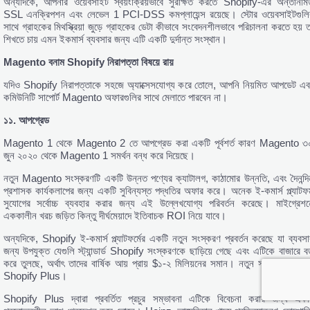
অন্যদিকে, আপনার ওয়েবসাইট স্বয়ংক্রিয়ভাবে সুরক্ষিত করতে Shopify-এর অন্তর্নির্মি
SSL এনক্রিপশন এবং লেভেল 1 PCI-DSS কমপ্লায়েন্স রয়েছে। স্টোর ওয়েবসাইটগুলি
সাথে গ্রাহকের মিথস্ক্রিয়া জুড়ে গ্রাহকের ডেটা কীভাবে সংবেদনশীলভাবে পরিচালনা করতে হয় ত
শিখতে চায় এমন ইকমার্স ব্যবসার জন্য এটি একটি দুর্দান্ত সংস্থান।
Magento
বনাম Shopify
নিরাপত্তা
বিষয়ে
রায়
যদিও Shopify নিরাপত্তাকে সহজে অ্যাক্সেসযোগ্য করে তোলে, আপনি নিয়মিত আপডেট এব
কমিউনিটি সাপোর্ট Magento অফারগুলির সাথে মেলাতে পারবেন না।
১১.
আপগ্রেড
Magento 1 থেকে Magento 2 তে আপগ্রেড করা একটি পূর্বশর্ত কারণ Magento ৩
জুন ২০২০ থেকে Magento 1 সমর্থন বন্ধ করে দিয়েছে।
নতুন Magento সংস্করণটি একটি উন্নত পণ্যের ক্যাটালগ, কাঠামোর উন্নতি, এবং দৈনন্দি
প্রশাসক কার্যকলাপের জন্য একটি সুবিন্যস্ত পদ্ধতির অফার করে। অনেক ই-কমার্স প্ল্যাটফর্
সুযোগের সর্বোচ্চ ব্যবহার করার জন্য এই উল্লেখযোগ্য পরিবর্তন করেছে। মাইগ্রেশন
এককালীন খরচ জড়িত কিন্তু দীর্ঘমেয়াদে ইতিবাচক ROI নিয়ে যাবে।
অন্যদিকে, Shopify ই-কমার্স প্ল্যাটফর্মের একটি নতুন সংস্করণ প্রবর্তন করেছে যা ব্যবসা
জন্য উপযুক্ত যেগুলি স্ট্যান্ডার্ড Shopify সংস্করণকে ছাড়িয়ে গেছে এবং এটিকে বাজারে বড
করে তুলছে, অর্থাৎ তাদের বার্ষিক আয় প্রায় $১-২ মিলিয়নের সমান। নতুন সংস্করণটির না
Shopify Plus।
Shopify Plus দ্বারা প্রবর্তিত প্রচুর সম্ভাবনা এটিকে বিবেচনা করার জন্য একট