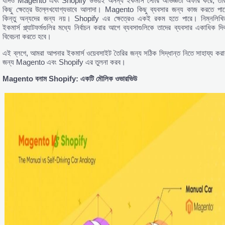
যদিও Magento এবং Shopify উভয়ই অনন্য ইকমার্স স্টোর অভিজ্ঞতা অফার করে, তার
কিছু ক্ষেত্রে উল্লেখযোগ্যভাবে আলাদা। Magento কিছু ব্যবসার জন্য কাজ করতে পার
কিন্তু অন্যদের জন্য নয়। Shopify এর ক্ষেত্রেও একই রকম হতে পারে। নিম্নলিখি
ইকমার্স প্ল্যাটফর্মগুলির মধ্যে নির্বাচন করার আগে ব্যবসাগুলিকে তাদের ব্যবসার একাধিক দি
বিবেচনা করতে হবে।
এই ব্লগে, আমরা আপনার ইকমার্স ওয়েবসাইট তৈরির জন্য সঠিক সিদ্ধান্ত নিতে সাহায্য করা
জন্য Magento এবং Shopify এর তুলনা করব।
Magento
বনাম Shopify:
একটি
মৌলিক
ওভারভিউ