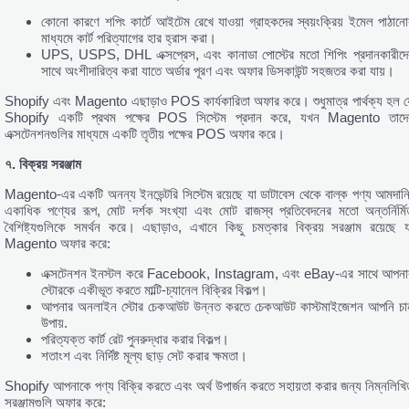
কোনো কারণে শপিং কার্টে আইটেম রেখে যাওয়া গ্রাহকদের স্বয়ংক্রিয় ইমেল পাঠানো
মাধ্যমে কার্ট পরিত্যাগের হার হ্রাস করা।
UPS, USPS, DHL এক্সপ্রেস, এবং কানাডা পোস্টের মতো শিপিং প্রদানকারীদে
সাথে অংশীদারিত্ব করা যাতে অর্ডার পূরণ এবং অফার ডিসকাউন্ট সহজতর করা যায়।
Shopify এবং Magento এছাড়াও POS কার্যকারিতা অফার করে। শুধুমাত্র পার্থক্য হল য
Shopify একটি প্রথম পক্ষের POS সিস্টেম প্রদান করে, যখন Magento তাদে
এক্সটেনশনগুলির মাধ্যমে একটি তৃতীয় পক্ষের POS অফার করে।
৭.
বিক্রয়
সরঞ্জাম
Magento-এর একটি অনন্য ইনভেন্টরি সিস্টেম রয়েছে যা ডাটাবেস থেকে বাল্ক পণ্য আমদানি
একাধিক পণ্যের রূপ, মোট দর্শক সংখ্যা এবং মোট রাজস্ব প্রতিবেদনের মতো অন্তর্নির্মি
বৈশিষ্ট্যগুলিকে সমর্থন করে। এছাড়াও, এখানে কিছু চমত্কার বিক্রয় সরঞ্জাম রয়েছে য
Magento অফার করে:
এক্সটেনশন ইনস্টল করে Facebook, Instagram, এবং eBay-এর সাথে আপনা
স্টোরকে একীভূত করতে মাল্টি-চ্যানেল বিক্রির বিকল্প।
আপনার অনলাইন স্টোর চেকআউট উন্নত করতে চেকআউট কাস্টমাইজেশন আপনি চা
উপায়.
পরিত্যক্ত কার্ট রেট পুনরুদ্ধার করার বিকল্প।
শতাংশ এবং নির্দিষ্ট মূল্য ছাড় সেট করার ক্ষমতা।
Shopify আপনাকে পণ্য বিক্রি করতে এবং অর্থ উপার্জন করতে সহায়তা করার জন্য নিম্নলিখি
সরঞ্জামগুলি অফার করে: