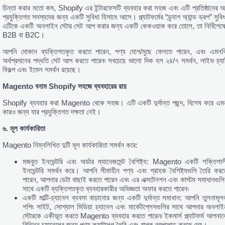
চিন্তা করার মতো কম, Shopify এর ইন্টারফেসটি ব্যবহার করা সহজ এবং এটি প্রতিষ্ঠানের অ
প্রযুক্তিগত সদস্যদের জন্য একটি সুবিধা হিসাবে আসে। প্ল্যাটফর্মের “ড্র্যাগ অ্যান্ড ড্রপ” সুবি
এটিকে একটি অনলাইন স্টোর সেট আপ করার জন্য একটি কেকওয়াক করে তোলে, তা নির্বিশেষে
B2B বা B2C।
আপনি দোকান ব্যক্তিগতকৃত করতে পারেন, পণ্য যোগ/মুছে ফেলতে পারেন, এবং এমনক
অর্থপ্রদানের পদ্ধতি সেট আপ করতে পারেন৷ সবচেয়ে ভালো দিক হল ২৪/৭ সমর্থন, লাইভ চ্যা
বিকল্প এবং ইমেল সমর্থন রয়েছে।
Magento
বনাম Shopify
সহজে
ব্যবহারের
রায়
Shopify ব্যবহার করা Magento থেকে সহজ। এটি একটি দুর্দান্ত পছন্দ, বিশেষ করে এম
কারও জন্য যার প্রযুক্তিগত দক্ষতা নেই।
৬.
মূল
কার্যকারিতা
Magento নিম্নলিখিত দুটি মূল কার্যকারিতা সমর্থন করে:
মজবুত ইনভেন্টরি এবং অর্ডার ম্যানেজমেন্ট বৈশিষ্ট্য: Magento একটি শক্তিশাল
ইনভেন্টরি সমর্থন করে। আপনি সীমাহীন পণ্য এবং গ্রাহক বৈশিষ্ট্যগুলি তৈরি করত
পারেন, আপনার ডেটা বাছাই করতে পারেন এবং এর এক্সটেনশন এবং কাস্টম সমাধানগুলি
সাথে একটি ব্যক্তিগতকৃত ব্যবহারকারীর অভিজ্ঞতা অফার করতে পারেন৷
একটি মাল্টি-চ্যানেল ব্যবসা বাড়ানোর জন্য একটি দুর্দান্ত সমাধান: আপনি তুলনামূল
শপিং সাইট, সোশ্যাল মিডিয়া চ্যানেল এবং মার্কেটপ্লেসগুলির সাথে আপনার অনলাই
স্টোরকে একীভূত করতে Magento ব্যবহার করতে পারেন৷ ইকমার্স প্ল্যাটফর্ম আপনাক
বিভিন্ন চ্যানেলের জন্য পণ্য ক্যাটালগ তৈরি এবং বাল্ক আপলোড করতে দেয়।