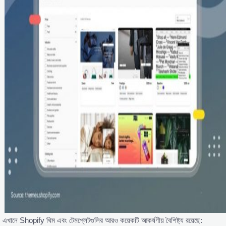
এখানে Shopify থিম এবং টেমপ্লেটগুলির আরও কয়েকটি আকর্ষণীয় বৈশিষ্ট্য রয়েছে: