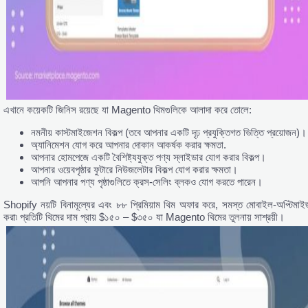
এখানে কয়েকটি জিনিস রয়েছে যা Magento থিমগুলিকে আলাদা করে তোলে:
নমনীয় কাস্টমাইজেশন বিকল্প (তবে আপনার একটি দৃঢ় প্রযুক্তিগত ভিত্তি প্রয়োজন)।
অ্যানিমেশন যোগ করে আপনার দোকান আকর্ষক করার ক্ষমতা.
আপনার হোমপেজে একটি বৈশিষ্ট্যযুক্ত পণ্য স্লাইডার যোগ করার বিকল্প।
আপনার ওয়েবপৃষ্ঠার ফুটারে নিউজলেটার বিকল্প যোগ করার ক্ষমতা।
আপনি আপনার পণ্য পৃষ্ঠাগুলিতে ক্রস-সেলিং ব্লকও যোগ করতে পারেন।
Shopify নয়টি বিনামূল্যের এবং ৮৮ প্রিমিয়াম থিম অফার করে, সমস্ত মোবাইল-অপ্টিমাই
করা৷ প্রতিটি থিমের দাম প্রায় $১৫০ – $৩৫০ যা Magento থিমের তুলনায় সাশ্রয়ী।