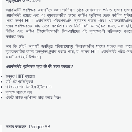
অ্যান্ড্রয়েড
রেটিং:
৪.৩/৫
ওয়ার্কআউট প্রশিক্ষক অ্যাপটিতে ওজন প্রশিক্ষণ থেকে যোগব্যায়াম পর্যন্ত হাজার হাজার
ওয়ার্কআউট রয়েছে এবং এর ব্যবহারকারীরা তাদের কার্ডিও প্রশিক্ষণ থেকে সর্বাধিক সুবিধা
পেতে সম্পূর্ণ HIIT ওয়ার্কআউট পরিকল্পনাগুলি অ্যাক্সেস করতে পারে। ওয়ার্কআউটগুলির
মধ্যে প্রশিক্ষকদের কাছ থেকে সতর্কতার সাথে নির্দেশাবলী অন্তর্ভুক্ত রয়েছে এবং ছবি,
ভিডিও এবং অডিও টিউটোরিয়ালগুলি জিম-গামীদের এই ব্যায়ামগুলি সঠিকভাবে করতে
সহায়তা করে৷
আর কি চাই? অ্যাপটি জনপ্রিয় পরিধানযোগ্য ডিভাইসগুলির সাথেও সংহত করে যাতে
ব্যবহারকারীরা তাদের হৃদস্পন্দন ট্র্যাক করতে পারে, যা অনেক HIIT ওয়ার্কআউট পরিকল্পনার
একটি অপরিহার্য উপাদান।
ওয়ার্কআউট
প্রশিক্ষক
অ্যাপটি
কী
সফল
করেছে?
উন্নত HIIT ব্যায়াম
হার্ট-রেট প্রতিক্রিয়া
পরিধানযোগ্য ডিভাইস ইন্টিগ্রেশন
ব্যায়াম সারাংশ লগ
একটি লাইভ প্রশিক্ষক ভাড়া করার বিকল্প
অফার
করেছেন:
Perigee AB