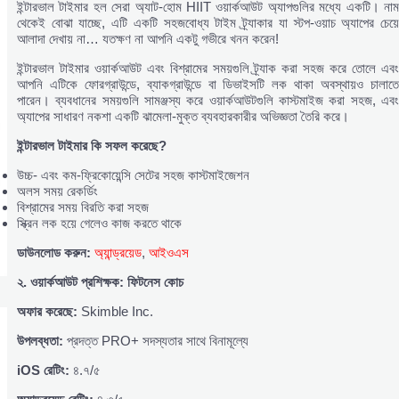
ইন্টারভাল টাইমার হল সেরা অ্যাট-হোম HIIT ওয়ার্কআউট অ্যাপগুলির মধ্যে একটি। নাম
থেকেই বোঝা যাচ্ছে, এটি একটি সহজবোধ্য টাইম ট্র্যাকার যা স্টপ-ওয়াচ অ্যাপের চেয়ে
আলাদা দেখায় না… যতক্ষণ না আপনি একটু গভীরে খনন করেন!
ইন্টারভাল টাইমার ওয়ার্কআউট এবং বিশ্রামের সময়গুলি ট্র্যাক করা সহজ করে তোলে এবং
আপনি এটিকে ফোরগ্রাউন্ডে, ব্যাকগ্রাউন্ডে বা ডিভাইসটি লক থাকা অবস্থায়ও চালাতে
পারেন। ব্যবধানের সময়গুলি সামঞ্জস্য করে ওয়ার্কআউটগুলি কাস্টমাইজ করা সহজ, এবং
অ্যাপের সাধারণ নকশা একটি ঝামেলা-মুক্ত ব্যবহারকারীর অভিজ্ঞতা তৈরি করে।
ইন্টারভাল
টাইমার
কি
সফল
করেছে?
উচ্চ- এবং কম-ফ্রিকোয়েন্সি সেটের সহজ কাস্টমাইজেশন
অলস সময় রেকর্ডিং
বিশ্রামের সময় বিরতি করা সহজ
স্ক্রিন লক হয়ে গেলেও কাজ করতে থাকে
ডাউনলোড
করুন:
অ্যান্ড্রয়েড
,
আইওএস
২.
ওয়ার্কআউট
প্রশিক্ষক:
ফিটনেস
কোচ
অফার
করেছে:
Skimble Inc.
উপলব্ধতা:
প্রদত্ত PRO+ সদস্যতার সাথে বিনামূল্যে
iOS
রেটিং:
৪.৭/৫