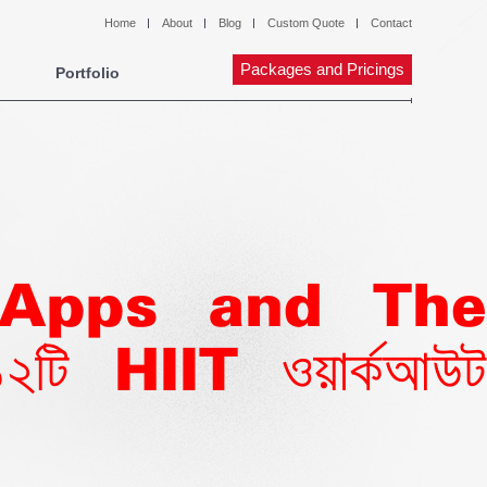
Home
About
Blog
Custom Quote
Contact
Packages and Pricings
Portfolio
 Apps and The
ি HIIT ওয়ার্কআউট