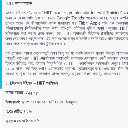
HIIT
অ্যাপ
মার্কেট
আপনি যদি গত পাঁচ বছরে “HIIT” এবং “High-Intensity Interval Training” এর
জন্য অনুসন্ধানগুলি মূল্যায়ন করতে Google Trends অন্বেষণ করেন, তাহলে আপনি
দেখতে পাবেন এই কীওয়ার্ডগুলি কতটা মনোযোগ পায়৷ Fitbit, Apple ঘড়ি এবং অন্যান্য
পরিধানযোগ্য জিনিসগুলির সাথে আসা হার্ট-রেট মনিটরের বৃদ্ধির জন্য ধন্যবাদ, HIIT
সঠিকভাবে করা আগের চেয়ে সহজ, এবং HIIT অ্যাপগুলি ফিটনেস উত্সাহীদের সাফল্যের
জন্য সেট করে। প্রকৃতপক্ষে, এই অ্যাপগুলির মধ্যে কয়েকটি এমনকি আরও ভাল অভিজ্ঞতার
জন্য পরিধানযোগ্যগুলির সাথে ইন্টারফেস করে৷
যদি মোবাইল অ্যাপ ডেভেলপমেন্ট এমন কিছু হয় যা একটি ব্যবসার সুযোগ হিসেবে আপনাকে
আগ্রহী করে এবং HIIT ওয়ার্কআউট অ্যাপগুলি আপনাকে ফোকাসের একটি সম্ভাব্য ক্ষেত্র
হিসেবে চিহ্নিত করে, তাহলে নিম্নলিখিত ১২ HIIT ওয়ার্কআউট অ্যাপগুলি দেখুন। তারা
২০২৩ সালে সেরা কিছু HIIT ওয়ার্কআউট অ্যাপের প্রতিনিধিত্ব করে, এবং তারা ঠিক কী
করেছে তা খুঁজে বের করা আপনাকে তাদের সাফল্য অনুকরণ করতে সাহায্য করতে পারে।
১.
ইন্টারভাল
টাইমার – HIIT
প্রশিক্ষণ
অফার
করেছে:
Appxy
উপলব্ধতা:
অ্যাপ-মধ্যস্থ কেনাকাটার সাথে বিনামূল্যে
iOS
রেটিং:
৪.৫/৫
অ্যান্ড্রয়েড
রেটিং:
৪.৫/৫