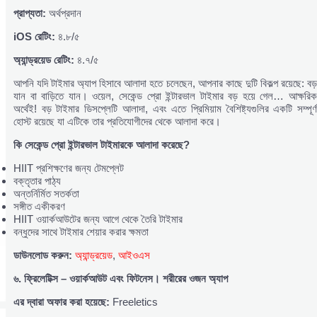
প্রাপ্যতা:
অর্থপ্রদান
iOS
রেটিং:
৪.৮/৫
অ্যান্ড্রয়েড
রেটিং:
৪.৭/৫
আপনি যদি টাইমার অ্যাপ হিসাবে আলাদা হতে চলেছেন, আপনার কাছে দুটি বিকল্প রয়েছে: বড়
যান বা বাড়িতে যান। ওয়েল, সেকেন্ড প্রো ইন্টারভাল টাইমার বড় হয়ে গেল… আক্ষরিক
অর্থেই! বড় টাইমার ডিসপ্লেটি আলাদা, এবং এতে প্রিমিয়াম বৈশিষ্ট্যগুলির একটি সম্পূর্ণ
হোস্ট রয়েছে যা এটিকে তার প্রতিযোগীদের থেকে আলাদা করে।
কি
সেকেন্ড
প্রো
ইন্টারভাল
টাইমারকে
আলাদা
করেছে?
HIIT প্রশিক্ষণের জন্য টেমপ্লেট
বক্তৃতার পাঠ্য
অন্তর্নির্মিত সতর্কতা
সঙ্গীত একীকরণ
HIIT ওয়ার্কআউটের জন্য আগে থেকে তৈরি টাইমার
বন্ধুদের সাথে টাইমার শেয়ার করার ক্ষমতা
ডাউনলোড
করুন:
অ্যান্ড্রয়েড
,
আইওএস
৬.
ফ্রিলেটিক্স –
ওয়ার্কআউট
এবং
ফিটনেস।
শরীরের
ওজন
অ্যাপ
এর
দ্বারা
অফার
করা
হয়েছে:
Freeletics