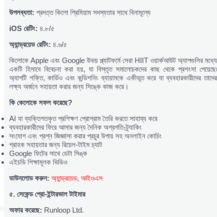
উপলব্ধতা:
প্রদত্ত কিলো প্রিমিয়াম সদস্যতার সাথে বিনামূল্যে
iOS
রেটিং:
৪.৮/৫
অ্যান্ড্রয়েড
রেটিং:
৪.৬/৫
কিলোকে Apple এবং Google উভয় প্ল্যাটফর্মে সেরা HIIT ওয়ার্কআউট অ্যাপগুলির মধ্যে
একটি হিসাবে বিবেচনা করা হয়, যা বিস্তৃত সমালোচকদের কাছ থেকে প্রশংসা পেয়েছে৷
অ্যাপটি শক্তি, কার্ডিও এবং কন্ডিশনিং ব্যায়ামকে একীভূত করে যা ব্যবহারকারীদের তাদের
লক্ষ্য অর্জনে সহায়তা করার জন্য সিঙ্কে কাজ করে।
কি
কেলোকে
সফল
করেছে?
AI যা ব্যক্তিগতকৃত প্রশিক্ষণ প্রোগ্রাম তৈরি করতে সাহায্য করে
ব্যবহারকারীদের ফিরে আসার জন্য দৈনিক অগ্রগতি-ট্র্যাকিং
সংযোগ এবং প্রশ্ন জিজ্ঞাসা করার প্রচুর উপায় সহ অনলাইন কোচিং
গ্রাহক সহায়তার জন্য রিয়েল-টাইম চ্যাট
Google ফিটের সাথে ডেটা সিঙ্ক
এইচডি শিক্ষামূলক ভিডিও
ডাউনলোড
করুন:
অ্যান্ড্রয়েড
,
আইওএস
৫.
সেকেন্ড
প্রো-
ইন্টারভাল
টাইমার
অফার
করেছে:
Runloop Ltd.