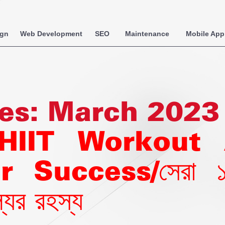
ign
Web Development
SEO
Maintenance
Mobile App
es:
March 2023
HIIT Workout
Success/সেরা ১২ট
যের রহস্য