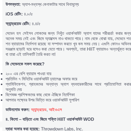
উপলব্ধতা:
অ্যাপ-মধ্যস্থ কেনাকাটার সাথে বিনামূল্যে
iOS
রেটিং:
৪.৮/৫
অ্যান্ড্রয়েড
রেটিং:
৪.৪/৫
সেভেন হল সেইসব লোকদের জন্য নিখুঁত ওয়ার্কআউট অ্যাপ যাদের শরীরচর্চা করার জন্য
অনেক সময় নেই এবং জিমে অ্যাক্সেস নাও থাকতে পারে। নাম থেকে বোঝা যায়, সেভেনে শত
শত ব্যায়ামের নির্দেশনা রয়েছে যা সম্পাদন করতে খুব কম সময় নেয়। এগুলি কোনও অভিনব
সরঞ্জাম ছাড়াই ঘরে বসেও করা যেতে পারে। অবশ্যই, তারা HIIT ব্যায়ামও অন্তর্ভুক্ত করে
বা তারা এই তালিকাটি তৈরি করত না!
কি
সেভেনকে
সফল
করেছে?
২০০ এর বেশি ব্যায়াম পাওয়া যায়
প্রতিদিন ৭ মিনিটের ওয়ার্কআউট চ্যালেঞ্জ অফার করে
গ্যামিফিকেশন, গ্রাহকদের অন্যান্য অ্যাপ ব্যবহারকারীদের সাথে প্রতিযোগিতা করার
অনুমতি দেয়
বিশেষজ্ঞ প্রশিক্ষকদের কাছ থেকে ঐচ্ছিক নির্দেশিকা
আপনার লক্ষ্যের উপর ভিত্তি করে ওয়ার্কআউট সুপারিশ
ডাউনলোড
করুন:
অ্যান্ড্রয়েড
,
আইওএস
৪.
কিলো –
বাড়িতে
এবং
জিমে
শক্তি HIIT
ওয়ার্কআউট WOD
দ্বারা
অফার
করা
হয়েছে:
Throwdown Labs, Inc.