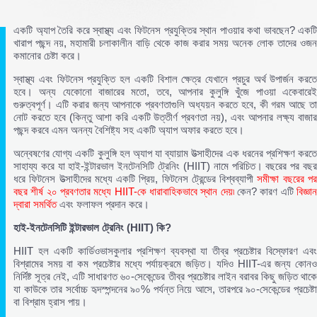
একটি অ্যাপ তৈরি করে স্বাস্থ্য এবং ফিটনেস প্রযুক্তির স্থান পাওয়ার কথা ভাবছেন? একটি
খারাপ পছন্দ নয়, মহামারী চলাকালীন বাড়ি থেকে কাজ করার সময় অনেক লোক তাদের ওজন
কমানোর চেষ্টা করে।
স্বাস্থ্য এবং ফিটনেস প্রযুক্তি হল একটি বিশাল ক্ষেত্র যেখানে প্রচুর অর্থ উপার্জন করতে
হবে। অন্য যেকোনো বাজারের মতো, তবে, আপনার কুলুঙ্গি খুঁজে পাওয়া একেবারেই
গুরুত্বপূর্ণ। এটি করার জন্য আপনাকে প্রবণতাগুলি অধ্যয়ন করতে হবে, কী গরম আছে তা
নোট করতে হবে (কিন্তু আশা করি একটি উত্তীর্ণ প্রবণতা নয়), এবং আপনার লক্ষ্য বাজার
পছন্দ করবে এমন অনন্য বৈশিষ্ট্য সহ একটি অ্যাপ অফার করতে হবে।
অন্বেষণের যোগ্য একটি কুলুঙ্গি হল অ্যাপ যা ব্যায়াম উত্সাহীদের এক ধরনের প্রশিক্ষণ করতে
সাহায্য করে যা হাই-ইন্টারভাল ইনটেনসিটি ট্রেনিং (HIIT) নামে পরিচিত। বছরের পর বছর
ধরে ফিটনেস উত্সাহীদের মধ্যে একটি প্রিয়, ফিটনেস ট্রেন্ডের বিশ্বব্যাপী
সমীক্ষা বছরের প
বছর শীর্ষ ২০ প্রবণতার মধ্যে HIIT-কে ধারাবাহিকভাবে স্থান দেয়৷
কেন? কারণ এটি
বিজ্ঞা
দ্বারা সমর্থিত
এবং ফলাফল প্রদান করে।
হাই-
ইনটেনসিটি
ইন্টারভাল
ট্রেনিং (HIIT)
কি?
HIIT হল একটি কার্ডিওভাসকুলার প্রশিক্ষণ ব্যবস্থা যা তীব্র প্রচেষ্টার বিস্ফোরণ এবং
বিশ্রামের সময় বা কম প্রচেষ্টার মধ্যে পর্যায়ক্রমে জড়িত। যদিও HIIT-এর জন্য কোনও
নির্দিষ্ট সূত্র নেই, এটি সাধারণত ৬০-সেকেন্ডের তীব্র প্রচেষ্টার লাইন বরাবর কিছু জড়িত থাকে
যা কাউকে তার সর্বোচ্চ হৃদস্পন্দনের ৯০% পর্যন্ত নিয়ে আসে, তারপরে ৯০-সেকেন্ডের প্রচেষ্টা
বা বিশ্রাম হ্রাস পায়।