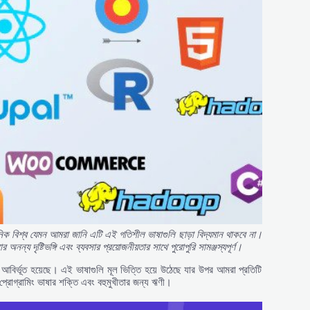
নিক
বিশ্ব
যেমন
আমরা
জানি
এটি
এই
গতিশীল
ভাষাগুলি
ছাড়া
বিদ্যমান
থাকবে
না।
ার
অনন্য
দৃষ্টিভঙ্গি
এবং
ব্যবসার
প্রয়োজনীয়তার
সাথে
পুরোপুরি
সামঞ্জস্যপূর্ণ।
 আবির্ভূত হয়েছে। এই ভাষাগুলি মূল ভিত্তি হয়ে উঠেছে যার উপর আমরা প্রতিটি
য প্রোগ্রামিং ভাষার শক্তি এবং বহুমুখীতার জন্য ঋণী।