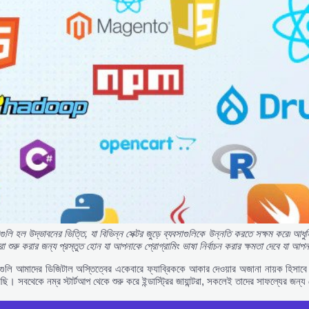
গুলি
হল
উদ্ভাবনের
ভিত্তি,
যা
বিভিন্ন
সেক্টর
জুড়ে
ব্যবসাগুলিকে
উন্নতি
করতে
সক্ষম
করে৷
আধু
্রা
শুরু
করার
জন্য
প্রস্তুত
হোন
যা
আপনাকে
প্রোগ্রামিং
ভাষা
নির্বাচন
করার
ক্ষমতা
দেবে
যা
আপন
ষাগুলি আমাদের ডিজিটাল অস্তিত্বের একেবারে ফ্যাব্রিককে আকার দেওয়ার অজানা নায়ক হিসাবে
ছি। সবথেকে নম্র স্টার্টআপ থেকে শুরু করে ইন্ডাস্ট্রির জায়ান্টরা, সকলেই তাদের সাফল্যের জন্