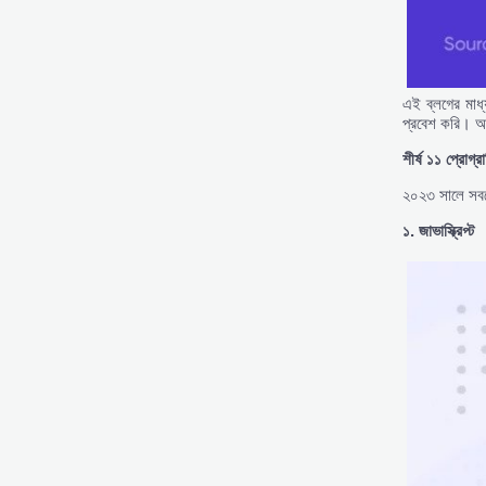
এই ব্লগের মাধ্
প্রবেশ করি। আমা
শীর্ষ
১১
প্রোগ্র
২০২৩ সালে সবচেয়
১.
জাভাস্ক্রিপ্ট