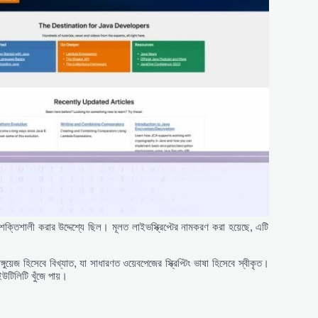
িকে শক্তিশালী করার উদ্দেশ্যে ছিল। মূলত লাইভস্ক্রিপ্টের নামকরণ করা হয়েছে, এটি
্গুয়েজ হিসেবে বিখ্যাত, যা সাধারণত ওয়েবপেজের স্ক্রিপ্টিং ভাষা হিসেবে স্বীকৃত।
উটিলিটি খুঁজে পায়।