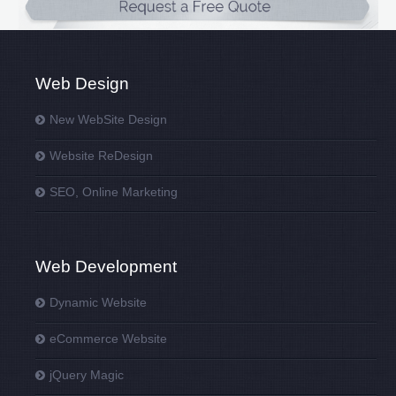
Web Design
New WebSite Design
Website ReDesign
SEO, Online Marketing
Web Development
Dynamic Website
eCommerce Website
jQuery Magic