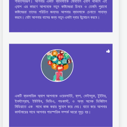
শক্তিস্বরূপ। আপনার একটি ব্যাবসাইক মোবাইল এ্যাপ থাকলে এই
এ্যাপ এর কারণে আপনেকে নতুন কাষ্টমেররা চিনবে ও তেমনি পুরানো
কাষ্টমেররা তাদের পরিচিত জনদের আপনার ব্যাবসাকে চেনাতে সাহায্য
করবে। যেটা আপনার বাসের জন্য নতুন একটা দ্বার উন্মোচন করবে।
একটি ব্যবসায়িক অ্যাপ আপনাকে ওয়েবসাইট, ব্লগ, ফেইসবুক, টুইটার,
ইনস্টাগ্রাম, ইউটউব, ভিডিও, পডকাস্ট, ও অন্য অনেক ডিজিটাল
মিডিয়াতে এক সাথে কাজ করার সুযোগ করে দেয়। যাতে করে আপনার
কাস্টমারের সাথে আপনার পারস্পরিক সম্পর্ক আরো সুদৃঢ় হয়।