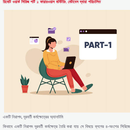
রিমোট ওয়ার্ক সিরিজ পার্ট ১: ফায়ারওয়াল মনিটরিং, মেটাবেস দ্বারা পরিচালিত
একটি নিরাপদ, দূরবর্তী কর্মক্ষেত্রের অ্যানাটমি
কিভাবে একটি নিরাপদ দূরবর্তী কর্মক্ষেত্র তৈরি করা যায় সে বিষয়ে ব্লগের ৪-অংশের সিরিজ