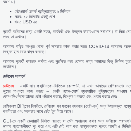
অংশ ১।
নেটওয়ার্ক রেকর্ড প্রক্রিয়াকৃত: ৬ মিলিয়ন
সময়: ১৫ মিনিটের একটু বেশি
খরচ: USD ২৫
দূরবর্তী অফিসের জন্য একটি সহজ, কার্যকরী এবং উজ্জ্বল ফায়ারওয়াল সমাধান। যা নিচে নে
গেছে তা এখানে।
আমাদের বাড়ির আশ্রয় থেকে পূর্ণ ক্ষমতায় কাজ করার সময় COVID-19 আমাদের অনে
কিছুতে হাত দিতে বাধ্য করেছে।
আমাদের দূরবর্তী কাজকে অর্থবহ এবং সুরক্ষিত করে তোলার জন্য আমাদের কিছু জিনিস ঘুরত
হয়েছিল।
মেটাবেস
সম্পর্কে
মেটাবেস
– একটি সান ফ্রান্সিসকো-ভিত্তিক কোম্পানি, যা এখন আমাদের বেশিরভাগের মত
জুমের মাধ্যমে কাজ করছে – একটি ওপেন-সোর্স ব্যবসায়িক বুদ্ধিমত্তার সরঞ্জাম য
কোম্পানিগুলিকে তাদের ডেটা পরিমাপ করতে, বিশ্লেষণ করতে এবং শেয়ার করতে দেয়৷
বেশিরভাগ BI টুলের বিপরীতে, মেটাবেস সব ধরনের ব্যবসার (ছোট-বড়) জন্য উপভোক্তা পণ্য
কমনীয়তা এবং সরলতার সাথে ডেটা টুল নিয়ে আসে।
GUI-তে একটি ক্যোয়ারী নির্মাতা রয়েছে যা ডেটা অ্যাক্সেস করার জন্য ডাটাবেস প্রশ্নগু
জানার প্রয়োজনীয়তা দূর করে এবং এটি সেট আপ করা হাস্যকরভাবে দ্রুত; আপনি ৫ মিনিটে