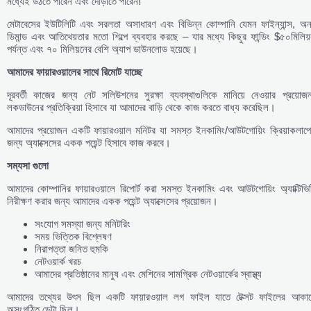
মধ্যেই উঠতে পারেন এবং দৌড়াতে পারেন!
মেটাবেসের ইউটিলিটি এবং সরলতা অসাধারণ এবং বিভিন্ন কোম্পানি যেমন ফাইন্যান্স, অন
ডিমান্ড এবং আতিথেয়তার মতো শিল্পে ব্যবহার করছে – যার মধ্যে কিছুর ফান্ডিং $৫০মিলিয
পর্যন্ত এবং ৭০ মিলিয়নের বেশি অ্যাপ ডাউনলোড হয়েছে।
আমাদের
ফায়ারওয়ালের
সাথে
রিমোট
যাচ্ছে
দূরবর্তী কাজের জন্য নেট সলিউশনের সুরক্ষা ব্যবস্থাগুলিকে মানিয়ে নেওয়ার প্রয়োজ
লকডাউনের প্রতিক্রিয়া হিসাবে যা আমাদের বাড়ি থেকে কাজ করতে বাধ্য করেছিল।
আমাদের প্রয়োজন একটি ফায়ারওয়াল মনিটর যা সমস্ত ইনকামিং/আউটগোয়িং ক্রিয়াকলাপে
জন্য অ্যাক্সেসের একক পয়েন্ট হিসাবে কাজ করবে।
সম্যসা
গুলো
আমাদের কোম্পানির ফায়ারওয়ালে রিপোর্ট করা সমস্ত ইনকামিং এবং আউটগোয়িং অ্যাক্টিভি
নিরীক্ষণ করার জন্য আমাদের একক পয়েন্ট অ্যাক্সেসের প্রয়োজন।
সংযোগ সমস্যা জন্য মনিটরিং
সময় ভিত্তিক বিশ্লেষণ
নিরাপত্তা জনিত হুমকি
নেটওয়ার্ক খরচ
আমাদের প্রতিষ্ঠানের মানুষ এবং মেশিনের সামগ্রিক নেটওয়ার্কের স্বাস্থ্য
আমাদের তথ্যের উৎস ছিল একটি ফায়ারওয়াল লগ ফাইল যাতে টেক্সট ফাইলের আকার
অসংগঠিত ডেটা ছিল।