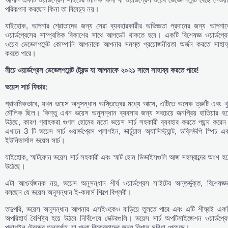
পরিকল্পনা করছেন কিনা তা বিবেচ্য নয়।
যাইহোক, আপনার শ্রোতাদের জন্য সেরা ব্যবহারকারীর অভিজ্ঞতা প্রদানের জন্য আপনাক
ওয়ার্ডপ্রেসের সাম্প্রতিক বিকাশের সাথে আপডেট থাকতে হবে। একটি বিশেষজ্ঞ ওয়ার্ডপ্র
ওয়েব ডেভেলপমেন্ট কোম্পানি আপনাকে আপনার সমস্ত প্রয়োজনীয়তা অর্জন করতে সাহায্
করতে পারে।
নীচে
ওয়ার্ডপ্রেস
ডেভেলপমেন্ট
ট্রেন্ড
যা
আপনাকে
২০২১
সালে
সাহায্য
করতে
পারে!
ভয়েস
সার্চ
ফিচার:
প্রাথমিকভাবে, যখন ভয়েস অনুসন্ধান অস্তিত্বের মধ্যে আসে, এটিতে অনেক ত্রুটি এবং খ
মৌলিক ছিল। কিন্তু এখন ভয়েস অনুসন্ধান ব্যবসার জন্য সবচেয়ে জনপ্রিয় হাতিয়ার হয
উঠছে, কারণ গ্রাহকরা গুগল হোমের মতো ভয়েস সার্চ সহকারী ব্যবহার করতে পছন্দ করেন
এখানে 3 টি ভয়েস সার্চ ওয়ার্ডপ্রেস প্লাগইন, ভার্চুয়াল অ্যাসিস্ট্যান্ট, ডব্লিউপি স্পিচ এ
ইউনিভার্সাল ভয়েস সার্চ।
যাইহোক, স্মার্টফোন ভয়েস সার্চ সহকারী এবং স্মার্ট হোম ডিভাইসগুলি আজ সহস্রাব্দের অংশ হয
উঠেছে।
এটা আশ্চর্যজনক নয়, ভয়েস অনুসন্ধান শীর্ষ ওয়ার্ডপ্রেস সাইটের অন্তর্ভুক্ত, বিশেষজ্ঞ
বলছেন যে ভয়েস অনুসন্ধান ই-কমার্স শিল্পে বিপ্লবী।
তদুপরি, ভয়েস অনুসন্ধান আপনার এসইওকেও বাড়িয়ে তুলতে পারে এবং এটি শীঘ্রই একট
অপরিহার্য বৈশিষ্ট্য হয়ে উঠবে নির্বিশেষে সেক্টরগুলি। ভয়েস সার্চ অপটিমাইজেশন ওয়ার্ডপ্র
প্লাগইন ট্রেন্ডের অন্তর্গত, যা খুচরা বিক্রেতাদের জন্য বিশাল সুবিধা পেয়েছে।