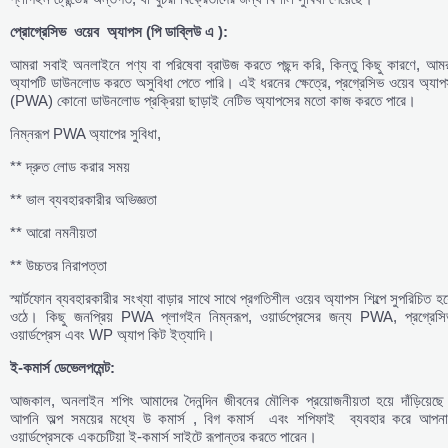
প্রোগ্রেসিভ
ওয়েব
অ্যাপস (
পি
ডাব্লিউ
এ ):
আমরা সবাই অনলাইনে পণ্য বা পরিষেবা ব্রাউজ করতে পছন্দ করি, কিন্তু কিছু কারণে, আমর
অ্যাপটি ডাউনলোড করতে অসুবিধা পেতে পারি। এই ধরনের ক্ষেত্রে, প্রগ্রেসিভ ওয়েব অ্যা
(PWA) কোনো ডাউনলোড প্রক্রিয়া ছাড়াই নেটিভ অ্যাপসের মতো কাজ করতে পারে।
নিম্নরূপ PWA অ্যাপের সুবিধা,
** দ্রুত লোড করার সময়
** ভাল ব্যবহারকারীর অভিজ্ঞতা
** আরো নমনীয়তা
** উচ্চতর নিরাপত্তা
স্মার্টফোন ব্যবহারকারীর সংখ্যা বাড়ার সাথে সাথে প্রগতিশীল ওয়েব অ্যাপস শিল্পে সুপরিচিত হয
ওঠে। কিছু জনপ্রিয় PWA প্লাগইন নিম্নরূপ, ওয়ার্ডপ্রেসের জন্য PWA, প্রগ্রেসি
ওয়ার্ডপ্রেস এবং WP অ্যাপ কিট ইত্যাদি।
ই-
কমার্স
ডেভেলপমেন্ট:
আজকাল, অনলাইন শপিং আমাদের দৈনন্দিন জীবনের মৌলিক প্রয়োজনীয়তা হয়ে দাঁড়িয়েছে
আপনি অল্প সময়ের মধ্যে উ কমার্স , বিগ কমার্স এবং শপিফাই ব্যবহার করে আপনা
ওয়ার্ডপ্রেসকে একচেটিয়া ই-কমার্স সাইটে রূপান্তর করতে পারেন।