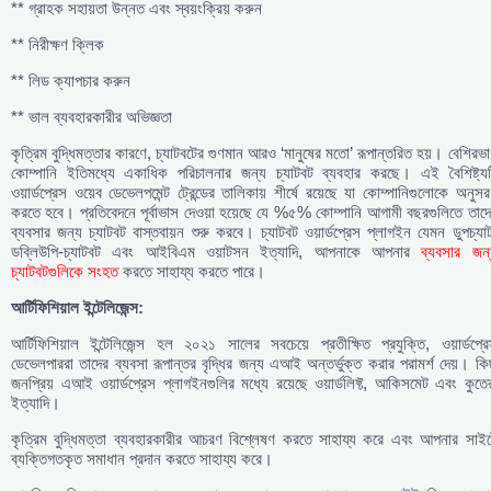
** গ্রাহক সহায়তা উন্নত এবং স্বয়ংক্রিয় করুন
** নিরীক্ষণ ক্লিক
** লিড ক্যাপচার করুন
** ভাল ব্যবহারকারীর অভিজ্ঞতা
কৃত্রিম বুদ্ধিমত্তার কারণে, চ্যাটবটের গুণমান আরও ‘মানুষের মতো’ রূপান্তরিত হয়। বেশিরভ
কোম্পানি ইতিমধ্যে একাধিক পরিচালনার জন্য চ্যাটবট ব্যবহার করছে। এই বৈশিষ্ট্যট
ওয়ার্ডপ্রেস ওয়েব ডেভেলপমেন্ট ট্রেন্ডের তালিকায় শীর্ষে রয়েছে যা কোম্পানিগুলোকে অনুস
করতে হবে। প্রতিবেদনে পূর্বাভাস দেওয়া হয়েছে যে %৫% কোম্পানি আগামী বছরগুলিতে তাদ
ব্যবসার জন্য চ্যাটবট বাস্তবায়ন শুরু করবে। চ্যাটবট ওয়ার্ডপ্রেস প্লাগইন যেমন ডুপচ্যা
ডব্লিউপি-চ্যাটবট এবং আইবিএম ওয়াটসন ইত্যাদি, আপনাকে আপনার
ব্যবসার জন্
চ্যাটবটগুলিকে সংহত
করতে সাহায্য করতে পারে।
আর্টিফিশিয়াল
ইন্টেলিজেন্স:
আর্টিফিশিয়াল ইন্টেলিজেন্স হল ২০২১ সালের সবচেয়ে প্রতীক্ষিত প্রযুক্তি, ওয়ার্ডপ্র
ডেভেলপাররা তাদের ব্যবসা রূপান্তর বৃদ্ধির জন্য এআই অন্তর্ভুক্ত করার পরামর্শ দেয়। কি
জনপ্রিয় এআই ওয়ার্ডপ্রেস প্লাগইনগুলির মধ্যে রয়েছে ওয়ার্ডলিফ্ট, আকিসমেট এবং কুতে
ইত্যাদি।
কৃত্রিম বুদ্ধিমত্তা ব্যবহারকারীর আচরণ বিশ্লেষণ করতে সাহায্য করে এবং আপনার সাইট
ব্যক্তিগতকৃত সমাধান প্রদান করতে সাহায্য করে।