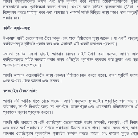
আপনি ব্যক্তিগতকৃত অফার এবং ছাড় ব্যবহার করে আপনার ওয়েবসাইটগুলিকে পুনরায
লক্ষ্যমাত্রা এবং পুনর্বিবেচনা করতে পারেন। এখানে আসে কৃত্রিম বুদ্ধিমত্তার ভূমিকা, 
বিশ্লেষণ করতে সাহায্য করে এবং আপনার ই -কমার্স সাইট বিক্রির জন্য আরও ভাল অন্তর্দৃষ্
প্রদান করে।
কাস্টম
অ্যাড-
অন:
ই-কমার্স সাইট ডেভেলপাররা টেনে আনুন এবং পাতা নির্মাতাদের মূল্য জানেন। যা একটি অভূতপূর
ব্যক্তিগতকৃত দৃষ্টিভঙ্গি প্রদান করে এবং এভাবেই এটি একটি জনপ্রিয় প্রবণতা।
যথাযথ কোডিং দক্ষতা ছাড়াই আপনার নিজের সাইট তৈরি করা সম্ভব, আপনি আর
ব্যক্তিগতকৃত সাইট সরবরাহ করার জন্য এলিমেন্টর প্লাগইন ব্যবহার করে ড্র্যাগ এবং ড্
অ্যাড যোগ করতে পারেন।
আপনি আপনার ওয়েবসাইটের জন্য একজন নির্মাতাও চয়ন করতে পারেন, কারণ প্রতিটি ফাংশ
একে অপরের থেকে আলাদা এবং অনন্য।
ব্লকচেইন
টেকনোলজি:
আপনি যদি আর্থিক খাতে থেকে থাকেন, আপনি সম্ভবত ব্লকচেইন প্রযুক্তি ভাল জানেন
যাইহোক, আপনি নিশ্চয়ই অন্য সব প্লাগইন ডেভেলপমেন্ট এবং ওয়েবসাইট মনিটাইজেশনে এ
প্রবণতার প্রভাব প্রত্যক্ষ করবেন।
আপনি যদি ভাবছেন যে এটি ওয়ার্ডপ্রেস ডেভেলপমেন্টে কতটা উপকারী, অবশ্যই, এটি নিরাপ
এবং দ্রুত অর্থ প্রদানের সামগ্রিক প্রক্রিয়া উন্নত করতে পারে। আরো সহজ শর্তে, আপন
আপনার ওয়ার্ডপ্রেসে ব্লকচেইন প্লাগইন ইনস্টল করতে পারেন এবং ঝামেলা মুক্ত পেমেন্