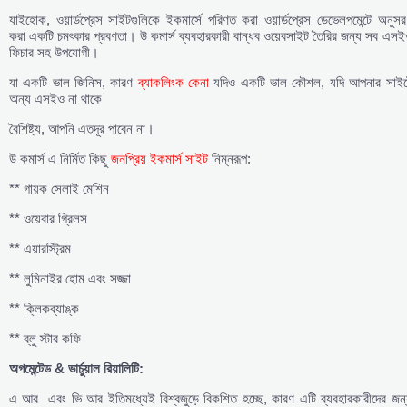
যাইহোক, ওয়ার্ডপ্রেস সাইটগুলিকে ইকমার্সে পরিণত করা ওয়ার্ডপ্রেস ডেভেলপমেন্টে অনুস
করা একটি চমৎকার প্রবণতা। উ কমার্স ব্যবহারকারী বান্ধব ওয়েবসাইট তৈরির জন্য সব এস
ফিচার সহ উপযোগী।
যা একটি ভাল জিনিস, কারণ
ব্যাকলিংক কেনা
যদিও একটি ভাল কৌশল, যদি আপনার সাইট
অন্য এসইও না থাকে
বৈশিষ্ট্য, আপনি এতদূর পাবেন না।
উ কমার্স এ নির্মিত কিছু
জনপ্রিয় ইকমার্স সাইট
নিম্নরূপ:
** গায়ক সেলাই মেশিন
** ওয়েবার গ্রিলস
** এয়ারস্ট্রিম
** লুমিনাইর হোম এবং সজ্জা
** ক্লিকব্যাঙ্ক
** ব্লু স্টার কফি
অগমেন্টেড &
ভার্চুয়াল
রিয়ালিটি:
এ আর এবং ভি আর ইতিমধ্যেই বিশ্বজুড়ে বিকশিত হচ্ছে, কারণ এটি ব্যবহারকারীদের জন্