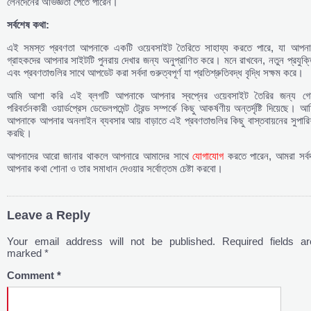
লেনদেনের অভিজ্ঞতা পেতে পারেন।
সর্বশেষ
কথা:
এই সমস্ত প্রবণতা আপনাকে একটি ওয়েবসাইট তৈরিতে সাহায্য করতে পারে, যা আপনা
গ্রাহকদের আপনার সাইটটি পুনরায় দেখার জন্য অনুপ্রাণিত করে। মনে রাখবেন, নতুন প্রযুক্
এবং প্রবণতাগুলির সাথে আপডেট করা সর্বদা গুরুত্বপূর্ণ যা প্রতিশ্রুতিবদ্ধ বৃদ্ধি সক্ষম করে।
আমি আশা করি এই ব্লগটি আপনাকে আপনার স্বপ্নের ওয়েবসাইট তৈরির জন্য গে
পরিবর্তনকারী ওয়ার্ডপ্রেস ডেভেলপমেন্ট ট্রেন্ড সম্পর্কে কিছু আকর্ষণীয় অন্তর্দৃষ্টি দিয়েছে। আ
আপনাকে আপনার অনলাইন ব্যবসার আয় বাড়াতে এই প্রবণতাগুলির কিছু বাস্তবায়নের সুপার
করছি।
আপনাদের আরো জানার থাকলে আপনারে আমাদের সাথে
যোগাযোগ
করতে পারেন, আমরা সর্বদ
আপনার কথা শোনা ও তার সমাধান দেওয়ার সর্বোত্তম চেষ্টা করবো।
Leave a Reply
Your email address will not be published.
Required fields ar
marked
*
Comment
*