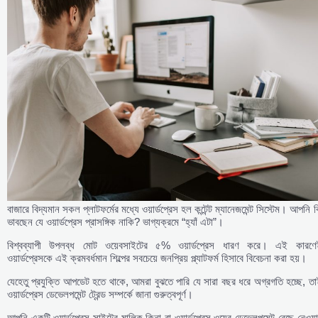
বাজারে বিদ্যমান সকল প্লাটফর্মের মধ্যে ওয়ার্ডপ্রেস হল কন্টেন্ট ম্যানেজমেন্ট সিস্টেম। আপনি 
ভাবছেন যে ওয়ার্ডপ্রেস প্রাসঙ্গিক নাকি? ভাগ্যক্রমে “হ্যাঁ এটা”।
বিশ্বব্যাপী উপলব্ধ মোট ওয়েবসাইটের ৫% ওয়ার্ডপ্রেস ধারণ করে। এই কারণে
ওয়ার্ডপ্রেসকে এই ক্রমবর্ধমান শিল্পের সবচেয়ে জনপ্রিয় প্ল্যাটফর্ম হিসাবে বিবেচনা করা হয়।
যেহেতু প্রযুক্তি আপডেট হতে থাকে, আমরা বুঝতে পারি যে সারা বছর ধরে অগ্রগতি হচ্ছে, ত
ওয়ার্ডপ্রেস ডেভেলপমেন্ট ট্রেন্ড সম্পর্কে জানা গুরুত্বপূর্ণ।
আপনি একটি ওয়ার্ডপ্রেস সাইটের মালিক কিনা বা ওয়ার্ডপ্রেস ওয়েব ডেভেলপমেন্ট বেছে নেওয়