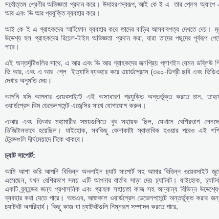
সর্বোত্তম শ্রেণীর অভিজ্ঞতা প্রদান করে। উদাহরণস্বরূপ, আই কে ই এ তার প্লেস অ্যাপে
আর এবং ভি আর প্রযুক্তি ব্যবহার করে।
আই কে ই এ গ্রাহকদের স্মার্টফোন ব্যবহার করে তাদের বাড়ির আসবাবপত্র দেখতে দেয়। ম
উদ্দেশ্য হল গ্রাহকদের রিয়েল-টাইম অভিজ্ঞতা প্রদান করা, যারা তাদের পছন্দের পূর্বরূপ পে
পারে।
এই অন্তর্দৃষ্টিগুলির সাথে, এ আর এবং ভি আর গ্রাহকদের জনপ্রিয় প্লাগইন যেমন ডব্লিউ 
ভি আর, এবং এ আর প্লে ইত্যাদি ব্যবহার করে ওয়ার্ডপ্রেসে (৩৬০-ডিগ্রী ছবি এবং ভিডি
দেখার অনুমতি দেয়।
আপনি যদি আপনার ওয়েবসাইটে এই অসাধারণ প্রযুক্তি অন্তর্ভুক্ত করতে চান, তাহল
ওয়ার্ডপ্রেস থিম ডেভেলপমেন্ট এজেন্সির সাথে যোগাযোগ করুন।
এআর এবং ভিআর মহামারীর সময়গুলিতে খুব সহায়ক ছিল, যেখানে বেশিরভাগ লেনদে
ডিজিটালভাবে হয়েছিল। যাইহোক, সবকিছু কেনাকাটা স্বাভাবিক হওয়ার পরেও এই শপি
ট্রেন্ডগুলি দীর্ঘমেয়াদে টিকে থাকবে।
চ্যাট
সাপোর্ট:
আমি আশা করি আপনি বিভিন্ন অনলাইন চ্যাট সাপোর্ট সহ আমার বিভিন্ন ওয়েবসাইট জুড়
এসেছেন, যখন বেশিরভাগ সময় এটি আপনার বার্তার সাড়া দেয় চ্যাটবট। যাইহোক, চ্যাটব
একটি ব্র্যান্ডের জন্য প্রশাসনিক এবং গ্রাহক সহায়তা কাজ সহ অন্যান্য বিভিন্ন উদ্দেশ্য
ব্যবহার করা যেতে পারে। অতএব, আজকাল ওয়ার্ডপ্রেস ডেভেলপমেন্টে অন্তর্ভুক্ত করার জন
চ্যাটবট অপরিহার্য। কিছু কাজ যা চ্যাটবটগুলি নিম্নরূপ সম্পাদন করতে পারে,