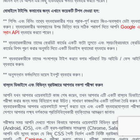
জিনিস হল যে আপনি এর কিছু হার্ডওয়্যার ক্ষমতা ব্যবহার করতে পারেন।
মোবাইলে
টাইপিং
কমানোর
জন্য
এখানে
কয়েকটি
টিপস
দেওয়া
হল:
** শিপিং এবং বিলিং তথ্যে ব্যবহারকারীর শহর প্রাক-পূর্ণ করতে জিও-অবস্থান ডেটা ব্যবহ
করুন। ব্যবহারকারীর অবস্থানের উপর ভিত্তি করে সঠিক পরামর্শ দিতে আপনি
Google এ
স্থান API
ব্যবহার করতে পারেন।
** ব্যবহারকারীদের তাদের ক্রেডিট কার্ডের একটি ফটো তুলতে এবং স্বয়ংক্রিয়ভাবে ক্রেড
কার্ডের বিশদ পূরণ করার অনুমতি দিতে একটি ডিভাইস ক্যামেরা ব্যবহার করুন।
** ব্যবহারকারীকে তাদের শংসাপত্র টাইপ করতে বলার পরিবর্তে টাচ আইডি / ফেস আইড
ব্যবহার করুন৷
** অনুসন্ধান ফর্মগুলিতে ভয়েস ইনপুট ব্যবহার করুন।
বাস্তব
ডিভাইসে
এবং
বিভিন্ন
ব্রাউজারে
আপনার
নকশা
পরীক্ষা
করুন
আপনি যখন আপনার ওয়েবসাইটে কাজ শেষ করেন, তখন আপনার এটি একটি বাস্তব ডিভাইস
পরীক্ষা করার জন্য সময় বিনিয়োগ করা উচিত। সাধারণ কাজগুলির একটি তালিকা তৈরি করুন 
ব্যবহারকারীদের আপনার ওয়েবসাইটে সম্পূর্ণ করতে হবে এবং একটি ব্যবহারযোগ্যতা পরীক্ষ
সেশনে আপনার লক্ষ্য দর্শকদের প্রতিনিধিত্বকারী ব্যক্তিদের আমন্ত্রণ জানান৷
পরীক্ষার সময় আপনি দেখতে পাবেন কিভাবে আপনার ওয়েবসাইট বিভিন্ন প্ল্যাটফর্মে কাজ ক
(Android, iOS), এবং এটি ক্রস-ব্রাউজার সামঞ্জস্য (Chrome, Safari, Firefox)
আপনি যদি সন্দেহ করেন যে কিছু CSS শৈলী নির্দেশ একটি নির্দিষ্ট ব্রাউজার দ্বারা সমর্থি
আপনি এটি
Caniuse
-এ পরীক্ষা করতে পারেন। পরীক্ষা আপনাকে দেখাবে যেখান