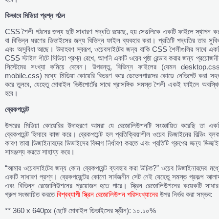
কিভাবে
মিডিয়া
প্রশ্ন
গঠন
CSS শৈলী গঠনের জন্য দুটি সাধারণ পদ্ধতি রয়েছে, হয় সেগুলিকে একটি ফাইলে স্থাপন ক
বা বিভিন্ন ধরণের ডিভাইসের জন্য বিভিন্ন ফাইল ব্যবহার করা। প্রতিটি পদ্ধতির তার সুবি
এবং অসুবিধা আছে। উদাহরণ স্বরূপ, ওয়েবসাইটের জন্য বাকি CSS শৈলীগুলির সাথে একট
CSS স্টাইল শীটে মিডিয়া প্রশ্ন রেখে, আপনি একটি ওয়েব পৃষ্ঠা রেন্ডার করার জন্য প্রয়োজনী
সিস্টেমের সংখ্যা কমিয়ে দেবেন। উপরন্তু, বিভিন্ন ফাইলের (যেমন desktop.css
mobile.css) মধ্যে মিডিয়া কোয়েরি বিতরণ করে ডেভেলপারদের কোডে নেভিগেট করা সহ
করে তুলবে, যেহেতু মোবাইল ভিউপোর্টের সাথে প্রাসঙ্গিক সমস্ত শৈলী একই ফাইলে অবস্থি
হবে।
ব্রেকপয়েন্ট
উপরের মিডিয়া কোয়েরির উদাহরণে আমরা যে রেজোলিউশনটি সংজ্ঞায়িত করেছি তা একট
ব্রেকপয়েন্ট হিসাবে কাজ করে। ব্রেকপয়েন্ট হল প্রতিক্রিয়াশীল ওয়েব ডিজাইনের বিল্ডিং ব্ল
কারণ তারা ডিজাইনারদের ডিভাইসের বিভাগ নির্ধারণ করতে এবং প্রতিটি গ্রুপের জন্য ডিজা
সামঞ্জস্য করতে সাহায্য করে।
“আমার ওয়েবসাইটের জন্য কোন ব্রেকপয়েন্ট ব্যবহার করা উচিত?” ওয়েব ডিজাইনারদের মধ্
একটি সাধারণ প্রশ্ন। ব্রেকপয়েন্টের কোনো সার্বজনীন সেট নেই যেহেতু সমস্ত প্রকল্প আলা
এবং বিভিন্ন রেজোলিউশনের প্রয়োজন হতে পারে। স্ক্রিন রেজোলিউশনের কয়েকটি সাধার
গ্রুপ সংজ্ঞায়িত করতে
বিশ্বব্যাপী স্ক্রিন রেজোলিউশন পরিসংখ্যানের
উপর নির্ভর করা সম্ভব:
** 360 x 640px (ছোট মোবাইল ডিভাইসের স্ক্রীন): ১০.১০%