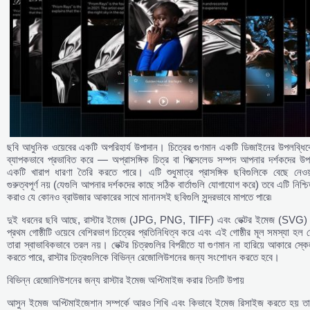
ছবি আধুনিক ওয়েবের একটি অপরিহার্য উপাদান। চিত্রের গুণমান একটি ডিজাইনের উপলব্ধিক
ব্যাপকভাবে প্রভাবিত করে — অপ্রাসঙ্গিক চিত্র বা পিক্সেলেড সম্পদ আপনার দর্শকদের উ
একটি খারাপ ধারণা তৈরি করতে পারে। এটি শুধুমাত্র প্রাসঙ্গিক ছবিগুলিকে বেছে নেওয়
গুরুত্বপূর্ণ নয় (যেগুলি আপনার দর্শকদের কাছে সঠিক বার্তাগুলি যোগাযোগ করে) তবে এটি নিশ্চ
করাও যে কোনও ব্রাউজার আকারের সাথে মানানসই ছবিগুলি সুন্দরভাবে মাপতে পারে৷
দুই ধরনের ছবি আছে, রাস্টার ইমেজ (JPG, PNG, TIFF) এবং ভেক্টর ইমেজ (SVG)
প্রথম গোষ্ঠীটি ওয়েবে বেশিরভাগ চিত্রের প্রতিনিধিত্ব করে এবং এই গোষ্ঠীর মূল সমস্যা হল 
তারা স্বাভাবিকভাবে তরল নয়। ভেক্টর চিত্রগুলির বিপরীতে যা গুণমান না হারিয়ে আকারে স্ক
করতে পারে, রাস্টার চিত্রগুলিকে বিভিন্ন রেজোলিউশনের জন্য সংশোধন করতে হবে।
বিভিন্ন রেজোলিউশনের জন্য রাস্টার ইমেজ অপ্টিমাইজ করার তিনটি উপায়
আসুন ইমেজ অপ্টিমাইজেশান সম্পর্কে আরও শিখি এবং কিভাবে ইমেজ রিসাইজ করতে হয় তা