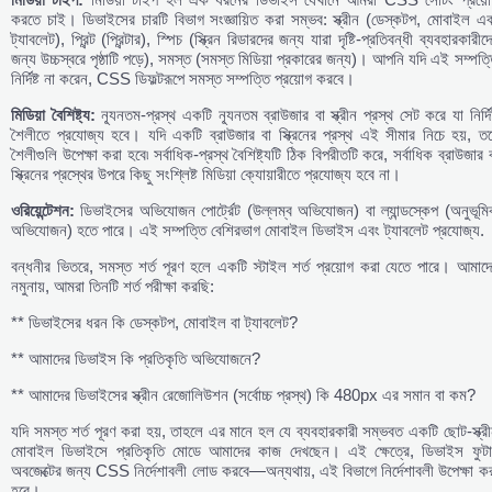
করতে চাই। ডিভাইসের চারটি বিভাগ সংজ্ঞায়িত করা সম্ভব: স্ক্রীন (ডেস্কটপ, মোবাইল এ
ট্যাবলেট), প্রিন্ট (প্রিন্টার), স্পিচ (স্ক্রিন রিডারদের জন্য যারা দৃষ্টি-প্রতিবন্ধী ব্যবহারকারীদ
জন্য উচ্চস্বরে পৃষ্ঠাটি পড়ে), সমস্ত (সমস্ত মিডিয়া প্রকারের জন্য)। আপনি যদি এই সম্পত্
নির্দিষ্ট না করেন, CSS ডিফল্টরূপে সমস্ত সম্পত্তি প্রয়োগ করবে।
মিডিয়া
বৈশিষ্ট্য:
ন্যূনতম-প্রস্থ একটি ন্যূনতম ব্রাউজার বা স্ক্রীন প্রস্থ সেট করে যা নির্দিষ
শৈলীতে প্রযোজ্য হবে। যদি একটি ব্রাউজার বা স্ক্রিনের প্রস্থ এই সীমার নিচে হয়, ত
শৈলীগুলি উপেক্ষা করা হবে৷ সর্বাধিক-প্রস্থ বৈশিষ্ট্যটি ঠিক বিপরীতটি করে, সর্বাধিক ব্রাউজার 
স্ক্রিনের প্রস্থের উপরে কিছু সংশ্লিষ্ট মিডিয়া ক্যোয়ারীতে প্রযোজ্য হবে না।
ওরিয়েন্টেশন:
ডিভাইসের অভিযোজন পোর্ট্রেট (উল্লম্ব অভিযোজন) বা ল্যান্ডস্কেপ (অনুভূম
অভিযোজন) হতে পারে। এই সম্পত্তি বেশিরভাগ মোবাইল ডিভাইস এবং ট্যাবলেট প্রযোজ্য.
বন্ধনীর ভিতরে, সমস্ত শর্ত পূরণ হলে একটি স্টাইল শর্ত প্রয়োগ করা যেতে পারে। আমাদ
নমুনায়, আমরা তিনটি শর্ত পরীক্ষা করছি:
** ডিভাইসের ধরন কি ডেস্কটপ, মোবাইল বা ট্যাবলেট?
** আমাদের ডিভাইস কি প্রতিকৃতি অভিযোজনে?
** আমাদের ডিভাইসের স্ক্রীন রেজোলিউশন (সর্বোচ্চ প্রস্থ) কি 480px এর সমান বা কম?
যদি সমস্ত শর্ত পূরণ করা হয়, তাহলে এর মানে হল যে ব্যবহারকারী সম্ভবত একটি ছোট-স্ক্র
মোবাইল ডিভাইসে প্রতিকৃতি মোডে আমাদের কাজ দেখছেন। এই ক্ষেত্রে, ডিভাইস ফুটা
অবজেক্টের জন্য CSS নির্দেশাবলী লোড করবে—অন্যথায়, এই বিভাগে নির্দেশাবলী উপেক্ষা ক
হবে।