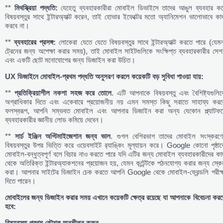
**
মিথস্ক্রিয়া
পদ্ধতি:
যেহেতু ব্যবহারকারীরা মোবাইল ডিভাইসে তাদের আঙুল ব্যবহার কর
বিষয়বস্তুর সাথে ইন্টারঅ্যাক্ট করেন, তাই হোভার ইফেক্টের মতো অ্যানিমেশন ভালোভাবে ক
করবে না।
**
ব্যবহারের
প্রসঙ্গ:
লোকেরা যেতে যেতে বিষয়বস্তুর সাথে ইন্টারঅ্যাক্ট করতে পারে (যেম
ট্রেনের জন্য অপেক্ষা করার সময়), তাই মোবাইল সাইটগুলিকে সংক্ষিপ্ত ব্যবহারকারীর সে
এবং একটি ছোট মনোযোগের জন্য ডিজাইন করা উচিত।
UX
ডিজাইনে
মোবাইল-
প্রথম
পদ্ধতি
অনুসরণ
করলে
কয়েকটি
বড়
সুবিধা
পাওয়া
যায়:
**
প্রতিক্রিয়াশীল
নকশা
সহজ
করে
তোলে
. এটি আপনাকে বিষয়বস্তু এবং বৈশিষ্ট্যগুলি
অগ্রাধিকার দিতে এবং একেবারে প্রয়োজনীয় নয় এমন সমস্ত কিছু সরাতে সাহায্য করবে
ফলস্বরূপ, আপনি সম্ভবত মোবাইল এবং আপনার ডিজাইন করা অন্য যেকোন প্ল্যাটফর্ম
ব্যবহারকারীর জ্ঞানীয় লোড কমিয়ে দেবেন।
**
সার্চ
ইঞ্জিন
অপ্টিমাইজেশান
জন্য
ভাল
. গুগল বেশিরভাগ তাদের মোবাইল সংস্করণে
বিষয়বস্তুর উপর ভিত্তি করে ওয়েবসাইট র‌্যাঙ্কিং মূল্যায়ন করে। Google কোনো পৃষ্ঠা
মোবাইল-বন্ধুত্বপূর্ণ বলে বিচার নাও করতে পারে যদি এটির জন্য মোবাইল ব্যবহারকারীদের ক
থেকে অতিরিক্ত ইন্টারঅ্যাকশনের প্রয়োজন হয়, যেমন কন্টেন্টকে পঠনযোগ্য করার জন্য স্ক
করা। আপনার সাইটের ডিজাইন চেক করতে আপনি Google থেকে মোবাইল-ফ্রেন্ডলি পরীক্ষ
দিতে পারেন।
মোবাইলের
জন্য
ডিজাইন
করার
সময়
এখানে
কয়েকটি
ক্ষেত্র
রয়েছে
যা
আপনাকে
বিবেচনা
করত
হবে:
বিষয়বস্তু-
প্রথম
কৌশল
অনুশীলন
করুন