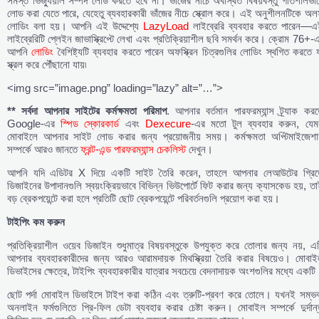
সমস্ত ভিজ্যুয়াল সম্পদ লোড করতে হবে না। ভাঁজের নীচে অবস্থিত বিষয়বস্তু গতিশীলভা
লোড করা যেতে পারে, যেহেতু ব্যবহারকারী ভাঁজের নীচে স্ক্রোল করে। এই অনুশীলনটিকে অ
লোডিং বলা হয়। আপনি এই উদ্দেশ্যে
LazyLoad
লাইব্রেরি ব্যবহার করতে পারেন—এ
লাইব্রেরিটি প্লেইন জাভাস্ক্রিপ্টে লেখা এবং প্রতিক্রিয়াশীল ছবি সমর্থন করে। ক্রোম 76+-
আপনি
লোডিং
বৈশিষ্ট্যটি ব্যবহার করতে পারেন অফস্ক্রিন চিত্রগুলির লোডিং স্থগিত করতে 
স্ক্রল করে পৌঁছানো যায়৷
<img src=”image.png” loading=”lazy” alt=”…”>
** সর্বদা
আপনার
সাইটের
কর্মক্ষমতা
পরিমাপ
. আপনার বর্তমান পারফরম্যান্স ট্র্যাক কর
Google-এর
স্পিড স্কোরকার্ড
এবং
Dexecure
-এর মতো টুল ব্যবহার করুন, যেম
মোবাইলে আপনার সাইট লোড করার জন্য প্রয়োজনীয় সময়। কর্মক্ষমতা অপ্টিমাইজেশা
সম্পর্কে আরও জানতে
ফ্রন্ট-এন্ড পারফরম্যান্স চেকলিস্ট
দেখুন।
আপনি যদি এডিটর X দিয়ে একটি সাইট তৈরি করেন, তাহলে আপনার লেআউটের গ্রিড
ডিজাইনের উপাদানগুলি স্বয়ংক্রিয়ভাবে বিভিন্ন ভিউপোর্টে ফিট করার জন্য ক্যাসকেড হয়, ত
বড় ব্রেকপয়েন্টে করা হলে প্রতিটি ছোট ব্রেকপয়েন্টে পরিবর্তনগুলি প্রয়োগ করা হয়।
টাইপিং
কম
করুন
প্রতিক্রিয়াশীল ওয়েব ডিজাইন শুধুমাত্র বিষয়বস্তুকে উপযুক্ত করে তোলার জন্য নয়, এ
আপনার ব্যবহারকারীদের জন্য আরও আরামদায়ক মিথস্ক্রিয়া তৈরি করার বিষয়েও। মোবাই
ডিভাইসের ক্ষেত্রে, টাইপিং ব্যবহারকারীর যাত্রার সবচেয়ে বেদনাদায়ক অংশগুলির মধ্যে একটি
ছোট পর্দা মোবাইল ডিভাইসে টাইপ করা কঠিন এবং ত্রুটি-প্রবণ করে তোলে। যখনই সম্ভব
অনলাইন ফর্মগুলিতে প্রি-ফিল ডেটা ব্যবহার করার চেষ্টা করুন। মোবাইল সম্পর্কে দুর্দান