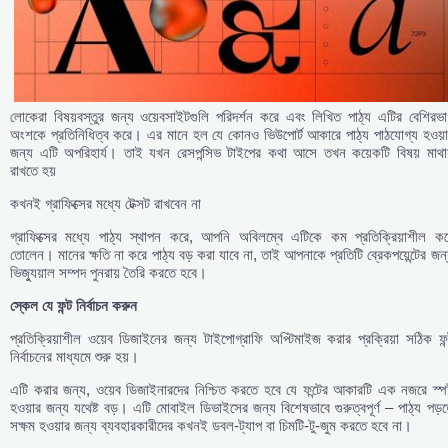
লোকেরা বিষয়বস্তুর জন্য ওয়েবসাইটগুলি পরিদর্শন করে এবং লিখিত পাঠ্য এটির বেশিরভা
অংশকে প্রতিনিধিত্ব করে। এর মানে হল যে কোনও ভিউপোর্ট আকারে পাঠ্য পাঠযোগ্য হওয়া
জন্য এটি অপরিহার্য। তাই যখন রেসপন্সিভ টাইপের কথা আসে তখন কয়েকটি বিষয় মাথায
রাখতে হয়
কখনই গ্রাফিক্সের মধ্যে টেক্সট রাখবেন না
গ্রাফিক্সের মধ্যে পাঠ্য স্থাপন করে, আপনি অবিলম্বে এটিকে কম প্রতিক্রিয়াশীল কর
তোলেন। মানের ক্ষতি না করে পাঠ্য বড় করা যাবে না, তাই আপনাকে প্রতিটি ব্রেকপয়েন্টের জন
ভিজ্যুয়াল সম্পদ পুনরায় তৈরি করতে হবে।
স্কেল
যে
ফন্ট
নির্বাচন
করুন
প্রতিক্রিয়াশীল ওয়েব ডিজাইনের জন্য টাইপোগ্রাফি অপ্টিমাইজ করার প্রক্রিয়া সঠিক ফন
নির্বাচনের মাধ্যমে শুরু হয়।
এটি করার জন্য, ওয়েব ডিজাইনারদের নিশ্চিত করতে হবে যে ফন্টের আকারটি এক নজরে স্পষ
হওয়ার জন্য যথেষ্ট বড়। এটি মোবাইল ডিভাইসের জন্য বিশেষভাবে গুরুত্বপূর্ণ – পাঠ্য পড়
সক্ষম হওয়ার জন্য ব্যবহারকারীদের কখনই ডবল-ট্যাপ বা চিমটি-টু-জুম করতে হবে না।