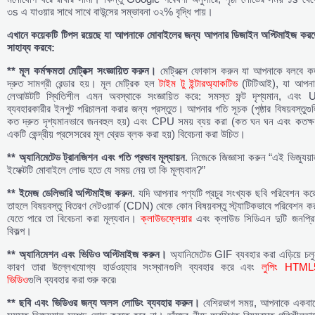
৩s এ যাওয়ার সাথে সাথে বাউন্সের সম্ভাবনা ৩২% বৃদ্ধি পায়।
এখানে
কয়েকটি
টিপস
রয়েছে
যা
আপনাকে
মোবাইলের
জন্য
আপনার
ডিজাইন
অপ্টিমাইজ
করত
সাহায্য
করবে:
** মূল
কর্মক্ষমতা
মেট্রিক্স
সংজ্ঞায়িত
করুন।
মেট্রিক্সে ফোকাস করুন যা আপনাকে বলবে ক
দ্রুত সামগ্রী রেন্ডার হয়। মূল মেট্রিক হল
টাইম টু ইন্টারঅ্যাকটিভ
(টিটিআই), যা আপনা
লেআউটটি স্থিতিশীল এমন অবস্থাকে সংজ্ঞায়িত করে: সমস্ত ফন্ট দৃশ্যমান, এবং U
ব্যবহারকারীর ইনপুট পরিচালনা করার জন্য প্রস্তুত। আপনার গতি সূচক (পৃষ্ঠার বিষয়বস্তুগু
কত দ্রুত দৃশ্যমানভাবে জনবহুল হয়) এবং CPU সময় ব্যয় করা (কত ঘন ঘন এবং কতক্ষ
একটি কেন্দ্রীয় প্রসেসরের মূল থ্রেড ব্লক করা হয়) বিবেচনা করা উচিত।
** অ্যানিমেটেড
ট্রানজিশন
এবং
গতি
প্রভাব
মূল্যায়ন
. নিজেকে জিজ্ঞাসা করুন “এই ভিজ্যুয়
ইফেক্টটি মোবাইলে লোড হতে যে সময় নেয় তা কি মূল্যবান?”
** ইমেজ
ডেলিভারি
অপ্টিমাইজ
করুন
. যদি আপনার পণ্যটি প্রচুর সংখ্যক ছবি পরিবেশন কর
তাহলে বিষয়বস্তু বিতরণ নেটওয়ার্ক (CDN) থেকে কোন বিষয়বস্তু স্ট্যাটিকভাবে পরিবেশন ক
যেতে পারে তা বিবেচনা করা মূল্যবান।
ক্লাউডফ্লেয়ার
এবং ক্লাউড সিডিএন দুটি জনপ্রিয
বিকল্প।
** অ্যানিমেশন
এবং
ভিডিও
অপ্টিমাইজ
করুন।
অ্যানিমেটেড GIF ব্যবহার করা এড়িয়ে চল
কারণ তারা উল্লেখযোগ্য হার্ডওয়্যার সংস্থানগুলি ব্যবহার করে এবং
লুপিং HTML
ভিডিও
গুলি ব্যবহার করা শুরু করে৷
** ছবি
এবং
ভিডিওর
জন্য
অলস
লোডিং
ব্যবহার
করুন।
বেশিরভাগ সময়, আপনাকে একবার