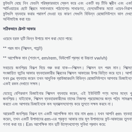
ফন্টগুলি বেছে নিন যেগুলি পরিষ্কারভাবে স্কেল করে এবং একটি বড় টিভি স্ক্রীন এবং এক
স্মার্টওয়াচের ছোট স্ক্রিনে সমানভাবে পাঠযোগ্য৷ সাধারণত, হেলভেটিকার মতো ওয়েব-নিরা
ফন্টগুলি ব্যবহার করার পরামর্শ দেওয়া হয় কারণ সেগুলি বিভিন্ন রেজোলিউশনে ভাল দেখ
অপ্টিমাইজ করা হয়৷
সঠিকভাবে
টেক্সট
আকার
ওয়েবে হরফ দুটি ভিন্ন উপায়ে মাপ করা যেতে পারে:
** পরম মান (পিক্সেল, পয়েন্ট)
** আপেক্ষিক মান (শতাংশ, em/rem, ভিউপোর্ট প্রস্থ বা উচ্চতা vw/vh)
সবচেয়ে জনপ্রিয় বিকল্প দিয়ে শুরু করা যাক—পিক্সেল। পিক্সেল হল পরম মান। পিক্সেল
সংজ্ঞায়িত ফন্টের আকার ব্যবহারকারীর স্ক্রিনের পিক্সেল আকারের উপর ভিত্তি করে হবে। আপ
যখন px ব্যবহার করেন তখন আধুনিক ব্রাউজারগুলি বিভিন্ন রেজোলিউশনে আপনার ডিজাইনক
একই রকম দেখাতে সক্ষম।
যেহেতু বেশিরভাগ ডিজাইনার পিক্সেল ব্যবহার করেন, এই ইউনিটটি পণ্য দলের মধ্যে খু
জনপ্রিয়। যাইহোক, পিক্সেল ব্যবহারকারীদের তাদের নিজস্ব প্রয়োজনের জন্য পাঠ্য সামঞ্জস
করতে এবং আপনার ডিজাইনকে কম অ্যাক্সেসযোগ্য করে তুলতে সক্ষম করবে না।
আরেকটি জনপ্রিয় বিকল্প হল একটি আপেক্ষিক মান যার নাম em। যখন আপনি em ব্যবহা
করেন, তখন একটি উপাদানের em-এর প্রকৃত আকার তার মূল উপাদানের ফন্ট-আকারের তুলনায
গণনা করা হয়। Em আপেক্ষিক মান দুটি উল্লেখযোগ্য সুবিধা প্রদান করে: