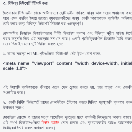
৩.
বিভিন্ন
ভিউপোর্ট
মিটমাট
করা
দৈত্যাকার টিভি স্ক্রীন থেকে স্মার্টওয়াচের ছোট স্ক্রীন পর্যন্ত, মানুষ আজ ওয়েব অ্যাক্সেস কর
পারে এমন বহুবিধ উপায় রয়েছে৷ ব্যবহারকারীদের জন্য একটি আরামদায়ক ব্রাউজিং অভিজ্ঞ
তৈরি করার জন্য বিভিন্ন ভিউপোর্ট মিটমাট করা গুরুত্বপূর্ণ।
রেসপনসিভ ডিজাইন ডিজাইনারদের নির্দিষ্ট ডিভাইস ক্লাস এবং বিভিন্ন স্ক্রীন সাইজ টার্গ
করার অনুমতি দিয়ে এই সমস্যার সমাধান করে। একটি প্রতিক্রিয়াশীল ডিজাইন তৈরি করতে
ওয়েব ডিজাইনারদের দুটি জিনিস করতে হবে:
১. তাদের সমস্ত HTML পৃষ্ঠাগুলিতে “ভিউপোর্ট” মেটা ট্যাগ যোগ করুন:
<meta
name=”viewport” content=”width=device-width, initial
scale=1.0″>
এই ট্যাগটি ব্রাউজারকে কীভাবে ওয়েব পেজ রেন্ডার করতে হয়, তার মাত্রা এবং স্কেলি
সংজ্ঞায়িত করে।
২. একটি নির্দিষ্ট ভিউপোর্টে তাদের লেআউটকে টেইলার করতে মিডিয়া প্রশ্নগুলি ব্যবহার করু
উদাহরণ স্বরূপ:
মোবাইলে বোতাম বা তাদের মধ্যে আপেক্ষিক দূরত্বের মতো কার্যকরী নিয়ন্ত্রণের আকার বাড়া
এটি স্পর্শ ডিভাইসগুলিতে
ফিটস আইন
মেনে চলতে এবং ব্যবহারকারীর আরও আরামদায়
মিথস্ক্রিয়া তৈরি করতে সহায়তা করবে।