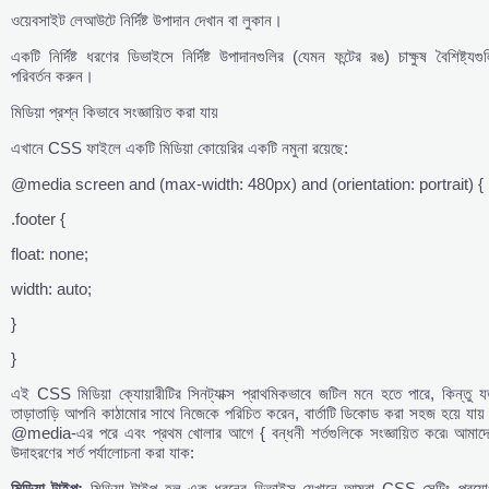
ওয়েবসাইট লেআউটে নির্দিষ্ট উপাদান দেখান বা লুকান।
একটি নির্দিষ্ট ধরণের ডিভাইসে নির্দিষ্ট উপাদানগুলির (যেমন ফন্টের রঙ) চাক্ষুষ বৈশিষ্ট্যগু
পরিবর্তন করুন।
মিডিয়া প্রশ্ন কিভাবে সংজ্ঞায়িত করা যায়
এখানে CSS ফাইলে একটি মিডিয়া কোয়েরির একটি নমুনা রয়েছে:
@media screen and (max-width: 480px) and (orientation: portrait) {
.footer {
float: none;
width: auto;
}
}
এই CSS মিডিয়া ক্যোয়ারীটির সিনট্যাক্স প্রাথমিকভাবে জটিল মনে হতে পারে, কিন্তু য
তাড়াতাড়ি আপনি কাঠামোর সাথে নিজেকে পরিচিত করেন, বার্তাটি ডিকোড করা সহজ হয়ে যায
@media-এর পরে এবং প্রথম খোলার আগে { বন্ধনী শর্তগুলিকে সংজ্ঞায়িত করে৷ আমাদে
উদাহরণের শর্ত পর্যালোচনা করা যাক:
মিডিয়া
টাইপ:
মিডিয়া টাইপ হল এক ধরনের ডিভাইস যেখানে আমরা CSS সেটিং প্রয়ো