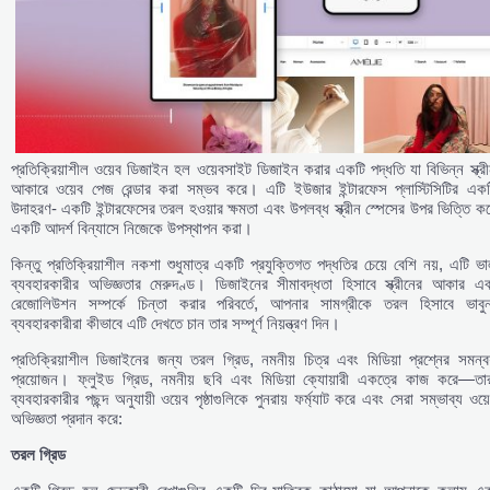
প্রতিক্রিয়াশীল ওয়েব ডিজাইন হল ওয়েবসাইট ডিজাইন করার একটি পদ্ধতি যা বিভিন্ন স্ক্র
আকারে ওয়েব পেজ রেন্ডার করা সম্ভব করে। এটি ইউজার ইন্টারফেস প্লাস্টিসিটির একট
উদাহরণ- একটি ইন্টারফেসের তরল হওয়ার ক্ষমতা এবং উপলব্ধ স্ক্রীন স্পেসের উপর ভিত্তি ক
একটি আদর্শ বিন্যাসে নিজেকে উপস্থাপন করা।
কিন্তু প্রতিক্রিয়াশীল নকশা শুধুমাত্র একটি প্রযুক্তিগত পদ্ধতির চেয়ে বেশি নয়, এটি ভ
ব্যবহারকারীর অভিজ্ঞতার মেরুদণ্ড। ডিজাইনের সীমাবদ্ধতা হিসাবে স্ক্রীনের আকার এব
রেজোলিউশন সম্পর্কে চিন্তা করার পরিবর্তে, আপনার সামগ্রীকে তরল হিসাবে ভাবুন
ব্যবহারকারীরা কীভাবে এটি দেখতে চান তার সম্পূর্ণ নিয়ন্ত্রণ দিন।
প্রতিক্রিয়াশীল ডিজাইনের জন্য তরল গ্রিড, নমনীয় চিত্র এবং মিডিয়া প্রশ্নের সমন্ব
প্রয়োজন। ফ্লুইড গ্রিড, নমনীয় ছবি এবং মিডিয়া ক্যোয়ারী একত্রে কাজ করে—তার
ব্যবহারকারীর পছন্দ অনুযায়ী ওয়েব পৃষ্ঠাগুলিকে পুনরায় ফর্ম্যাট করে এবং সেরা সম্ভাব্য ওয়
অভিজ্ঞতা প্রদান করে:
তরল
গ্রিড