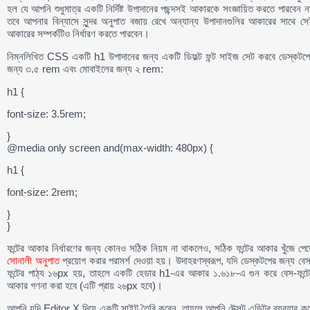
হল যে আপনি শুধুমাত্র একটি নির্দিষ্ট উপাদানের পছন্দসই আকারকে সংজ্ঞায়িত করতে পারবেন ন
তবে আপনার বিন্যাসে সুন্দর অনুপাত বজায় রেখে অন্যান্য উপাদানগুলির আকারের সাথে সে
আকারের সম্পর্কটিও নির্ধারণ করতে পারবেন।
নিম্নলিখিত CSS একটি h1 উপাদানের জন্য একটি ডিফল্ট ফন্ট সাইজ সেট করবে ডেস্কটপে
জন্য ৩.৫ rem এবং মোবাইলের জন্য ২ rem:
h1 {
font-size: 3.5rem;
}
@media only screen and(max-width: 480px) {
h1 {
font-size: 2rem;
}
}
ফন্টের আকার নির্ধারণের জন্য কোনও সঠিক নিয়ম না থাকলেও, সঠিক ফন্টের আকার খুঁজে পে
সোনালী অনুপাত
প্রয়োগ করার পরামর্শ দেওয়া হয়। উদাহরণস্বরূপ, যদি ডেস্কটপের জন্য বে
ফন্টের পাঠ্য ১৬px হয়, তাহলে একটি হেডার h1-এর আকার ১.৬১৮-এ গুন করে বেস-ফন্টে
আকার গণনা করা হবে (এটি প্রায় ২৬px হবে)।
আপনি যদি Editor X দিয়ে একটি সাইট তৈরি করেন, তাহলে আপনি টেক্সট এডিটর ব্যবহার কর