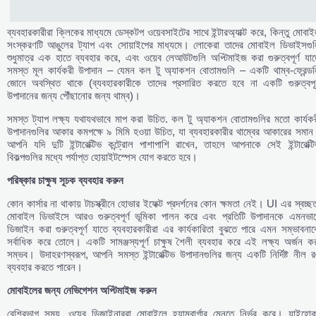
ব্যবহারকারীরা ক্লিকের মাধ্যমে ডেস্কটপ ওয়েবসাইটের সাথে ইন্টারঅ্যাক্ট করে, কিন্তু মোবা
সংস্করণটি আঙুলের ট্যাপ এবং সোয়াইপের মাধ্যমে। লোকেরা তাদের মোবাইল ডিভাইসগুল
শুধুমাত্র এক হাতে ব্যবহার করে, এবং ওয়েব লেআউটগুলি অপ্টিমাইজ করা গুরুত্বপূর্ণ যা
সমস্ত মূল কার্যকরী উপাদান – যেমন কল টু অ্যাকশন বোতামগুলি – একটি থাম্ব-ফ্রেন্ডল
জোনে অবস্থিত থাকে (ব্যবহারকারীকে তাদের প্রসারিত করতে হবে না একটি গুরুত্বপূর্
উপাদানের জন্য পৌঁছানোর জন্য থাম্ব)।
সমস্ত ট্যাপ লক্ষ্য যথাযথভাবে মাপ করা উচিত. কল টু অ্যাকশন বোতামগুলির মতো কার্যকর
উপাদানগুলির আকার কমপক্ষে ৯ মিমি হওয়া উচিত, যা ব্যবহারকারীর থাম্বের আকারের সমান
আপনি যদি দুটি ইন্টারেক্টিভ কন্ট্রোল পাশাপাশি রাখেন, তাহলে আপনাকে সেই ইন্টারেক্ট
বিকল্পগুলির মধ্যে পর্যাপ্ত হোয়াইটস্পেস যোগ করতে হবে।
পরিষ্কার
চাক্ষুষ
সূচক
ব্যবহার
করুন
কোন কার্সার না থাকায় টাচস্ক্রীনে হোভার ইফেক্ট প্রদর্শনের কোন ক্ষমতা নেই। UI এর স্বচ্ছ
মোবাইল ডিভাইসে আরও গুরুত্বপূর্ণ ভূমিকা পালন করে এবং প্রতিটি উপাদানকে এমনভাব
ডিজাইন করা গুরুত্বপূর্ণ যাতে ব্যবহারকারীরা এর কার্যকারিতা বুঝতে পারে এমন সম্ভাবনা
সর্বাধিক করে তোলে। একটি সামঞ্জস্যপূর্ণ চাক্ষুষ শৈলী ব্যবহার করে এই লক্ষ্য অর্জন ক
সম্ভব। উদাহরণস্বরূপ, আপনি সমস্ত ইন্টারেক্টিভ উপাদানগুলির জন্য একটি নির্দিষ্ট নীল 
ব্যবহার করতে পারেন।
মোবাইলের
জন্য
নেভিগেশন
অপ্টিমাইজ
করুন
বেশিরভাগ সময়, ওয়েব ডিজাইনাররা মোবাইলে হ্যামবার্গার মেনুতে নির্ভর করে। যাইহোক