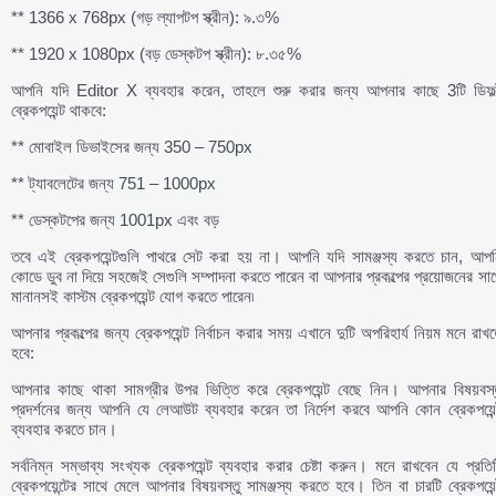
** 1366 x 768px (গড় ল্যাপটপ স্ক্রীন): ৯.৩%
** 1920 x 1080px (বড় ডেস্কটপ স্ক্রীন): ৮.৩৫%
আপনি যদি Editor X ব্যবহার করেন, তাহলে শুরু করার জন্য আপনার কাছে 3টি ডিফল্
ব্রেকপয়েন্ট থাকবে:
** মোবাইল ডিভাইসের জন্য 350 – 750px
** ট্যাবলেটের জন্য 751 – 1000px
** ডেস্কটপের জন্য 1001px এবং বড়
তবে এই ব্রেকপয়েন্টগুলি পাথরে সেট করা হয় না। আপনি যদি সামঞ্জস্য করতে চান, আপন
কোডে ডুব না দিয়ে সহজেই সেগুলি সম্পাদনা করতে পারেন বা আপনার প্রকল্পের প্রয়োজনের সা
মানানসই কাস্টম ব্রেকপয়েন্ট যোগ করতে পারেন৷
আপনার প্রকল্পের জন্য ব্রেকপয়েন্ট নির্বাচন করার সময় এখানে দুটি অপরিহার্য নিয়ম মনে রাখ
হবে:
আপনার কাছে থাকা সামগ্রীর উপর ভিত্তি করে ব্রেকপয়েন্ট বেছে নিন। আপনার বিষয়বস্ত
প্রদর্শনের জন্য আপনি যে লেআউট ব্যবহার করেন তা নির্দেশ করবে আপনি কোন ব্রেকপয়েন্
ব্যবহার করতে চান।
সর্বনিম্ন সম্ভাব্য সংখ্যক ব্রেকপয়েন্ট ব্যবহার করার চেষ্টা করুন। মনে রাখবেন যে প্রতি
ব্রেকপয়েন্টের সাথে মেলে আপনার বিষয়বস্তু সামঞ্জস্য করতে হবে। তিন বা চারটি ব্রেকপয়েন