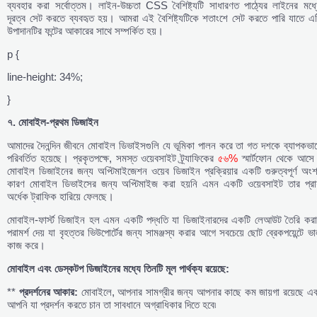
ব্যবহার করা সর্বোত্তম। লাইন-উচ্চতা CSS বৈশিষ্ট্যটি সাধারণত পাঠ্যের লাইনের মধ্য
দূরত্ব সেট করতে ব্যবহৃত হয়। আমরা এই বৈশিষ্ট্যটিকে শতাংশে সেট করতে পারি যাতে এট
উপাদানটির ফন্টের আকারের সাথে সম্পর্কিত হয়।
p {
line-height: 34%;
}
৭.
মোবাইল-
প্রথম
ডিজাইন
আমাদের দৈনন্দিন জীবনে মোবাইল ডিভাইসগুলি যে ভূমিকা পালন করে তা গত দশকে ব্যাপকভাব
পরিবর্তিত হয়েছে। প্রকৃতপক্ষে, সমস্ত ওয়েবসাইট ট্র্যাফিকের
৫৬%
স্মার্টফোন থেকে আসে
মোবাইল ডিজাইনের জন্য অপ্টিমাইজেশন ওয়েব ডিজাইন প্রক্রিয়ার একটি গুরুত্বপূর্ণ অং
কারণ মোবাইল ডিভাইসের জন্য অপ্টিমাইজ করা হয়নি এমন একটি ওয়েবসাইট তার প্রায
অর্ধেক ট্রাফিক হারিয়ে ফেলছে।
মোবাইল-ফার্স্ট ডিজাইন হল এমন একটি পদ্ধতি যা ডিজাইনারদের একটি লেআউট তৈরি করা
পরামর্শ দেয় যা বৃহত্তর ভিউপোর্টের জন্য সামঞ্জস্য করার আগে সবচেয়ে ছোট ব্রেকপয়েন্টে ভ
কাজ করে।
মোবাইল
এবং
ডেস্কটপ
ডিজাইনের
মধ্যে
তিনটি
মূল
পার্থক্য
রয়েছে:
**
প্রদর্শনের
আকার:
মোবাইলে, আপনার সামগ্রীর জন্য আপনার কাছে কম জায়গা রয়েছে এব
আপনি যা প্রদর্শন করতে চান তা সাবধানে অগ্রাধিকার দিতে হবে৷