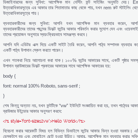
ডিজাইনারদের জন্য সুবিধা: আপেক্ষিক মান নেস্টিং ফন্ট সাইজিং অনুমতি দেয়। E
উত্তরাধিকারসূত্রে এর আকার তার পিতামাতার কাছ থেকে পায়, যখন rem রুট স্টাইলিং থেক
উত্তরাধিকারসূত্রে পায়।
ব্যবহারকারীদের জন্য সুবিধা: আপনি যখন আপেক্ষিক মান ব্যবহার করেন, আপন
ব্যবহারকারীদের তাদের পছন্দের ডিফল্ট ফন্টের আকার পরিবর্তন করার সুযোগ দেন এবং ওয়েবসা
তাদের প্রয়োজন অনুসারে স্বয়ংক্রিয়ভাবে সামঞ্জস্য করবে।
আপনি যদি এডিটর এক্স দিয়ে একটি সাইট তৈরি করেন, আপনি পাঠ্য সম্পাদক ব্যবহার কর
একটি পাঠ্য উপাদান স্কেল করতে পারেন।
এখন শতকরা নিয়ে আলোচনা করা যাক। ১০০% ফন্টের আকারের সাথে, একটি পৃষ্ঠার সমস্
উপাদান ব্রাউজারের ডিফল্ট প্রকারের আকারের সাথে আপেক্ষিক আকারের হয়:
body {
font: normal 100% Roboto, sans-serif ;
}
শেষ কিন্তু অন্তত নয়, যখন ফন্টটিকে “vw” ইউনিটে সংজ্ঞায়িত করা হয়, তখন পাঠ্যের আক
ব্রাউজার উইন্ডোর আকার অনুসরণ করবে:
<h1 style=”font-size:12vw”>Hello World</h1>
বিবেচনা করার আরেকটি বিষয় হল বিভিন্ন ডিভাইসে ফন্টের আকার ভিন্ন হওয়া দরকার। এট
ডেস্কটপে বড় এবং মোবাইলে ছোট হওয়া উচিত। আবার, আপেক্ষিক মান ব্যবহার করার সুবিধ