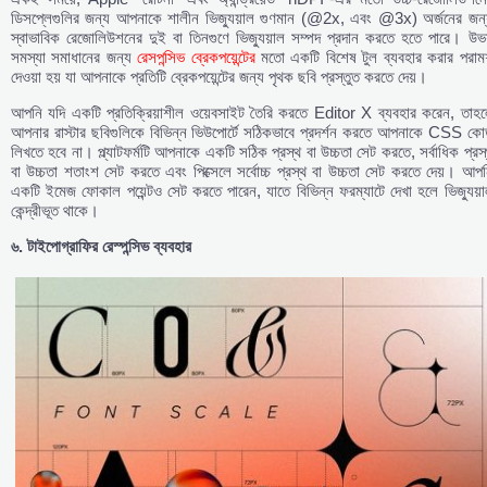
ডিসপ্লেগুলির জন্য আপনাকে শালীন ভিজ্যুয়াল গুণমান (@2x, এবং @3x) অর্জনের জন্
স্বাভাবিক রেজোলিউশনের দুই বা তিনগুণে ভিজ্যুয়াল সম্পদ প্রদান করতে হতে পারে। উভয
সমস্যা সমাধানের জন্য
রেসপন্সিভ ব্রেকপয়েন্টের
মতো একটি বিশেষ টুল ব্যবহার করার পরামর্
দেওয়া হয় যা আপনাকে প্রতিটি ব্রেকপয়েন্টের জন্য পৃথক ছবি প্রস্তুত করতে দেয়।
আপনি যদি একটি প্রতিক্রিয়াশীল ওয়েবসাইট তৈরি করতে Editor X ব্যবহার করেন, তাহল
আপনার রাস্টার ছবিগুলিকে বিভিন্ন ভিউপোর্টে সঠিকভাবে প্রদর্শন করতে আপনাকে CSS কো
লিখতে হবে না। প্ল্যাটফর্মটি আপনাকে একটি সঠিক প্রস্থ বা উচ্চতা সেট করতে, সর্বাধিক প্রস
বা উচ্চতা শতাংশ সেট করতে এবং পিক্সেলে সর্বোচ্চ প্রস্থ বা উচ্চতা সেট করতে দেয়। আপ
একটি ইমেজ ফোকাল পয়েন্টও সেট করতে পারেন, যাতে বিভিন্ন ফরম্যাটে দেখা হলে ভিজ্যুয়
কেন্দ্রীভূত থাকে।
৬.
টাইপোগ্রাফির
রেস্পন্সিভ
ব্যবহার