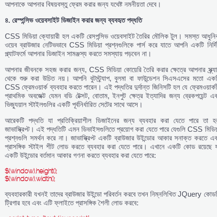
আপনাকে আপনার বিষয়বস্তু ফ্রেম করার জন্য যথেষ্ট নমনীয়তা দেবে।
৪.
রেস্পন্সিভ
ওয়েবসাইট
ডিজাইন
করার
জন্য
ব্যবহৃত
পদ্ধতি
CSS মিডিয়া ক্যোয়ারী হল একটি রেসপন্সিভ ওয়েবসাইট তৈরির মৌলিক টুল। সমস্ত আধুনি
ওয়েব ব্রাউজার নেটিভভাবে CSS মিডিয়া প্রশ্নগুলিকে পার্স করে যাতে আপনি একটি নির্দিষ
প্ল্যাটফর্মে আপনার ডিজাইন সামঞ্জস্য করতে সমস্যায় পড়বেন না।
আপনার জীবনকে সহজ করার জন্য, CSS মিডিয়া কোয়েরি তৈরি করার ক্ষেত্রে আপনার স্ক্র্য
থেকে শুরু করা উচিত নয়। আপনি বুটস্ট্র্যাপ, বুলমা বা ফাউন্ডেশন সিএসএসের মতো একট
CSS ফ্রেমওয়ার্ক ব্যবহার করতে পারেন। এই পদ্ধতির দুর্দান্ত জিনিসটি হল যে ফ্রেমওয়ার্ক
প্রাথমিক অবজেক্ট যেমন বডি টেক্সট, বোতাম, ইনপুট ক্ষেত্র ইত্যাদির জন্য ব্রেকপয়েন্ট এ
ভিজ্যুয়াল স্টাইলগুলির একটি পূর্বনির্ধারিত সেটের সাথে আসে।
আরেকটি পদ্ধতি যা প্রতিক্রিয়াশীল ডিজাইনের জন্য ব্যবহার করা যেতে পারে তা হ
জাভাস্ক্রিপ্ট। এই পদ্ধতিটি এমন ডিভাইসগুলিতে প্রয়োগ করা যেতে পারে যেগুলি CSS মিডিয
প্রশ্নগুলি সমর্থন করে না। জাভাস্ক্রিপ্ট একটি ব্রাউজার উইন্ডোর আকার সনাক্ত করতে এ
প্রাসঙ্গিক স্টাইল শীট লোড করতে ব্যবহার করা যেতে পারে। এখানে একটি কোড রয়েছে য
একটি উইন্ডোর বর্তমান আকার গণনা করতে ব্যবহার করা যেতে পারে:
$(window).height();
$(window).width();
ব্যবহারকারী যখনই তাদের ব্রাউজার উইন্ডো পরিবর্তন করবে তখন নিম্নলিখিত JQuery কোডট
ট্রিগার হবে এবং এটি ফ্লাইতে প্রাসঙ্গিক শৈলী লোড করবে: