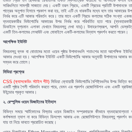
একটি গ্রিড হল ছেদকারী রেখাগুলির একটি দ্বি-মাত্রিক কাঠামো যা আপনাকে কলাম এব
সারিগুলিতে সামগ্রী সাজাতে দেয়। একটি তরল গ্রিডে, একটি গ্রিডের প্রতিটি উপাদানকে ত
পাত্রের অনুপাত হিসাবে প্রকাশ করা হয়, তাই এটি যে ধারকটির মধ্যে বসে তার আকারের উ
নির্ভর করে এটি আকার পরিবর্তন করে। তার মানে একটি গ্রিডে কলামের সঠিক সংখ্যা একজ
ব্যবহারকারীর ভিউপোর্টের আকারের উপর নির্ভর করে পরিবর্তিত হতে পারে (ব্যবহারকারী
ডিভাইসে দৃশ্যমান এলাকা যেখানে বিষয়বস্তু দেখা যায়)। উদাহরণস্বরূপ, আপনি ডেস্কটপ
একটি তিন-কলামের লেআউট এবং মোবাইলে একটি-কলামের বিন্যাস প্রদর্শন করতে পারেন।
আপেক্ষিক
ইউনিট
বিষয়বস্তু ব্লক বা বোতামের মতো ওয়েব পৃষ্ঠার উপাদানগুলি শতাংশের মতো আপেক্ষিক ইউনি
আকার দেওয়া হয়। আপেক্ষিক ইউনিট একটি ভিউপোর্টের আকার অনুযায়ী উপাদানের আকার কর
সম্ভব করে তোলে।
মিডিয়া
প্রশ্নের
CSS (ক্যাসকেডিং স্টাইল শীট)
মিডিয়া ক্যোয়ারী ভিউপোর্টের বৈশিষ্ট্যগুলির উপর ভিত্তি ক
একটি পৃষ্ঠার শৈলী পরিবর্তন করতে পারে, যেমন এর প্রদর্শন রেজোলিউশন এবং একটি ব্রাউজ
উইন্ডোর প্রকৃত আকার।
২.
রেস্পন্সিভ
ওয়েব
ডিজাইনের
ইতিহাস
বিভিন্ন সময়ে স্মার্টফোনের বিস্তার ওয়েব ডিজাইন সম্প্রদায়কে কীভাবে ব্যবহারযোগ্যতা 
কর্মক্ষমতা ত্যাগ না করে বিভিন্ন ডিসপ্লে আকার এবং রেজোলিউশনে বিষয়বস্তু প্রদর্শন ক
যায় তা নিয়ে ভাবতে প্ররোচিত করেছে।
ওয়েব ডিজাইনার Ethan Marcotte তার ২০১০ নিবন্ধ, প্রতিক্রিয়াশীল ওয়েব ডিজাইন