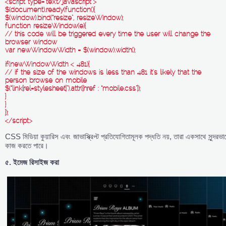
<script type=”text/javascript”>
$(document).ready(function(){
$(window).bind(“resize”, resizeWindow);
function resizeWindow(e){
// this code will be triggered every time the user will change the
browser window
var newWindowWidth = $(window).width();
if(newWindowWidth < 481){
// if the size of the windows is less than 481 it’s likely that the
person browse on mobile
$(“link[rel=stylesheet]”).attr({href : “mobile.css”});
}
}
});
</script>
CSS মিডিয়া কুয়ারিস এবং জাভাস্ক্রিপ্ট প্রতিযোগিতামূলক পদ্ধতি নয়, তারা একসাথে সুন্দরভা
কাজ করতে পারে।
৫.
ইমেজ
রিসাইজ
করা