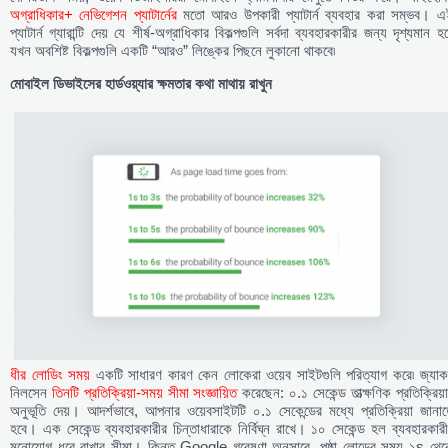
অগ্রাধিকার+ নেভিগেশন প্যাটার্নের
মতো আরও উপকারী প্যাটার্ন ব্যবহার করা সম্ভব। এ
প্যাটার্ন গ্যারান্টি দেয় যে শীর্ষ-অগ্রাধিকার বিকল্পগুলি সর্বদা ব্যবহারকারীর জন্য দৃশ্যমান হ
যখন অবশিষ্ট বিকল্পগুলি একটি “আরও” লিঙ্কের পিছনে লুকানো থাকবে৷
মোবাইল
ডিভাইসের
হার্ডওয়্যার
ক্ষমতার
কথা
মাথায়
রাখুন
ধীর লোডিং সময়
একটি সাধারণ কারণ কেন লোকেরা ওয়েব সাইটগুলি পরিত্যাগ করে৷ জ্যাক
নিলসেন
তিনটি প্রতিক্রিয়া-সময় সীমা সংজ্ঞায়িত
করেছেন: ০.১ সেকেন্ড তাত্ক্ষণিক প্রতিক্রিয়
অনুভূতি দেয়। আদর্শভাবে, আপনার ওয়েবসাইটটি ০.১ সেকেন্ডের মধ্যে প্রতিক্রিয়া জানা
হবে। এক সেকেন্ড ব্যবহারকারীর চিন্তাধারাকে নির্বিঘ্ন রাখে। ১০ সেকেন্ড হল ব্যবহারকার
মনোযোগ ধরে রাখার সীমা। কিন্তু Google গবেষণা অনুসারে, পৃষ্ঠা লোডের সময় ১s থেক