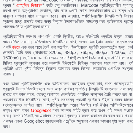
প্রথম ”
রেস্পন্সিভ ডিজাইন
” শব্দটি চালু করেছিলেন। Marcotte প্রতিক্রিয়াশীল স্থাপত
নকশা দ্বারা অনুপ্রাণিত হয়েছিল, যার ফলে একটি স্থান স্বয়ংক্রিয়ভাবে এর মধ্যে থা
মানুষের সংখ্যার সাথে সামঞ্জস্য করে। নাম অনুসারে, প্রতিক্রিয়াশীল ডিজাইনগুলি উপলব
স্থানের মধ্যে মাপসই করার জন্য বিন্যাস উপাদানগুলিকে সামঞ্জস্য করে ব্রাউজারের প্রস্থ
পরিবর্তনগুলিতে প্রতিক্রিয়া জানায়৷
প্রতিক্রিয়াশীল নকশার পাশাপাশি একটি দ্বিতীয়, আরও দর্জি-তৈরি পদ্ধতির উদ্ভব হয়েছ
অভিযোজিত নকশা। অভিযোজিত ডিজাইনের সাথে, ওয়েব ডিজাইনার অ্যারন গুস্তাফসনে
একটি
বইতে
এক বছর আগে তৈরি করা হয়েছিল, ডিজাইনাররা প্রতিটি ব্রেকপয়েন্টের জন্য এক
লেআউট তৈরি করে (সাধারণত 320px, 480px, 760px, 960px, 1200px, এব
1600px)। ছোট এবং বড় পর্দার জন্য কোন বৈশিষ্ট্যগুলি পরিবর্তন করা হবে তা নির্ধারণ কর
মিডিয়া প্রশ্নগুলি ব্যবহার করে নকশাটি ভিউপোর্টের বিভিন্ন আকারের সাথে খাপ খায়। ত
প্রতিটি ওয়েব পৃষ্ঠায় বিভিন্ন স্ক্রিনের আকারের জন্য ফিক্সড লেআউটের একাধিক সংস্ক
রয়েছে।
যখন আমরা প্রতিক্রিয়াশীল এবং অভিযোজিত ডিজাইনের তুলনা করি, তখন প্রতিক্রিয়াশী
প্রায়শই উন্নত ডিজাইনারদের জন্য আরও কার্যকর পদ্ধতি। ডিজাইনটি বাস্তবায়ন এবং বজা
রাখতে কম কাজ লাগে, যেহেতু আপনাকে লেআউটের একাধিক সংস্করণ তৈরি করতে হবে না
প্রতিক্রিয়াশীল ডিজাইনের সাথে, পৃষ্ঠার বিষয়বস্তু প্রতিটি ব্রাউজার উইন্ডোর জন্য নিজে
সর্বোত্তমভাবে সাজিয়ে রাখে। প্রতিক্রিয়াশীল ওয়েব ডিজাইন সার্চ ইঞ্জিন অপ্টিমাইজেশান
জন্যও ভাল কারণ
Googlebot
যখন আপনার সাইট ক্রল করে তখন এটি সম্পদ সংরক্ষ
করে। আপনার ডিজাইনের একাধিক সংস্করণ পুনরুদ্ধার করতে একাধিকবার ক্রল করার পরিবর্ত
একজন একক Googlebot ব্যবহারকারী এজেন্টকে শুধুমাত্র একবার আপনার পৃষ্ঠা ক্রল করত
হবে।