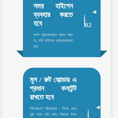
সময় হাইপেন
ব্যবহার করতে
হবে
02
গুগল আন্ডারস্কোর পড়তে পারে
না, তাই হাইপেন ব্যাবহারকরতে
হবে
মূল / রুট ফোল্ডার এ
প্রধান কনটেন্ট
রাখতে হবে
ইউআরএল স্ট্রাকচার / লিংক দেখে
বুঝা যাবে এটা কোন বিষয়ের উপর