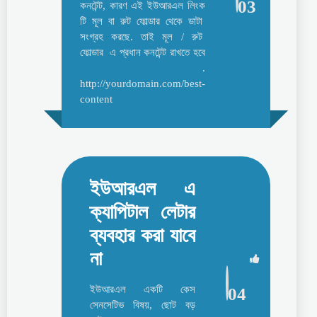
03
কনটেন্ট, কারণ এই ইউআরএল লিংক
টি মূল বা রুট ফোল্ডার থেকে ডাটা
সংগ্রহ করছে. তাই মূল / রুট
ফোল্ডার এ প্রধান কনটেন্ট রাখতে হবে
.
http://yourdomain.com/best-
content
ইউআরএল এ
ক্যাপিটাল লেটার
ব্যবহার করা যাবে
না
ইউআরএল একটি কেস
04
সেনসেটিভ বিষয়, ছোট বড়