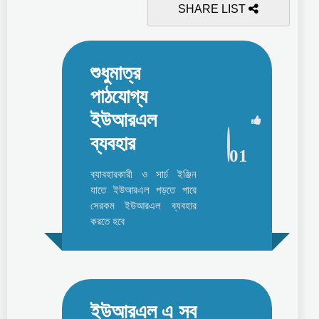
SHARE LIST
শুধুমাত্র
পাঠযোগ্য
ইউআরএল
ব্যবহার
01
ব্যাবহারকারী ও সার্চ ইঞ্জিন
যাতে ইউআরএল পড়তে পারে
সেরকম ইউআরএল ব্যবহার
করতে হবে
ইউআরএল এ সব