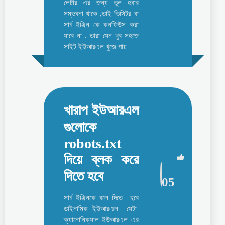
লেটার এর জন্য ভুল হবার
সম্ভবনা থাকে ,তাই ভিসিটর বা
সার্চ ইঞ্জিন কে কনফিউস করা
যাবে না . তারা যেন খুব সহজে
সাইট ইউআরএল খুজে পায়
খারাপ ইউআরএল
গুলোকে
robots.txt
দিয়ে ব্লক করে
দিতে হবে
05
সার্চ ইঞ্জিনকে বলে দিতে হবে
ডাইনামিক ইউআরএল যেটা
ক্যানোনিক্যাল ইউআরএল এর