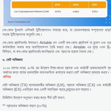
লো-কোড টুলগুলি এপিআই ইন্টিগ্রেশনেও সাহায্য করে, যা ডেভেলপারদের সম্পৃক্ততা ছাড়া
সহজে ইন্টিগ্রেশনের অনুমতি দেয়।
লো-কোড প্ল্যাটফর্মের উদাহরণ: Airtable হল একটি কম-কোড প্ল্যাটফর্ম যা ড্র্যাগ এবং ড্
কার্যকারিতা অফার করে অ্যাপ্লিকেশন তৈরি করতে দেয়। Airtable এর মূল্য এখন $১
বিলিয়ন, যা কম-কোড প্ল্যাটফর্মের জনপ্রিয়তা এবং গ্রহণের হারকে বৈধতা দেয়।
৬.
মোট
অভিজ্ঞতা
২০২৬
সালের
মধ্যে,
৬০%
বড়
উদ্যোগ
বিশ্ব-
মানের
গ্রাহক
এবং
কর্মচারী
অ্যাডভোকেসি
স্
অর্জনের
জন্য
তাদের
ব্যবসায়িক
মডেলগুলিকে
রূপান্তর
করতে
মোট
অভিজ্ঞতা
ব্যবহার
করবে। 
গার্টনার
মোট অভিজ্ঞতা (TX) ব্যবহারকারীর অভিজ্ঞতা (UX), গ্রাহক অভিজ্ঞতা (CX) এবং কর্মচারী
অভিজ্ঞতা (EX) একত্রিত করে একটি সামগ্রিক স্তরে ব্র্যান্ডের ছাপ বাড়াতে।
ডিজিটাল উদ্যোগ অনুসরণ করার জন্য শীর্ষ দুটি কারণ:
** গ্রাহকের অভিজ্ঞতা বাড়ান (৫৮%)