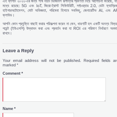
এই ব্লগটি ২০২২-এর জন্য শীর্ষ নয়টি ডিজিটাল রূপান্তর প্রবণতা নিয়ে আলোচনা করেছে, য
মধ্যে রয়েছে: 5G এবং IoT, জিরো-ট্রাস্ট সিকিউরিটি, সফ্টওয়্যার 2.0, ডেটা ফ্যাব্রি
হাইপারঅটোমেশন, মোট অভিজ্ঞতা, পরিষেবা হিসাবে সবকিছু, জেনারেটিভ AI, এবং A
ক্লাউড।
আপনি কোন প্রযুক্তি বাছাই করার পরিকল্পনা করেন না কেন, ধারণাটি হল একটি অনন্য বিক্র
পয়েন্ট (ইউএসপি) উদ্ভাবন করা এবং প্রবর্তন করা যা ROI এর পরিমাণ নির্ধারণে অবদা
রাখবে।
Leave a Reply
Your email address will not be published.
Required fields ar
marked
*
Comment
*
Name
*