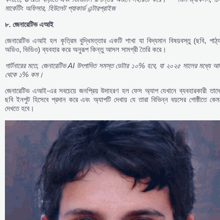
মার্কেটিং
অফিসার,
হিউলেট
প্যাকার্ড
এন্টারপ্রাইজ
৮.
জেনারেটিভ
এআই
জেনারেটিভ এআই হল কৃত্রিম বুদ্ধিমত্তার একটি শাখা যা বিদ্যমান বিষয়বস্তু (ছবি, পাঠ্
অডিও, ভিডিও) ব্যবহার করে অনুরূপ কিন্তু আসল সামগ্রী তৈরি করে।
গার্টনারের
মতে,
জেনারেটিভ AI
উৎপাদিত
সমস্ত
ডেটার
১০%
হবে,
যা
২০২৫
সালের
মধ্যে
আ
থেকে
১%
কম।
জেনারেটিভ এআই-এর সবচেয়ে জনপ্রিয় উদাহরণ হল ফেস অ্যাপ যেখানে ব্যবহারকারী তাদে
ছবি ইনপুট হিসেবে প্রদান করে এবং অ্যাপটি দেখায় যে তারা বিভিন্ন বয়সের গোষ্ঠীতে কে
দেখতে হবে।