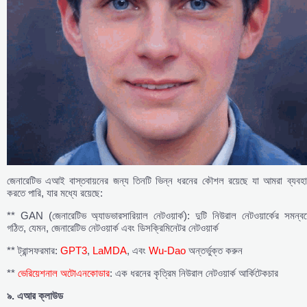
জেনারেটিভ এআই বাস্তবায়নের জন্য তিনটি ভিন্ন ধরনের কৌশল রয়েছে যা আমরা ব্যবহা
করতে পারি, যার মধ্যে রয়েছে:
** GAN (জেনারেটিভ অ্যাডভারসারিয়াল নেটওয়ার্ক): দুটি নিউরাল নেটওয়ার্কের সমন্বয
গঠিত, যেমন, জেনারেটিভ নেটওয়ার্ক এবং ডিসক্রিমিনেটর নেটওয়ার্ক
** ট্রান্সফরমার:
GPT3
,
LaMDA
, এবং
Wu-Dao
অন্তর্ভুক্ত করুন
**
ভেরিয়েশনাল অটোএনকোডার
: এক ধরনের কৃত্রিম নিউরাল নেটওয়ার্ক আর্কিটেকচার
৯.
এআর
ক্লাউড