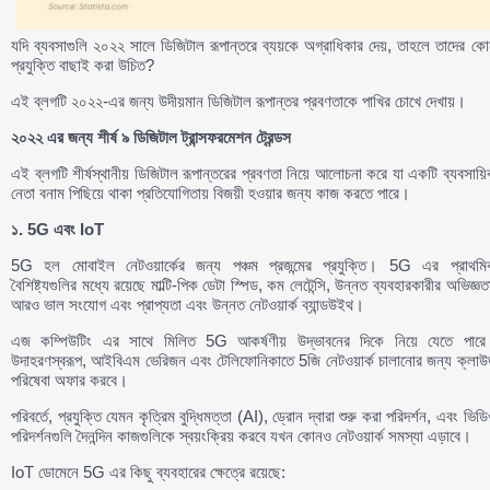
যদি ব্যবসাগুলি ২০২২ সালে ডিজিটাল রূপান্তরে ব্যয়কে অগ্রাধিকার দেয়, তাহলে তাদের ক
প্রযুক্তি বাছাই করা উচিত?
এই ব্লগটি ২০২২-এর জন্য উদীয়মান ডিজিটাল রূপান্তর প্রবণতাকে পাখির চোখে দেখায়।
২০২২
এর
জন্য
শীর্ষ
৯
ডিজিটাল
ট্রান্সফরমেশন
ট্রেন্ডস
এই ব্লগটি শীর্ষস্থানীয় ডিজিটাল রূপান্তরের প্রবণতা নিয়ে আলোচনা করে যা একটি ব্যবসায়
নেতা বনাম পিছিয়ে থাকা প্রতিযোগিতায় বিজয়ী হওয়ার জন্য কাজ করতে পারে।
১. 5G
এবং IoT
5G হল মোবাইল নেটওয়ার্কের জন্য পঞ্চম প্রজন্মের প্রযুক্তি। 5G এর প্রাথমি
বৈশিষ্ট্যগুলির মধ্যে রয়েছে মাল্টি-পিক ডেটা স্পিড, কম লেটেন্সি, উন্নত ব্যবহারকারীর অভিজ্ঞত
আরও ভাল সংযোগ এবং প্রাপ্যতা এবং উন্নত নেটওয়ার্ক ব্যান্ডউইথ।
এজ কম্পিউটিং এর সাথে মিলিত 5G আকর্ষণীয় উদ্ভাবনের দিকে নিয়ে যেতে পারে
উদাহরণস্বরূপ, আইবিএম ভেরিজন এবং টেলিফোনিকাতে 5জি নেটওয়ার্ক চালানোর জন্য ক্লাউ
পরিষেবা অফার করবে।
পরিবর্তে, প্রযুক্তি যেমন কৃত্রিম বুদ্ধিমত্তা (AI), ড্রোন দ্বারা শুরু করা পরিদর্শন, এবং ভিড
পরিদর্শনগুলি দৈনন্দিন কাজগুলিকে স্বয়ংক্রিয় করবে যখন কোনও নেটওয়ার্ক সমস্যা এড়াবে।
IoT ডোমেনে 5G এর কিছু ব্যবহারের ক্ষেত্রে রয়েছে: