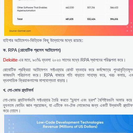
হাইপার অটোমেশন-ভিত্তিক কিছু উদ্যোগের মধ্যে রয়েছে:
ক. RPA (
রোবোটিক
প্রসেস
অটোমেশন)
Deloitte
এর মতে, ৯৩% ব্যবসা ২০২৩ সালের মধ্যে RPA স্থাপনের পরিকল্পনা করে।
রোবোটিক প্রক্রিয়া অটোমেশন সফ্টওয়্যার রোবট ব্যবহার করে কর্মক্ষেত্রে পুনরাবৃত্তিমূ
কাজগুলি পরিচালনা করে। RPA বাজারে গতি বাড়াতে সাহায্য করে, খরচ কমায়, এব
ব্যবসায়িক ক্রিয়াকলাপের মাপযোগ্যতা বাড়ায়।
খ.
লো-
কোড
প্ল্যাটফর্ম
লো-কোড প্ল্যাটফর্মগুলি সফ্টওয়্যার তৈরি করতে “ড্র্যাগ এবং ড্রপ” বৈশিষ্ট্যগুলি অফার কর
ন্যূনতম কোডিং জ্ঞান প্রয়োজন, যা এটিকে নন-টেক লোকেদের জন্য একটি উদ্ভাবনী প্ল্যাটফর
করে তোলে।