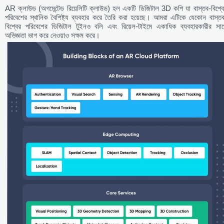
AR ক্লাউড (অগমেন্টেড রিয়েলিটি ক্লাউড) হল একটি ডিজিটাল 3D কপি যা বাস্তব-বিশ্বে
পরিবেশের স্থানিক বৈশিষ্ট্য ব্যবহার করে তৈরি করা হয়েছে। আমরা এটিকে যেকোন বাস্তব
বিশ্বের পরিবেশের ডিজিটাল টুইনও বলি এবং রিয়েল-টাইমে একাধিক ব্যবহারকারীর সাথ
অভিজ্ঞতা ভাগ করে নেওয়াও সক্ষম করে।