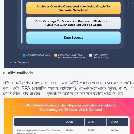
৫.
হাইপারঅটোমেশন
হাইপার অটোমেশনের লক্ষ্য হল ব্যবসা এবং আইটি প্রক্রিয়াগুলিকে অনেকাংশে স্বয়ংক্রি
করা। সেটা RPA (রোবোটিক প্রসেস অটোমেশন), লো-কোড/নো-কোড গ্রহণ, বা AI এব
মেশিন লার্নিং হোক না কেন — ব্যবসাগুলি অটোমেশনে বিনিয়োগ বাড়াতে পরিকল্পনা করে।