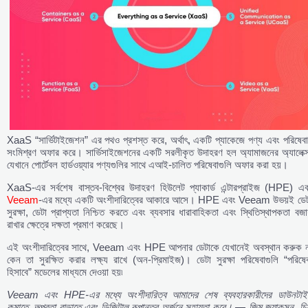
XaaS “সার্ভিটাইজেশন” এর পথও প্রশস্ত করে, অর্থাৎ, একটি প্যাকেজে পণ্য এবং পরিষেবা
সংমিশ্রণ অফার করে। সার্ভিসাইজেশনের একটি সরলীকৃত উদাহরণ হল অ্যামাজনের অ্যালেক্স
যেখানে পোর্টেবল হার্ডওয়্যার পণ্যগুলির সাথে এআই-চালিত পরিষেবাগুলি অফার করা হয়।
XaaS-এর সর্বশেষ বাস্তব-বিশ্বের উদাহরণ হিউলেট প্যাকার্ড এন্টারপ্রাইজ (HPE) এব
Veeam
-এর মধ্যে একটি অংশীদারিত্বের আকারে আসে। HPE এবং Veeam উভয়ই ডেট
সুরক্ষা, ডেটা প্রাপ্যতা নিশ্চিত করতে এবং ব্যবসার ধারাবাহিকতা এবং স্থিতিস্থাপকতা বজা
রাখার ক্ষেত্রে দক্ষতা প্রমাণ করেছে।
এই অংশীদারিত্বের সাথে, Veeam এবং HPE আপনার ডেটাকে যেখানেই অবস্থান করুক ন
কেন তা সুরক্ষিত করার লক্ষ্য রাখে (অন-প্রিমাইজ)। ডেটা সুরক্ষা পরিষেবাগুলি “পরিষে
হিসাবে” মডেলের মাধ্যমে দেওয়া হয়৷
Veeam
এবং HPE-
এর
মধ্যে
অংশীদারিত্ব
আমাদের
শেষ
ব্যবহারকারীদের
ডাউনটাই
কমাতে,
তত্পরতা
বাড়াতে
এবং
ডিজিটাল
রূপান্তর
অর্জনে
সহায়তা
করে। —
জিম
জ্যাকসন,
চি