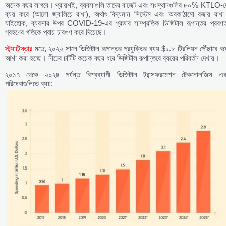
অনেক বছর লাগবে। প্রায়শই, ব্যবসাগুলি তাদের বাজেট এবং সংস্থানগুলির ৮০% KTLO-ত
ব্যয় করে (আলো জ্বালিয়ে রাখা), অর্থাৎ বিদ্যমান সিস্টেম এবং অবকাঠামো বজায় রাখা
যাইহোক, ব্যবসার উপর COVID-19-এর প্রভাব সাম্প্রতিক ডিজিটাল রূপান্তর প্রবণত
গ্রহণের গতিকে প্রায় চারগুণ করে দিয়েছে।
স্ট্যাটিস্তার
মতে, ২০২২ সালে ডিজিটাল রূপান্তর প্রযুক্তির ব্যয় $১.৮ ট্রিলিয়ন পৌঁছাবে ব
আশা করা হচ্ছে। নীচের চার্টটি কয়েক বছর ধরে ডিজিটাল রূপান্তরে ব্যয়ের পরিবর্তন দেখায়।
২০১৭ থেকে ২০২৪ পর্যন্ত বিশ্বব্যাপী ডিজিটাল ট্রান্সফরমেশন টেকনোলজিস এব
পরিষেবাগুলিতে ব্যয়: