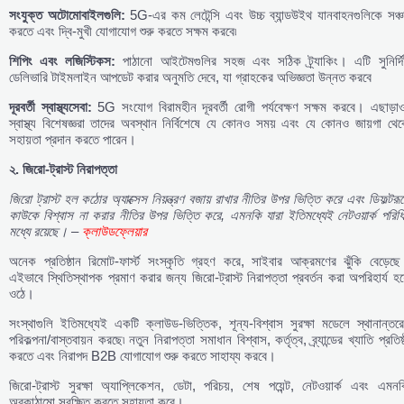
সংযুক্ত
অটোমোবাইলগুলি:
5G-এর কম লেটেন্সি এবং উচ্চ ব্যান্ডউইথ যানবাহনগুলিকে সঞ্চ
করতে এবং দ্বি-মুখী যোগাযোগ শুরু করতে সক্ষম করবে৷
শিপিং
এবং
লজিস্টিকস:
পাঠানো আইটেমগুলির সহজ এবং সঠিক ট্র্যাকিং। এটি সুনির্দিষ্
ডেলিভারি টাইমলাইন আপডেট করার অনুমতি দেবে, যা গ্রাহকের অভিজ্ঞতা উন্নত করবে
দূরবর্তী
স্বাস্থ্যসেবা:
5G সংযোগ বিরামহীন দূরবর্তী রোগী পর্যবেক্ষণ সক্ষম করবে। এছাড়াও
স্বাস্থ্য বিশেষজ্ঞরা তাদের অবস্থান নির্বিশেষে যে কোনও সময় এবং যে কোনও জায়গা থে
সহায়তা প্রদান করতে পারেন।
২. জিরো-ট্রাস্ট নিরাপত্তা
জিরো ট্রাস্ট হল কঠোর অ্যাক্সেস নিয়ন্ত্রণ বজায় রাখার নীতির উপর ভিত্তি করে এবং ডিফল্টরূ
কাউকে বিশ্বাস না করার নীতির উপর ভিত্তি করে, এমনকি যারা ইতিমধ্যেই নেটওয়ার্ক পরিধ
মধ্যে রয়েছে। –
ক্লাউডফ্লেয়ার
অনেক প্রতিষ্ঠান রিমোট-ফার্স্ট সংস্কৃতি গ্রহণ করে, সাইবার আক্রমণের ঝুঁকি বেড়েছে
এইভাবে স্থিতিস্থাপক প্রমাণ করার জন্য জিরো-ট্রাস্ট নিরাপত্তা প্রবর্তন করা অপরিহার্য হয
ওঠে।
সংস্থাগুলি ইতিমধ্যেই একটি ক্লাউড-ভিত্তিক, শূন্য-বিশ্বাস সুরক্ষা মডেলে স্থানান্তর
পরিকল্পনা/বাস্তবায়ন করছে৷ নতুন নিরাপত্তা সমাধান বিশ্বাস, কর্তৃত্ব, ব্র্যান্ডের খ্যাতি প্রতিষ্
করতে এবং নিরাপদ B2B যোগাযোগ শুরু করতে সাহায্য করবে।
জিরো-ট্রাস্ট সুরক্ষা অ্যাপ্লিকেশন, ডেটা, পরিচয়, শেষ পয়েন্ট, নেটওয়ার্ক এবং এমন
অবকাঠামো সুরক্ষিত করতে সহায়তা করে।