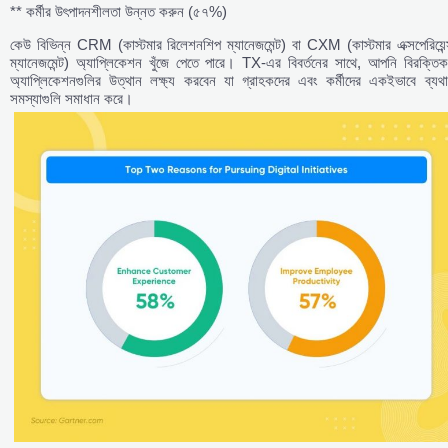
** কর্মীর উৎপাদনশীলতা উন্নত করুন (৫৭%)
কেউ বিভিন্ন CRM (কাস্টমার রিলেশনশিপ ম্যানেজমেন্ট) বা CXM (কাস্টমার এক্সপেরিয়েন
ম্যানেজমেন্ট) অ্যাপ্লিকেশন খুঁজে পেতে পারে। TX-এর বিবর্তনের সাথে, আপনি বিরক্তিক
অ্যাপ্লিকেশনগুলির উত্থান লক্ষ্য করবেন যা গ্রাহকদের এবং কর্মীদের একইভাবে ব্যথা
সমস্যাগুলি সমাধান করে।