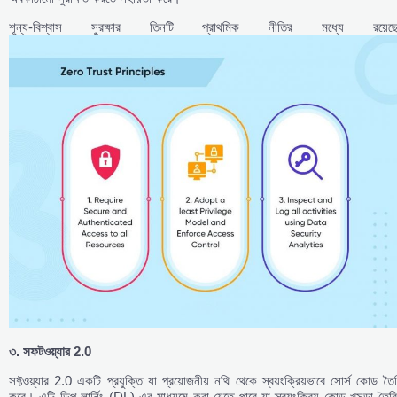
শূন্য-বিশ্বাস সুরক্ষার তিনটি প্রাথমিক নীতির মধ্যে রয়েছে
৩. সফটওয়্যার 2.0
সফ্টওয়্যার 2.0 একটি প্রযুক্তি যা প্রয়োজনীয় নথি থেকে স্বয়ংক্রিয়ভাবে সোর্স কোড তৈ
করে। এটি ডিপ লার্নিং (DL) এর মাধ্যমে করা যেতে পারে যা স্বয়ংক্রিয় কোড খসড়া তৈর