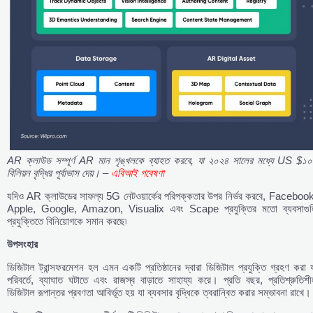
AR
ক্লাউড
সম্পূর্ণ AR
মান
শৃঙ্খলকে
ব্যাহত
করবে,
যা
২০২৪
সালের
মধ্যে US $
১০
বিলিয়ন
বৃদ্ধির
পূর্বাভাস
দেয়। –
এবিআই
গবেষণা
যদিও AR ক্লাউডের সাফল্য 5G নেটওয়ার্কের পরিপক্কতার উপর নির্ভর করবে, Facebook
Apple, Google, Amazon, Visualix এবং Scape প্রযুক্তির মতো ব্যবসাগুল
প্রযুক্তিতে বিনিয়োগকে সমান করছে৷
উপসংহার
ডিজিটাল ট্রান্সফরমেশন হল এমন একটি প্রতিষ্ঠানের দ্বারা ডিজিটাল প্রযুক্তি গ্রহণ করা 
পরিবর্তে, ব্যাঘাত ঘটাতে এবং রাজস্ব বাড়াতে সাহায্য করে। প্রতি বছর, প্রতিশ্রুতিশ
ডিজিটাল রূপান্তর প্রবণতা আবির্ভূত হয় যা ব্যবসার বৃদ্ধিকে ত্বরান্বিত করার সম্ভাবনা রাখে।