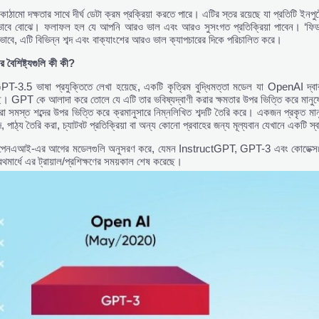
কাঠামো দক্ষতার সাথে দীর্ঘ ডেটা ক্রম প্রক্রিয়া করতে পারে। এটির স্তর রয়েছে যা প্রতিটি ইনপ
াবে বোঝে। ফলাফল হল যে আপনি আরও ভাল এবং আরও সুসংগত প্রতিক্রিয়া পাবেন। ‘ফিড-ফরোয়
াবে, এটি বিভিন্ন শব্দ এবং বাক্যাংশের আরও ভাল ক্যাপচারের দিকে পরিচালিত করে।
এর
বৈশিষ্ট্যগুলি
কী
কী?
.5 ভাষা প্রযুক্তিতে লেখা হয়েছে, একটি কৃত্রিম বুদ্ধিমত্তা মডেল যা OpenAI দ্বারা ত
েছে। GPT কে আলাদা করে তোলে যে এটি তার ভবিষ্যদ্বাণী করার ক্ষমতার উপর ভিত্তি করে মান
া সমস্ত শব্দের উপর ভিত্তি করে ক্রমানুসারে নিম্নলিখিত শব্দটি তৈরি করে। একজন প্রকৃত
দ, পাঠ্য তৈরি করা, চ্যাটবট প্রতিক্রিয়া বা অন্য কোনো প্রবাহের জন্য মূল্যবান যেখানে একটি
এআই-এর আগের মডেলগুলি অনুসরণ করে, যেমন InstructGPT, GPT-3 এবং কোডেক্স৷ এটি G
থমার্ধে এর ট্রায়াল/প্রশিক্ষণের সময়কাল শেষ করেছে।