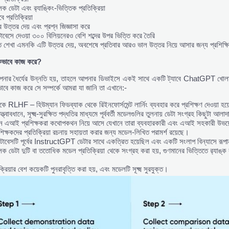
লক ডেটা এবং র‌্যাঙ্কিং-ভিত্তিক প্রতিক্রিয়া
ে প্রতিক্রিয়া
 উত্তর দেয় এবং প্রশ্ন জিজ্ঞাসা করে
াবেসে দেওয়া ৩০০ বিলিয়নেরও বেশি শব্দের উপর ভিত্তি করে তৈরি
ত শেখা এমনকি এটি উত্তর দেয়, অবশেষে প্রতিবার আরও ভাল উত্তর নিয়ে আসার জন্য প্রশিক্ষি
িভাবে
কাজ
করে?
নার ধৈর্যের উন্নতি হয়, তাহলে আপনার ডিভাইসে একই সাথে একটি ট্যাবে ChatGPT খোলার
ভাবে কাজ করে সে সম্পর্কে আমরা যা জানি তা এখানে:-
ে RLHF – হিউম্যান ফিডব্যাক থেকে রিইনফোর্সমেন্ট লার্নিং ব্যবহার করে প্রশিক্ষণ দেওয়া হয়
ত্বাবধানে, সূক্ষ্ম-সুরক্ষিত পদ্ধতির মাধ্যমে পূর্ববর্তী মডেলগুলির তুলনায় ডেটা সংগ্রহ কিছুটা আল
ান এআই প্রশিক্ষকরা কথোপকথন নিয়ে আসে যেখানে তারা ব্যবহারকারী এবং এআই সহকারী উভয়
িক্ষকদের প্রতিক্রিয়া রচনায় সহায়তা করার জন্য মডেল-লিখিত পরামর্শ রয়েছে।
াটাবেসটি পূর্বের InstructGPT ডেটার সাথে একত্রিত হয়েছিল এবং একটি সংলাপ বিন্যাসে রূপা
লক ডেটা দুটি বা ততোধিক মডেল প্রতিক্রিয়া থেকে সংগ্রহ করা হয়, গুণমানের ভিত্তিতে র‍্যা
্রিয়ার বেশ কয়েকটি পুনরাবৃত্তি করা হয়, এবং মডেলটি সূক্ষ্ম সুরযুক্ত।