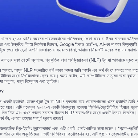
থাকেন ২০২২ মেসির বজ্রময় পারফরম্যান্সের প্রতিধ্বনি, ফিফা জ্বর বা ইলন মাস্কের অস্তিত্
তা এবং উন্নতির বিষয়ে নির্দেশনা দিচ্ছেন, Google “কোড রেড”-এ, AI-এর নাগালে বিশ্বব্যাপী
ুঁজে পেয়ে হাসছেন! আপনি বিভ্রান্ত বা সন্ত্রস্ত কিনা, আমাদের নিবন্ধটি অনেক প্রশ্নের সমাধ
ের ব্লগ পোস্টে স্বাগতম, প্রাকৃতিক ভাষা প্রক্রিয়াকরণ (NLP) টুল যা আপনাকে দ্রুত অ্য
ি প্রথমে, আসুন NLP সংজ্ঞায়িত করি কারণ আমরা জানি আপনি এর অর্থ কী তা জানতে মারা যাচ্ছ
িউটারের মধ্যে মিথস্ক্রিয়াকে কেন্দ্র করে। অন্য কথায়, এটি কম্পিউটারকে মানুষের ভাষা বুঝত
ষা অনুবাদ, পাঠ্য বিশ্লেষণ এবং চ্যাটবট।
ি?
টি চ্যাটবট ডেভেলপমেন্ট টুল যা NLP ব্যবহার করে ডেভেলপারদের এমন চ্যাটবট তৈরি কর
ানাতে পারে। এটি নভেম্বর ২০২২-এ একটি বিনামূল্যে গবেষণা প্রিভিউ/প্রোটোটাইপ হিসাবে প্রক
বিকাশিত এবং এখন পর্যন্ত সবচেয়ে উন্নত NLP মডেলগুলির মধ্যে একটি হিসাবে বিবেচিত। যার
্থ কী, এখানে তথ্যের সম্পূর্ণ প্রবাহ রয়েছে!
নারেটিভ প্রি-ট্রেনিং ট্রান্সফরমার’ এবং এটি একটি এআই-চালিত ভাষা মডেল। “প্রাক-প্রশিক্ষ
বং গঠন বোঝার অনুমতি দেয়। তাই প্রতিক্রিয়া কথোপকথন হয়. এটি প্রশ্নের প্রেক্ষাপটে নেয় এ