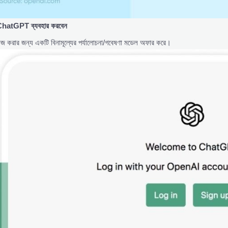
ে ChatGPT
ব্যবহার
করবেন
রার জন্য একটি বিনামূল্যের পর্যালোচনা/গবেষণা মডেল অফার করে।