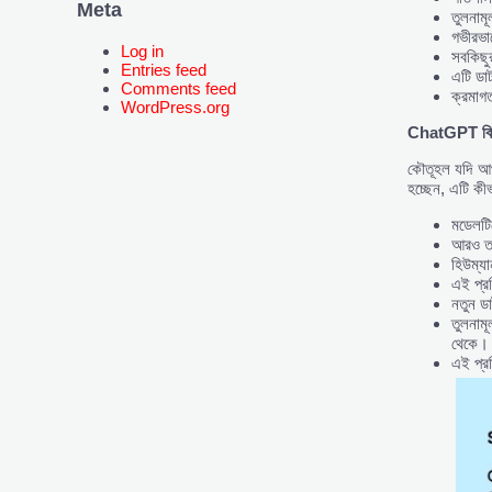
Meta
তুলনামূ
গভীরভাব
Log in
সবকিছুর
Entries feed
এটি ডাট
Comments feed
ক্রমাগ
WordPress.org
ChatGPT
ক
কৌতূহল যদি আপ
হচ্ছেন, এটি কী
মডেলটিক
আরও তত্
হিউম্য
এই প্রশ
নতুন ড
তুলনামূ
থেকে।
এই প্রক