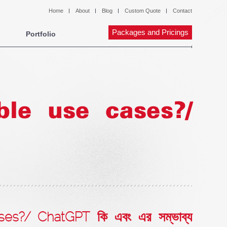
Home
About
Blog
Custom Quote
Contact
Packages and Pricings
Portfolio
ble use cases?/
es?/ ChatGPT কি এবং এর সম্ভাব্য