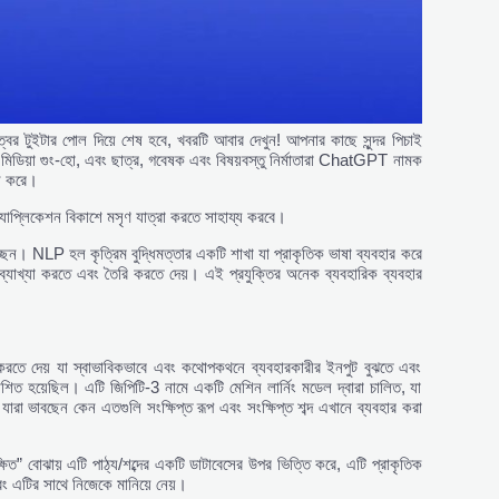
বের টুইটার পোল দিয়ে শেষ হবে, খবরটি আবার দেখুন! আপনার কাছে সুন্দর পিচাই
 মিডিয়া গুং-হো, এবং ছাত্র, গবেষক এবং বিষয়বস্তু নির্মাতারা ChatGPT নামক
ান করে।
াপ্লিকেশন বিকাশে মসৃণ যাত্রা করতে সাহায্য করবে।
েন। NLP হল কৃত্রিম বুদ্ধিমত্তার একটি শাখা যা প্রাকৃতিক ভাষা ব্যবহার করে
ে, ব্যাখ্যা করতে এবং তৈরি করতে দেয়। এই প্রযুক্তির অনেক ব্যবহারিক ব্যবহার
তে দেয় যা স্বাভাবিকভাবে এবং কথোপকথনে ব্যবহারকারীর ইনপুট বুঝতে এবং
াশিত হয়েছিল। এটি জিপিটি-3 নামে একটি মেশিন লার্নিং মডেল দ্বারা চালিত, যা
া ভাবছেন কেন এতগুলি সংক্ষিপ্ত রূপ এবং সংক্ষিপ্ত শব্দ এখানে ব্যবহার করা
িত” বোঝায় এটি পাঠ্য/শব্দের একটি ডাটাবেসের উপর ভিত্তি করে, এটি প্রাকৃতিক
বং এটির সাথে নিজেকে মানিয়ে নেয়।