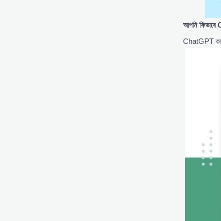
আপনি
কিভাব
ChatGPT কাজ ক