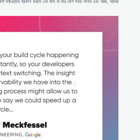
কটি সফ্টওয়্যার প্রকাশ করতে এক মাস বা তার বেশি সময় লাগত এবং আজ, আমরা