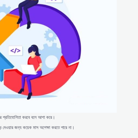
র প্রতিযোগিতা করবে বলে আশা করে।
েড়ে দেওয়ার জন্য কয়েক মাস অপেক্ষা করতে পারে না।