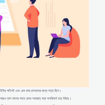
ফাইটার পাইলট এবং রেস কার চালকদের জন্য সত্য ছিল।
এবং আরও ভাল মানের সাথে কোড সরবরাহ করা অপরিহার্য হয়ে উঠছে।