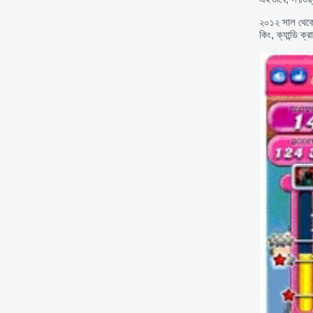
২০১২ সাল থে
কিং, ক্যান্ডি 