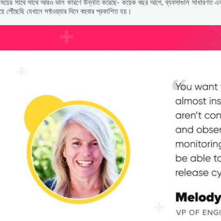
 সময়ের সাথে সাথে আরও ভাল কারণে উন্নতি করেছে- কয়েক বছর আগে, ব্যবসাগুলি সাধারণত এ
়ে পৌঁছেছি যেখানে সফ্টওয়্যার দিনে বহুবার প্রকাশিত হয়।