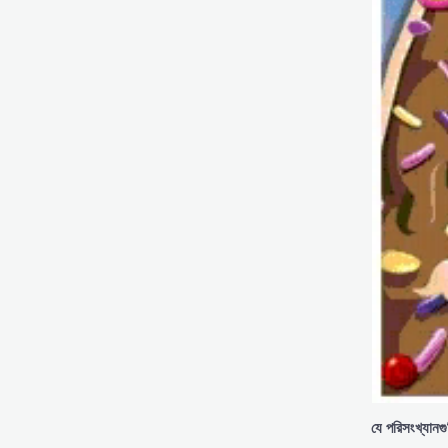
যে
পরিসংখ্যানগ