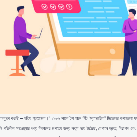
 অনুভব করছি – গতির প্রয়োজন।” ১৯৮৬ সালে টপ গানে পিট “ম্যাভারিক” মিচেলের কথাগুলো 
লি গতিশীল সফ্টওয়্যার পণ্য বিকাশের জগতের জন্য সত্য হয়ে উঠেছে, যেখানে দ্রুত, নিরাপদ 