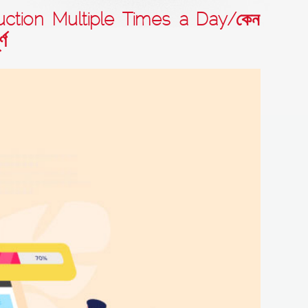
uction Multiple Times a Day/কেন
্ণ