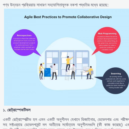
পণ্য উন্নয়ন প্রক্রিয়ায় সাধারণ সহযোগিতামূলক নকশা পদ্ধতির মধ্যে রয়েছে:
১
.
রেট্রোস্পেকটিভস
একটি রেট্রোস্পেক্টিভ হল এমন একটি অনুশীলন যেখানে ডিজাইনার, ডেভেলপার এবং পরীক্ষ
সহ সফ্টওয়্যার ডেভেলপমেন্ট দল অতীতের সর্বোত্তম অনুশীলনগুলি (কী কাজ করেছে) এব