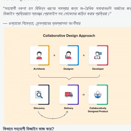
“
সহযোগী
নকশা
হল
বিভিন্ন
ধরণের
সমস্যার
জন্য
অ
–
রৈখিক
সমাধানগুলি
অর্জনের
জন
ডিজাইন
প্রক্রিয়াতে
স্বতন্ত্র
প্রোফাইল
সহ
লোকেদের
জড়িত
করার
প্রক্রিয়া।
“
—
গুস্তাভো
পিমেন্তা
,
সেন্সল্যাবের
ব্যবস্থাপনা
অংশীদার
কিভাবে
সহযোগী
ডিজাইন
কাজ
করে
?