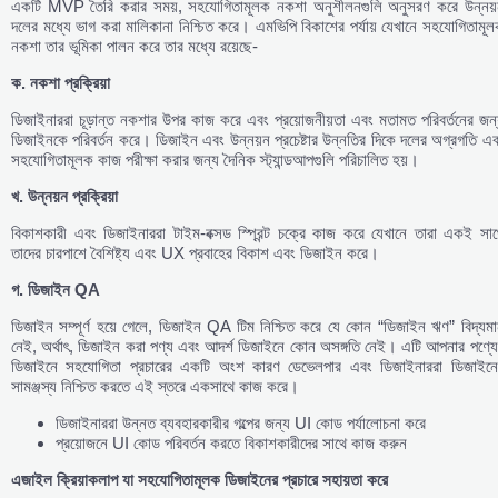
একটি MVP তৈরি করার সময়, সহযোগিতামূলক নকশা অনুশীলনগুলি অনুসরণ করে উন্নয়
দলের মধ্যে ভাগ করা মালিকানা নিশ্চিত করে। এমভিপি বিকাশের পর্যায় যেখানে সহযোগিতামূ
নকশা তার ভূমিকা পালন করে তার মধ্যে রয়েছে-
ক
.
নকশা
প্রক্রিয়া
ডিজাইনাররা চূড়ান্ত নকশার উপর কাজ করে এবং প্রয়োজনীয়তা এবং মতামত পরিবর্তনের জন
ডিজাইনকে পরিবর্তন করে। ডিজাইন এবং উন্নয়ন প্রচেষ্টার উন্নতির দিকে দলের অগ্রগতি এ
সহযোগিতামূলক কাজ পরীক্ষা করার জন্য দৈনিক স্ট্যান্ডআপগুলি পরিচালিত হয়।
খ
.
উন্নয়ন
প্রক্রিয়া
বিকাশকারী এবং ডিজাইনাররা টাইম-বক্সড স্প্রিন্ট চক্রে কাজ করে যেখানে তারা একই সাথ
তাদের চারপাশে বৈশিষ্ট্য এবং UX প্রবাহের বিকাশ এবং ডিজাইন করে।
গ
.
ডিজাইন
QA
ডিজাইন সম্পূর্ণ হয়ে গেলে, ডিজাইন QA টিম নিশ্চিত করে যে কোন “ডিজাইন ঋণ” বিদ্যমা
নেই, অর্থাৎ, ডিজাইন করা পণ্য এবং আদর্শ ডিজাইনে কোন অসঙ্গতি নেই। এটি আপনার পণ্যে
ডিজাইনে সহযোগিতা প্রচারের একটি অংশ কারণ ডেভেলপার এবং ডিজাইনাররা ডিজাইনে
সামঞ্জস্য নিশ্চিত করতে এই স্তরে একসাথে কাজ করে।
ডিজাইনাররা উন্নত ব্যবহারকারীর গল্পের জন্য UI কোড পর্যালোচনা করে
প্রয়োজনে UI কোড পরিবর্তন করতে বিকাশকারীদের সাথে কাজ করুন
এজাইল
ক্রিয়াকলাপ
যা
সহযোগিতামূলক
ডিজাইনের
প্রচারে
সহায়তা
করে