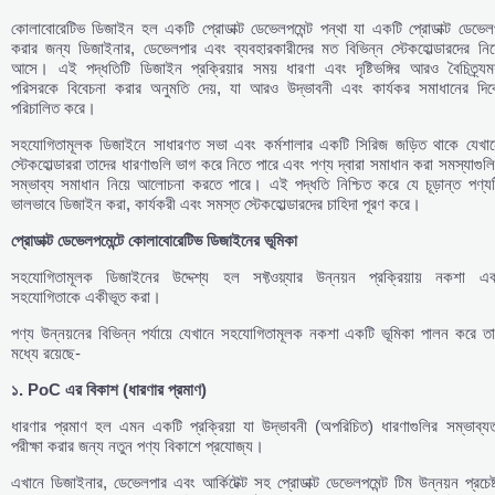
কোলাবোরেটিভ ডিজাইন হল একটি প্রোডাক্ট ডেভেলপমেন্ট পন্থা যা একটি প্রোডাক্ট ডেভেল
করার জন্য ডিজাইনার, ডেভেলপার এবং ব্যবহারকারীদের মত বিভিন্ন স্টেকহোল্ডারদের নিয়
আসে। এই পদ্ধতিটি ডিজাইন প্রক্রিয়ার সময় ধারণা এবং দৃষ্টিভঙ্গির আরও বৈচিত্র্যময
পরিসরকে বিবেচনা করার অনুমতি দেয়, যা আরও উদ্ভাবনী এবং কার্যকর সমাধানের দিক
পরিচালিত করে।
সহযোগিতামূলক ডিজাইনে সাধারণত সভা এবং কর্মশালার একটি সিরিজ জড়িত থাকে যেখান
স্টেকহোল্ডাররা তাদের ধারণাগুলি ভাগ করে নিতে পারে এবং পণ্য দ্বারা সমাধান করা সমস্যাগুল
সম্ভাব্য সমাধান নিয়ে আলোচনা করতে পারে। এই পদ্ধতি নিশ্চিত করে যে চূড়ান্ত পণ্যট
ভালভাবে ডিজাইন করা, কার্যকরী এবং সমস্ত স্টেকহোল্ডারদের চাহিদা পূরণ করে।
প্রোডাক্ট
ডেভেলপমেন্টে
কোলাবোরেটিভ
ডিজাইনের
ভূমিকা
সহযোগিতামূলক ডিজাইনের উদ্দেশ্য হল সফ্টওয়্যার উন্নয়ন প্রক্রিয়ায় নকশা এব
সহযোগিতাকে একীভূত করা।
পণ্য উন্নয়নের বিভিন্ন পর্যায়ে যেখানে সহযোগিতামূলক নকশা একটি ভূমিকা পালন করে ত
মধ্যে রয়েছে-
১
. PoC
এর
বিকাশ
(
ধারণার
প্রমাণ
)
ধারণার প্রমাণ হল এমন একটি প্রক্রিয়া যা উদ্ভাবনী (অপরিচিত) ধারণাগুলির সম্ভাব্যত
পরীক্ষা করার জন্য নতুন পণ্য বিকাশে প্রযোজ্য।
এখানে ডিজাইনার, ডেভেলপার এবং আর্কিটেক্ট সহ প্রোডাক্ট ডেভেলপমেন্ট টিম উন্নয়ন প্রচেষ্