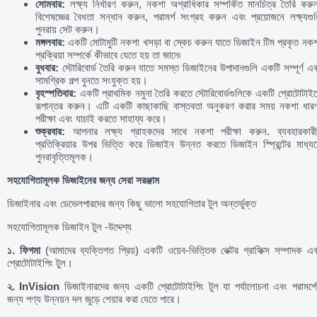
সোমবার
:
লক্ষ্য নির্ধারণ করুন, নকশা অগ্রাধিকার সম্পর্কিত মানচিত্র তৈরি করু
বিশেষজ্ঞের বৈধতা সন্ধান করুন, পরামর্শ সংগ্রহ করুন এবং প্রয়োজনে লক্ষ্যগু
পুনরায় সেট করুন।
মঙ্গলবার
:
একটি মোটামুটি নকশা খসড়া বা স্কেচ করুন যাতে ডিজাইন টিম প্রকৃত নক
প্রক্রিয়া সম্পর্কে কীভাবে যেতে হয় তা জানে৷
বুধবার
:
স্টোরিবোর্ড তৈরি করুন যাতে সমস্ত ডিজাইনের উপাদানগুলি একটি সম্পূর্ণ এ
সামগ্রিক গল্প বুনতে সংযুক্ত হয়।
বৃহস্পতিবার
:
একটি প্রাথমিক নমুনা তৈরি করতে স্টোরিবোর্ডগুলিকে একটি প্রোটোটাই
রূপান্তর করুন। এটি একটি কাছাকাছি বাস্তবতা অনুকরণ করার সময় নকশা ধারণ
পরীক্ষা এবং যাচাই করতে সাহায্য করে।
শুক্রবার
:
আপনার লক্ষ্য গ্রাহকদের সাথে নকশা পরীক্ষা করুন. ব্যবহারকারী
প্রতিক্রিয়ার উপর ভিত্তি করে ডিজাইন উন্নত করতে ডিজাইন স্প্রিন্টের মাধ্যম
পুনরাবৃত্তিমূলক।
সহযোগিতামূলক
ডিজাইনের
জন্য
সেরা
সরঞ্জাম
ডিজাইনার এবং ডেভেলপারদের জন্য কিছু ভালো সহযোগিতার টুল অন্তর্ভুক্ত
সহযোগিতামূলক ডিজাইন টুল -উদ্দেশ্য
১
.
ফিগমা
(আমাদের ব্যক্তিগত প্রিয়) একটি ওয়েব-ভিত্তিক ভেক্টর গ্রাফিক্স সম্পাদক এ
প্রোটোটাইপিং টুল।
২
. InVision
ডিজাইনারদের জন্য একটি প্রোটোটাইপিং টুল যা পর্যালোচনা এবং পরামর্শে
জন্য পণ্য উন্নয়ন দল জুড়ে শেয়ার করা যেতে পারে।