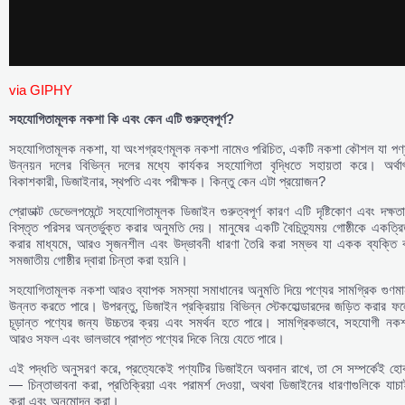
via GIPHY
সহযোগিতামূলক
নকশা
কি
এবং
কেন
এটি
গুরুত্বপূর্ণ
?
সহযোগিতামূলক নকশা, যা অংশগ্রহণমূলক নকশা নামেও পরিচিত, একটি নকশা কৌশল যা পণ্
উন্নয়ন দলের বিভিন্ন দলের মধ্যে কার্যকর সহযোগিতা বৃদ্ধিতে সহায়তা করে। অর্থাৎ
বিকাশকারী, ডিজাইনার, স্থপতি এবং পরীক্ষক। কিন্তু কেন এটা প্রয়োজন?
প্রোডাক্ট ডেভেলপমেন্টে সহযোগিতামূলক ডিজাইন গুরুত্বপূর্ণ কারণ এটি দৃষ্টিকোণ এবং দক্ষত
বিস্তৃত পরিসর অন্তর্ভুক্ত করার অনুমতি দেয়। মানুষের একটি বৈচিত্র্যময় গোষ্ঠীকে একত্র
করার মাধ্যমে, আরও সৃজনশীল এবং উদ্ভাবনী ধারণা তৈরি করা সম্ভব যা একক ব্যক্তি ব
সমজাতীয় গোষ্ঠীর দ্বারা চিন্তা করা হয়নি।
সহযোগিতামূলক নকশা আরও ব্যাপক সমস্যা সমাধানের অনুমতি দিয়ে পণ্যের সামগ্রিক গুণমা
উন্নত করতে পারে। উপরন্তু, ডিজাইন প্রক্রিয়ায় বিভিন্ন স্টেকহোল্ডারদের জড়িত করার ফ
চূড়ান্ত পণ্যের জন্য উচ্চতর ক্রয় এবং সমর্থন হতে পারে। সামগ্রিকভাবে, সহযোগী নকশ
আরও সফল এবং ভালভাবে প্রাপ্ত পণ্যের দিকে নিয়ে যেতে পারে।
এই পদ্ধতি অনুসরণ করে, প্রত্যেকেই পণ্যটির ডিজাইনে অবদান রাখে, তা সে সম্পর্কেই হো
— চিন্তাভাবনা করা, প্রতিক্রিয়া এবং পরামর্শ দেওয়া, অথবা ডিজাইনের ধারণাগুলিকে যাচ
করা এবং অনুমোদন করা।