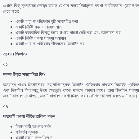
এখানে কিছু ব্যবহারের ক্ষেত্রে রয়েছে যেখানে সহযোগিতামূলক নকশা কার্যকরভাবে প্রয়োগ ক
যেতে পারে:
একটি পণ্য বা পরিষেবার দৃষ্টি সংজ্ঞায়িত করা
একটি নির্দিষ্ট সমস্যা প্রসঙ্গ লাভ
একটি ব্যবহারিক কিন্তু মজার উপায়ে ধারণা তৈরি করা এবং আলোচনা করা
একটি নির্দিষ্ট নকশা সমস্যা সমাধান
একটি পণ্য বা পরিষেবার জীবনচক্র ডিজাইন করা
সচরাচর
জিজ্ঞাস্য
০১
নকশা
চিন্তা
সহযোগিতা
কি
?
অন্যান্য শাখার ডিজাইনাররা সহযোগিতামূলক ডিজাইন প্রক্রিয়ার মাধ্যমে ডিজাইন প্রক্রিয
এবং ডিজাইন বিষয়বস্তু উভয় ক্ষেত্রেই তাদের দক্ষতার অবদান রাখে। তারা ডিজাইন সমস্য
একটি সাধারণ বোঝাপড়া, একটি সাধারণ নকশা চিন্তা করার কৌশল প্রতিষ্ঠা করতে এটি করে।
০২
সহযোগী
নকশা
নীতির
তালিকা
করুন
বিকাশকারী আপনার দর্শক
পরিবর্তন ধ্রুবক
একটি নকশা সম্পূর্ণ হয় না