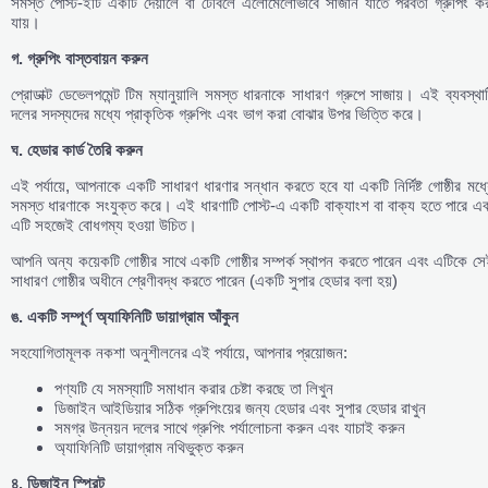
সমস্ত পোস্ট-ইটি একটি দেয়ালে বা টেবিলে এলোমেলোভাবে সাজান যাতে পরবর্তী গ্রুপিং ক
যায়।
গ
.
গ্রুপিং
বাস্তবায়ন
করুন
প্রোডাক্ট ডেভেলপমেন্ট টিম ম্যানুয়ালি সমস্ত ধারনাকে সাধারণ গ্রুপে সাজায়। এই ব্যবস্থা
দলের সদস্যদের মধ্যে প্রাকৃতিক গ্রুপিং এবং ভাগ করা বোঝার উপর ভিত্তি করে।
ঘ
.
হেডার
কার্ড
তৈরি
করুন
এই পর্যায়ে, আপনাকে একটি সাধারণ ধারণার সন্ধান করতে হবে যা একটি নির্দিষ্ট গোষ্ঠীর মধ্
সমস্ত ধারণাকে সংযুক্ত করে। এই ধারণাটি পোস্ট-এ একটি বাক্যাংশ বা বাক্য হতে পারে এ
এটি সহজেই বোধগম্য হওয়া উচিত।
আপনি অন্য কয়েকটি গোষ্ঠীর সাথে একটি গোষ্ঠীর সম্পর্ক স্থাপন করতে পারেন এবং এটিকে স
সাধারণ গোষ্ঠীর অধীনে শ্রেণীবদ্ধ করতে পারেন (একটি সুপার হেডার বলা হয়)
ঙ
.
একটি
সম্পূর্ণ
অ্যাফিনিটি
ডায়াগ্রাম
আঁকুন
সহযোগিতামূলক নকশা অনুশীলনের এই পর্যায়ে, আপনার প্রয়োজন:
পণ্যটি যে সমস্যাটি সমাধান করার চেষ্টা করছে তা লিখুন
ডিজাইন আইডিয়ার সঠিক গ্রুপিংয়ের জন্য হেডার এবং সুপার হেডার রাখুন
সমগ্র উন্নয়ন দলের সাথে গ্রুপিং পর্যালোচনা করুন এবং যাচাই করুন
অ্যাফিনিটি ডায়াগ্রাম নথিভুক্ত করুন
৪
.
ডিজাইন
স্প্রিন্ট