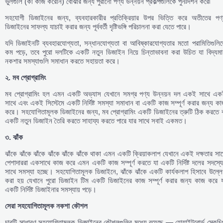
ভুলগুলি (কী কাজ করেনি) বোঝার জন্য পুরানো পণ্য উন্নয়ন প্রকল্পগুলিকে পুনঃদর্শন করে৷
সহযোগী ডিজাইনের জন্য, ব্যবহারকারীর প্রতিক্রিয়ার উপর ভিত্তি করে অতীতের পণ্
ডিজাইনের সাফল্য যাচাই করার জন্য পূর্ববর্তী দৃষ্টিভঙ্গি পরিচালনা করা যেতে পারে।
যদি ডিজাইনটি ব্যবহারযোগ্যতা, সন্ধানযোগ্যতা বা আবিষ্কারযোগ্যতার মতো পরামিতিগুলিত
কম পড়ে, তবে পুরো দলটিকে একটি নতুন ডিজাইন নিয়ে চিন্তাভাবনা করা উচিত যা বিদ্যমা
নকশার সমস্যাগুলি সমাধান করতে সহায়তা করে।
২
.
মব
প্রোগ্রামিং
মব প্রোগ্রামিং হল এমন একটি অভ্যাস যেখানে সমগ্র পণ্য উন্নয়ন দল একই সাথে এক
সাথে এবং একই সিস্টেমে একটি নির্দিষ্ট সমস্যা সমাধান বা একটি কাজ সম্পূর্ণ করার জন্য ক
করে। সহযোগিতামূলক ডিজাইনের জন্য, মব প্রোগ্রামিং একটি ডিজাইনের ত্রুটি ঠিক করতে ব
একটি নতুন ডিজাইন তৈরি করতে সাহায্য করতে পারে যার সাথে সবাই একমত।
৩
.
ঝাঁক
ঝাঁকে ঝাঁকে ঝাঁকে ঝাঁকে ঝাঁকে ঝাঁকে থাকা এমন একটি ক্রিয়াকলাপ যেখানে একই দক্ষতার সা
পেশাদাররা একসাথে কাজ করে এমন একটি কাজ সম্পূর্ণ করতে যা একটি নির্দিষ্ট দলের সদস্য
সাথে সমস্যা হচ্ছে। সহযোগিতামূলক ডিজাইনে, ঝাঁকে ঝাঁকে একটি কার্যকলাপ হিসাবে উল্ল
করা হয় যেখানে পুরো ডিজাইন টিম একটি ডিজাইনের কাজ সম্পূর্ণ করার জন্য কাজ করে য
একটি নির্দিষ্ট ডিজাইনার সমস্যায় পড়ে।
সেরা
সহযোগিতামূলক
নকশা
কৌশল
চারটি সাধারণ সহযোগিতামূলক ডিজাইনের কৌশলগুলির মধ্যে রয়েছে — হোয়াইটবোর্ড স্কেচি