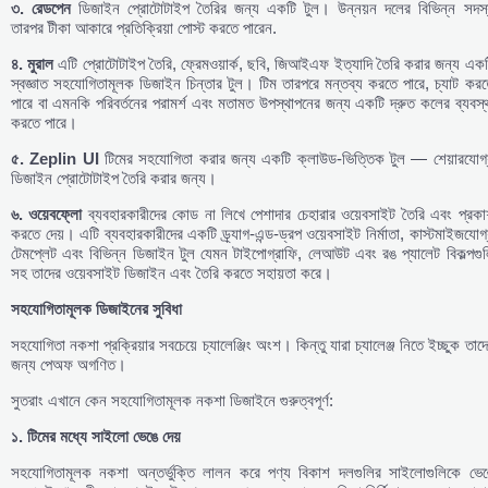
৩
.
রেডপেন
ডিজাইন প্রোটোটাইপ তৈরির জন্য একটি টুল। উন্নয়ন দলের বিভিন্ন সদস্
তারপর টীকা আকারে প্রতিক্রিয়া পোস্ট করতে পারেন.
৪
.
মুরাল
এটি প্রোটোটাইপ তৈরি, ফ্রেমওয়ার্ক, ছবি, জিআইএফ ইত্যাদি তৈরি করার জন্য এক
স্বজ্ঞাত সহযোগিতামূলক ডিজাইন চিন্তার টুল। টিম তারপরে মন্তব্য করতে পারে, চ্যাট কর
পারে বা এমনকি পরিবর্তনের পরামর্শ এবং মতামত উপস্থাপনের জন্য একটি দ্রুত কলের ব্যবস্
করতে পারে।
৫
. Zeplin UI
টিমের সহযোগিতা করার জন্য একটি ক্লাউড-ভিত্তিক টুল — শেয়ারযোগ্
ডিজাইন প্রোটোটাইপ তৈরি করার জন্য।
৬
.
ওয়েবফ্লো
ব্যবহারকারীদের কোড না লিখে পেশাদার চেহারার ওয়েবসাইট তৈরি এবং প্রকা
করতে দেয়। এটি ব্যবহারকারীদের একটি ড্র্যাগ-এন্ড-ড্রপ ওয়েবসাইট নির্মাতা, কাস্টমাইজযোগ
টেমপ্লেট এবং বিভিন্ন ডিজাইন টুল যেমন টাইপোগ্রাফি, লেআউট এবং রঙ প্যালেট বিকল্পগু
সহ তাদের ওয়েবসাইট ডিজাইন এবং তৈরি করতে সহায়তা করে।
সহযোগিতামূলক
ডিজাইনের
সুবিধা
সহযোগিতা নকশা প্রক্রিয়ার সবচেয়ে চ্যালেঞ্জিং অংশ। কিন্তু যারা চ্যালেঞ্জ নিতে ইচ্ছুক তাদ
জন্য পেঅফ অগণিত।
সুতরাং এখানে কেন সহযোগিতামূলক নকশা ডিজাইনে গুরুত্বপূর্ণ:
১
.
টিমের
মধ্যে
সাইলো
ভেঙে
দেয়
সহযোগিতামূলক নকশা অন্তর্ভুক্তি লালন করে পণ্য বিকাশ দলগুলির সাইলোগুলিকে ভেঙ