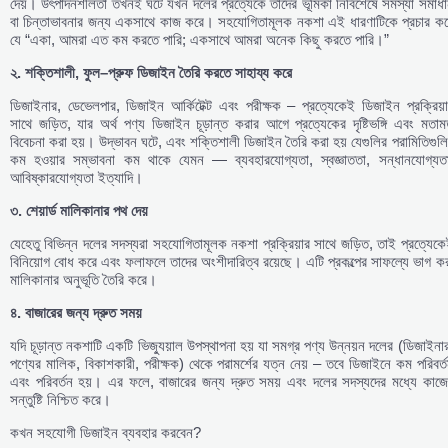
দেয়। উৎপাদনশীলতা তখনই ঘটে যখন দলের প্রত্যেকে তাদের ভূমিকা নির্বিশেষে সমস্যা সমাধ
বা চিন্তাভাবনার জন্য একসাথে কাজ করে। সহযোগিতামূলক নকশা এই ধারণাটিকে প্রচার কর
যে “একা, আমরা এত কম করতে পারি; একসাথে আমরা অনেক কিছু করতে পারি।”
২
.
শক্তিশালী
,
ফুল
–
প্রুফ
ডিজাইন
তৈরি
করতে
সাহায্য
করে
ডিজাইনার, ডেভেলপার, ডিজাইন আর্কিটেক্ট এবং পরীক্ষক – প্রত্যেকেই ডিজাইন প্রক্রিয়
সাথে জড়িত, যার অর্থ পণ্য ডিজাইন চূড়ান্ত করার আগে প্রত্যেকের দৃষ্টিভঙ্গি এবং মতা
বিবেচনা করা হয়। উদ্ভাবন ঘটে, এবং শক্তিশালী ডিজাইন তৈরি করা হয় যেগুলির পরামিতিগুল
কম হওয়ার সম্ভাবনা কম থাকে যেমন — ব্যবহারযোগ্যতা, স্বজ্ঞাততা, সন্ধানযোগ্যতা
আবিষ্কারযোগ্যতা ইত্যাদি।
৩
.
শেয়ার্ড
মালিকানার
পথ
দেয়
যেহেতু বিভিন্ন দলের সদস্যরা সহযোগিতামূলক নকশা প্রক্রিয়ার সাথে জড়িত, তাই প্রত্যেক
বিনিয়োগ বোধ করে এবং ফলাফলে তাদের অংশীদারিত্ব রয়েছে। এটি প্রকল্পের সাফল্যে ভাগ ক
মালিকানার অনুভূতি তৈরি করে।
৪
.
বাজারের
জন্য
দ্রুত
সময়
যদি চূড়ান্ত নকশাটি একটি ভিজ্যুয়াল উপস্থাপনা হয় যা সমগ্র পণ্য উন্নয়ন দলের (ডিজাইনা
পণ্যের মালিক, বিকাশকারী, পরীক্ষক) থেকে পরামর্শের যত্ন নেয় – তবে ডিজাইনে কম পরিবর্
এবং পরিবর্তন হয়। এর ফলে, বাজারের জন্য দ্রুত সময় এবং দলের সদস্যদের মধ্যে কাজে
সন্তুষ্টি নিশ্চিত করে।
কখন সহযোগী ডিজাইন ব্যবহার করবেন?