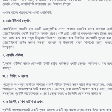
ক্রেজি এইটস, অ্যাফিনিটি ডায়াগ্রাম এবং ডিজাইন স্প্রিন্ট।
এখানে তাদের প্রত্যেকের একটি ওভারভিউ:
১
.
হোয়াইটবোর্ড
স্কেচিং
হোয়াইটবোর্ড স্কেচিং হল একটি অনানুষ্ঠানিক সেশন যেখানে একাধিক দলের সদস্যরা একট
হোয়াইটবোর্ডের একটি ডিজাইনে অবদান রাখে। এটি ছোট গোষ্ঠী বা ক্রস-ফাংশনাল টিমের জন
ভাল কাজ করে যার লক্ষ্য ভিজ্যুয়ালাইজেশন ব্যবহার করে ডিজাইন ধারণাগুলি তুলনা করা
হোয়াইটবোর্ড জটিল নকশা সমস্যা সমাধান বা উদ্ভাবনী ধারণা বিকাশের জন্য সবচেয়
উপযুক্ত।
২
.
ক্রেজি
এইটস
“ক্রেজি এইটস” নামক কৌশলটি তিনটি রাউন্ড সমন্বিত একটি স্কেচিং কার্যকলাপ, যার মধ্য
রয়েছে:
ক
.
৫
মিনিট
,
৮
ধারণা
প্রত্যেক অংশগ্রহণকারীকে কাগজের একটি শীটকে তিনবার সমান ভাগে ভাঁজ করতে হবে, এভাব
পালাক্রমে ৮ আয়তক্ষেত্র তৈরি করতে হবে। এর পরে, তারা কাগজটি প্রকাশ করে। এখন, দলে
সদস্যদের প্রতিটি আয়তক্ষেত্রে ৮ ধারণা স্কেচ করতে ৫ মিনিটের বেশি সময় লাগবে না।
খ
.
৫
মিনিট
,
১
বিগ
আইডিয়া
এখন
,
প্রতিটি অংশগ্রহণকারী একটি পৃথক কাগজে একটি বড় ধারণা স্কেচ করার দিকে কাজ করে