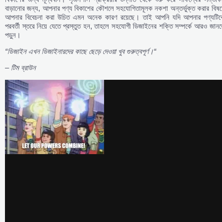
বাড়ানোর জন্য, আপনার পণ্য বিকাশের কৌশলে সহযোগিতামূলক নকশা অন্তর্ভুক্ত করার বিষয
আপনার বিবেচনা করা উচিত এমন অনেক কারণ রয়েছে। তাই আপনি যদি আপনার পণ্যটিক
পরবর্তী স্তরে নিয়ে যেতে প্রস্তুত হন, তাহলে সহযোগী ডিজাইনের শক্তি সম্পর্কে আরও জান
পড়ুন।
“
ডিজাইন
এখন
ডিজাইনারদের
কাছে
ছেড়ে
দেওয়া
খুব
গুরুত্বপূর্ণ।
“
–
টিম
ব্রাউন