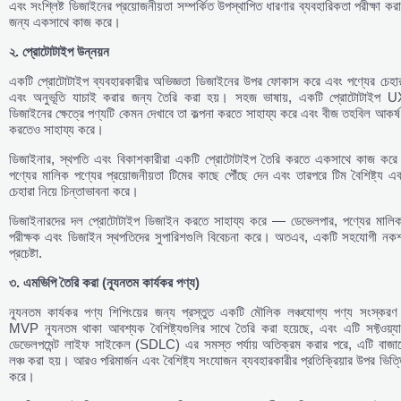
এবং সংশ্লিষ্ট ডিজাইনের প্রয়োজনীয়তা সম্পর্কিত উপস্থাপিত ধারণার ব্যবহারিকতা পরীক্ষা কর
জন্য একসাথে কাজ করে।
২
.
প্রোটোটাইপ
উন্নয়ন
একটি প্রোটোটাইপ ব্যবহারকারীর অভিজ্ঞতা ডিজাইনের উপর ফোকাস করে এবং পণ্যের চেহার
এবং অনুভূতি যাচাই করার জন্য তৈরি করা হয়। সহজ ভাষায়, একটি প্রোটোটাইপ U
ডিজাইনের ক্ষেত্রে পণ্যটি কেমন দেখাবে তা কল্পনা করতে সাহায্য করে এবং বীজ তহবিল আকর্
করতেও সাহায্য করে।
ডিজাইনার, স্থপতি এবং বিকাশকারীরা একটি প্রোটোটাইপ তৈরি করতে একসাথে কাজ করে
পণ্যের মালিক পণ্যের প্রয়োজনীয়তা টিমের কাছে পৌঁছে দেন এবং তারপরে টিম বৈশিষ্ট্য এ
চেহারা নিয়ে চিন্তাভাবনা করে।
ডিজাইনারদের দল প্রোটোটাইপ ডিজাইন করতে সাহায্য করে — ডেভেলপার, পণ্যের মালিক
পরীক্ষক এবং ডিজাইন স্থপতিদের সুপারিশগুলি বিবেচনা করে। অতএব, একটি সহযোগী নকশ
প্রচেষ্টা.
৩
.
এমভিপি
তৈরি
করা
(
ন্যূনতম
কার্যকর
পণ্য
)
ন্যূনতম কার্যকর পণ্য শিপিংয়ের জন্য প্রস্তুত একটি মৌলিক লঞ্চযোগ্য পণ্য সংস্করণ
MVP ন্যূনতম থাকা আবশ্যক বৈশিষ্ট্যগুলির সাথে তৈরি করা হয়েছে, এবং এটি সফ্টওয়্যা
ডেভেলপমেন্ট লাইফ সাইকেল (SDLC) এর সমস্ত পর্যায় অতিক্রম করার পরে, এটি বাজার
লঞ্চ করা হয়। আরও পরিমার্জন এবং বৈশিষ্ট্য সংযোজন ব্যবহারকারীর প্রতিক্রিয়ার উপর ভিত্
করে।