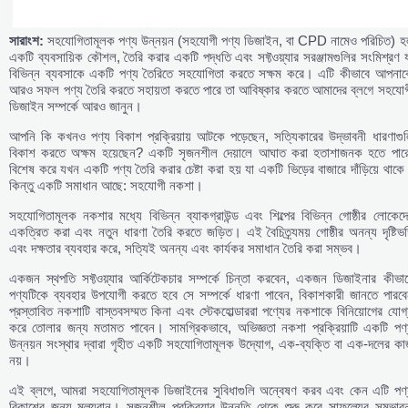
সারাংশ:
সহযোগিতামূলক পণ্য উন্নয়ন (সহযোগী পণ্য ডিজাইন, বা CPD নামেও পরিচিত) হ
একটি ব্যবসায়িক কৌশল, তৈরি করার একটি পদ্ধতি এবং সফ্টওয়্যার সরঞ্জামগুলির সংমিশ্রণ 
বিভিন্ন ব্যবসাকে একটি পণ্য তৈরিতে সহযোগিতা করতে সক্ষম করে। এটি কীভাবে আপনাক
আরও সফল পণ্য তৈরি করতে সহায়তা করতে পারে তা আবিষ্কার করতে আমাদের ব্লগে সহযোগ
ডিজাইন সম্পর্কে আরও জানুন।
আপনি কি কখনও পণ্য বিকাশ প্রক্রিয়ায় আটকে পড়েছেন, সত্যিকারের উদ্ভাবনী ধারণাগুল
বিকাশ করতে অক্ষম হয়েছেন? একটি সৃজনশীল দেয়ালে আঘাত করা হতাশাজনক হতে পারে
বিশেষ করে যখন একটি পণ্য তৈরি করার চেষ্টা করা হয় যা একটি ভিড়ের বাজারে দাঁড়িয়ে থাক
কিন্তু একটি সমাধান আছে: সহযোগী নকশা।
সহযোগিতামূলক নকশার মধ্যে বিভিন্ন ব্যাকগ্রাউন্ড এবং শিল্পের বিভিন্ন গোষ্ঠীর লোকেদ
একত্রিত করা এবং নতুন ধারণা তৈরি করতে জড়িত। এই বৈচিত্র্যময় গোষ্ঠীর অনন্য দৃষ্টিভঙ্
এবং দক্ষতার ব্যবহার করে, সত্যিই অনন্য এবং কার্যকর সমাধান তৈরি করা সম্ভব।
একজন স্থপতি সফ্টওয়্যার আর্কিটেকচার সম্পর্কে চিন্তা করবেন, একজন ডিজাইনার কীভাব
পণ্যটিকে ব্যবহার উপযোগী করতে হবে সে সম্পর্কে ধারণা পাবেন, বিকাশকারী জানতে পারবে
প্রস্তাবিত নকশাটি বাস্তবসম্মত কিনা এবং স্টেকহোল্ডাররা পণ্যের নকশাকে বিনিয়োগের যোগ
করে তোলার জন্য মতামত পাবেন। সামগ্রিকভাবে, অভিজ্ঞতা নকশা প্রক্রিয়াটি একটি পণ্
উন্নয়ন সংস্থার দ্বারা গৃহীত একটি সহযোগিতামূলক উদ্যোগ, এক-ব্যক্তি বা এক-দলের কা
নয়।
এই ব্লগে, আমরা সহযোগিতামূলক ডিজাইনের সুবিধাগুলি অন্বেষণ করব এবং কেন এটি পণ্
বিকাশের জন্য মূল্যবান। সৃজনশীল প্রক্রিয়ার উন্নতি থেকে শুরু করে সাফল্যের সম্ভাব