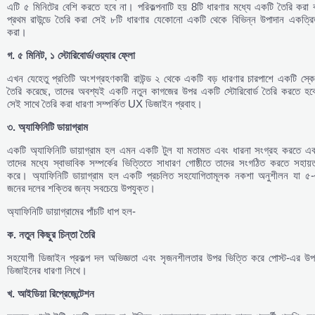
এটি ৫ মিনিটের বেশি করতে হবে না। পরিকল্পনাটি হয় 8টি ধারণার মধ্যে একটি তৈরি করা 
প্রথম রাউন্ডে তৈরি করা সেই ৮টি ধারণার যেকোনো একটি থেকে বিভিন্ন উপাদান একত্রি
করা।
গ
.
৫
মিনিট
,
১
স্টোরিবোর্ড
/
ওয়্যার
ফ্লো
এখন যেহেতু প্রতিটি অংশগ্রহণকারী রাউন্ড ২ থেকে একটি বড় ধারণার চারপাশে একটি স্কে
তৈরি করেছে, তাদের অবশ্যই একটি নতুন কাগজের উপর একটি স্টোরিবোর্ড তৈরি করতে হবে
সেই সাথে তৈরি করা ধারণা সম্পর্কিত UX ডিজাইন প্রবাহ।
৩
.
অ্যাফিনিটি
ডায়াগ্রাম
একটি অ্যাফিনিটি ডায়াগ্রাম হল এমন একটি টুল যা মতামত এবং ধারনা সংগ্রহ করতে এব
তাদের মধ্যে স্বাভাবিক সম্পর্কের ভিত্তিতে সাধারণ গোষ্ঠীতে তাদের সংগঠিত করতে সহায়
করে। অ্যাফিনিটি ডায়াগ্রাম হল একটি প্রচলিত সহযোগিতামূলক নকশা অনুশীলন যা ৫-
জনের দলের শক্তির জন্য সবচেয়ে উপযুক্ত।
অ্যাফিনিটি ডায়াগ্রামের পাঁচটি ধাপ হল-
ক
.
নতুন
কিছুর
চিন্তা
তৈরি
সহযোগী ডিজাইন প্রকল্প দল অভিজ্ঞতা এবং সৃজনশীলতার উপর ভিত্তি করে পোস্ট-এর উপ
ডিজাইনের ধারণা লিখে।
খ
.
আইডিয়া
রিপ্রেজেন্টেশন