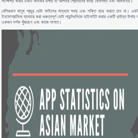
সংক্ষিপ্ত করার একটি কার্যকর উপায় যা আপনার শ্রোতাদের কাছে বোধগম্য এবং আকর্ষণীয়।
বেশিরভাগ মানুষ প্রচুর ডেটা ফাইলের মাধ্যমে সময় এবং শক্তি ব্যয় করতে চান না। একট
ইনফোগ্রাফিক ব্যবহার করা গুরুত্বপূর্ণ ডেটা পয়েন্টগুলিকে হাইলাইট করার একটি দুর্দান্ত উপায় 
একজন দর্শক খুঁজছেন এবং কাজে লাগবে।