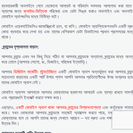
ব্যবহারকারী অনলাইনে গেলে যেকোনো আপডেট বা পরিবর্তন সবসময় আপলোড করা যাবে
অ্যাপের জন্য
ক্লাউড-ভিত্তিক
পরিষেবা এবং ডেটা সিঙ্ক করাও অফলাইন এবং অনলাই
মোবাইল অ্যাপগুলির মধ্যে নির্বিঘ্নে ঘটে।
মোবাইল ওয়েবসাইটগুলিও জাভাস্ক্রিপ্টে চলে, যা বাগি। মোবাইল অ্যাপ্লিকেশনগুলি একটি দ্রু
কোড ব্যবহার করে লেখা হয় এবং তাদের বেশিরভাগ ডেটা ডিভাইসের প্রধান প্রসেসরের মধ্য
থাকে।
ব্র্যান্ডের দৃশ্যমানতা বাড়ান:
আপনার ব্র্যান্ড এমন সব কিছু নিয়ে গঠিত যা আপনার ব্র্যান্ডকে অন্যান্য ব্র্যান্ডের মধ্যে অনন
করে তোলে (আপনার লোগো, রং, ডিজাইন, পরিষেবা ইত্যাদি)।
আপনার
ডিজিটাল মার্কেটিং স্ট্র্যাটেজিতে
একটি মোবাইল অ্যাপ অন্তর্ভুক্ত করা আপনার ব্র্যান্
সচেতনতা বাড়ানোর একটি স্মার্ট উপায় প্লাস আপনি আপনার প্রতিযোগীদের উপর অগ্রসর হবে
যাদের মোবাইল অ্যাপ নেই।
মোবাইল অ্যাপস আপনাকে আপনার ভোক্তাদের ক্রমাগত আপডেট এবং ব্যস্ত রাখতে সামগ্র
এবং প্রচারগুলি ইনজেক্ট করতে সক্ষম করে।
এছাড়াও,
একটি মোবাইল অ্যাপ থাকা আপনার ব্র্যান্ডের বিশ্বাসযোগ্যতা
এবং কর্তৃত্বকে সাহায্
করে। যখন ভোক্তারা আপনার ব্র্যান্ডকে সহজেই অ্যাক্সেস করতে পারে, তখন এটি আপনা
ভোক্তাদের বলে যে আপনি তাদের জন্য সেখানে আছেন – যত দ্রুত এবং দক্ষতার সাথে তাদে
উত্তর দিন।