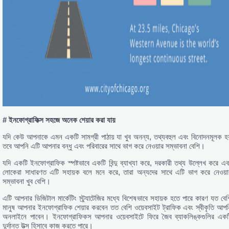
# ইনফোগ্রাফিক্স সহজে অনেক শেয়ার করা যায়
যদি কেউ আপনাকে এমন একটি সামগ্রী পাঠায় যা খুব অনন্য, তথ্যবহুল এবং বিনোদনমূলক হয
তবে আপনি এটি আপনার বন্ধু এবং পরিবারের সাথে ভাগ করে নেওয়ার সম্ভাবনা বেশি।
যদি একটি ইনফোগ্রাফিক স্পষ্টভাবে একটি বিন্দু ব্যাখ্যা করে, দরকারী তথ্য উল্লেখ করে এব
লোকেরা সাধারণত এটি সহায়ক বলে মনে করে, তারা অন্যদের সাথে এটি ভাগ করে নেওয়া
সম্ভাবনা খুব বেশি।
এটি আপনার ডিজিটাল মার্কেটিং স্ট্র্যাটেজির মধ্যে বিশেষভাবে সহায়ক হতে পারে কারণ যত বেশ
মানুষ আপনার ইনফোগ্রাফিক শেয়ার করবেন তত বেশি ওয়েবসাইট ট্রাফিক এবং স্বীকৃতি আপন
অনলাইনে পাবেন। ইনফোগ্রাফিকস আপনার ওয়েবসাইটে ফিরে জৈব ব্যাকলিঙ্কগুলির একট
দুর্দান্ত উত্স হিসাবে কাজ করতে পারে।