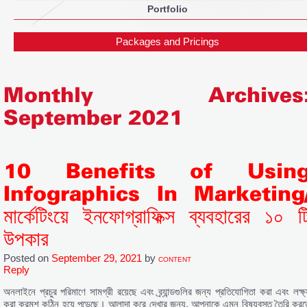
Portfolio
Packages and Pricings
Monthly Archives
September 2021
10 Benefits of Usin
Infographics In Marketing
মার্কেটিংয়ে ইনফোগ্রাফিক্স ব্যবহারের ১০ ট
উপকার
Posted on
September 29, 2021
by
CONTENT
Reply
অনলাইনে প্রচুর পরিমাণে সামগ্রী রয়েছে এবং ব্র্যান্ডগুলির জন্য প্রতিযোগিতা করা এবং লক্ষ্
করা ক্রমশ কঠিন হয়ে পড়েছে। আলাদা করে দেখার জন্য, আপনাকে এমন বিষয়বস্তু তৈরি করত