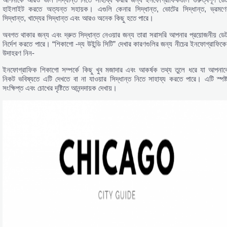
হাইলাইট করতে অত্যন্ত সহায়ক। এগুলি কেনার সিদ্ধান্ত, ভোটের সিদ্ধান্ত, ভ্রমণে
সিদ্ধান্ত, খাদ্যের সিদ্ধান্ত এবং আরও অনেক কিছু হতে পারে।
অবগত থাকার জন্য এবং দ্রুত সিদ্ধান্ত নেওয়ার জন্য তারা সরাসরি আপনার প্রয়োজনীয় ডেট
নির্দেশ করতে পারে। “শিকাগো -দ্য উইন্ডি সিটি” দেখার কারণগুলির জন্য নীচের ইনফোগ্রাফিকে
উদাহরণ নিন-
ইনফোগ্রাফিক শিকাগো সম্পর্কে কিছু খুব মজাদার এবং আকর্ষক তথ্য তুলে ধরে যা আপনাক
নিকট ভবিষ্যতে এটি দেখতে বা না যাওয়ার সিদ্ধান্ত নিতে সাহায্য করতে পারে। এটি স্পষ্ট
সংক্ষিপ্ত এবং চোখের দৃষ্টিতে আনন্দদায়ক দেখায়।