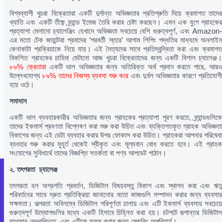
বিশ্বব্যাপী খুচরা বিক্রেতারা একটি দুর্দান্ত অভিজ্ঞতার প্রতিশ্রুতি দিয়ে ক্রমাগত তাদের
খ্যাতি এবং একটি তীক্ষ্ণ ব্র্যান্ড ইমেজ তৈরি করার চেষ্টা করছেন। এমন এক যুগে গ্রাহকের
প্রত্যাশা মেলানো চ্যালেঞ্জিং যেখানে অভিজ্ঞতা সবচেয়ে বেশি গুরুত্বপূর্ণ, এবং Amazon-
এর মতো টেক জায়ান্টরা প্রবাদের ‘পরবর্তী স্তরে’ আগাম শিপিং পদ্ধতির মাধ্যমে অনলাইন
কেনাকাটা প্রক্রিয়াকে নিয়ে যায়। এই দৈত্যদের সাথে প্রতিদ্বন্দ্বিতা করা এবং ক্রমাগত
বিকশিত গ্রাহকের চাহিদা মেটানো আজ খুচরা বিক্রেতাদের জন্য একটি বিশাল চ্যালেঞ্জ।
৮৬% ক্রেতারা
একটি ভাল অভিজ্ঞতার জন্য অতিরিক্ত অর্থ প্রদান করতে পারে, আর
উল্লেখযোগ্য
৮৯% তাদের নিজস্ব ব্যবসা শুরু করে
এবং দুর্বল অভিজ্ঞতার কারণে প্রতিযোগ
হয়ে ওঠে।
সমাধান
একটি ভাল ব্যবহারকারীর অভিজ্ঞতার জন্য গ্রাহকের প্রত্যাশা পূরণ করতে, ব্র্যান্ডগুলিকে
তাদের ইকমার্স প্রবণতা বিশ্লেষণ করা শুরু করা উচিত এবং ব্যক্তিগতকৃত গ্রাহক অভিজ্ঞতা
বিকাশের জন্য এই ডেটা ব্যবহার করার উপর ফোকাস করা উচিত। গ্রাহকরা আপনার পরিষেবা
ব্যবহার শুরু করার মুহূর্ত থেকেই স্বীকৃত এবং মূল্যবান বোধ করতে হবে। এই গ্রাহক
সংযোগের সুবিধার্থে তাদের বিজ্ঞপ্তি সতর্কতা বা পণ্য আপডেট পাঠান।
২.
তৎপরতা
চ্যালেঞ্জ
তৎপরতা হল অগ্রগতি প্রবর্তন, ডিজিটাল বিষয়বস্তু বিকাশ এবং স্থাপন করা এবং ঋতু
পরিবর্তনের সাথে দ্রুত প্রতিক্রিয়া জানানোর মতো কাজগুলি সম্পাদন করার জন্য ব্যবসার
সক্ষমতা। তত্পরতা অবিলম্বে ডিজিটাল পরিপূর্ণতা চালায় এবং এটি ইকমার্স ব্যবসায় সবচেয়ে
গুরুত্বপূর্ণ উদ্যোগগুলির মধ্যে একটি হিসাবে চিহ্নিত করা হয়। চটপটে রূপান্তর ডিজিটাল
ব্যবসার কেন্দ্রবিন্দুতে, এবং এটিকে সফল করার জন্য স্কেলিং অপরিহার্য।