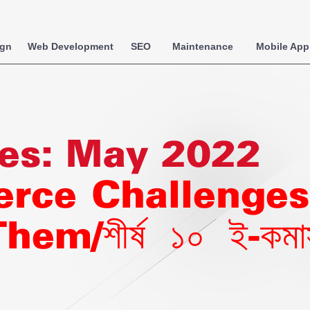
ign
Web Development
SEO
Maintenance
Mobile App
es:
May 2022
rce Challenges
ীর্ষ ১০ ই-কমার্স চ