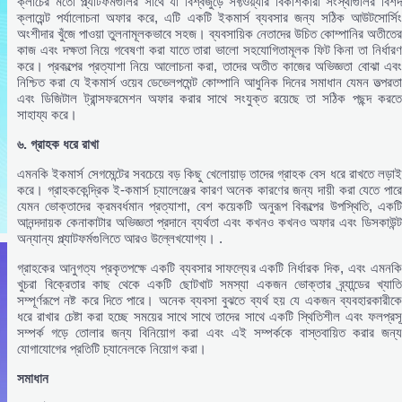
ক্লাচের মতো প্ল্যাটফর্মগুলির সাথে যা বিশ্বজুড়ে সফ্টওয়্যার বিকাশকারী সংস্থাগুলির বিশদ
ক্লায়েন্ট পর্যালোচনা অফার করে, এটি একটি ইকমার্স ব্যবসার জন্য সঠিক আউটসোর্সিং
অংশীদার খুঁজে পাওয়া তুলনামূলকভাবে সহজ। ব্যবসায়িক নেতাদের উচিত কোম্পানির অতীতের
কাজ এবং দক্ষতা নিয়ে গবেষণা করা যাতে তারা ভালো সহযোগিতামূলক ফিট কিনা তা নির্ধারণ
করে। প্রকল্পের প্রত্যাশা নিয়ে আলোচনা করা, তাদের অতীত কাজের অভিজ্ঞতা বোঝা এবং
নিশ্চিত করা যে ইকমার্স ওয়েব ডেভেলপমেন্ট কোম্পানি আধুনিক দিনের সমাধান যেমন তত্পরতা
এবং ডিজিটাল ট্রান্সফরমেশন অফার করার সাথে সংযুক্ত রয়েছে তা সঠিক পছন্দ করতে
সাহায্য করে।
৬.
গ্রাহক
ধরে
রাখা
এমনকি ইকমার্স সেগমেন্টের সবচেয়ে বড় কিছু খেলোয়াড় তাদের গ্রাহক বেস ধরে রাখতে লড়াই
করে। গ্রাহককেন্দ্রিক ই-কমার্স চ্যালেঞ্জের কারণ অনেক কারণের জন্য দায়ী করা যেতে পারে
যেমন ভোক্তাদের ক্রমবর্ধমান প্রত্যাশা, বেশ কয়েকটি অনুরূপ বিকল্পের উপস্থিতি, একটি
আনন্দদায়ক কেনাকাটার অভিজ্ঞতা প্রদানে ব্যর্থতা এবং কখনও কখনও অফার এবং ডিসকাউন্ট
অন্যান্য প্ল্যাটফর্মগুলিতে আরও উল্লেখযোগ্য। .
গ্রাহকের আনুগত্য প্রকৃতপক্ষে একটি ব্যবসার সাফল্যের একটি নির্ধারক দিক, এবং এমনকি
খুচরা বিক্রেতার কাছ থেকে একটি ছোটখাট সমস্যা একজন ভোক্তার ব্র্যান্ডের খ্যাতি
সম্পূর্ণরূপে নষ্ট করে দিতে পারে। অনেক ব্যবসা বুঝতে ব্যর্থ হয় যে একজন ব্যবহারকারীকে
ধরে রাখার চেষ্টা করা হচ্ছে সময়ের সাথে সাথে তাদের সাথে একটি স্থিতিশীল এবং ফলপ্রসূ
সম্পর্ক গড়ে তোলার জন্য বিনিয়োগ করা এবং এই সম্পর্ককে বাস্তবায়িত করার জন্য
যোগাযোগের প্রতিটি চ্যানেলকে নিয়োগ করা।
সমাধান