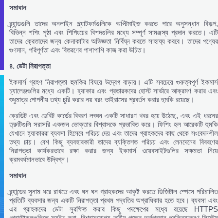
সমাধান
ব্র্যান্ডগুলি তাদের অনলাইন প্ল্যাটফর্মগুলিকে অপ্টিমাইজ করতে পারে অনুসন্ধান বিকল্প,
বিভিন্ন শপিং পৃষ্ঠা এবং শিপিংয়ের বিশদগুলির মধ্যে সম্পূর্ণ সামঞ্জস্য প্রদান করতে। এটি
তাদের ক্রেতাদের জন্য কেনাকাটার অভিজ্ঞতা নির্বিঘ্ন করতে সাহায্য করবে। তাদের পণ্যের
গুণমান, পরিপূর্ণতা এবং বিতরণের পাশাপাশি কাজ করা উচিত।
৪.
ডেটা
নিরাপত্তা
ইকমার্স গ্রহণ নিরাপত্তা হুমকির বিষয়ে উদ্বেগ বাড়ায়। এটি সবচেয়ে গুরুত্বপূর্ণ ইকমার্স
চ্যালেঞ্জগুলির মধ্যে একটি। হ্যাকার এবং প্রতারকদের হোস্ট সার্ভারে আক্রমণ করার এবং
শুধুমাত্র গোপনীয় তথ্য চুরি করার নয় বরং ভাইরাসের প্রবর্তন করার হুমকি রয়েছে।
ক্রেডিট এবং ডেবিট কার্ডের বিবরণ লঙ্ঘন একটি সাধারণ খবর হয়ে উঠেছে, এবং এই ধরনের
ত্রুটিগুলি সরাসরি একজন ভোক্তার বিশ্বাসকে প্রভাবিত করে। ফিশিং হল আরেকটি হুমকি
যেখানে হ্যাকাররা ব্যবসা হিসেবে পরিচয় দেয় এবং তাদের গ্রাহকদের কাছ থেকে সংবেদনশীল
তথ্য চায়। বেশ কিছু ব্যবহারকারী তাদের ব্যক্তিগত পরিচয় এবং লেনদেনের বিবরণের
নিরাপত্তা কার্যকরভাবে রক্ষা করার জন্য ইকমার্স ওয়েবসাইটগুলির সক্ষমতা নিয়ে
ক্রমবর্ধমানভাবে উদ্বিগ্ন।
সমাধান
ব্র্যান্ডের সুনাম ধরে রাখতে এবং ঘন ঘন গ্রাহকদের আকৃষ্ট করতে ডিজিটাল স্পেসে পরিচালিত
প্রতিটি ব্যবসার জন্য একটি নিরাপত্তা প্রথম পদ্ধতির অগ্রাধিকার হতে হবে। ব্যবসা এবং
এর গ্রাহকদের ডেটা সুরক্ষিত করার কিছু পদক্ষেপের মধ্যে রয়েছে HTTPS
প্রোটোকলগুলিতে স্যুইচ করা, বিশ্বাসযোগ্য তৃতীয় পক্ষের অর্থপ্রদান প্রক্রিয়াকরণ সিস্টেম