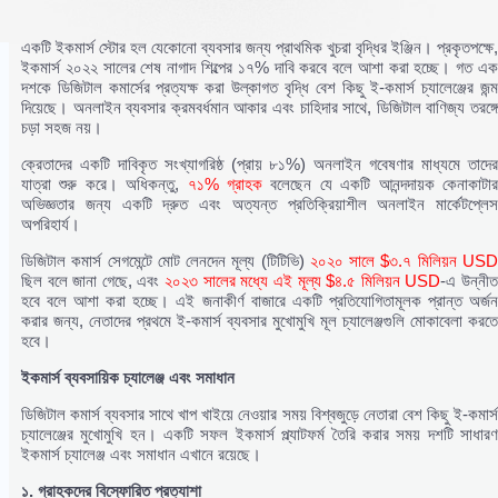
একটি ইকমার্স স্টোর হল যেকোনো ব্যবসার জন্য প্রাথমিক খুচরা বৃদ্ধির ইঞ্জিন। প্রকৃতপক্ষে,
ইকমার্স ২০২২ সালের শেষ নাগাদ শিল্পের ১৭% দাবি করবে বলে আশা করা হচ্ছে। গত এক
দশকে ডিজিটাল কমার্সের প্রত্যক্ষ করা উল্কাগত বৃদ্ধি বেশ কিছু ই-কমার্স চ্যালেঞ্জের জন্ম
দিয়েছে। অনলাইন ব্যবসার ক্রমবর্ধমান আকার এবং চাহিদার সাথে, ডিজিটাল বাণিজ্য তরঙ্গে
চড়া সহজ নয়।
ক্রেতাদের একটি দাবিকৃত সংখ্যাগরিষ্ঠ (প্রায় ৮১%) অনলাইন গবেষণার মাধ্যমে তাদের
যাত্রা শুরু করে। অধিকন্তু,
৭১% গ্রাহক
বলেছেন যে একটি আনন্দদায়ক কেনাকাটা
অভিজ্ঞতার জন্য একটি দ্রুত এবং অত্যন্ত প্রতিক্রিয়াশীল অনলাইন মার্কেটপ্লেস
অপরিহার্য।
ডিজিটাল কমার্স সেগমেন্টে মোট লেনদেন মূল্য (টিটিভি)
২০২০ সালে $৩.৭ মিলিয়ন US
ছিল বলে জানা গেছে, এবং
২০২৩ সালের মধ্যে এই মূল্য $৪.৫ মিলিয়ন USD
-এ উন্নী
হবে বলে আশা করা হচ্ছে। এই জনাকীর্ণ বাজারে একটি প্রতিযোগিতামূলক প্রান্ত অর্জন
করার জন্য, নেতাদের প্রথমে ই-কমার্স ব্যবসার মুখোমুখি মূল চ্যালেঞ্জগুলি মোকাবেলা করতে
হবে।
ইকমার্স ব্যবসায়িক চ্যালেঞ্জ এবং সমাধান
ডিজিটাল কমার্স ব্যবসার সাথে খাপ খাইয়ে নেওয়ার সময় বিশ্বজুড়ে নেতারা বেশ কিছু ই-কমার্স
চ্যালেঞ্জের মুখোমুখি হন। একটি সফল ইকমার্স প্ল্যাটফর্ম তৈরি করার সময় দশটি সাধারণ
ইকমার্স চ্যালেঞ্জ এবং সমাধান এখানে রয়েছে।
১. গ্রাহকদের বিস্ফোরিত প্রত্যাশা