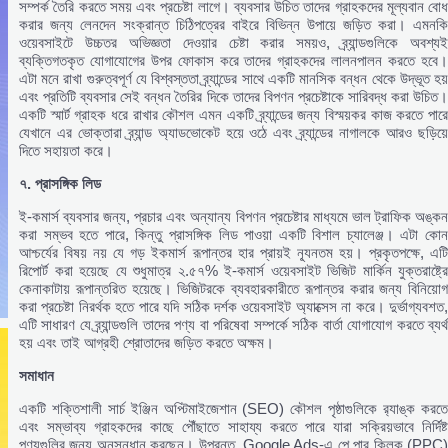
সম্পর্ক তৈরি করতে সময় এবং প্রচেষ্টা লাগে। ব্যবসার উচিত তাদের গ্রাহকদের মূল্যবান বোধ
করার জন্য লেনদেন সংক্রান্ত চিঠিপত্রের বাইরে বিভিন্ন উপায়ে জড়িত করা। এমনকি
ওয়েবসাইটে উচ্চতর অভিজ্ঞতা দেওয়ার চেষ্টা করার সময়ও, ব্র্যান্ডগুলিকে অবশ্যই
ব্যক্তিগতকৃত যোগাযোগের উপর ফোকাস করে তাদের গ্রাহকদের লালনপালন করতে হবে।
এটা মনে রাখা গুরুত্বপূর্ণ যে বিশ্বস্ততা ব্র্যান্ডের সাথে একটি মানসিক বন্ধন থেকে উদ্ভূত হয়
এবং প্রতিটি ব্যবসার সেই বন্ধন তৈরির দিকে তাদের বিপণন প্রচেষ্টাকে সারিবদ্ধ করা উচিত।
একটি স্মার্ট গ্রাহক ধরে রাখার কৌশল এমন একটি ব্র্যান্ডের জন্য বিস্ময়কর কাজ করতে পারে
যেখানে এর ভোক্তারা ব্র্যান্ড অ্যাডভোকেট হয়ে ওঠে এবং ব্র্যান্ডের নাগালকে আরও ছড়িয়ে
দিতে সহায়তা করে।
৭.
প্রাসঙ্গিক
লিড
ই-কমার্স ব্যবসার জন্য, প্রচার এবং অন্যান্য বিপণন প্রচেষ্টার মাধ্যমে ভাল ট্রাফিক অঙ্কন
করা সম্ভব হতে পারে, কিন্তু প্রাসঙ্গিক লিড পাওয়া একটি বিশাল চ্যালেঞ্জ। এটা কোন
আশ্চর্যের বিষয় নয় যে গড় ইকমার্স রূপান্তর হার প্রায়ই ন্যূনতম হয়। প্রকৃতপক্ষে, এটি
রিপোর্ট করা হয়েছে যে শুধুমাত্র ২.৫৭% ই-কমার্স ওয়েবসাইট ভিজিট মার্কিন যুক্তরাষ্ট্রে
কেনাকাটায় রূপান্তরিত হয়েছে। ভিজিটরকে ব্যবহারকারীতে রূপান্তর করার জন্য বিনিয়োগ
করা প্রচেষ্টা নিরর্থক হতে পারে যদি সঠিক দর্শক ওয়েবসাইট অ্যাক্সেস না করে। দুর্ভাগ্যবশত,
এটি সাধারণ যে ব্র্যান্ডগুলি তাদের পণ্য বা পরিষেবা সম্পর্কে সঠিক বার্তা যোগাযোগ করতে ব্যর্থ
হয় এবং তাই আগ্রহী শ্রোতাদের জড়িত করতে অক্ষম।
সমাধান
একটি শক্তিশালী সার্চ ইঞ্জিন অপ্টিমাইজেশান (SEO) কৌশল পৃষ্ঠাগুলিকে র‌্যাঙ্ক করতে
এবং সম্ভাব্য গ্রাহকদের কাছে পৌঁছাতে সাহায্য করতে পারে যারা সক্রিয়ভাবে নির্দিষ্ট
পণ্যগুলির জন্য অনুসন্ধান করছেন। উপরন্তু, Google Ads-এ পে পার ক্লিক (PPC)