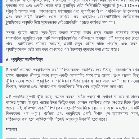
ব্যবহার করা এবং একটি পেমেন্ট কার্ড ইন্ডাস্ট্রি ডেটা সিকিউরিটি স্ট্যান্ডার্ড (PCI DSS)
স্বীকৃতি প্রাপ্ত করা। ফায়ারওয়াল সফ্টওয়্যার এবং প্লাগইনগুলি যা এসকিউএল ইনজেকশন
এবং ক্রস-সাইট স্ক্রিপ্টিং থেকে আশ্রয় নেয়, এছাড়াও ওয়েবসাইটটিতে নির্ভরযোগ্য
ট্র্যাফিকের অনুমতি দিয়ে সন্দেহজনক নেটওয়ার্কগুলি এড়াতে কার্যকর সমাধান।
সমগ্র গ্রাহক যাত্রা স্বয়ংক্রিয় করতে সাহায্য করার জন্য বর্তমান কাঠামোর মধ্যে
সাম্প্রতিক প্রযুক্তি এবং স্মার্ট অ্যালগরিদমগুলির একীকরণের মাধ্যমে এটি সম্ভব করা যেতে
পারে। অতিরিক্ত বাণিজ্য সরঞ্জাম, একটি নতুন মেশিন লার্নিং পদ্ধতি, এবং ক্রস-
অ্যাপ্লিকেশন ডেটা ভাগ করে নেওয়ারও এই উদ্দেশ্যে ব্যবহার করা যেতে পারে।
৫.
প্রযুক্তি
অংশীদারিত্ব
ই-কমার্স ডোমেনে প্রযুক্তিগত অংশীদারিত্ব ক্রমশ জনপ্রিয় হয়ে উঠছে। ব্যবসাগুলি যখন
তাদের ধারণাকে জীবন্ত করার জন্য একটি কোম্পানির সাথে হাত মেলায়, তখন অনেক কিছু
ঝুঁকির মধ্যে পড়ে। প্রযুক্তি বা প্রক্রিয়ার উপর ফোকাস করে এবং অংশীদারদের মধ্যে
বিশ্বাস, স্বচ্ছতা এবং যোগাযোগকে অগ্রাধিকার দিয়ে শেষ পণ্যটি সফল হতে পারে।
এই পদ্ধতির সুস্পষ্ট ঝুঁকি আছে. অনেক ব্যবসা সঠিক প্রত্যাশা নির্ধারণ না করে বা তাদের
কাজের সুযোগ না বুঝে খরচের উপর ভিত্তি করে একজন অংশীদার বেছে নেওয়ার দিকে ঝুঁকে
পড়ে। এই ফাঁকগুলি একটি বিপর্যয়কর সহযোগিতার দিকে নিয়ে যায় এবং অবশেষে, একটি
বিপর্যয়কর শেষ পণ্য। প্রতিভা এবং প্রযুক্তির একটি বিশাল পুল অ্যাক্সেসের সাথে,
সঠিকভাবে করা হলে আউটসোর্সিং নিজেই অত্যন্ত উপকারী হতে পারে।
সমাধান