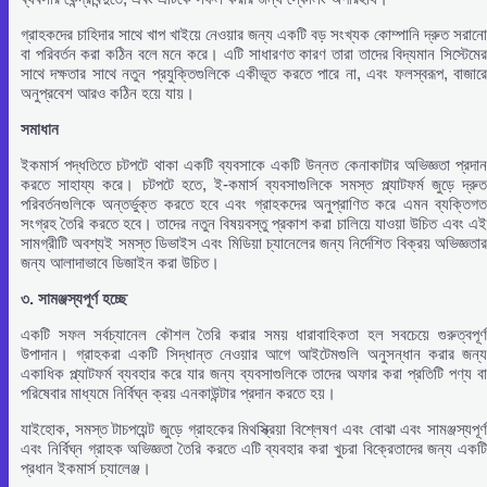
গ্রাহকদের চাহিদার সাথে খাপ খাইয়ে নেওয়ার জন্য একটি বড় সংখ্যক কোম্পানি দ্রুত সরানো
বা পরিবর্তন করা কঠিন বলে মনে করে। এটি সাধারণত কারণ তারা তাদের বিদ্যমান সিস্টেমের
সাথে দক্ষতার সাথে নতুন প্রযুক্তিগুলিকে একীভূত করতে পারে না, এবং ফলস্বরূপ, বাজারে
অনুপ্রবেশ আরও কঠিন হয়ে যায়।
সমাধান
ইকমার্স পদ্ধতিতে চটপটে থাকা একটি ব্যবসাকে একটি উন্নত কেনাকাটার অভিজ্ঞতা প্রদান
করতে সাহায্য করে। চটপটে হতে, ই-কমার্স ব্যবসাগুলিকে সমস্ত প্ল্যাটফর্ম জুড়ে দ্রুত
পরিবর্তনগুলিকে অন্তর্ভুক্ত করতে হবে এবং গ্রাহকদের অনুপ্রাণিত করে এমন ব্যক্তিগত
সংগ্রহ তৈরি করতে হবে। তাদের নতুন বিষয়বস্তু প্রকাশ করা চালিয়ে যাওয়া উচিত এবং এই
সামগ্রীটি অবশ্যই সমস্ত ডিভাইস এবং মিডিয়া চ্যানেলের জন্য নির্দেশিত বিক্রয় অভিজ্ঞতার
জন্য আলাদাভাবে ডিজাইন করা উচিত।
৩.
সামঞ্জস্যপূর্ণ
হচ্ছে
একটি সফল সর্বচ্যানেল কৌশল তৈরি করার সময় ধারাবাহিকতা হল সবচেয়ে গুরুত্বপূর্ণ
উপাদান। গ্রাহকরা একটি সিদ্ধান্ত নেওয়ার আগে আইটেমগুলি অনুসন্ধান করার জন্য
একাধিক প্ল্যাটফর্ম ব্যবহার করে যার জন্য ব্যবসাগুলিকে তাদের অফার করা প্রতিটি পণ্য বা
পরিষেবার মাধ্যমে নির্বিঘ্ন ক্রয় এনকাউন্টার প্রদান করতে হয়।
যাইহোক, সমস্ত টাচপয়েন্ট জুড়ে গ্রাহকের মিথস্ক্রিয়া বিশ্লেষণ এবং বোঝা এবং সামঞ্জস্যপূর্ণ
এবং নির্বিঘ্ন গ্রাহক অভিজ্ঞতা তৈরি করতে এটি ব্যবহার করা খুচরা বিক্রেতাদের জন্য একটি
প্রধান ইকমার্স চ্যালেঞ্জ।