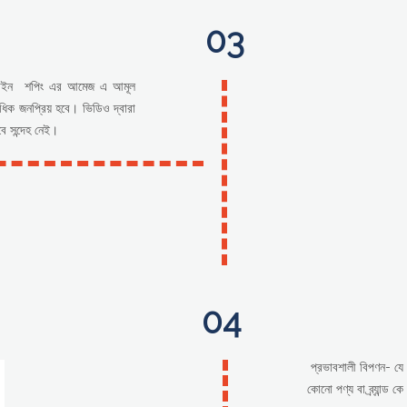
03
 অনলাইন শপিং এর আমেজ এ আমূল
াধিক জনপ্রিয় হবে। ভিডিও দ্বারা
ে সন্দেহ নেই।
04
প্রভাবশালী বিপণন- যে 
কোনো পণ্য বা ব্র্যান্