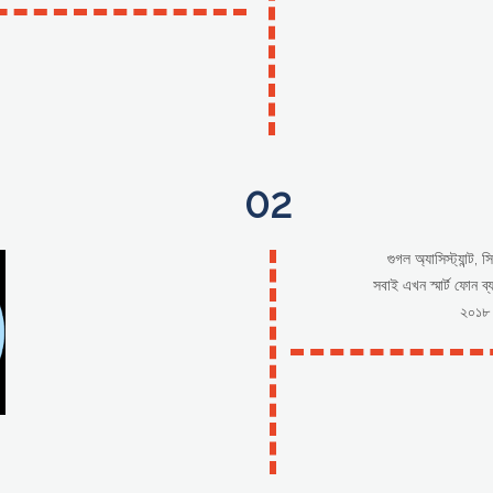
02
গুগল অ্যাসিস্ট্যান্ট
সবাই এখন স্মার্ট ফোন ব
২০১৮ স