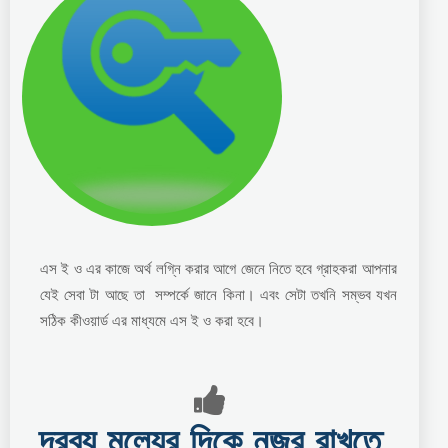
এস ই ও এর কাজে অর্থ লগ্নি করার আগে জেনে নিতে হবে গ্রাহকরা আপনার
যেই সেবা টা আছে তা সম্পর্কে জানে কিনা। এবং সেটা তখনি সম্ভব যখন
সঠিক কীওয়ার্ড এর মাধ্যমে এস ই ও করা হবে।
দ্রব্য মূল্যের দিকে নজর রাখতে