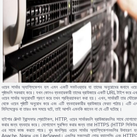
ওয়েব সার্ভার অ্যাপ্লিকেশন হল এমন একটি সফটওয়্যার যা তাদের অনুরোধের জবাবে ওয়ে
পৃষ্ঠাগুলি সরবরাহ করে। যখন কোনও ব্যবহারকারী তাদের ব্রাউজারে একটি URL টাইপ করে এব
ওয়েব সার্ভার অনুরোধটি গ্রহণ করে তখন প্রক্রিয়াকরণ করা হয়। এখন, সার্ভারটি তার স্টোরে
থেকে ওয়েব পৃষ্ঠাটি অনুরোধ করে এবং এটি ব্যবহারকারীর ব্রাউজারে ফেরত পাঠায়। এটি এ
মিলিসেকেন্ড বা তারও কম সময়ে ঘটে, তাই আপনি এমনকি জানেন না যে এটি ঘটেছে।
হাইপার টেক্সট ট্রান্সফার প্রোটোকল, HTTP, ওয়েব সার্ভারগুলি ব্রাউজারগুলির সাথে যোগাযো
করার জন্য ব্যবহার করে। যোগাযোগ সুরক্ষিত করার জন্য তারা HTTPS (HTTP সিকিউর
এর সাথে কাজ করতে পারে। খুব জনপ্রিয় ওয়েব সার্ভার অ্যাপ্লিকেশনগুলির উদাহরণ হ
Apache, Nginx এবং LiteSpeed। এগুলির সকলেরই লোড ব্যালেন্সিং এবং HTTP/