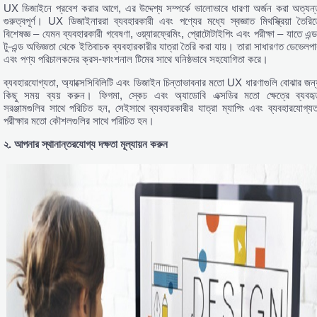
UX ডিজাইনে প্রবেশ করার আগে, এর উদ্দেশ্য সম্পর্কে ভালোভাবে ধারণা অর্জন করা অত্যন্
গুরুত্বপূর্ণ। UX ডিজাইনাররা ব্যবহারকারী এবং পণ্যের মধ্যে স্বজ্ঞাত মিথস্ক্রিয়া তৈরিত
বিশেষজ্ঞ – যেমন ব্যবহারকারী গবেষণা, ওয়্যারফ্রেমিং, প্রোটোটাইপিং এবং পরীক্ষা – যাতে এন্ড
টু-এন্ড অভিজ্ঞতা থেকে ইতিবাচক ব্যবহারকারীর যাত্রা তৈরি করা যায়। তারা সাধারণত ডেভেলপা
এবং পণ্য পরিচালকদের ক্রস-ফাংশনাল টিমের সাথে ঘনিষ্ঠভাবে সহযোগিতা করে।
ব্যবহারযোগ্যতা, অ্যাক্সেসিবিলিটি এবং ডিজাইন চিন্তাভাবনার মতো UX ধারণাগুলি বোঝার জন্
কিছু সময় ব্যয় করুন। ফিগমা, স্কেচ এবং অ্যাডোবি এক্সডির মতো ক্ষেত্রে ব্যবহৃ
সরঞ্জামগুলির সাথে পরিচিত হন, সেইসাথে ব্যবহারকারীর যাত্রা ম্যাপিং এবং ব্যবহারযোগ্যত
পরীক্ষার মতো কৌশলগুলির সাথে পরিচিত হন।
২.
আপনার
স্থানান্তরযোগ্য
দক্ষতা
মূল্যায়ন
করুন