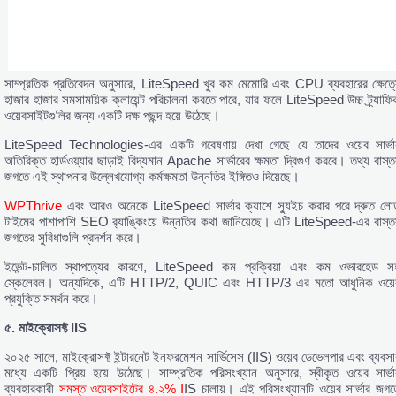
সাম্প্রতিক প্রতিবেদন অনুসারে, LiteSpeed ​​খুব কম মেমোরি এবং CPU ব্যবহারের ক্ষেত্র
হাজার হাজার সমসাময়িক ক্লায়েন্ট পরিচালনা করতে পারে, যার ফলে LiteSpeed ​​উচ্চ ট্র্যাফি
ওয়েবসাইটগুলির জন্য একটি দক্ষ পছন্দ হয়ে উঠেছে।
LiteSpeed ​​Technologies-এর একটি গবেষণায় দেখা গেছে যে তাদের ওয়েব সার্ভা
অতিরিক্ত হার্ডওয়্যার ছাড়াই বিদ্যমান Apache সার্ভারের ক্ষমতা দ্বিগুণ করবে। তথ্য বাস্ত
জগতে এই স্থাপনার উল্লেখযোগ্য কর্মক্ষমতা উন্নতির ইঙ্গিতও দিয়েছে।
WPThrive
এবং আরও অনেকে LiteSpeed ​​সার্ভার ক্যাশে স্যুইচ করার পরে দ্রুত লো
টাইমের পাশাপাশি SEO র‍্যাঙ্কিংয়ে উন্নতির কথা জানিয়েছে। এটি LiteSpeed-এর বাস্ত
জগতের সুবিধাগুলি প্রদর্শন করে।
ইভেন্ট-চালিত স্থাপত্যের কারণে, LiteSpeed ​​কম প্রক্রিয়া এবং কম ওভারহেড স
স্কেলেবল। অন্যদিকে, এটি HTTP/2, QUIC এবং HTTP/3 এর মতো আধুনিক ওয়ে
প্রযুক্তি সমর্থন করে।
৫.
মাইক্রোসফ্ট IIS
২০২৫ সালে, মাইক্রোসফ্ট ইন্টারনেট ইনফরমেশন সার্ভিসেস (IIS) ওয়েব ডেভেলপার এবং ব্যবসা
মধ্যে একটি প্রিয় হয়ে উঠেছে। সাম্প্রতিক পরিসংখ্যান অনুসারে, স্বীকৃত ওয়েব সার্ভা
ব্যবহারকারী
সমস্ত ওয়েবসাইটের ৪.২% I
IS চালায়। এই পরিসংখ্যানটি ওয়েব সার্ভার জগত