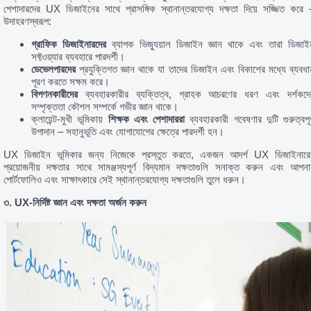
পেশাদারদের UX ডিজাইনের সাথে প্রাসঙ্গিক স্থানান্তরযোগ্য দক্ষতা দিয়ে সজ্জিত করে 
উদাহরণস্বরূপ:
গ্রাফিক
ডিজাইনারদের
ব্যাপক ভিজ্যুয়াল ডিজাইন জ্ঞান থাকে এবং তারা ডিজাই
সফ্টওয়্যার ব্যবহারে পারদর্শী।
ডেভেলপারদের
প্রযুক্তিগত জ্ঞান থাকে যা তাদের ডিজাইন এবং বিকাশের মধ্যে ব্যবধা
পূরণ করতে সক্ষম করে।
বিপণনকারীদের
ব্যবহারকারীর ব্যক্তিত্ব, গ্রাহক আচরণের ধরণ এবং দর্শকদে
সম্পৃক্ততা কৌশল সম্পর্কে গভীর জ্ঞান থাকে।
ক্লায়েন্ট-মুখী ভূমিকায়
শিক্ষক
এবং
পেশাদাররা
ব্যবহারকারী গবেষণার দুটি গুরুত্বপূর্
উপাদান – সহানুভূতি এবং যোগাযোগের ক্ষেত্রে পারদর্শী হন।
UX ডিজাইন ভূমিকার জন্য নিজেকে প্রস্তুত করতে, একজন আদর্শ UX ডিজাইনারে
প্রয়োজনীয় দক্ষতার সাথে সামঞ্জস্যপূর্ণ বিদ্যমান দক্ষতাগুলি সনাক্ত করুন এবং আপনা
পোর্টফোলিও এবং সাক্ষাৎকারে সেই স্থানান্তরযোগ্য দক্ষতাগুলি তুলে ধরুন।
৩. UX-
নির্দিষ্ট
জ্ঞান
এবং
দক্ষতা
অর্জন
করুন