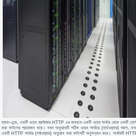
ব্যাক-এন্ডে, একটি ওয়েব ব্রাউজার HTTP এর মাধ্যমে একটি ওয়েব সার্ভার থেকে একটি হোস্
করা ফাইলের প্রয়োজন করে। যখন অনুরোধটি সঠিক ওয়েব সার্ভারে (হার্ডওয়্যার) আসে, তখ
একটি HTTP সার্ভার (সফ্টওয়্যার) অনুরোধ করা ফাইলটি অনুসন্ধান করে। সার্ভারটি HTT