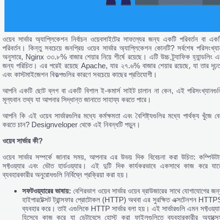
ওয়েব সার্ভার অ্যাপ্লিকেশন নির্বাচন ওয়েবসাইটের সাফল্যের জন্য একটি পরিবর্তন বা একট
পরিবর্তন। কিন্তু সবচেয়ে জনপ্রিয় ওয়েব সার্ভার অ্যাপ্লিকেশন কোনটি? সর্বশেষ পরিসংখ্যা
অনুসারে, Nginx ৩৩.৮% বাজার শেয়ার নিয়ে শীর্ষে রয়েছে। এটি উচ্চ ট্র্যাফিক হ্যান্ডলিং এ
জন্য পরিচিত। এর পরেই রয়েছে Apache, যার ২৭.৬% বাজার শেয়ার রয়েছে, যা তার দৃঢ়ত
এবং কাস্টমাইজেশন বিকল্পগুলির কারণে সবচেয়ে কাছের প্রতিযোগী।
আপনি একটি ছোট ব্লগ বা একটি বিশাল ই-কমার্স সাইট চালান না কেন, এই পরিসংখ্যানগুল
মূল্যবান তথ্য যা আপনার সিদ্ধান্ত জানাতে সাহায্য করতে পারে।
আপনি কি এই ওয়েব সার্ভারগুলির মধ্যে কর্মক্ষমতা এবং বৈশিষ্ট্যগুলির মধ্যে পার্থক্য খুঁজে ব
করতে চান? Designveloper থেকে এই নিবন্ধটি পড়ুন।
ওয়েব
সার্ভার
কী?
ওয়েব সার্ভার সম্পর্কে জানার সময়, আপনার এর উভয় দিক বিবেচনা করা উচিত: কম্পিউটা
সফ্টওয়্যার এবং ভৌত হার্ডওয়্যার। এই দুটি দিক কার্যকরভাবে একসাথে কাজ করে যাত
ব্যবহারকারীর অনুরোধগুলি নির্বিঘ্নে প্রক্রিয়া করা হয়।
সফটওয়্যারের
ভাষায়:
বেশিরভাগ ওয়েব সার্ভার ওয়েব ব্রাউজারের সাথে যোগাযোগের জন্
হাইপারটেক্সট ট্রান্সফার প্রোটোকল (HTTP) অথবা এর সুরক্ষিত এক্সটেনশন HTTP
ব্যবহার করে। তাই এগুলিকে HTTP সার্ভার বলা হয়। এই সার্ভারগুলি এমন সফ্টওয়্যা
হিসেবে কাজ করে যা ডেটাবেসে হোস্ট করা ফাইলগুলিতে ব্যবহারকারীর অ্যাক্সে