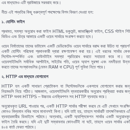
এর মাধ্যমেও এটি ব্রাউজারে সরবরাহ করে।
নীচে এই পদ্ধতির কিছু গুরুত্বপূর্ণ পদক্ষেপের বিশদ বিবরণ দেওয়া হল:
১.
হোস্টিং
ফাইল
প্রথমত, সমস্ত অনুরোধ করা ফাইল HTML ডকুমেন্ট, জাভাস্ক্রিপ্ট ফাইল, CSS স্টাইল শিট
ভিডিও এবং চিত্র আকারে একটি ওয়েব সার্ভারে সংরক্ষণ করতে হবে।
ওয়েব নির্মাতাদের তাদের ডাটাবেস একটি ডেডিকেটেড ওয়েব সার্ভারে বরাদ্দ করা উচিত যা প্রায়শ
একটি হোস্টিং পরিষেবা প্রদানকারী দ্বারা রক্ষণাবেক্ষণ করা হয়। এই ধরনের সার্ভার কেব
সিস্টেম-সম্পর্কিত এবং ডাউনটাইম সমস্যা প্রতিরোধ করতে সহায়তা করে না। তব
ওয়েবসাইটগুলি সর্বাধিক আপটাইম, সাইটের গতি, ওয়েব অ্যাপ সুরক্ষা এবং নমনীয়তা উন্ন
করতে তাদের সংস্থানগুলির (যেমন RAM বা CPU) পূর্ণ সুবিধা নিতে পারে।
২. HTTP
এর
মাধ্যমে
যোগাযোগ
HTTP হল একটি সাধারণ প্রোটোকল যা সিস্টেমগুলিকে একসাথে যোগাযোগ করার জন্
নিয়মগুলি নিয়ে গঠিত। আজকাল, ওয়েবসাইটগুলি ব্যবহারকারীর অনুরোধ প্রক্রিয়া করার জন্
HTTP অথবা HTTPS – উচ্চতর এনক্রিপশন সহ HTTP ব্যবহার করে।
অনুরোধকৃত URL পাওয়ার পর, একটি HTTP সার্ভার পরীক্ষা করবে যে এটি সেখানে সংরক্ষি
কোনও বিদ্যমান নথির সাথে মানানসই কিনা। যদি তাই হয়, তাহলে সার্ভারটি তাৎক্ষণিকভাবে এট
ব্যবহারকারীর ডিভাইসে পাঠাবে। অন্যথায়, একটি অ্যাপ্লিকেশন সার্ভার একটি অনুরোধকৃ
ফাইল তৈরি করবে। যদি এই দুটি সম্ভাবনার কোনওটিই না ঘটে, তাহলে ওয়েব সার্ভার একট
৪০৪ বার্তা ফেরত পাঠাবে।