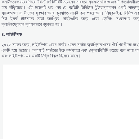
ক্লাউডফ্লেয়ারের জিরো ট্রাস্ট সিকিউরিটি মডেলের মাধ্যমে সুরক্ষিত থাকাও একটি প্রয়োজনীয়ত
হয়ে দাঁড়িয়েছে। এই মডেলটি ধরে নেয় যে প্রতিটি ডিজিটাল ইন্টারঅ্যাকশন একটি সম্ভাব্
সন্দেহভাজন যা উচ্চতর সুরক্ষার জন্য ক্রমাগত যাচাই করা প্রয়োজন। লিঙ্কডইন, ভিমিও এব
নিউ ইয়র্ক টাইমসের মতো জনপ্রিয় সাইটগুলির জন্য ওয়েব হোস্টিং সংরক্ষণের জন্
ক্লাউডফ্লেয়ার ব্যাপকভাবে ব্যবহৃত হয়।
৪.
লাইটস্পিড
২০২৫ সালের জন্য, লাইটস্পিড ওয়েব সার্ভার ওয়েব সার্ভার অ্যাপ্লিকেশনের শীর্ষ প্রার্থীদের মধ্
একটি হয়ে উঠেছে। অ্যাপাচি সার্ভারের উচ্চ কর্মক্ষমতা এবং স্কেলেবিলিটি রয়েছে বলে জানা যায
এবং লাইটস্পিড এর একটি নিখুঁত বিকল্প হিসেবে আসে।