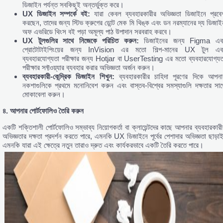
ডিজাইন পর্যন্ত সবকিছুই অন্তর্ভুক্ত করে।
UX
ডিজাইন
সম্পর্কে
বই:
যারা কেবল ব্যবহারকারীর অভিজ্ঞতা ডিজাইনে প্রবে
করছেন, তাদের জন্য স্টিভ ক্রুগের ডোন্ট মেক মি থিঙ্ক এবং ডন নরম্যানের দ্য ডিজাই
অফ এভরিডে থিংস বই পড়া অমূল্য পাঠ উপাদান সরবরাহ করবে।
UX
টুলগুলির
সাথে
নিজেকে
পরিচিত
করুন:
ডিজাইনের জন্য Figma এব
প্রোটোটাইপিংয়ের জন্য InVision এর মতো শিল্প-মানের UX টুল এব
ব্যবহারযোগ্যতা পরীক্ষার জন্য Hotjar বা UserTesting এর মতো ব্যবহারযোগ্যত
পরীক্ষার সফ্টওয়্যার ব্যবহার করার অভিজ্ঞতা অর্জন করুন।
ব্যবহারকারী-
কেন্দ্রিক
ডিজাইন
শিখুন:
ব্যবহারকারীর চাহিদা পূরণের দিকে আপনা
নকশাগুলিকে প্রথমে মনোনিবেশ করুন এবং বাস্তব-বিশ্বের সমস্যাগুলি দক্ষতার সাথ
মোকাবেলা করুন।
৪.
আপনার
পোর্টফোলিও
তৈরি
করুন
একটি শক্তিশালী পোর্টফোলিও সম্ভাব্য নিয়োগকর্তা বা ক্লায়েন্টদের কাছে আপনার ব্যবহারকারী
অভিজ্ঞতার দক্ষতা প্রদর্শন করতে পারে, এমনকি UX ডিজাইনে পূর্বের পেশাদার অভিজ্ঞতা ছাড়াই
এমনকি যারা এই ক্ষেত্রে নতুন তারাও দ্রুত এবং কার্যকরভাবে একটি তৈরি করতে পারে।