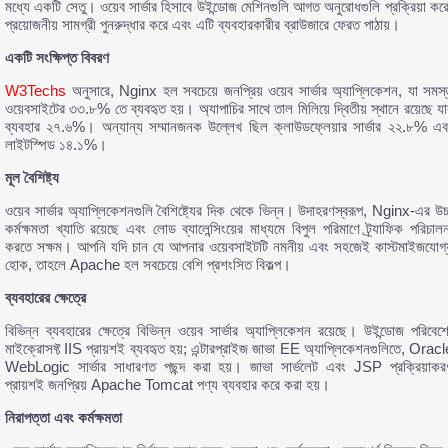
মধ্যে একটি সেতু। ওয়েব সার্ভার হিসাবে উইন্ডোজ মেশিনগুলি আগত অনুরোধগুলি প্রক্রিয়া করে
প্রয়োজনীয় সামগ্রী পুনরুদ্ধার করে এবং এটি ব্যবহারকারীর ব্রাউজারে ফেরত পাঠায়।
একটি
সংক্ষিপ্ত
বিবরণ
W3Techs
অনুসারে, Nginx হল সবচেয়ে জনপ্রিয় ওয়েব সার্ভার অ্যাপ্লিকেশন, যা সমস্
ওয়েবসাইটের ৩৩.৮% তে ব্যবহৃত হয়। অ্যাপাচির সাথে তাল মিলিয়ে দ্বিতীয় স্থানে রয়েছে যা
ব্যবহার ২৭.৬%। অন্যান্য সম্মানজনক উল্লেখ ছিল ক্লাউডফ্লেয়ার সার্ভার ২২.৮% এব
লাইটস্পিড ১৪.১%।
মূল
বৈশিষ্ট্য
ওয়েব সার্ভার অ্যাপ্লিকেশনগুলি বৈশিষ্ট্যের দিক থেকে ভিন্ন। উদাহরণস্বরূপ, Nginx-এর উচ্
কর্মক্ষমতা খ্যাতি রয়েছে এবং লোড ব্যালেন্সিংয়ের মাধ্যমে বিপুল পরিমাণে ট্র্যাফিক পরিচালন
করতে সক্ষম। আপনি যদি চান যে আপনার ওয়েবসাইটটি নমনীয় এবং সহজেই কাস্টমাইজযোগ্
হোক, তাহলে Apache হল সবচেয়ে বেশি প্রশংসিত বিকল্প।
ব্যবহারের
ক্ষেত্রে
বিভিন্ন ব্যবহারের ক্ষেত্রে বিভিন্ন ওয়েব সার্ভার অ্যাপ্লিকেশন রয়েছে। উইন্ডোজ পরিবেশে
মাইক্রোসফ্ট IIS প্রায়শই ব্যবহৃত হয়; এন্টারপ্রাইজ জাভা EE অ্যাপ্লিকেশনগুলিতে, Oracl
WebLogic সার্ভার সাধারণত পছন্দ করা হয়। জাভা সার্ভলেট এবং JSP প্রক্রিয়াকর
প্রায়শই জনপ্রিয় Apache Tomcat পণ্য ব্যবহার করে করা হয়।
নিরাপত্তা
এবং
কর্মক্ষমতা