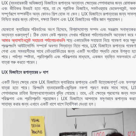
UX (ব্যবহারকারী অভিজ্ঞতা) ডিজাইনে রূপান্তর অন্যান্য ক্ষেত্রের পেশাদারদের জন্য রোমাঞ্চক
এবং ভীতিকর উভয়ই হতে পারে, তা সে গ্রাফিক ডিজাইন, সফটওয়্যার ডেভেলপমেন্ট, অথব
সম্পূর্ণরূপে সম্পর্কহীন অন্য কোনও শিল্প হোক না কেন। UX ডিজাইনে রূপান্তরের জন্য সাফল্
নিশ্চিত করার জন্য কৌশল, দক্ষতা বিকাশ এবং UX ডিজাইনের গভীর জ্ঞান প্রয়োজন।
যেকোনো ক্যারিয়ার পরিবর্তনের অংশ হিসেবে, বিশ্বাসযোগ্য সম্পদ এবং সরঞ্জাম সনাক্তকর
অত্যন্ত গুরুত্বপূর্ণ। ঠিক যেমন কেউ প্রবন্ধ লেখার পরিষেবা পর্যালোচনাগুলি অন্বেষণ করে ব
আমার অ্যাসাইনমেন্ট সহায়তা পর্যালোচনাগুলি
পড়ে একাডেমিক সহায়তা নিয়ে গবেষণা করে স্কু
প্রকল্পগুলি আউটসোর্সিং সম্পর্কে অবগত সিদ্ধান্ত নিতে পারে, UX ডিজাইনে রূপান্তর গবেষণা
শেখা এবং সমবয়সীদের সাথে নেটওয়ার্কিংয়ের জন্য একটি সংগঠিত পদ্ধতি থেকে উপকৃত হত
পারে। পর্যাপ্ত স্পষ্টতা, প্রতিশ্রুতি এবং পরিকল্পনার মাধ্যমে, একজন ব্যক্তি সফলভাবে এ
যাত্রা শুরু করতে পারেন।
UX
ডিজাইনে
রূপান্তরের
৮
ধাপ
একটি ভিন্ন ক্ষেত্র থেকে UX ডিজাইনে ক্যারিয়ার রূপান্তর একটি উত্তেজনাপূর্ণ এবং ফলপ্রস
যাত্রা হতে পারে। শিল্পগুলি ব্যবহারকারী-কেন্দ্রিক নকশা গ্রহণ করার সাথে সাথে, U
পেশাদারদের চাহিদা উল্লেখযোগ্যভাবে বৃদ্ধি পেয়েছে। তবে, এই ক্ষেত্রে প্রবেশের জন্য সতর্
পরিকল্পনা এবং প্রতিশ্রুতি প্রয়োজন। UX ডিজাইনে আপনাকে মসৃণভাবে রূপান্তর করত
সাহায্য করার জন্য এখানে একটি ধাপে ধাপে নির্দেশিকা দেওয়া হল।