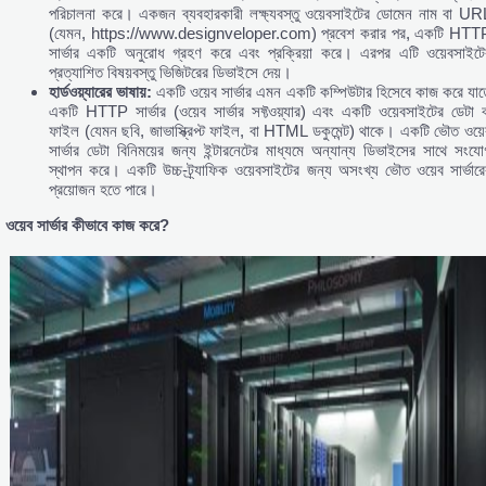
পরিচালনা করে। একজন ব্যবহারকারী লক্ষ্যবস্তু ওয়েবসাইটের ডোমেন নাম বা UR
(যেমন, https://www.designveloper.com) প্রবেশ করার পর, একটি HTT
সার্ভার একটি অনুরোধ গ্রহণ করে এবং প্রক্রিয়া করে। এরপর এটি ওয়েবসাইটে
প্রত্যাশিত বিষয়বস্তু ভিজিটরের ডিভাইসে দেয়।
হার্ডওয়্যারের
ভাষায়:
একটি ওয়েব সার্ভার এমন একটি কম্পিউটার হিসেবে কাজ করে যাত
একটি HTTP সার্ভার (ওয়েব সার্ভার সফ্টওয়্যার) এবং একটি ওয়েবসাইটের ডেটা ব
ফাইল (যেমন ছবি, জাভাস্ক্রিপ্ট ফাইল, বা HTML ডকুমেন্ট) থাকে। একটি ভৌত ​​ওয়ে
সার্ভার ডেটা বিনিময়ের জন্য ইন্টারনেটের মাধ্যমে অন্যান্য ডিভাইসের সাথে সংযো
স্থাপন করে। একটি উচ্চ-ট্র্যাফিক ওয়েবসাইটের জন্য অসংখ্য ভৌত ওয়েব সার্ভারে
প্রয়োজন হতে পারে।
ওয়েব
সার্ভার
কীভাবে
কাজ
করে?