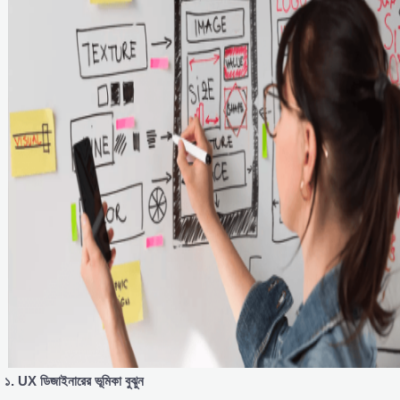
১. UX
ডিজাইনারের
ভূমিকা
বুঝুন