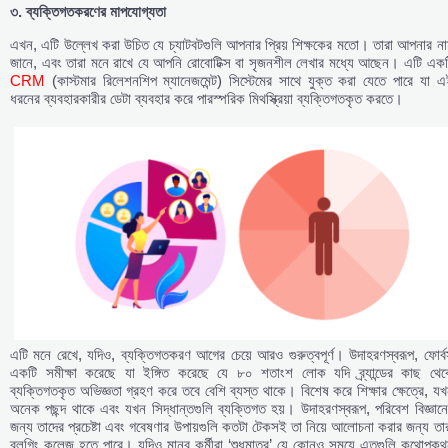
৩.
ব্যক্তিগতকরণের
মাপযোগ্যতা
এখন, এটি উল্লেখ করা উচিত যে চ্যাটবটগুলি আপনার প্রিয় শিক্ষকের মতো। তারা আপনার ন
জানে, এবং তারা মনে রাখে যে আপনি রোবোটিক্স বা সৃজনশীল লেখার মধ্যে আছেন। এটি একট
CRM
(কাস্টমার রিলেশনশিপ ম্যানেজমেন্ট) সিস্টেমের সাথে যুক্ত করা যেতে পারে যা এ
ধরনের ব্যবহারকারীর ডেটা ব্যবহার করে পারস্পরিক মিথস্ক্রিয়া ব্যক্তিগতকৃত করতে।
এটি মনে রেখে, যদিও, ব্যক্তিগতকরণ আগের চেয়ে আরও গুরুত্বপূর্ণ। উদাহরণস্বরূপ, ফোর্
একটি সমীক্ষা করেছে যা ইঙ্গিত করেছে যে ৮০ শতাংশ লোক যদি ব্র্যান্ডের কাছ থেক
ব্যক্তিগতকৃত অভিজ্ঞতা গ্রহণ করে তবে বেশি ব্যস্ত থাকে। বিশেষ করে শিক্ষার ক্ষেত্রে, য
অনেক পছন্দ থাকে এবং যখন সিদ্ধান্তগুলি ব্যক্তিগত হয়। উদাহরণস্বরূপ, পরিবেশ বিজ্ঞান
জন্য তাদের প্রচেষ্টা এবং গবেষণার উপায়গুলি কতটা টেকসই তা নিয়ে আলোচনা করার জন্য তা
ব্লগিং কলেজ হতে পারে। যদিও মানব কর্মীরা ‘শুধুমাত্র’ যে কোনও সময়ে এতগুলি কথোপকথ