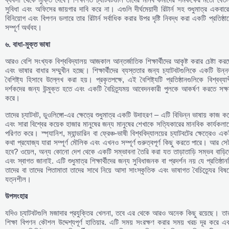
সুবিধা এবং অফিসের জায়গার দাবি করে না। এগুলি দীর্ঘমেয়াদী রিটার্ন সহ শুধুমাত্র একবার
বিনিয়োগ এবং বিপণন ডলারে তার রিটার্ন সর্বাধিক করার উপর দৃষ্টি নিবদ্ধ করা একটি প্রতিষ্ঠা
সম্পূর্ণ অর্থবহ।
৬.
বাধা-
মুক্ত
ভাষা
আরও বেশি সংখ্যক বিশ্ববিদ্যালয় আজকাল আন্তর্জাতিক শিক্ষার্থীদের আকৃষ্ট করার চেষ্টা কর
এবং ভাষার বাধার সম্মুখীন হচ্ছে। শিক্ষার্থীদের ব্যস্ততার জন্য চ্যাটবটগুলিকে একটি উন্
বৈশিষ্ট্য হিসাবে উল্লেখ করা হয়। প্রকৃতপক্ষে, এই বৈশিষ্ট্যটি প্রতিষ্ঠানগুলিকে বিশ্বব্যা
দর্শকদের জন্য উন্মুক্ত হতে এবং একটি বৈচিত্র্যময় আবেদনকারী পুলকে আকর্ষণ করতে সক্
করে।
তাদের চ্যাটবট, ডুওলিঙ্গো-এর ক্ষেত্রে শুধুমাত্র একটি উদাহরণ – এটি বিভিন্ন ভাষায় কাজ ক
এবং সারা বিশ্বের কয়েক হাজার মানুষের জন্য মানুষের শেখাকে সত্যিকারের মানবিক কার্যকলা
পরিণত করে। স্প্যানিশ, ম্যান্ডারিন বা ফ্রেঞ্চ-ভাষী বিশ্ববিদ্যালয়ের চ্যাটবটের ক্ষেত্রেও এ
কথা প্রযোজ্য যারা সম্পূর্ণ মৌলিক এবং এখনও সম্পূর্ণ গুরুত্বপূর্ণ কিছু করতে পারে। আর সে
হবে? ওয়েল, অন্য কোনো দেশ থেকে একটি সম্ভাবনা তৈরি করা যত তাড়াতাড়ি সম্ভব বাড়ি
এবং স্বাগত জানাই. এটি শুধুমাত্র শিক্ষার্থীদের জন্য সুবিধাজনক বা প্রদর্শন নয় যে প্রতিষ্ঠান
তাদের বা তাদের পিতামাতা তাদের সাথে নিয়ে আসা সাংস্কৃতিক এবং ভাষাগত বৈচিত্র্যের বিষয
যত্নশীল।
উপসংহার
যদিও চ্যাটবটগুলি মজাদার প্রযুক্তির খেলনা, তবে এর থেকে আরও অনেক কিছু রয়েছে। তার
শিক্ষা বিপণন কৌশল উদ্দেশ্যপূর্ণ হাতিয়ার. এটি সময় সংরক্ষণ করার সময় খরচ দূর করে এ