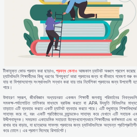
টীকাযুক্ত কোড প্রদান করা ছাড়াও,
প্রবন্ধ কেনাও
আজকাল চ্যাটবট অঞ্চলে প্রবেশ করেছে
চ্যাটবটগুলি শিক্ষার্থীদের কিছু ধরণের ‘উপযুক্ত’ ভারা প্রদানের জন্য বা কীভাবে গবেষণা শুরু ক
যায় বা বিশ্বাসযোগ্য সংস্থানগুলি সন্ধান করা যায় তার নির্দেশিকা প্রদানের জন্য উপযোগী হ
পারে।
উদাহরণ স্বরূপ, জীববিজ্ঞান অধ্যয়নরত একজন শিক্ষার্থী জলবায়ু পরিবর্তনের নিবন্ধগুল
সমকক্ষ-পর্যালোচিত তালিকার মাধ্যমে ব্রাউজ করতে বা APA উদ্ধৃতি বিধিগুলির মাধ্যম
তাড়াতে এটি ব্যবহার করতে একটি চ্যাটবট ব্যবহার করতে পারে। এটি শুধুমাত্র শিক্ষাবিদদে
সাহায্য করে না, বরং একটি প্রতিষ্ঠানের ব্র্যান্ডকেও সাহায্য করে যেখানে এটি সহায়ক এ
উদ্দীপনামূলক। সময়মত একাডেমিক সহায়তা উল্লেখযোগ্যভাবে শিক্ষার্থীদের কর্মক্ষমতা এবং ধ
রাখার হার বাড়ায়, যা ছাত্রদের সাফল্য প্রদানের জন্য চ্যাটবটগুলিকে অত্যন্ত প্রতিশ্রুতিশ
করে তোলে। এর প্রমাণ মিলেছে রিসার্চগেট।