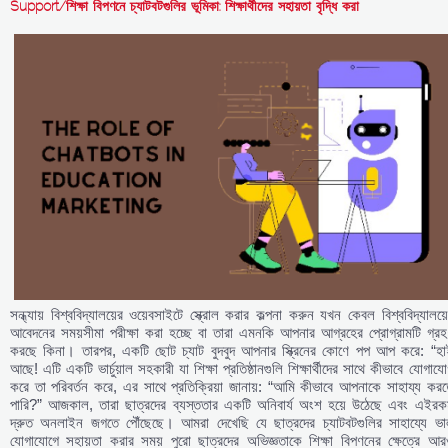
Support/শিক্ষা বিপণনে চ্যাটবটগুলির ভূমিকা: শিক্ষার্থীদের সহায়তা বৃদ্ধি করা
সন্ধ্যায় বিশ্ববিদ্যালয়ের ওয়েবসাইটে স্ক্রোল করার কল্পনা করুন যখন কেবল বিশ্ববিদ্যালয়
আবেদনের সময়সীমা পরীক্ষা করা হচ্ছে বা তারা এমনকি আপনার আগ্রহের প্রোগ্রামটি গ্রহ
করছে কিনা। তারপর, একটি ছোট চ্যাট বুদবুদ আপনার স্ক্রিনের কোণে পপ আপ করে: “হা
আছে! এটি একটি ভার্চুয়াল সহকারী যা শিক্ষা প্রতিষ্ঠানগুলি শিক্ষার্থীদের সাথে কীভাবে যোগায
করে তা পরিবর্তন করে, এর সাথে প্রতিক্রিয়া জানায়: “আমি কীভাবে আপনাকে সাহায্য কর
পারি?” আজকাল, তারা ছাত্রদের ব্যস্ততার একটি অনিবার্য অংশ হয়ে উঠেছে এবং এইরক
দ্রুত অনলাইন জগতে পৌঁছেছে। আমরা দেখেছি যে ছাত্রদের চ্যাটবটগুলির সাহায্যে ভা
যোগাযোগে সহায়তা করার সময় পুরো ছাত্রদের অভিজ্ঞতাকে শিক্ষা বিপণনের ক্ষেত্রে আর