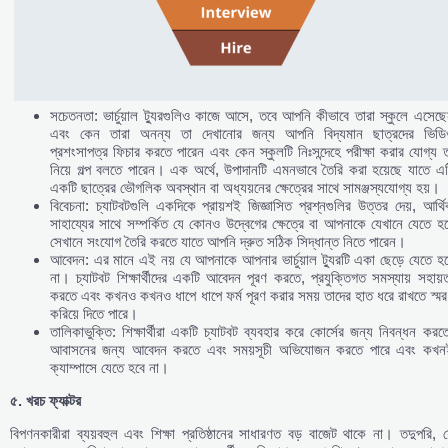
সচেতনতা: ভার্চুয়াল ট্যুরগুলিও কাজে আসে, তবে আপনি কীভাবে তারা স্কুলে এসেছ
এবং কেন তারা অনন্য তা দেখানোর জন্য আপনি বিদ্যমান ছাত্রদের ভিডি
প্রশংসাপত্র ফিচার করতে পারেন এবং কেন স্কুলটি নিঃসন্দেহে পরীক্ষা করার যোগ্য 
নিয়ে গল্প বলতে পারেন। এক অর্থে, উপাদানটি এমনভাবে তৈরি করা হয়েছে যাতে এ
একটি ছাত্রের ভৌগলিক অবস্থান বা অধ্যয়নের ক্ষেত্রের সাথে সামঞ্জস্যযোগ্য হয়।
বিবেচনা: চ্যাটবটগুলি একদিকে প্রায়শই জিজ্ঞাসিত প্রশ্নগুলির উত্তর দেয়, আর্থ
সাহায্যের সাথে সম্পর্কিত যে কোনও উদ্বেগের ক্ষেত্রে বা আপনাকে যেখানে যেতে হ
সেখানে সংযোগ তৈরি করতে যাতে আপনি দ্রুত সঠিক সিদ্ধান্ত নিতে পারেন।
আবেদন: এর মানে এই নয় যে আপনাকে আপনার ভার্চুয়াল ট্যুরটি একা ছেড়ে যেতে হ
না। চ্যাটবট শিক্ষার্থীদের একটি আবেদন পূরণ করতে, প্রযুক্তিগত সমস্যায় সহায়
করতে এবং কখনও কখনও ধাপে ধাপে ফর্ম পূরণ করার সময় তাদের হাত ধরে রাখতে স্ম
করিয়ে দিতে পারে।
তালিকাভুক্তি: শিক্ষার্থীরা একটি চ্যাটবট ব্যবহার করে কোর্সের জন্য নিবন্ধন করত
আবাসনের জন্য আবেদন করতে এবং সময়সূচী অভিযোজন করতে পারে এবং কখন
ক্যাম্পাসে যেতে হবে না।
৫.
খরচ
ফ্যাক্টর
বিপণনকারীরা ব্যয়বহুল এবং শিক্ষা প্রতিষ্ঠানের সাধারণত বড় বাজেট থাকে না। তদুপরি, 