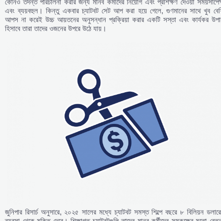
কোনও তদন্ত পরিচালনা করার জন্য মানব কর্মীদের নিয়োগ এবং প্রশিক্ষণ দেওয়া সময়সাপেক
এবং ব্যয়বহুল। কিন্তু একবার চ্যাটবট সেট আপ করা হয়ে গেলে, গুণমানের সাথে খুব বেশ
আপস না করেই উচ্চ আয়তনের অনুসন্ধান প্রক্রিয়া করার একটি সস্তা এবং কার্যকর উপায
হিসাবে তারা তাদের ওজনের উপরে উঠে যায়।
জুনিপার রিসার্চ অনুসারে, ২০২৫ সালের মধ্যে চ্যাটবট সমস্ত শিল্পে বছরে ৮ বিলিয়ন ডলার
ব্যবসা থেকে মুক্তি দেবে। শিক্ষাগত চ্যাটবটগুলি তাদের মানব কর্মীদের সমকক্ষের মতো বেত