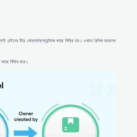
্লাই চেইনের নীচে ভোক্তা/ক্লায়েন্টদের কাছে বিক্রি হয়। এখানে রৈখিক মডেলের
ের কাছে বিক্রি করে।