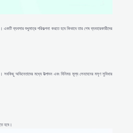
একটি ব্যবসার শুধুমাত্র পরিকল্পনা করতে হবে কিভাবে তার শেষ ব্যবহারকারীদের
করা। সবকিছু অভিনেতাদের মধ্যে উত্পাদন এবং বিনিময় মূল্য লেনদেনের মসৃণ সুবিধার
রতে হবে।