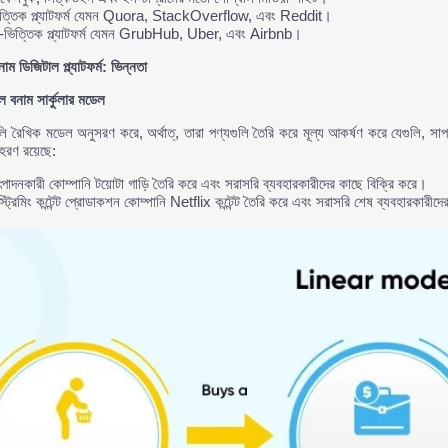
ভিত্তিক প্ল্যাটফর্ম যেমন Quora, StackOverflow, এবং Reddit।
া-ভিত্তিক প্ল্যাটফর্ম যেমন GrubHub, Uber, এবং Airbnb।
নাম
ডিজিটাল
প্ল্যাটফর্ম:
ভিন্নতা
েল
বনাম
সার্কুলার
মডেল
লি রৈখিক মডেল অনুসরণ করে, অর্থাত্, তারা পণ্যগুলি তৈরি করে মূল্য আকর্ষণ করে যেগুলি, সাপ
াহরণ রয়েছে:
ৎপাদনকারী কোম্পানি টয়োটা গাড়ি তৈরি করে এবং সরাসরি ব্যবহারকারীদের কাছে বিক্রি করে।
্ট্রিমিং কন্টেন্ট প্রোডাকশন কোম্পানি Netflix কন্টেন্ট তৈরি করে এবং সরাসরি শেষ ব্যবহারকারীদ