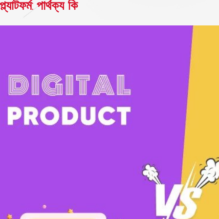
ল্যাটফর্ম: পার্থক্য কি