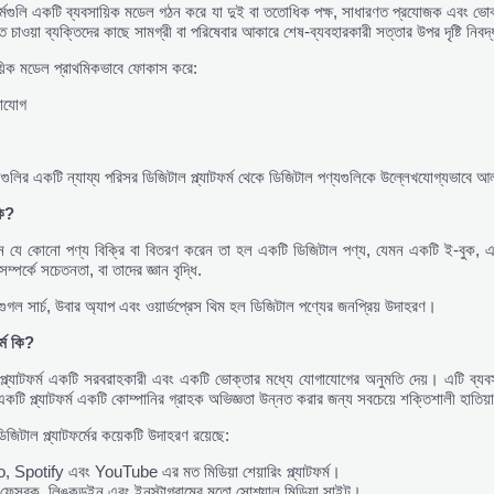
টফর্মগুলি একটি ব্যবসায়িক মডেল গঠন করে যা দুই বা ততোধিক পক্ষ, সাধারণত প্রযোজক এবং ভ
 চাওয়া ব্যক্তিদের কাছে সামগ্রী বা পরিষেবার আকারে শেষ-ব্যবহারকারী সত্তার উপর দৃষ্টি নিব
য়িক মডেল প্রাথমিকভাবে ফোকাস করে:
গাযোগ
্যগুলির একটি ন্যায্য পরিসর ডিজিটাল প্ল্যাটফর্ম থেকে ডিজিটাল পণ্যগুলিকে উল্লেখযোগ্যভাবে 
ি?
যে কোনো পণ্য বিক্রি বা বিতরণ করেন তা হল একটি ডিজিটাল পণ্য, যেমন একটি ই-বুক, এ
় সম্পর্কে সচেতনতা, বা তাদের জ্ঞান বৃদ্ধি.
ুগল সার্চ, উবার অ্যাপ এবং ওয়ার্ডপ্রেস থিম হল ডিজিটাল পণ্যের জনপ্রিয় উদাহরণ।
র্ম
কি?
্ল্যাটফর্ম একটি সরবরাহকারী এবং একটি ভোক্তার মধ্যে যোগাযোগের অনুমতি দেয়। এটি ব্যবস
কটি প্ল্যাটফর্ম একটি কোম্পানির গ্রাহক অভিজ্ঞতা উন্নত করার জন্য সবচেয়ে শক্তিশালী হাতিয়
িজিটাল প্ল্যাটফর্মের কয়েকটি উদাহরণ রয়েছে:
 Spotify এবং YouTube এর মত মিডিয়া শেয়ারিং প্ল্যাটফর্ম।
, ফেসবুক, লিঙ্কডইন এবং ইনস্টাগ্রামের মতো সোশ্যাল মিডিয়া সাইট।