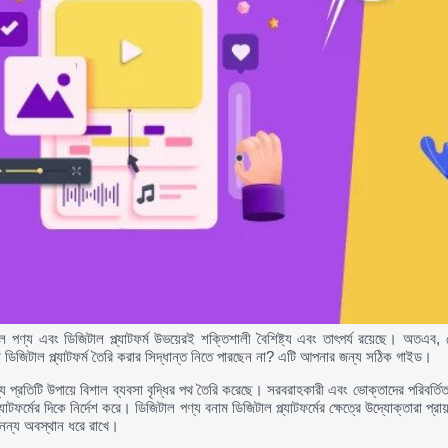
 পণ্য এবং ডিজিটাল প্ল্যাটফর্ম উভয়েরই শক্তিশালী বৈশিষ্ট্য এবং তাৎপর্য রয়েছে। অতএব, 
া ডিজিটাল প্ল্যাটফর্ম তৈরি করার সিদ্ধান্ত নিতে পারছেন না? এটি আপনার জন্য সঠিক গাইড।
ব্য প্রতিটি উপায়ে বিশাল ব্যবসা বৃদ্ধির পথ তৈরি করেছে। সরবরাহকারী এবং ভোক্তাদের পরিবর্তিত চ
্যাটফর্মের দিকে নির্দেশ করে। ডিজিটাল পণ্য বনাম ডিজিটাল প্ল্যাটফর্মের ক্ষেত্রে উদ্যোক্তারা 
নন্য অবস্থান ধরে রাখে।