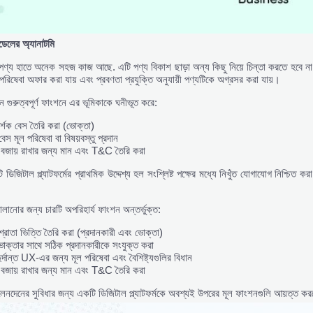
ডেলের
অ্যানাটমি
ণ্য হাতে অনেক সহজ কাজ আছে. এটি পণ্য বিকাশ ছাড়া অন্য কিছু নিয়ে চিন্তা করতে হবে না। 
/পরিষেবা অফার করা যায় এবং প্রবণতা প্রযুক্তি অনুযায়ী পণ্যটিকে অগ্রসর করা যায়।
ন গুরুত্বপূর্ণ ফাংশনে এর ভূমিকাকে ঘনীভূত করে:
র্শক বেস তৈরি করা (ভোক্তা)
বেস মূল পরিষেবা বা বিষয়বস্তু প্রদান
 বজায় রাখার জন্য মান এবং T&C তৈরি করা
ডিজিটাল প্ল্যাটফর্মের প্রাথমিক উদ্দেশ্য হল সংশ্লিষ্ট পক্ষের মধ্যে নিখুঁত যোগাযোগ নিশ্চিত 
লানোর জন্য চারটি অপরিহার্য ফাংশন অন্তর্ভুক্ত:
রোতা ভিত্তি তৈরি করা (প্রদানকারী এবং ভোক্তা)
োক্তার সাথে সঠিক প্রদানকারীকে সংযুক্ত করা
র্দান্ত UX-এর জন্য মূল পরিষেবা এবং বৈশিষ্ট্যগুলির বিধান
 বজায় রাখার জন্য মান এবং T&C তৈরি করা
েনদেনের সুবিধার জন্য একটি ডিজিটাল প্ল্যাটফর্মকে অবশ্যই উপরের মূল ফাংশনগুলি আয়ত্ত ক