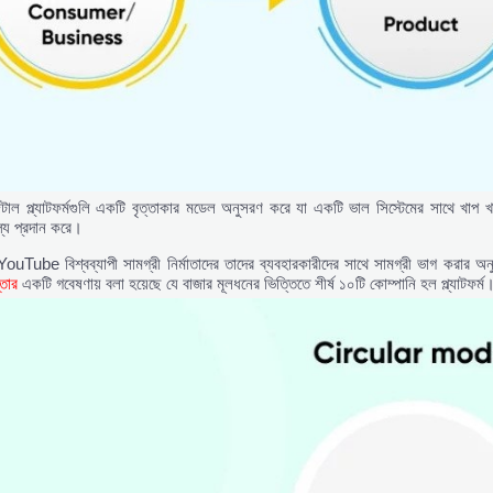
টাল প্ল্যাটফর্মগুলি একটি বৃত্তাকার মডেল অনুসরণ করে যা একটি ভাল সিস্টেমের সাথে খাপ খ
ূল্য প্রদান করে।
ouTube বিশ্বব্যাপী সামগ্রী নির্মাতাদের তাদের ব্যবহারকারীদের সাথে সামগ্রী ভাগ করার অনুমত
্তার
একটি গবেষণায় বলা হয়েছে যে বাজার মূলধনের ভিত্তিতে শীর্ষ ১০টি কোম্পানি হল প্ল্যাটফর্ম