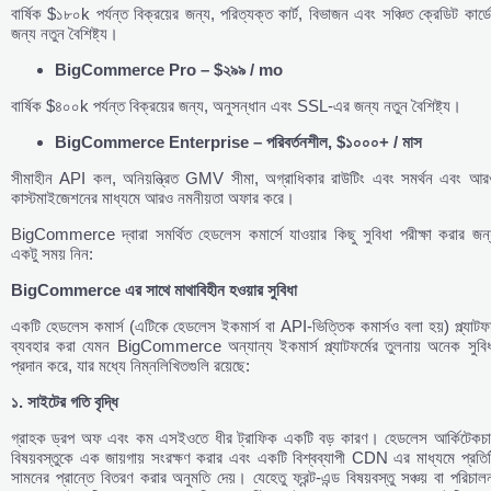
বার্ষিক $১৮০k পর্যন্ত বিক্রয়ের জন্য, পরিত্যক্ত কার্ট, বিভাজন এবং সঞ্চিত ক্রেডিট কার্ড
জন্য নতুন বৈশিষ্ট্য।
BigCommerce Pro – $২৯৯ / mo
বার্ষিক $৪০০k পর্যন্ত বিক্রয়ের জন্য, অনুসন্ধান এবং SSL-এর জন্য নতুন বৈশিষ্ট্য।
BigCommerce Enterprise – পরিবর্তনশীল, $১০০০+ / মাস
সীমাহীন API কল, অনিয়ন্ত্রিত GMV সীমা, অগ্রাধিকার রাউটিং এবং সমর্থন এবং আর
কাস্টমাইজেশনের মাধ্যমে আরও নমনীয়তা অফার করে।
BigCommerce দ্বারা সমর্থিত হেডলেস কমার্সে যাওয়ার কিছু সুবিধা পরীক্ষা করার জন্
একটু সময় নিন:
BigCommerce এর সাথে মাথাবিহীন হওয়ার সুবিধা
একটি হেডলেস কমার্স (এটিকে হেডলেস ইকমার্স বা API-ভিত্তিক কমার্সও বলা হয়) প্ল্যাটফর
ব্যবহার করা যেমন BigCommerce অন্যান্য ইকমার্স প্ল্যাটফর্মের তুলনায় অনেক সুবিধ
প্রদান করে, যার মধ্যে নিম্নলিখিতগুলি রয়েছে:
১. সাইটের গতি বৃদ্ধি
গ্রাহক ড্রপ অফ এবং কম এসইওতে ধীর ট্রাফিক একটি বড় কারণ। হেডলেস আর্কিটেকচা
বিষয়বস্তুকে এক জায়গায় সংরক্ষণ করার এবং একটি বিশ্বব্যাপী CDN এর মাধ্যমে প্রতি
সামনের প্রান্তে বিতরণ করার অনুমতি দেয়। যেহেতু ফ্রন্ট-এন্ড বিষয়বস্তু সঞ্চয় বা পরিচাল