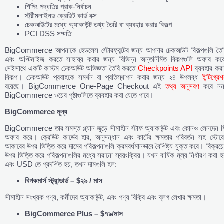
শিপিং পদ্ধতির প্রাক-নির্বাচন
স্ট্রীমলাইনড ক্রেডিট কার্ড বক্স
চেকআউটের মধ্যে অ্যাকাউন্ট তথ্য তৈরি বা ব্যবহার করার বিকল্প
PCI DSS সম্মতি
BigCommerce আপনাকে হেডলেস স্টোরফ্রন্টের জন্য আপনার চেকআউট বিকল্পগুলি তৈর
এবং অপ্টিমাইজ করতে সাহায্য করার জন্য বিভিন্ন অন্তর্নির্মিত বিকল্পগুলি অফার করে
সেইসাথে একটি কাস্টম চেকআউট অভিজ্ঞতা তৈরি করতে
Checkpoints API
ব্যবহার করা
বিকল্প। চেকআউট প্রবাহকে সমর্থন বা প্রতিস্থাপন করার জন্য ২৪ উপলব্ধ
ইন্টিগ্রে
রয়েছে। BigCommerce One-Page Checkout এই
তথ্য অনুসরণ
করে নন
BigCommerce ওয়েব পৃষ্ঠাগুলিতে ব্যবহার করা যেতে পারে।
BigCommerce মূল্য
BigCommerce তার সমস্ত প্ল্যান জুড়ে সীমাহীন স্টাফ অ্যাকাউন্ট এবং কোনও লেনদেন ফ
অফার করে। ক্রেডিট কার্ডের হার, অনুসন্ধান এবং কার্টের ক্ষমতার পরিবর্তন সহ স্টোরে
আকারের উপর ভিত্তি করে দামের পরিকল্পনাগুলি ক্রমবর্ধমানভাবে বৈশিষ্ট্য যুক্ত করে। বিক্রয়
উপর ভিত্তি করে পরিকল্পনাগুলির মধ্যে সরানো স্বয়ংক্রিয়। যখন বার্ষিক মূল্য নির্ধারণ করা হ
এবং USD তে প্রদর্শিত হয়, তখন দামগুলি হল:
বিগকমার্স স্ট্যান্ডার্ড – $২৯ / মাস
সীমাহীন সংখ্যক পণ্য, কর্মীদের অ্যাকাউন্ট, এবং পণ্য বিক্রি এবং ব্লগ লেখার ক্ষমতা।
BigCommerce Plus – $৭৯/মাস