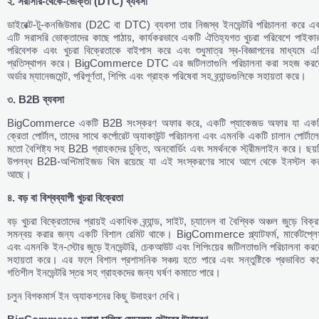
২. সরাসরি-থেকে-ভোক্তা (DTC) ব্যবসা
ডাইরেক্ট-টু-কনজিউমার (D2C বা DTC) ব্যবসা তার নিজস্ব ইনভেন্টরি পরিচালনা করে এব
এটি সরাসরি ভোক্তাদের কাছে পাঠায়, কার্যকরভাবে একটি ঐতিহ্যগত খুচরা পরিবেশে পাইকা
পরিবেশক এবং খুচরা বিক্রেতাকে বাইপাস করে এবং শুধুমাত্র স্ব-বিজ্ঞাপনের মাধ্যমে এট
প্রতিস্থাপন করে। BigCommerce DTC এর জটিলতাগুলি পরিচালনা করা সহজ করত
অর্ডার ম্যানেজমেন্ট, পরিপূর্ণতা, শিপিং এবং গ্রাহক পরিষেবা সহ ব্র্যান্ডগুলিকে সহায়তা করে।
৩. B2B ব্যবসা
BigCommerce একটি B2B সংস্করণ অফার করে, একটি প্যাকেজড অফার যা একট
ক্রেতা পোর্টাল, তাদের সাথে কর্পোরেট অ্যাকাউন্ট পরিচালনা এবং এমনকি একটি চালান পোর্টাল
মতো বৈশিষ্ট্য সহ B2B গ্রাহকদের চুক্তি, অনবোর্ডিং এবং সমর্থনকে স্ট্রীমলাইন করে। ছয়
উপলব্ধ B2B-অপ্টিমাইজড থিম রয়েছে যা এই সংস্করণের সাথে আগে থেকে ইনস্টল কর
আছে।
৪. বড় বা বিশ্বব্যাপী খুচরা বিক্রেতা
বড় খুচরা বিক্রেতাদের প্রায়ই একাধিক ব্র্যান্ড, সাইট, চ্যানেল বা বৈশ্বিক অঞ্চল জুড়ে বিক্র
সমন্বয় করার জন্য একটি বিশাল রেমিট থাকে। BigCommerce প্ল্যাটফর্ম, মার্কেটপ্লে
এবং এমনকি ইন-স্টোর জুড়ে ইনভেন্টরি, চেকআউট এবং শিপিংয়ের জটিলতাগুলি পরিচালনা কর
সহায়তা করে। এর ফলে বিশাল প্রশাসনিক সঞ্চয় হতে পারে এবং সন্তুষ্টিকে প্রভাবিত কর
গতিশীল ইনভেন্টরি স্তর সহ গ্রাহকদের জন্য ঘর্ষণ কমাতে পারে।
চলুন বিগকমার্স ইন অ্যাকশনের কিছু উদাহরণ দেখি।