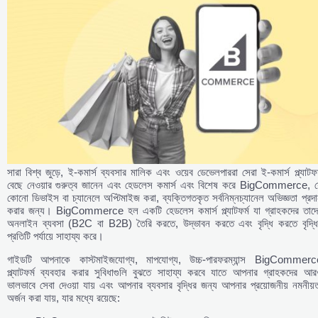
সারা বিশ্ব জুড়ে, ই-কমার্স ব্যবসার মালিক এবং ওয়েব ডেভেলপাররা সেরা ই-কমার্স প্ল্যাটফর
বেছে নেওয়ার গুরুত্ব জানেন এবং হেডলেস কমার্স এবং বিশেষ করে BigCommerce, য
কোনো ডিভাইস বা চ্যানেলে অপ্টিমাইজ করা, ব্যক্তিগতকৃত সর্বনিম্নচ্যানেল অভিজ্ঞতা প্রদ
করার জন্য। BigCommerce হল একটি হেডলেস কমার্স প্ল্যাটফর্ম যা গ্রাহকদের তাদে
অনলাইন ব্যবসা (B2C বা B2B) তৈরি করতে, উদ্ভাবন করতে এবং বৃদ্ধি করতে বৃদ্ধি
প্রতিটি পর্যায়ে সাহায্য করে।
গাইডটি আপনাকে কাস্টমাইজযোগ্য, মাপযোগ্য, উচ্চ-পারফরম্যান্স BigCommerc
প্ল্যাটফর্ম ব্যবহার করার সুবিধাগুলি বুঝতে সাহায্য করবে যাতে আপনার গ্রাহকদের আর
ভালভাবে সেবা দেওয়া যায় এবং আপনার ব্যবসার বৃদ্ধির জন্য আপনার প্রয়োজনীয় নমনীয়
অর্জন করা যায়, যার মধ্যে রয়েছে: