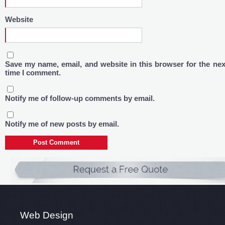
Website
Save my name, email, and website in this browser for the nex
time I comment.
Notify me of follow-up comments by email.
Notify me of new posts by email.
Web Design