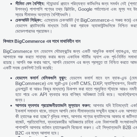
সীমিত বেস বৈশিষ্ট্য:
স্ট্যান্ডার্ড প্ল্যানে পরিত্যক্ত কার্টগুলির জন্য সমর্থন নেই (প্লা
উপলব্ধ) পাশাপাশি পণ্যের তথ্য ফিল্টারিং, Google পর্যালোচনা এবং মূল্য সহ উচ
স্তরে সীমাবদ্ধ অন্যান্য বৈশিষ্ট্যগুলি।
চেকআউট সিঙ্কিং:
এম্বেডেড চেকআউট (যা BigCommerce-এ সঞ্চয় করে) এব
হেডলেস প্ল্যাটফর্মের মাধ্যমে তৈরি করা গ্রাহক অ্যাকাউন্টগুলিকে নিশ্চিত কর
ডেভেলপারদের প্রয়োজন।
কিভাবে BigCommerce এর সাথে মাথাবিহীন যান
BigCommerce হল হেডলেস স্টোরফ্রন্টের জন্য একটি আধুনিক কমার্স ব্যাকএন্ড, যাত
আপনাকে শুরু করতে সাহায্য করার জন্য একাধিক স্টার্টার অ্যাপ এবং পূর্ব-নির্মিত সমাধ
রয়েছে। আপনি শুরু করার আগে, আপনি হেডলেস এর জন্য প্রস্তুত তা নিশ্চিত করতে আমর
একটি সহজ চেকলিস্ট তৈরি করেছি:
হেডলেস কমার্স বেসিকগুলি বুঝুন:
হেডলেস কমার্স মানে হল ব্যাক-এন্ড (যেম
BigCommerce) এবং ফ্রন্ট-এন্ড (একটি CMS, DXP, অ্যাপ্লিকেশন, ডিভাই
এন্ডপয়েন্ট বা আরও কিছুর মাধ্যমে) ডিকপল করা যাতে প্রযুক্তি স্ট্যাকে আরও নমনী
হতে পারে এবং API ব্যবহার করে বাণিজ্য অভিজ্ঞতা তৈরি করে। অর্কেস্ট্রেশনে
জন্য।
আপনার ব্যবসার প্রয়োজনীয়তাগুলি মূল্যায়ন করুন:
আপনার যদি ইতিমধ্যেই একট
ইকমার্স সমাধান থাকে, তাহলে আপনি কোন সীমাবদ্ধতার সম্মুখীন হচ্ছেন এবং আপনা
কী চ্যালেঞ্জ করা হচ্ছে? বৃদ্ধির লক্ষ্য, আপনার পণ্যের ক্যাটালগের আকার বা জটিলত
বাজেট, প্রতিযোগিতা, ব্যবহারকারীর অভিজ্ঞতার চাহিদা এবং বিকাশকারী সংস্থানগুল
পাশাপাশি আপনার বর্তমান চ্যালেঞ্জগুলি বিবেচনা করুন। এই সিদ্ধান্তগুলি B2B এ
B2C এর মধ্যে আলাদা হবে।