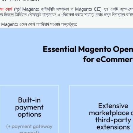
ন সোর্স
(পূর্বে Magento কমিউনিটি সংস্করণ বা Magento CE) হল একটি ওপেন-সোর্স ই-কম
 তাদের নিজস্ব ডিজিটাল স্টোরফ্রন্ট বাস্তবায়ন ও পরিচালনা করতে সাহায্য করার জন্য বিনামূল্যে
য Magento ওপেন সোর্স অপরিহার্য সরঞ্জাম অন্তর্ভুক্ত: