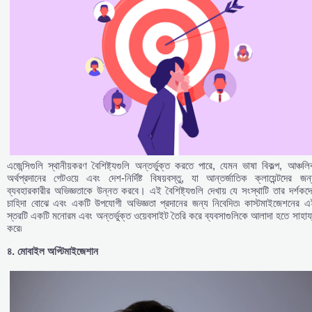
এজেন্সিগুলি স্থানীয়করণ বৈশিষ্ট্যগুলি অন্তর্ভুক্ত করতে পারে, যেমন ভাষা বিকল্প, আঞ্চল
অর্থপ্রদানের গেটওয়ে এবং দেশ-নির্দিষ্ট বিষয়বস্তু, যা আন্তর্জাতিক ক্লায়েন্টদের জন
ব্যবহারকারীর অভিজ্ঞতাকে উন্নত করবে। এই বৈশিষ্ট্যগুলি দেখায় যে সংস্থাটি তার দর্শকদ
চাহিদা বোঝে এবং একটি উপযোগী অভিজ্ঞতা প্রদানের জন্য নিবেদিত৷ কাস্টমাইজেশনের এ
স্তরটি একটি মনোরম এবং অন্তর্ভুক্ত ওয়েবসাইট তৈরি করে ব্যবসাগুলিকে আলাদা হতে সাহায
করে৷
৪.
মোবাইল
অপ্টিমাইজেশান