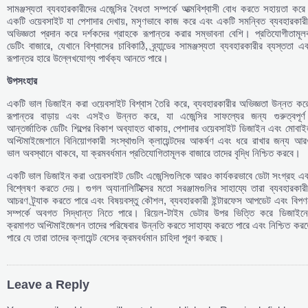
সামঞ্জস্যতা ব্যবহারকারীদের এজেন্সির বৈধতা সম্পর্কে আত্মবিশ্বাসী বোধ করতে সহায়তা কর
একটি ওয়েবসাইট যা পেশাদার দেখায়, মসৃণভাবে কাজ করে এবং একটি সমন্বিত ব্যবহারকারী
অভিজ্ঞতা প্রদান করে দর্শকদের গ্রাহকে রূপান্তর করার সম্ভাবনা বেশি। প্রতিযোগীতামূ
ডেটিং বাজারে, যেখানে বিশ্বাসের চাবিকাঠি, ব্র্যান্ডের সামঞ্জস্যতা ব্যবহারকারীর ব্যস্ততা এ
রূপান্তর হারে উল্লেখযোগ্য পার্থক্য আনতে পারে।
উপসংহার
একটি ভাল ডিজাইন করা ওয়েবসাইট বিশ্বাস তৈরি করে, ব্যবহারকারীর অভিজ্ঞতা উন্নত করে
রূপান্তর বাড়ায় এবং এসইও উন্নত করে, যা এজেন্সির সাফল্যের জন্য গুরুত্বপূর্ণ
আন্তর্জাতিক ডেটিং শিল্পের বিকাশ অব্যাহত থাকায়, পেশাদার ওয়েবসাইট ডিজাইন এবং মোবা
অপ্টিমাইজেশানে বিনিয়োগকারী সংস্থাগুলি ক্লায়েন্টদের আকর্ষণ এবং ধরে রাখার জন্য আ
ভাল অবস্থানে থাকবে, যা ক্রমবর্ধমান প্রতিযোগিতামূলক বাজারে তাদের বৃদ্ধি নিশ্চিত করবে।
একটি ভাল ডিজাইন করা ওয়েবসাইট ডেটিং এজেন্সিগুলিকে আরও কার্যকরভাবে ডেটা সংগ্রহ এ
বিশ্লেষণ করতে দেয়। গুগল অ্যানালিটিক্সের মতো সরঞ্জামগুলির সাহায্যে তারা ব্যবহারকার
আচরণ ট্র্যাক করতে পারে এবং বিষয়বস্তু কৌশল, ব্যবহারকারী ইন্টারফেস আপডেট এবং বিপ
সম্পর্কে অবগত সিদ্ধান্ত নিতে পারে। রিয়েল-টাইম ডেটার উপর ভিত্তি করে ডিজাইনে
ক্রমাগত অপ্টিমাইজেশন তাদের পরিষেবার উন্নতি করতে সাহায্য করতে পারে এবং নিশ্চিত কর
পারে যে তারা তাদের ক্লায়েন্ট বেসের ক্রমবর্ধমান চাহিদা পূরণ করছে।
Leave a Reply