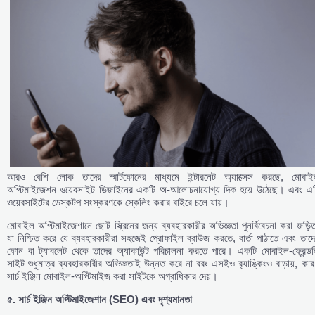
আরও বেশি লোক তাদের স্মার্টফোনের মাধ্যমে ইন্টারনেট অ্যাক্সেস করছে, মোবাই
অপ্টিমাইজেশন ওয়েবসাইট ডিজাইনের একটি অ-আলোচনাযোগ্য দিক হয়ে উঠেছে। এবং এট
ওয়েবসাইটের ডেস্কটপ সংস্করণকে স্কেলিং করার বাইরে চলে যায়।
মোবাইল অপ্টিমাইজেশানে ছোট স্ক্রিনের জন্য ব্যবহারকারীর অভিজ্ঞতা পুনর্বিবেচনা করা জড়ি
যা নিশ্চিত করে যে ব্যবহারকারীরা সহজেই প্রোফাইল ব্রাউজ করতে, বার্তা পাঠাতে এবং তাদ
ফোন বা ট্যাবলেট থেকে তাদের অ্যাকাউন্ট পরিচালনা করতে পারে। একটি মোবাইল-ফ্রেন্ডল
সাইট শুধুমাত্র ব্যবহারকারীর অভিজ্ঞতাই উন্নত করে না বরং এসইও র‌্যাঙ্কিংও বাড়ায়, কা
সার্চ ইঞ্জিন মোবাইল-অপ্টিমাইজ করা সাইটকে অগ্রাধিকার দেয়।
৫.
সার্চ
ইঞ্জিন
অপ্টিমাইজেশান (SEO)
এবং
দৃশ্যমানতা