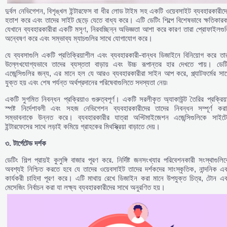
দুর্বল নেভিগেশন, বিশৃঙ্খল ইন্টারফেস বা ধীর লোড টাইম সহ একটি ওয়েবসাইট ব্যবহারকারীদ
হতাশ করে এবং তাদের সাইট ছেড়ে যেতে বাধ্য করে। এটি ডেটিং শিল্পে বিশেষভাবে ক্ষতিকার
যেখানে ব্যবহারকারীরা একটি মসৃণ, নিরবচ্ছিন্ন অভিজ্ঞতা আশা করে কারণ তারা প্রোফাইলগু
অন্বেষণ করে এবং সম্ভাব্য ম্যাচগুলির সাথে যোগাযোগ করে।
যে ব্যবসাগুলি একটি প্রতিক্রিয়াশীল এবং ব্যবহারকারী-বান্ধব ডিজাইনে বিনিয়োগ করে তা
উল্লেখযোগ্যভাবে তাদের ব্যস্ততা বাড়ায় এবং উচ্চ রূপান্তর হার দেখতে পায়। ডেটি
এজেন্সিগুলির জন্য, এর মানে হল যে আরও ব্যবহারকারীরা সাইন আপ করে, প্ল্যাটফর্মের সা
যুক্ত হয় এবং শেষ পর্যন্ত অর্থপ্রদানের পরিষেবাগুলিতে সদস্যতা নেয়৷
একটি সুগমিত নিবন্ধন প্রক্রিয়াও গুরুত্বপূর্ণ। একটি সরলীকৃত অ্যাকাউন্ট তৈরির প্রক্রিয়
স্পষ্ট নির্দেশাবলী এবং সহজ নেভিগেশন ব্যবহারকারীদের তাদের নিবন্ধন সম্পূর্ণ করা
সম্ভাবনাকে উন্নত করে। ব্যবহারকারীর যাত্রা অপ্টিমাইজেশন এজেন্সিগুলিকে সাইটে
ইন্টারফেসের সাথে লড়াই কমিয়ে গ্রাহকের মিথস্ক্রিয়া বাড়াতে দেয়।
৩.
টার্গেটেড
দর্শক
ডেটিং শিল্প প্রায়ই কুলুঙ্গি বাজার পূরণ করে. নির্দিষ্ট জনসংখ্যার পরিবেশনকারী সংস্থাগুলি
অবশ্যই নিশ্চিত করতে হবে যে তাদের ওয়েবসাইট তাদের দর্শকদের সাংস্কৃতিক, নান্দনিক এ
কার্যকরী চাহিদা পূরণ করে। এটি মাথায় রেখে ডিজাইন করা মানে উপযুক্ত চিত্র, টোন এব
মেসেজিং নির্বাচন করা যা লক্ষ্য ব্যবহারকারীদের সাথে অনুরণিত হয়।