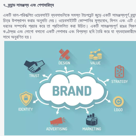
৭.
ব্র্যান্ড
সামঞ্জস্য
এবং
পেশাদারিত্ব
একটি ভাল-পরিকল্পিত ওয়েবসাইট ব্যবসাগুলিকে সমস্ত টাচপয়েন্ট জুড়ে একটি সামঞ্জস্যপূর্ণ ব্র্যান
চিত্র উপস্থাপন করার অনুমতি দেয়। ওয়েবসাইটটি কোম্পানির মূল্যবোধ, মিশন এবং এটি য
ধরনের সম্পর্কের প্রচার করে তা প্রতিফলিত করা উচিত। একটি সামঞ্জস্যপূর্ণ রঙের স্কি
কণ্ঠস্বর এবং লোগো বসানো একটি পেশাদার এবং বিশ্বস্ত ছবি তৈরি করে যা ব্যবহারকারীদে
সাথে অনুরণিত হয়।