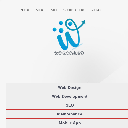
Home
About
Blog
Custom Quote
Contact
Web Design
Web Development
SEO
Maintenance
Mobile App