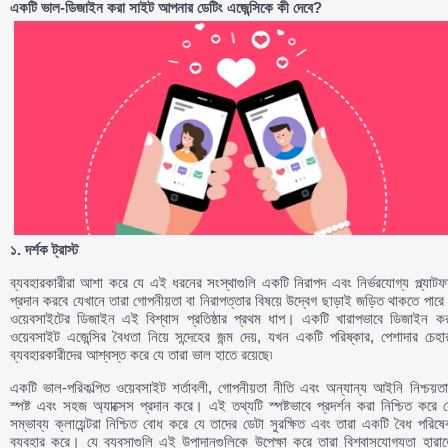
একটি
ভাল-
ডিজাইন
করা
সাইট
আপনার
ডেটিং
এজেন্সিকে
কী
দেবে?
১.
দর্শক
ট্রাস্ট
ব্যবহারকারীরা আশা করে যে এই ধরনের সংস্থাগুলি একটি নিরাপদ এবং নির্ভরযোগ্য প্ল্যাটফর
প্রদান করবে যেখানে তারা গোপনীয়তা বা নিরাপত্তার বিষয়ে উদ্বেগ ছাড়াই জড়িত থাকতে পার
ওয়েবসাইটের ডিজাইন এই বিশ্বাস প্রতিষ্ঠার প্রথম ধাপ। একটি খারাপভাবে ডিজাইন কর
ওয়েবসাইট এজেন্সির বৈধতা নিয়ে সন্দেহের জন্ম দেয়, যখন একটি পরিষ্কার, পেশাদার চেহা
ব্যবহারকারীদের আশ্বস্ত করে যে তারা ভাল হাতে রয়েছে৷
একটি ভাল-পরিকল্পিত ওয়েবসাইট শর্তাবলী, গোপনীয়তা নীতি এবং অন্যান্য আইনি নিশ্চয়ত
স্পষ্ট এবং সহজ অ্যাক্সেস প্রদান করে। এই তথ্যটি স্পষ্টভাবে প্রদর্শন করা নিশ্চিত করে 
সম্ভাব্য ক্লায়েন্টরা নিশ্চিত বোধ করে যে তাদের ডেটা সুরক্ষিত এবং তারা একটি বৈধ পরিষে
ব্যবহার করে। যে ব্যবসাগুলি এই উপাদানগুলিকে উপেক্ষা করে তারা বিশ্বাসযোগ্যতা হারা