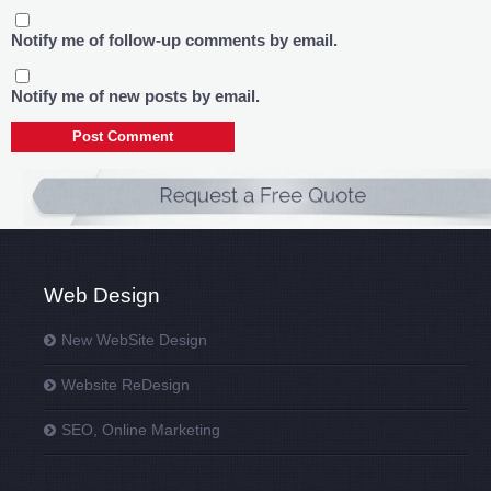
Notify me of follow-up comments by email.
Notify me of new posts by email.
Web Design
New WebSite Design
Website ReDesign
SEO, Online Marketing