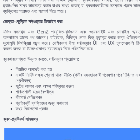
চ্যাটগুলির মধ্যে ভারসাম্য বজায় রাখার মধ্যে রয়েছে যা ব্যবহারকারীদের সমস্যায় পড়লে তাদ
ব্যক্তিগত মতামত এবং পরামর্শ দিতে পারে।
ভোক্তা-
কেন্দ্রিক
সফ্টওয়্যার
ডিজাইন
করা
যদিও সহস্রাব্দ এবং GenZ প্রযুক্তি-বুদ্ধিমান এবং ওয়েবসাইট এবং মোবাইল অ্যাপ
অনলাইনে তাদের পথ জানেন। যাইহোক, বিভিন্ন লোক কিছু চূড়ান্ত করার জন্য ঐতিহ্যগ
মুখোমুখি মিথস্ক্রিয়া পছন্দ করে। বেশিরভাগ বীমা সফ্টওয়্যার UI এবং UX চ্যালেঞ্জগুলি ঠ
করতে অক্ষম যা উল্লেখযোগ্য চ্যালেঞ্জের দিকে পরিচালিত করে৷
ব্যবহারযোগ্যতা উন্নত করতে, সফ্টওয়্যার প্রয়োজন:
নিয়মিত আপডেট করা হয়
একটি নির্দিষ্ট লক্ষ্য শ্রোতা থাকা উচিত (গভীর ব্যবহারকারী গবেষণার পরে চিহ্নিত এ
শ্রেণীবদ্ধ)
ফন্টের আকার এবং অক্ষর পরিষ্কার করুন
শক্তিশালী রঙের বৈপরীত্য
কীবোর্ড নেভিগেশন
প্রতিবন্ধী ব্যক্তিদের জন্য সহায়তা
তথ্য নিরাপত্তা প্রদান
ক্রস-
প্ল্যাটফর্ম
সামঞ্জস্য