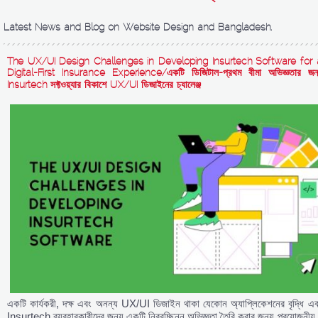
Latest News and Blog on Website Design and Bangladesh.
The UX/UI Design Challenges in Developing Insurtech Software for 
Digital-First Insurance Experience/একটি ডিজিটাল-প্রথম বীমা অভিজ্ঞতার জন্
Insurtech সফ্টওয়্যার বিকাশে UX/UI ডিজাইনের চ্যালেঞ্জ
একটি কার্যকরী, দক্ষ এবং অনন্য UX/UI ডিজাইন থাকা যেকোন অ্যাপ্লিকেশনের বৃদ্ধি এব
Insurtech ব্যবহারকারীদের জন্য একটি নিরবচ্ছিন্ন অভিজ্ঞতা তৈরি করার জন্য প্রয়োজনীয