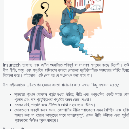
Insurtech শব্দগুচ্ছ এবং জটিল পদ্ধতিতে পরিপূর্ণ যা সাধারণ মানুষের কাছে বিদেশী। তা
বীমা নীতি, পণ্য এবং পদ্ধতির জটিলতার কারণে লোকেরা প্রতিষ্ঠানটিকে স্বচ্ছতার ঘাটতি হিসা
বিবেচনা করে। যাইহোক, এটি শেষ নয় যে সংশোধন করা যাবে না।
বীমা সফ্টওয়্যারের UI-তে গ্রাহকদের আস্থা বাড়ানোর জন্য এখানে কিছু সমাধান রয়েছে:
স্বচ্ছতা প্রধান ফোকাস পয়েন্ট হওয়া উচিত; নীতি এবং পণ্যগুলির একটি সহজ বো
প্রদান এবং কম প্রযুক্তিগত পদ্ধতির জন্য বেছে নেওয়া।
সমস্ত নথি, পদ্ধতি এবং নীতিগুলি বোঝা সহজ হওয়া উচিত।
ভোক্তাদের সন্তুষ্ট করার জন্য, কোম্পানির উচিত গ্রাহকদের এমন বৈশিষ্ট্য এবং সুবি
প্রদান করা যা তাদের আগ্রহের সাথে সামঞ্জস্যপূর্ণ, যেমন নীতি উদ্দীপক এবং পূর্ববর্
গ্রাহকদের ভিডিও প্রশংসাপত্র।