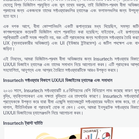
যেহেতু বিশ্ব ডিজিটাল প্রযুক্তি এবং ভুল তথ্যে ভরপুর, তাই ডিজিটাল-প্রথম বীমা অভিজ্ঞ
প্রদানের জন্য একজনকে তাদের সফ্টওয়্যারগুলির চ্যালেঞ্জ এবং ফলাফলগুলির জন্য উপযুক
হতে হবে।
এক দশক আগে, বীমা কোম্পানিগুলি একটি রূপান্তরের মধ্য দিয়েছিল, সমস্ত জটি
কাগজপত্রকে কয়েকটি ডিজিটাল ধাপে প্রবাহিত করা হয়েছিল; যাইহোক, এই রূপান্তরে
প্রক্রিয়াটি একটি সহজ পদ্ধতি নয়, বরং এটি গ্রাহকদের জন্য সর্বোত্তম সফ্টওয়্যার তৈরি কর
UX (ব্যবহারকারীর অভিজ্ঞতা) এবং UI (ইউজার ইন্টারফেস) এ জটিল পদক্ষেপ এবং বাধ
জড়িত।
এই নিবন্ধে, আমরা ডিজিটাল-প্রথম বীমা অভিজ্ঞতার জন্য Insurtech সফ্টওয়্যার বিকাশ
UX/UI ডিজাইন চ্যালেঞ্জ এবং তাদের সমাধান নিয়ে আলোচনা করব। এটি গ্রাহকের আস্থা
সহযোগিতা, আনুগত্য এবং আগ্রহ তৈরিতে সফ্টওয়্যারটিকে আরও উপকৃত করবে।
Insurtech
সফ্টওয়্যার
বিকাশে UX/UI
ডিজাইনের
চ্যালেঞ্জ
এবং
সমাধান
২০২৩ সালে, Insurtech সফ্টওয়্যারটি ৪.৫বিলিয়নের বেশি বিনিয়োগ লাভ করেছে কারণ মূল
বৃদ্ধি, ব্যক্তিগতকরণ এবং দক্ষতা বৃদ্ধিতে এর তাৎপর্যের কারণে। Insurtech সফ্টওয়্যার
প্রত্যেককে উপকৃত করে যারা বীমা এজেন্সি ম্যানেজমেন্ট সফ্টওয়্যারের অধীনে কাজ করে, তা 
দালাল, নীতিনির্ধারক বা গ্রাহকই হোক না কেন। এখন, আমরা ইনসুরটেক সফ্টওয়্যার বিকাশ
UX/UI ডিজাইনের চ্যালেঞ্জগুলি নিয়ে আলোচনা করব।
Insurtech
ট্রাস্ট
ঘাটতি