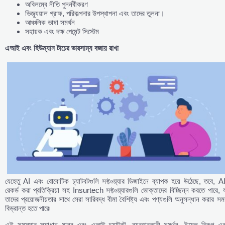
অবিলম্বে নীতি পুনর্নবীকরণ
ভিজ্যুয়াল গ্রাফ, পরিকল্পনার উপস্থাপনা এবং তাদের তুলনা।
আঞ্চলিক ভাষা সমর্থন
সহায়ক এবং দক্ষ পেমেন্ট সিস্টেম
এআই
এবং
হিউম্যান
টাচের
ভারসাম্য
বজায়
রাখা
যেহেতু AI এবং রোবোটিক চ্যাটবটগুলি সফ্টওয়্যার ডিজাইনে ব্যাপক হয়ে উঠেছে, তবে, A
রেকর্ড করা প্রতিক্রিয়া সহ Insurtech সফ্টওয়্যারগুলি ভোক্তাদের বিচ্ছিন্ন করতে পারে, 
তাদের প্রয়োজনীয়তার সাথে সেরা সারিবদ্ধ বীমা বৈশিষ্ট্য এবং পণ্যগুলি অনুসন্ধান করার সম
বিভ্রান্ত হতে পারে৷
এই সমস্যার সমাধান মানব এবং এআই চ্যাটবট, ব্যবহারকারী সমর্থন, ইমেল বিকল্প এব