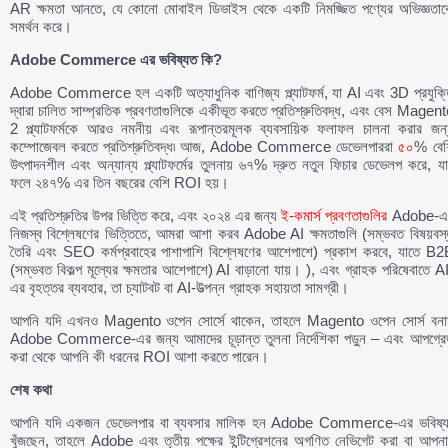
AR ক্ষমতা আনতে, যে কোনো মোবাইল ডিভাইস থেকে একটি নিমজ্জিত পণ্যের অভিজ্ঞতাক
সমর্থন করে।
Adobe Commerce এর ভবিষ্যত কি?
Adobe Commerce হল একটি অত্যাধুনিক বাণিজ্য প্ল্যাটফর্ম, যা AI এবং 3D প্রযুক্ত
দ্বারা চালিত সাম্প্রতিক প্রবণতাগুলিকে একীভূত করতে প্রতিশ্রুতিবদ্ধ, এবং বেস Magen
2 প্ল্যাটফর্মকে আরও নমনীয় এবং রূপান্তরমূলক ব্যবসায়িক ফলাফল চালনা করার জন্
কম্পোজেবল করতে প্রতিশ্রুতিবদ্ধ৷ আজ, Adobe Commerce ডেভেলপাররা
৫০
% বেশ
উৎপাদনশীল এবং অন্যান্য প্ল্যাটফর্মের তুলনায় ৬৭% দ্রুত নতুন ফিচার ডেভেলপ করে, য
ফলে ২৪৭% এর তিন বছরের বেশি ROI হয়।
এই প্রতিশ্রুতির উপর ভিত্তি করে, এবং ২০২৪ এর জন্য
ই-কমার্স প্রবণতাগুলির
Adobe-এ
নিজস্ব বিশ্লেষণের ভিত্তিতে, আমরা আশা করব Adobe AI ক্ষমতাগুলি (সম্ভবত বিষয়বস্ত
তৈরি এবং SEO কর্মপ্রবাহের পাশাপাশি বিশ্লেষণের আশেপাশে) প্রকাশ করবে, যাতে B2
(সম্ভবত বিকল্প মূল্যের ক্ষমতার আশেপাশে) AI বাড়ানো যায়। ), এবং গ্রাহক পরিষেবাতে A
এর বৃহত্তর ব্যবহার, তা চ্যাটবট বা AI-উত্পন্ন গ্রাহক সহায়তা সামগ্রী।
আপনি যদি এখনও Magento ওপেন সোর্সে থাকেন, তাহলে Magento ওপেন সোর্স বনা
Adobe Commerce-এর জন্য আমাদের চূড়ান্ত তুলনা নির্দেশিকা পড়ুন – এবং আপগ্রে
করা থেকে আপনি কী ধরনের ROI আশা করতে পারেন।
শেষ কথা
আপনি যদি একজন ডেভেলপার বা ব্যবসার মালিক হন Adobe Commerce-এর ভবিষ্য
খুঁজছেন, তাহলে Adobe এবং তৃতীয় পক্ষের ইন্টিগ্রেশনের অগণিত নেভিগেট করা বা আপনা