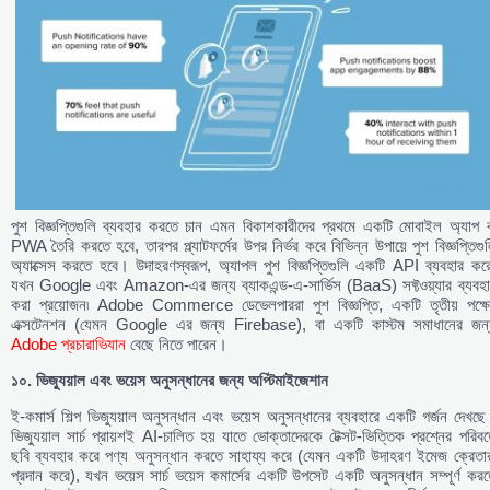
পুশ বিজ্ঞপ্তিগুলি ব্যবহার করতে চান এমন বিকাশকারীদের প্রথমে একটি মোবাইল অ্যাপ ব
PWA তৈরি করতে হবে, তারপর প্ল্যাটফর্মের উপর নির্ভর করে বিভিন্ন উপায়ে পুশ বিজ্ঞপ্তিগু
অ্যাক্সেস করতে হবে। উদাহরণস্বরূপ, অ্যাপল পুশ বিজ্ঞপ্তিগুলি একটি API ব্যবহার করে
যখন Google এবং Amazon-এর জন্য ব্যাকএন্ড-এ-সার্ভিস (BaaS) সফ্টওয়্যার ব্যবহা
করা প্রয়োজন৷ Adobe Commerce ডেভেলপাররা পুশ বিজ্ঞপ্তি, একটি তৃতীয় পক্ষে
এক্সটেনশন (যেমন Google এর জন্য Firebase), বা একটি কাস্টম সমাধানের জন্
Adobe প্রচারাভিযান
বেছে নিতে পারেন।
১০. ভিজ্যুয়াল এবং ভয়েস অনুসন্ধানের জন্য অপ্টিমাইজেশান
ই-কমার্স শিল্প ভিজ্যুয়াল অনুসন্ধান এবং ভয়েস অনুসন্ধানের ব্যবহারে একটি গর্জন দেখছ
ভিজ্যুয়াল সার্চ প্রায়শই AI-চালিত হয় যাতে ভোক্তাদেরকে টেক্সট-ভিত্তিক প্রশ্নের পরিবর্
ছবি ব্যবহার করে পণ্য অনুসন্ধান করতে সাহায্য করে (যেমন একটি উদাহরণ ইমেজ ক্রেতার
প্রদান করে), যখন ভয়েস সার্চ ভয়েস কমার্সের একটি উপসেট একটি অনুসন্ধান সম্পূর্ণ কর