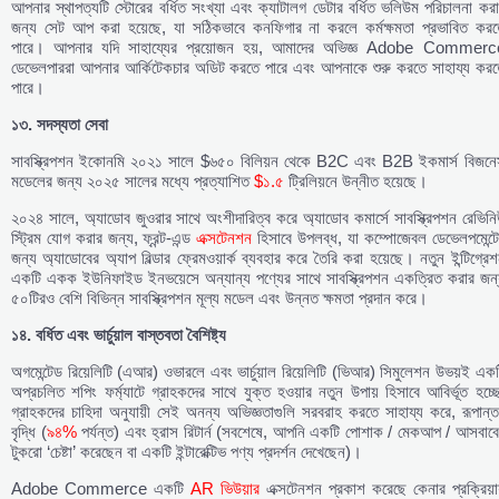
আপনার স্থাপত্যটি স্টোরের বর্ধিত সংখ্যা এবং ক্যাটালগ ডেটার বর্ধিত ভলিউম পরিচালনা কর
জন্য সেট আপ করা হয়েছে, যা সঠিকভাবে কনফিগার না করলে কর্মক্ষমতা প্রভাবিত করত
পারে। আপনার যদি সাহায্যের প্রয়োজন হয়, আমাদের অভিজ্ঞ Adobe Commerc
ডেভেলপাররা আপনার আর্কিটেকচার অডিট করতে পারে এবং আপনাকে শুরু করতে সাহায্য করত
পারে।
১৩. সদস্যতা সেবা
সাবস্ক্রিপশন ইকোনমি ২০২১ সালে $৬৫০ বিলিয়ন থেকে B2C এবং B2B ইকমার্স বিজনে
মডেলের জন্য ২০২৫ সালের মধ্যে প্রত্যাশিত
$১.৫
ট্রিলিয়নে উন্নীত হয়েছে।
২০২৪ সালে, অ্যাডোব জুওরার সাথে অংশীদারিত্ব করে অ্যাডোব কমার্সে সাবস্ক্রিপশন রেভিন
স্ট্রিম যোগ করার জন্য, ফ্রন্ট-এন্ড
এক্সটেনশন
হিসাবে উপলব্ধ, যা কম্পোজেবল ডেভেলপমেন্টে
জন্য অ্যাডোবের অ্যাপ বিল্ডার ফ্রেমওয়ার্ক ব্যবহার করে তৈরি করা হয়েছে। নতুন ইন্টিগ্রে
একটি একক ইউনিফাইড ইনভয়েসে অন্যান্য পণ্যের সাথে সাবস্ক্রিপশন একত্রিত করার জন্
৫০টিরও বেশি বিভিন্ন সাবস্ক্রিপশন মূল্য মডেল এবং উন্নত ক্ষমতা প্রদান করে।
১৪. বর্ধিত এবং ভার্চুয়াল বাস্তবতা বৈশিষ্ট্য
অগমেন্টেড রিয়েলিটি (এআর) ওভারলে এবং ভার্চুয়াল রিয়েলিটি (ভিআর) সিমুলেশন উভয়ই এক
অপ্রচলিত শপিং ফর্ম্যাটে গ্রাহকদের সাথে যুক্ত হওয়ার নতুন উপায় হিসাবে আবির্ভূত হচ্ছ
গ্রাহকদের চাহিদা অনুযায়ী সেই অনন্য অভিজ্ঞতাগুলি সরবরাহ করতে সাহায্য করে, রূপান্
বৃদ্ধি (
৯৪%
পর্যন্ত) এবং হ্রাস রিটার্ন (সবশেষে, আপনি একটি পোশাক / মেকআপ / আসবাবে
টুকরো ‘চেষ্টা’ করেছেন বা একটি ইন্টারেক্টিভ পণ্য প্রদর্শন দেখেছেন)।
Adobe Commerce একটি
AR ভিউয়ার
এক্সটেনশন প্রকাশ করেছে কেনার প্রক্রিয়া