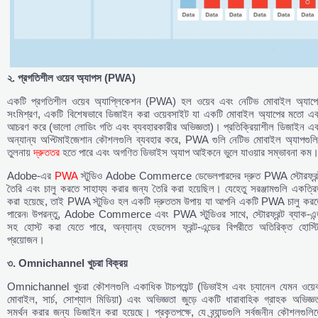
২.
প্রগতিশীল
ওয়েব
অ্যাপস (PWA)
একটি প্রগতিশীল ওয়েব অ্যাপ্লিকেশন (PWA) হল ওয়েব এবং নেটিভ মোবাইল অ্যাপে
সংমিশ্রণ, একটি বিশেষভাবে ডিজাইন করা ওয়েবসাইট যা একটি মোবাইল অ্যাপের মতো এব
আচরণ করে (ভালো লোডিং গতি এবং ব্যবহারকারীর অভিজ্ঞতা)। প্রতিক্রিয়াশীল ডিজাইন এব
অন্যান্য অপ্টিমাইজেশান কৌশলগুলি ব্যবহার করে, PWA গুলি নেটিভ মোবাইল অ্যাপগুলি
তুলনায়
দ্রুততর
হতে পারে এবং অগণিত ডিভাইস অ্যাপ আইকনে ভুলে যাওয়ার সম্ভাবনা কম
Adobe-এর
PWA
স্টুডিও Adobe Commerce ডেভেলপারদের দ্রুত PWA স্টোরফ্রন্
তৈরি এবং চালু করতে সাহায্য করার জন্য তৈরি করা হয়েছিল। যেহেতু সরঞ্জামগুলি একত্র
করা হয়েছে, তাই PWA স্টুডিও হল একটি দ্রুততম উপায় যা আপনি একটি PWA চালু করত
পারেন৷ উপরন্তু, Adobe Commerce এবং PWA স্টুডিওর সাথে, স্টোরফ্রন্ট ব্যাক-এন্
সহ হোস্ট করা যেতে পারে, অন্যান্য হেডলেস ফ্রন্ট-এন্ডের বিপরীতে অতিরিক্ত হোস্টি
প্রয়োজন।
৩. Omnichannel
খুচরা
বিক্রয়
Omnichannel খুচরা কৌশলগুলি একাধিক টাচপয়েন্ট (ডিভাইস এবং চ্যানেল যেমন ওয়েব
মোবাইল, সার্চ, সোশ্যাল মিডিয়া) এবং অভিজ্ঞতা জুড়ে একটি ধারাবাহিক গ্রাহক অভিজ্ঞ
সমর্থন করার জন্য ডিজাইন করা হয়েছে। প্রকৃতপক্ষে, যে ব্র্যান্ডগুলি সর্বজনীন কৌশলগুলি