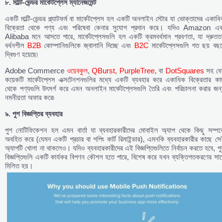
৮. মাল্টি-ভেন্ডর মার্কেটপ্লেস ম্যানেজমেন্ট
একটি মাল্টি-ভেন্ডর প্ল্যাটফর্ম বা মার্কেটপ্লেস হল একটি অনলাইন স্টোর যা ভোক্তাদের একাধ
বিক্রেতা থেকে পণ্য এবং পরিষেবা কেনার সুযোগ প্রদান করে। যদিও Amazon এব
Alibaba মনে আসতে পারে, মার্কেটপ্লেসগুলি হল একটি ক্রমবর্ধমান প্রবণতা, যা দ্রুতত
বর্ধনশীল
B2B
কোম্পানিগুলিকে জ্বালানি দিচ্ছে এবং
B2C
মার্কেটপ্লেসগুলি গত ছয় বছ
দ্বিগুণ হয়েছে৷
Adobe Commerce
ওয়েবকুল
,
QBurst
,
PurpleTree
, বা
DotSquares
সহ বে
কয়েকটি মার্কেটপ্লেস এক্সটেনশনগুলির মধ্যে একটি ব্যবহার করে একাধিক বিক্রেতার কা
থেকে পণ্যগুলি উৎসর্গ করে এমন অনলাইন মার্কেটপ্লেসগুলি তৈরি এবং পরিচালনা করার জন্
নমনীয়তা অফার করে৷
৯. পুশ বিজ্ঞপ্তির ব্যবহার
পুশ নোটিফিকেশন হল এমন বার্তা যা ব্যবহারকারীদের মোবাইল অ্যাপ থেকে কিছু সম্পর্ক
অবহিত করে (যেমন একটি প্রচার বা শপিং কার্ট রিমাইন্ডার), এমনকি ব্যবহারকারীর কাছে স
অ্যাপটি খোলা না থাকলেও। যদিও ব্যবহারকারীদের এই বিজ্ঞপ্তিগুলিতে নির্বাচন করতে হবে, প
বিজ্ঞপ্তিগুলি একটি কার্যকর বিপণন কৌশল হতে পারে, বিশেষ করে যখন ব্যক্তিগতকরণের সা
মিলিত হয়।