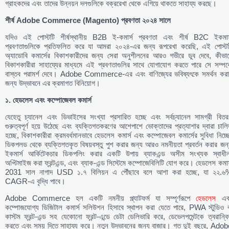
গ্রাহকদের এবং তাদের উন্নয়ন দলগুলিকে বক্ররেখা থেকে এগিয়ে থাকতে সাহায্য করছে।
শীর্ষ Adobe Commerce (Magento)
প্রবণতা
২০২৪
সালে
যদিও এই পোস্টটি শীর্ষস্থানীয় B2B ই-কমার্স প্রবণতা এবং শীর্ষ B2C ইকমার্
প্রবণতাগুলিকে প্রতিফলিত করে যা আমরা ২০২৪-এর জন্য রূপরেখা করেছি, এই পোস্টট
অ্যাডোবি কমার্সের বিকাশকারীদের জন্য সেরা অনুশীলনের আরও গভীরে ডুব দেবে, কীভাব
বিকাশকারীরা সাহায্যের মাধ্যমে এই প্রবণতাগুলির সাথে যোগাযোগ করতে পারে সে সম্পর্ক
বাস্তব পরামর্শ দেবে। Adobe Commerce-এর এবং বাণিজ্যের ভবিষ্যৎকে সমর্থন করা
জন্য উদ্ভাবনে এর ক্রমাগত বিনিয়োগ।
১.
হেডলেস
এবং
কম্পোজেবল
কমার্স
যেহেতু চ্যানেল এবং ডিভাইসের সংখ্যা প্রসারিত হচ্ছে এবং সর্বচ্যানেল সামগ্রী বিতর
গুরুত্বপূর্ণ হয়ে উঠেছে এবং ব্যক্তিগতকরণের আশেপাশে ভোক্তাদের প্রত্যাশার দ্বারা চাল
হচ্ছে, বিকাশকারীরা ক্রমবর্ধমানভাবে হেডলেস কমার্স এবং কম্পোজেবল কমার্সের সুবিধা নিচ্ছ
ডিকপলড থেকে ব্যক্তিগতকৃত বিষয়বস্তু পুশ করার জন্য আরও নমনীয়তা প্রবর্তন করার জন
ইকমার্স আর্কিটেকচার ডিকপলিং করার একটি উপায় ব্যাকএন্ড অসীম সংখ্যক স্বাধীন
অপ্টিমাইজ করা ফ্রন্টএন্ড, এবং ব্যাক-এন্ড সিস্টেমে কম্পোজেবিলিটি যোগ করে। হেডলেস কমার
2031 সাল নাগাদ USD ১.৭ বিলিয়ন এ পৌঁছাবে বলে আশা করা হচ্ছে, যা ২২.৬
CAGR-এ বৃদ্ধি পাবে।
Adobe Commerce হল একটি নমনীয় প্ল্যাটফর্ম যা সম্পূর্ণরূপে
হেডলেস
এব
কম্পোজযোগ্য ডিজিটাল কমার্স সলিউশন হিসাবে স্থাপন করা যেতে পারে, PWA স্টুডিও ব
কাস্টম ফ্রন্ট-এন্ড সহ যেকোনো ফ্রন্ট-এন্ডে ডেটা ডেলিভারি করে, ডেভেলপমেন্টকে ত্বরান্ব
করতে এবং সময় দিতে সাহায্য করে। নতুন উদ্ভাবনের জন্য বাজার। গত দুই বছরে, Adob