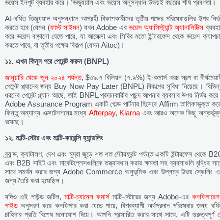
ভয়েস ইনপুট ব্যবহার করে। ভিজ্যুয়াল এবং ভয়েস অনুসন্ধান উভয়ই বছরের শীর্ষ প্রবণতা।
AI-বর্ধিত ভিজ্যুয়াল অনুসন্ধানে আগ্রহী বিকাশকারীদের তৃতীয় পক্ষের পরিষেবাগুলির উপর নির্
করতে হবে (যেমন (
ফাস্ট সাইমন
) যখন Adobe এর
ভয়েস অ্যাসিস্ট্যান্ট অ্যানালিটিক্স
ব্যবহা
করে ভয়েস বাড়ানো যেতে পারে, যা আলেক্সা এবং সিরির মতো ইন্টারফেস থেকে ভয়েস ক্যাপচ
করতে পারে, বা তৃতীয় পক্ষের বিকল্প (যেমন Aitoc)।
১১. এখন কিনুন পরে পেমেন্ট করুন (BNPL)
জানুয়ারি থেকে জুন ২০২৪ পর্যন্ত
, $৩৯.৭ বিলিয়ন (৭.৯%) ই-কমার্স খরচ স্বল্প বা দীর্ঘমেয়া
পেমেন্ট প্ল্যানের জন্য Buy Now Pay Later (BNPL) বিকল্পের সুবিধা নিয়েছে। বিভিন্
ধরনের পেমেন্ট প্ল্যান আছে, তাই BNPL প্রদানকারীর পছন্দ আপনার ব্যবসার উপর নির্ভর কর
Adobe Assurance Program একটি গোল্ড পার্টনার হিসেবে Affirm তালিকাভুক্ত করে
কিন্তু অন্যান্য এক্সটেনশনের মধ্যে
Afterpay
,
Klarna
এবং আরও অনেক কিছু অন্তর্ভুক্
রয়েছে।
১২. মাল্টি-স্টোর এবং মাল্টি-কারেন্সি হ্যান্ডলিং
ব্র্যান্ড, ক্যাটালগ, দেশ এবং মুদ্রা জুড়ে শত শত স্টোরফ্রন্ট পর্যন্ত একটি ইন্টারফেস থেকে B
এবং B2B সাইট এবং মার্কেটপ্লেসগুলিকে তত্ত্বাবধান করার ক্ষমতা সহ ব্যবসাগুলি বৃদ্ধির সা
সাথে সমর্থন করার জন্য Adobe Commerce অনুভূমিক এবং উল্লম্ব উভয় স্কেলিং এ
জন্য তৈরি করা হয়েছিল।
যদিও এই পাউন্ড জটিল,
মাল্টি-চ্যানেল কমার্স
মাল্টি-স্টোরের জন্য Adobe-এর
কনফিগারেশ
গাইড
অনুসরণ করে কনফিগার করা যেতে পারে, বিশ্বব্যাপী অর্থপ্রদান পরিষেবার জন্য বর্ধ
চাহিদার প্রতি বিশেষ মনোযোগ দিয়ে। আপনি প্রসারিত করার সাথে সাথে, এটি গুরুত্বপূর্ণ 