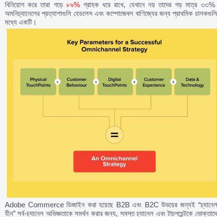
বিনিয়োগ করে তারা গড়ে
৮৯%
গ্রাহক ধরে রাখে, যেখানে নয় তাদের গড় মাত্র ৩৩%
অমনিচ্যানেলের প্রত্যাশাগুলি হেডলেস এবং কম্পোজেবল বাণিজ্যের জন্য প্রাথমিক চালকগুল
মধ্যে একটি।
Adobe Commerce ডিজাইন করা হয়েছে B2B এবং B2C উভয়ের জন্যই “চ্যানেল
হীন” সর্ব-চ্যানেল অভিজ্ঞতাকে সমর্থন করার জন্য, সমস্ত চ্যানেল এবং টাচপয়েন্টকে ভোক্তাদ