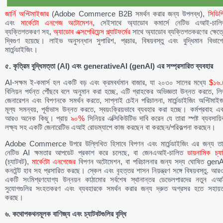
জার্নি অপ্টিমাইজার
(Adobe Commerce B2B সমর্থন করার জন্য উপলব্ধ),
সিডিপ
এবং
মার্কেটো এনগেজ অটোমেশন
, সেইসাথে অ্যাডোব কমার্সে নেটিভ এআই-চালি
ব্যক্তিগতকরণ সহ,
অ্যাডোব এক্সপেরিয়েন্স প্ল্যাটফর্মের
সাথে অ্যাডোব ব্যক্তিগতকরণের ক্ষেত্
দ্বিগুণ হয়েছে। লাইভ অনুসন্ধান সুপারিশ, প্রচার, বিষয়বস্তু এবং বুদ্ধিমান বিভাগে
মার্চেন্ডাইজিং।
৫. কৃত্রিম বুদ্ধিমত্তা (AI) এবং generativeAI (genAI) এর সম্প্রসারিত ব্যবহার
AI-সক্ষম ই-কমার্স হল একটি বড় এবং ক্রমবর্ধমান বাজার, যা ২০৩০ সালের মধ্যে
$১৬.
বিলিয়ন পর্যন্ত পৌঁছবে বলে অনুমান করা হচ্ছে, এটি গ্রাহকের অভিজ্ঞতা উন্নত করতে, ল
জেনারেশন এবং বিপণনকে সমর্থন করতে, সাপ্লাই চেইন পরিচালনা, মার্চেন্ডাইজিং অপ্টিমাই
মূল্য সমন্বয়, পূর্বাভাস উন্নত করতে, স্বয়ংক্রিয়ভাবে ব্যবহার করা হচ্ছে। কর্মপ্রবাহ এ
আরও অনেক কিছু। প্রায়
৯০%
সিনিয়র এক্সিকিউটিভ দাবি করেন যে তারা স্পষ্ট ব্যবসায়
লক্ষ্য সহ একটি জেনারেটিভ এআই রোডম্যাপে কাজ করছেন বা করছেন/পরিকল্পনা করছেন।
Adobe Commerce উপরে উল্লিখিত হিসাবে বিপণন এবং মার্চেন্ডাইজিং এর জন্য তা
নেটিভ AI ক্ষমতার আপডেট প্রকাশ করে চলেছে, বা জেনএআই-চালিত
ডায়নামিক চ্য
(চ্যাটবট),
মার্কেটো এনগেজের
বিপণন অটোমেশন, বা পরিচালনার জন্য সদ্য ঘোষিত genA
কনটেন্ট হাব সহ প্রসারিত করছে। স্কেল এবং বৃহত্তর শাসন নিয়ন্ত্রণ সঙ্গে বিষয়বস্তু. আর
একটি সংমিশ্রণযোগ্য উন্নয়ন কাঠামোর সর্বশেষ স্থানান্তর ডেভেলপারদের নতুন এআ
সুযোগগুলির সংহতকরণ এবং ব্যবহারকে সমর্থন করার জন্য দ্রুত অগ্রসর হতে সহায়ত
করছে।
৬. কথোপকথনমূলক বাণিজ্য এবং চ্যাটবটগুলির বৃদ্ধি