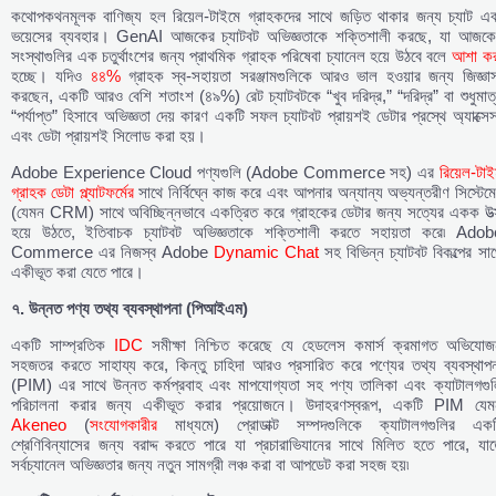
কথোপকথনমূলক বাণিজ্য হল রিয়েল-টাইমে গ্রাহকদের সাথে জড়িত থাকার জন্য চ্যাট এব
ভয়েসের ব্যবহার। GenAI আজকের চ্যাটবট অভিজ্ঞতাকে শক্তিশালী করছে, যা আজকে
সংস্থাগুলির এক চতুর্থাংশের জন্য প্রাথমিক গ্রাহক পরিষেবা চ্যানেল হয়ে উঠবে বলে
আশা কর
হচ্ছে। যদিও
৪৪%
গ্রাহক স্ব-সহায়তা সরঞ্জামগুলিকে আরও ভাল হওয়ার জন্য জিজ্ঞাস
করছেন, একটি আরও বেশি শতাংশ (৪৯%) রেট চ্যাটবটকে “খুব দরিদ্র,” “দরিদ্র” বা শুধুমাত
“পর্যাপ্ত” হিসাবে অভিজ্ঞতা দেয় কারণ একটি সফল চ্যাটবট প্রায়শই ডেটার প্রস্থে অ্যাক্সে
এবং ডেটা প্রায়শই সিলোড করা হয়।
Adobe Experience Cloud পণ্যগুলি (Adobe Commerce সহ) এর
রিয়েল-টা
গ্রাহক ডেটা প্ল্যাটফর্মের
সাথে নির্বিঘ্নে কাজ করে এবং আপনার অন্যান্য অভ্যন্তরীণ সিস্টেম
(যেমন CRM) সাথে অবিচ্ছিন্নভাবে একত্রিত করে গ্রাহকের ডেটার জন্য সত্যের একক উত্
হয়ে উঠতে, ইতিবাচক চ্যাটবট অভিজ্ঞতাকে শক্তিশালী করতে সহায়তা করে৷ Adob
Commerce এর নিজস্ব Adobe
Dynamic Chat
সহ বিভিন্ন চ্যাটবট বিকল্পের সা
একীভূত করা যেতে পারে।
৭. উন্নত পণ্য তথ্য ব্যবস্থাপনা (পিআইএম)
একটি সাম্প্রতিক
IDC
সমীক্ষা নিশ্চিত করেছে যে হেডলেস কমার্স ক্রমাগত অভিযোজ
সহজতর করতে সাহায্য করে, কিন্তু চাহিদা আরও প্রসারিত করে পণ্যের তথ্য ব্যবস্থাপন
(PIM) এর সাথে উন্নত কর্মপ্রবাহ এবং মাপযোগ্যতা সহ পণ্য তালিকা এবং ক্যাটালগগুল
পরিচালনা করার জন্য একীভূত করার প্রয়োজনে। উদাহরণস্বরূপ, একটি PIM যেম
Akeneo
(
সংযোগকারীর
মাধ্যমে) প্রোডাক্ট সম্পদগুলিকে ক্যাটালগগুলির একট
শ্রেণিবিন্যাসের জন্য বরাদ্দ করতে পারে যা প্রচারাভিযানের সাথে মিলিত হতে পারে, যা
সর্বচ্যানেল অভিজ্ঞতার জন্য নতুন সামগ্রী লঞ্চ করা বা আপডেট করা সহজ হয়৷